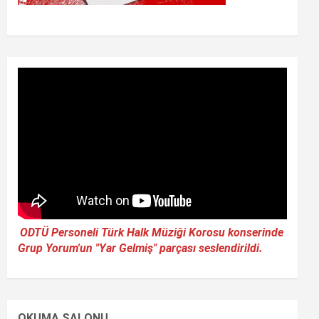
ODTÜ Personeli Türk Halk Müziği Korosu konserinde
Grup Yorum'un "Yar Gelmiş" parçası seslendirildi.
OKUMA SALONU