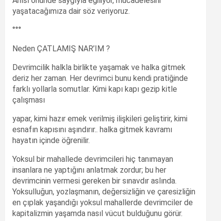
Anısı önünde saygıyla eğiliyor, mücadelesini
yaşatacağımıza dair söz veriyoruz.
°°°
Neden ÇATLAMIŞ NAR’IM ?
Devrimcilik halkla birlikte yaşamak ve halka gitmek
deriz her zaman. Her devrimci bunu kendi pratiğinde
farklı yollarla somutlar. Kimi kapı kapı gezip kitle
çalışması
yapar, kimi hazır emek verilmiş ilişkileri geliştirir, kimi
esnafın kapısını aşındırır.. halka gitmek kavramı
hayatın içinde öğrenilir.
Yoksul bir mahallede devrimcileri hiç tanımayan
insanlara ne yaptığını anlatmak zordur; bu her
devrimcinin vermesi gereken bir sınavdır aslında.
Yoksulluğun, yozlaşmanın, değersizliğin ve çaresizliğin
en çıplak yaşandığı yoksul mahallerde devrimciler de
kapitalizmin yaşamda nasıl vücut bulduğunu görür.