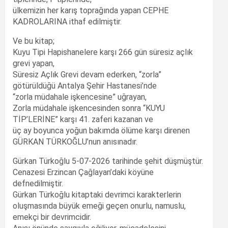
ülkemizin her karış toprağında yapan CEPHE
KADROLARINA ithaf edilmiştir.
Ve bu kitap;
Kuyu Tipi Hapishanelere karşı 266 gün süresiz açlık
grevi yapan,
Süresiz Açlık Grevi devam ederken, “zorla”
götürüldüğü Antalya Şehir Hastanesi’nde
“zorla müdahale işkencesine” uğrayan,
Zorla müdahale işkencesinden sonra “KUYU
TİP’LERİNE” karşı 41. zaferi kazanan ve
üç ay boyunca yoğun bakımda ölüme karşı direnen
GÜRKAN TÜRKOĞLU’nun anısınadır.
Gürkan Türkoğlu 5-07-2026 tarihinde şehit düşmüştür.
Cenazesi Erzincan Çağlayan’daki köyüne
defnedilmiştir.
Gürkan Türkoğlu kitaptaki devrimci karakterlerin
oluşmasında büyük emeği geçen onurlu, namuslu,
emekçi bir devrimcidir.