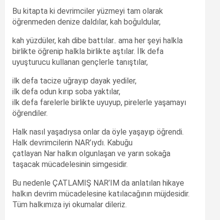
Bu kitapta ki devrimciler yüzmeyi tam olarak
öğrenmeden denize daldılar, kah boğuldular,
kah yüzdüler, kah dibe battılar.. ama her şeyi halkla
birlikte öğrenip halkla birlikte aştılar. İlk defa
uyuşturucu kullanan gençlerle tanıştılar,
ilk defa tacize uğrayıp dayak yediler,
ilk defa odun kırıp soba yaktılar,
ilk defa farelerle birlikte uyuyup, pirelerle yaşamayı
öğrendiler.
Halk nasıl yaşadıysa onlar da öyle yaşayıp öğrendi.
Halk devrimcilerin NAR’ıydı. Kabuğu
çatlayan Nar halkın olgunlaşan ve yarın sokağa
taşacak mücadelesinin simgesidir.
Bu nedenle ÇATLAMIŞ NAR’IM da anlatılan hikaye
halkın devrim mücadelesine katılacağının müjdesidir.
Tüm halkımıza iyi okumalar dileriz.