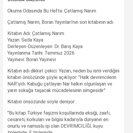
Okuma Odasında Bu Hafta: Çatlamış Narım
Çatlamış Narım, Boran Yayınları'nın son kitabının adı.
Kitabın Adı: Çatlamış Narım
Yazan: Seda Kaya
Derleyen-Düzenleyen: Dr. Barış Kaya
Yayınlanma Tarihi: Temmuz 2026
Yayınevi: Boran Yayınevi
Kitabın adı dikkat çekici. Yazarı, neden bu ismi verdiğini
kitabın önsözünde şöyle açıklıyor: "Halk devrimcilerin
NAR’ıydı. Kabuğu çatlayan Nar halkın olgunlaşan ve
yarın sokağa taşacak mücadelesinin simgesidir."
Kitabın önsözünde söyle deniyor:
"Bu kitap Türkiye faşizmi koşullarında eksiği, zaafı,
cesareti, korkuları ve bilgisi kadarıyla dünyanın en
onurlu ve namuslu işi olan DEVRİMCİLİĞİ; kuyu
tiplerinde, F tiplerinde,