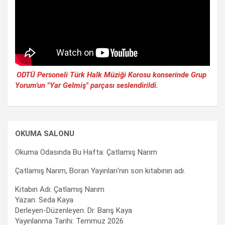
ODTÜ Personeli Türk Halk Müziği Korosu konserinde Grup
Yorum'un "Yar Gelmiş" parçası seslendirildi.
OKUMA SALONU
Okuma Odasında Bu Hafta: Çatlamış Narım
Çatlamış Narım, Boran Yayınları'nın son kitabının adı.
Kitabın Adı: Çatlamış Narım
Yazan: Seda Kaya
Derleyen-Düzenleyen: Dr. Barış Kaya
Yayınlanma Tarihi: Temmuz 2026