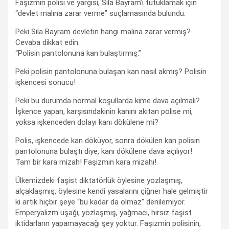
Faşizmin polisi ve yargısı, Sıla Bayram’ı tutuklamak için
“devlet malına zarar verme” suçlamasında bulundu.
Peki Sıla Bayram devletin hangi malına zarar vermiş?
Cevaba dikkat edin:
“Polisin pantolonuna kan bulaştırmış.”
Peki polisin pantolonuna bulaşan kan nasıl akmış? Polisin
işkencesi sonucu!
Peki bu durumda normal koşullarda kime dava açılmalı?
İşkence yapan, karşısındakinin kanını akıtan polise mi,
yoksa işkenceden dolayı kanı dökülene mi?
Polis, işkencede kan döküyor, sonra dökülen kan polisin
pantolonuna bulaştı diye, kanı dökülene dava açılıyor!
Tam bir kara mizah! Faşizmin kara mizahı!
Ülkemizdeki faşist diktatörlük öylesine yozlaşmış,
alçaklaşmış, öylesine kendi yasalarını çiğner hale gelmiştir
ki artık hiçbir şeye “bu kadar da olmaz” denilemiyor.
Emperyalizm uşağı, yozlaşmış, yağmacı, hırsız faşist
iktidarların yapamayacağı şey yoktur. Faşizmin polisinin,