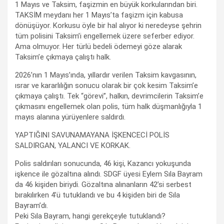
1 Mayıs ve Taksim, faşizmin en büyük korkularından biri.
TAKSİM meydanı her 1 Mayıs’ta faşizm için kabusa
dönüşüyor. Korkusu öyle bir hal alıyor ki neredeyse şehrin
tüm polisini Taksim’i engellemek üzere seferber ediyor.
Ama olmuyor. Her türlü bedeli ödemeyi göze alarak
Taksim’e çıkmaya çalıştı halk.
2026’nın 1 Mayıs’ında, yıllardır verilen Taksim kavgasının,
ısrar ve kararlılığın sonucu olarak bir çok kesim Taksim’e
çıkmaya çalıştı. Tek “görevi”, halkın, devrimcilerin Taksim’e
çıkmasını engellemek olan polis, tüm halk düşmanlığıyla 1
mayıs alanına yürüyenlere saldırdı.
YAPTIĞINI SAVUNAMAYANA İŞKENCECİ POLİS
SALDIRGAN, YALANCI VE KORKAK.
Polis saldırıları sonucunda, 46 kişi, Kazancı yokuşunda
işkence ile gözaltına alındı. SDGF üyesi Eylem Sıla Bayram
da 46 kişiden biriydi. Gözaltına alınanların 42’si serbest
bırakılırken 4’ü tutuklandı ve bu 4 kişiden biri de Sıla
Bayram’dı.
Peki Sıla Bayram, hangi gerekçeyle tutuklandı?