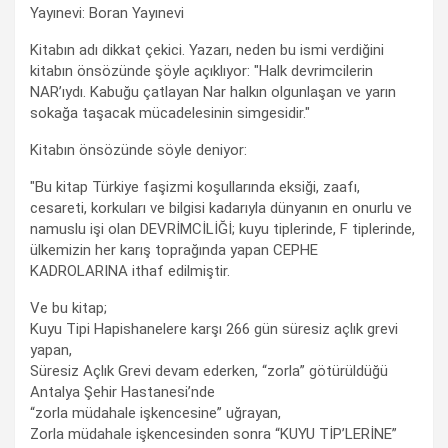
Yayınevi: Boran Yayınevi
Kitabın adı dikkat çekici. Yazarı, neden bu ismi verdiğini
kitabın önsözünde şöyle açıklıyor: "Halk devrimcilerin
NAR’ıydı. Kabuğu çatlayan Nar halkın olgunlaşan ve yarın
sokağa taşacak mücadelesinin simgesidir."
Kitabın önsözünde söyle deniyor:
"Bu kitap Türkiye faşizmi koşullarında eksiği, zaafı,
cesareti, korkuları ve bilgisi kadarıyla dünyanın en onurlu ve
namuslu işi olan DEVRİMCİLİĞİ; kuyu tiplerinde, F tiplerinde,
ülkemizin her karış toprağında yapan CEPHE
KADROLARINA ithaf edilmiştir.
Ve bu kitap;
Kuyu Tipi Hapishanelere karşı 266 gün süresiz açlık grevi
yapan,
Süresiz Açlık Grevi devam ederken, “zorla” götürüldüğü
Antalya Şehir Hastanesi’nde
“zorla müdahale işkencesine” uğrayan,
Zorla müdahale işkencesinden sonra “KUYU TİP’LERİNE”