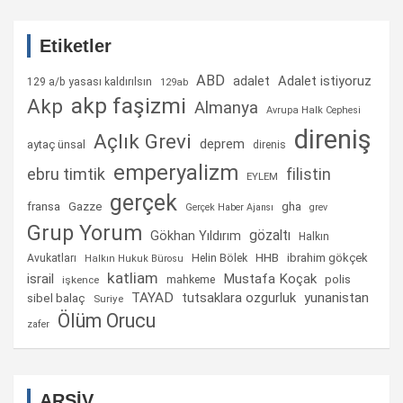
Etiketler
ABD
Adalet istiyoruz
adalet
129 a/b yasası kaldırılsın
129ab
akp faşizmi
Akp
Almanya
Avrupa Halk Cephesi
direniş
Açlık Grevi
deprem
aytaç ünsal
direnis
emperyalizm
ebru timtik
filistin
EYLEM
gerçek
fransa
gha
Gazze
Gerçek Haber Ajansı
grev
Grup Yorum
gözaltı
Gökhan Yıldırım
Halkın
Helin Bölek
HHB
ibrahim gökçek
Avukatları
Halkın Hukuk Bürosu
katliam
israil
Mustafa Koçak
mahkeme
polis
işkence
TAYAD
tutsaklara ozgurluk
yunanistan
sibel balaç
Suriye
Ölüm Orucu
zafer
ARŞİV