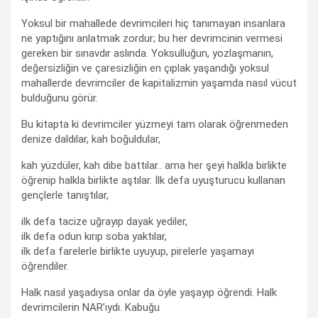
Yoksul bir mahallede devrimcileri hiç tanımayan insanlara
ne yaptığını anlatmak zordur; bu her devrimcinin vermesi
gereken bir sınavdır aslında. Yoksulluğun, yozlaşmanın,
değersizliğin ve çaresizliğin en çıplak yaşandığı yoksul
mahallerde devrimciler de kapitalizmin yaşamda nasıl vücut
bulduğunu görür.
Bu kitapta ki devrimciler yüzmeyi tam olarak öğrenmeden
denize daldılar, kah boğuldular,
kah yüzdüler, kah dibe battılar.. ama her şeyi halkla birlikte
öğrenip halkla birlikte aştılar. İlk defa uyuşturucu kullanan
gençlerle tanıştılar,
ilk defa tacize uğrayıp dayak yediler,
ilk defa odun kırıp soba yaktılar,
ilk defa farelerle birlikte uyuyup, pirelerle yaşamayı
öğrendiler.
Halk nasıl yaşadıysa onlar da öyle yaşayıp öğrendi. Halk
devrimcilerin NAR’ıydı. Kabuğu