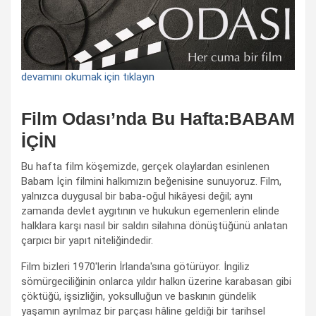
devamını okumak için tıklayın
Film Odası’nda Bu Hafta:BABAM
İÇİN
Bu hafta film köşemizde, gerçek olaylardan esinlenen
Babam İçin filmini halkımızın beğenisine sunuyoruz. Film,
yalnızca duygusal bir baba-oğul hikâyesi değil; aynı
zamanda devlet aygıtının ve hukukun egemenlerin elinde
halklara karşı nasıl bir saldırı silahına dönüştüğünü anlatan
çarpıcı bir yapıt niteliğindedir.
Film bizleri 1970'lerin İrlanda'sına götürüyor. İngiliz
sömürgeciliğinin onlarca yıldır halkın üzerine karabasan gibi
çöktüğü, işsizliğin, yoksulluğun ve baskının gündelik
yaşamın ayrılmaz bir parçası hâline geldiği bir tarihsel