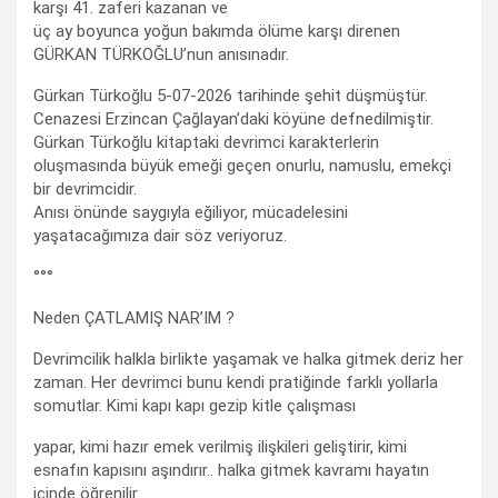
karşı 41. zaferi kazanan ve
üç ay boyunca yoğun bakımda ölüme karşı direnen
GÜRKAN TÜRKOĞLU’nun anısınadır.
Gürkan Türkoğlu 5-07-2026 tarihinde şehit düşmüştür.
Cenazesi Erzincan Çağlayan’daki köyüne defnedilmiştir.
Gürkan Türkoğlu kitaptaki devrimci karakterlerin
oluşmasında büyük emeği geçen onurlu, namuslu, emekçi
bir devrimcidir.
Anısı önünde saygıyla eğiliyor, mücadelesini
yaşatacağımıza dair söz veriyoruz.
°°°
Neden ÇATLAMIŞ NAR’IM ?
Devrimcilik halkla birlikte yaşamak ve halka gitmek deriz her
zaman. Her devrimci bunu kendi pratiğinde farklı yollarla
somutlar. Kimi kapı kapı gezip kitle çalışması
yapar, kimi hazır emek verilmiş ilişkileri geliştirir, kimi
esnafın kapısını aşındırır.. halka gitmek kavramı hayatın
içinde öğrenilir.