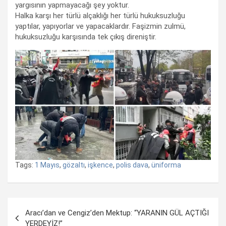
yargısının yapmayacağı şey yoktur.
Halka karşı her türlü alçaklığı her türlü hukuksuzluğu
yaptılar, yapıyorlar ve yapacaklardır. Faşizmin zulmü,
hukuksuzluğu karşısında tek çıkış direniştir.
Tags:
1 Mayıs
,
gözaltı
,
işkence
,
polis dava
,
üniforma
Yazı
Aracı’dan ve Cengiz’den Mektup: “YARANIN GÜL AÇTIĞI
dolaşımı
YERDEYİZ!”