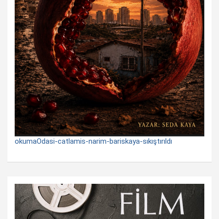
okumaOdasi-catlamis-narim-bariskaya-sıkıştırıldı