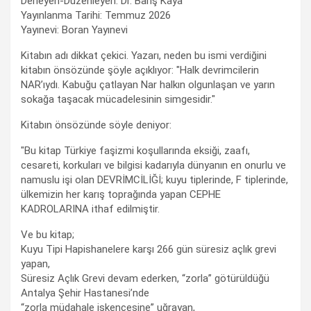
Derleyen-Düzenleyen: Dr. Barış Kaya
Yayınlanma Tarihi: Temmuz 2026
Yayınevi: Boran Yayınevi
Kitabın adı dikkat çekici. Yazarı, neden bu ismi verdiğini
kitabın önsözünde şöyle açıklıyor: "Halk devrimcilerin
NAR’ıydı. Kabuğu çatlayan Nar halkın olgunlaşan ve yarın
sokağa taşacak mücadelesinin simgesidir."
Kitabın önsözünde söyle deniyor:
"Bu kitap Türkiye faşizmi koşullarında eksiği, zaafı,
cesareti, korkuları ve bilgisi kadarıyla dünyanın en onurlu ve
namuslu işi olan DEVRİMCİLİĞİ; kuyu tiplerinde, F tiplerinde,
ülkemizin her karış toprağında yapan CEPHE
KADROLARINA ithaf edilmiştir.
Ve bu kitap;
Kuyu Tipi Hapishanelere karşı 266 gün süresiz açlık grevi
yapan,
Süresiz Açlık Grevi devam ederken, “zorla” götürüldüğü
Antalya Şehir Hastanesi’nde
“zorla müdahale işkencesine” uğrayan,