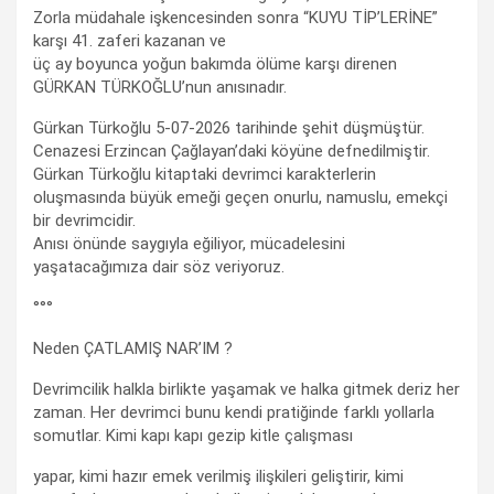
Zorla müdahale işkencesinden sonra “KUYU TİP’LERİNE”
karşı 41. zaferi kazanan ve
üç ay boyunca yoğun bakımda ölüme karşı direnen
GÜRKAN TÜRKOĞLU’nun anısınadır.
Gürkan Türkoğlu 5-07-2026 tarihinde şehit düşmüştür.
Cenazesi Erzincan Çağlayan’daki köyüne defnedilmiştir.
Gürkan Türkoğlu kitaptaki devrimci karakterlerin
oluşmasında büyük emeği geçen onurlu, namuslu, emekçi
bir devrimcidir.
Anısı önünde saygıyla eğiliyor, mücadelesini
yaşatacağımıza dair söz veriyoruz.
°°°
Neden ÇATLAMIŞ NAR’IM ?
Devrimcilik halkla birlikte yaşamak ve halka gitmek deriz her
zaman. Her devrimci bunu kendi pratiğinde farklı yollarla
somutlar. Kimi kapı kapı gezip kitle çalışması
yapar, kimi hazır emek verilmiş ilişkileri geliştirir, kimi