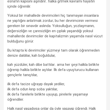
esnafın kapısını aşındırır.. halka gitmek kavramı hayatın
içinde öğrenilir.
Yoksul bir mahallede devrimcileri hiç tanımayan insanlara
ne yaptığını anlatmak zordur; bu her devrimcinin vermesi
gereken bir sınavdır aslında. Yoksulluğun, yozlaşmanın,
değersizliğin ve çaresizliğin en çıplak yaşandığı yoksul
mahallerde devrimciler de kapitalizmin yaşamda nasıl vücut
bulduğunu görür.
Bu kitapta ki devrimciler yüzmeyi tam olarak öğrenmeden
denize daldılar, kah boğuldular,
kah yüzdüler, kah dibe battılar.. ama her şeyi halkla birlikte
öğrenip halkla birlikte aştılar. İlk defa uyuşturucu kullanan
gençlerle tanıştılar,
ilk defa tacize uğrayıp dayak yediler,
ilk defa odun kırıp soba yaktılar,
ilk defa farelerle birlikte uyuyup, pirelerle yaşamayı
öğrendiler.
Halk nasıl yaşadıysa onlar da öyle yaşayıp öğrendi. Halk