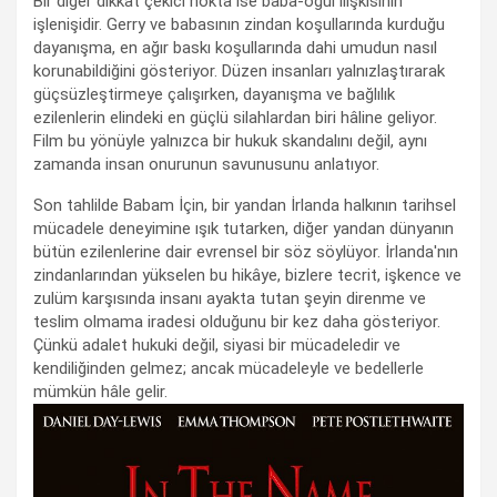
Bir diğer dikkat çekici nokta ise baba-oğul ilişkisinin
işlenişidir. Gerry ve babasının zindan koşullarında kurduğu
dayanışma, en ağır baskı koşullarında dahi umudun nasıl
korunabildiğini gösteriyor. Düzen insanları yalnızlaştırarak
güçsüzleştirmeye çalışırken, dayanışma ve bağlılık
ezilenlerin elindeki en güçlü silahlardan biri hâline geliyor.
Film bu yönüyle yalnızca bir hukuk skandalını değil, aynı
zamanda insan onurunun savunusunu anlatıyor.
Son tahlilde Babam İçin, bir yandan İrlanda halkının tarihsel
mücadele deneyimine ışık tutarken, diğer yandan dünyanın
bütün ezilenlerine dair evrensel bir söz söylüyor. İrlanda'nın
zindanlarından yükselen bu hikâye, bizlere tecrit, işkence ve
zulüm karşısında insanı ayakta tutan şeyin direnme ve
teslim olmama iradesi olduğunu bir kez daha gösteriyor.
Çünkü adalet hukuki değil, siyasi bir mücadeledir ve
kendiliğinden gelmez; ancak mücadeleyle ve bedellerle
mümkün hâle gelir.