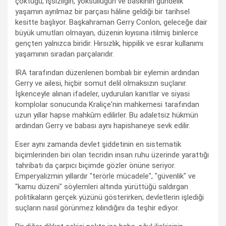
çöktüğü, işsizliğin, yoksulluğun ve baskının gündelik
yaşamın ayrılmaz bir parçası hâline geldiği bir tarihsel
kesitte başlıyor. Başkahraman Gerry Conlon, geleceğe dair
büyük umutları olmayan, düzenin kıyısına itilmiş binlerce
gençten yalnızca biridir. Hırsızlık, hippilik ve esrar kullanımı
yaşamının sıradan parçalarıdır.
IRA tarafından düzenlenen bombalı bir eylemin ardından
Gerry ve ailesi, hiçbir somut delil olmaksızın suçlanır.
İşkenceyle alınan ifadeler, uydurulan kanıtlar ve siyasi
komplolar sonucunda Kraliçe'nin mahkemesi tarafından
uzun yıllar hapse mahkûm edilirler. Bu adaletsiz hükmün
ardından Gerry ve babası aynı hapishaneye sevk edilir.
Eser aynı zamanda devlet şiddetinin en sistematik
biçimlerinden biri olan tecridin insan ruhu üzerinde yarattığı
tahribatı da çarpıcı biçimde gözler önüne seriyor.
Emperyalizmin yıllardır "terörle mücadele", "güvenlik" ve
"kamu düzeni" söylemleri altında yürüttüğü saldırgan
politikaların gerçek yüzünü gösterirken; devletlerin işlediği
suçların nasıl görünmez kılındığını da teşhir ediyor.