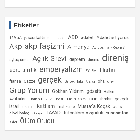
Etiketler
ABD
Adalet istiyoruz
adalet
129 a/b yasası kaldırılsın
129ab
akp faşizmi
Akp
Almanya
Avrupa Halk Cephesi
direniş
Açlık Grevi
deprem
aytaç ünsal
direnis
emperyalizm
ebru timtik
filistin
EYLEM
gerçek
fransa
gha
Gazze
Gerçek Haber Ajansı
grev
Grup Yorum
gözaltı
Gökhan Yıldırım
Halkın
Helin Bölek
HHB
ibrahim gökçek
Avukatları
Halkın Hukuk Bürosu
katliam
israil
Mustafa Koçak
mahkeme
polis
işkence
TAYAD
tutsaklara ozgurluk
yunanistan
sibel balaç
Suriye
Ölüm Orucu
zafer