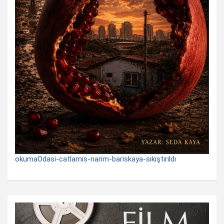
okumaOdasi-catlamis-narim-bariskaya-sıkıştırıldı