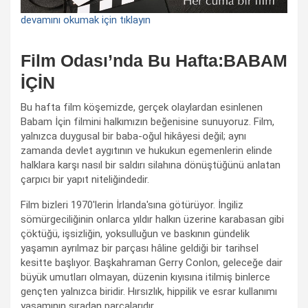
devamını okumak için tıklayın
Film Odası’nda Bu Hafta:BABAM
İÇİN
Bu hafta film köşemizde, gerçek olaylardan esinlenen
Babam İçin filmini halkımızın beğenisine sunuyoruz. Film,
yalnızca duygusal bir baba-oğul hikâyesi değil; aynı
zamanda devlet aygıtının ve hukukun egemenlerin elinde
halklara karşı nasıl bir saldırı silahına dönüştüğünü anlatan
çarpıcı bir yapıt niteliğindedir.
Film bizleri 1970'lerin İrlanda'sına götürüyor. İngiliz
sömürgeciliğinin onlarca yıldır halkın üzerine karabasan gibi
çöktüğü, işsizliğin, yoksulluğun ve baskının gündelik
yaşamın ayrılmaz bir parçası hâline geldiği bir tarihsel
kesitte başlıyor. Başkahraman Gerry Conlon, geleceğe dair
büyük umutları olmayan, düzenin kıyısına itilmiş binlerce
gençten yalnızca biridir. Hırsızlık, hippilik ve esrar kullanımı
yaşamının sıradan parçalarıdır.