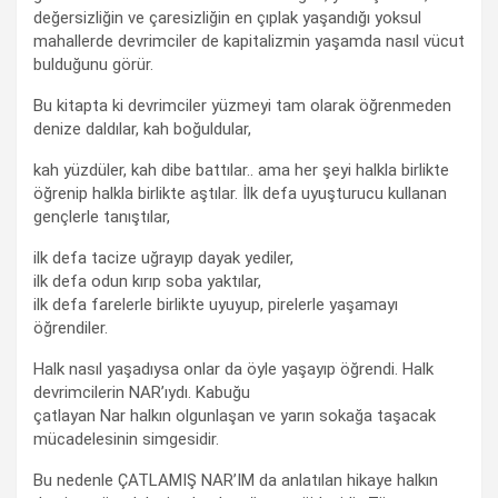
değersizliğin ve çaresizliğin en çıplak yaşandığı yoksul
mahallerde devrimciler de kapitalizmin yaşamda nasıl vücut
bulduğunu görür.
Bu kitapta ki devrimciler yüzmeyi tam olarak öğrenmeden
denize daldılar, kah boğuldular,
kah yüzdüler, kah dibe battılar.. ama her şeyi halkla birlikte
öğrenip halkla birlikte aştılar. İlk defa uyuşturucu kullanan
gençlerle tanıştılar,
ilk defa tacize uğrayıp dayak yediler,
ilk defa odun kırıp soba yaktılar,
ilk defa farelerle birlikte uyuyup, pirelerle yaşamayı
öğrendiler.
Halk nasıl yaşadıysa onlar da öyle yaşayıp öğrendi. Halk
devrimcilerin NAR’ıydı. Kabuğu
çatlayan Nar halkın olgunlaşan ve yarın sokağa taşacak
mücadelesinin simgesidir.
Bu nedenle ÇATLAMIŞ NAR’IM da anlatılan hikaye halkın