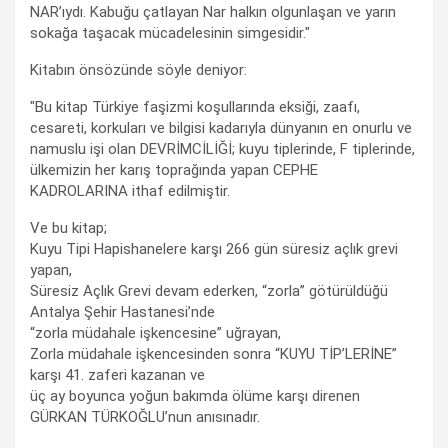
NAR’ıydı. Kabuğu çatlayan Nar halkın olgunlaşan ve yarın
sokağa taşacak mücadelesinin simgesidir."
Kitabın önsözünde söyle deniyor:
"Bu kitap Türkiye faşizmi koşullarında eksiği, zaafı,
cesareti, korkuları ve bilgisi kadarıyla dünyanın en onurlu ve
namuslu işi olan DEVRİMCİLİĞİ; kuyu tiplerinde, F tiplerinde,
ülkemizin her karış toprağında yapan CEPHE
KADROLARINA ithaf edilmiştir.
Ve bu kitap;
Kuyu Tipi Hapishanelere karşı 266 gün süresiz açlık grevi
yapan,
Süresiz Açlık Grevi devam ederken, “zorla” götürüldüğü
Antalya Şehir Hastanesi’nde
“zorla müdahale işkencesine” uğrayan,
Zorla müdahale işkencesinden sonra “KUYU TİP’LERİNE”
karşı 41. zaferi kazanan ve
üç ay boyunca yoğun bakımda ölüme karşı direnen
GÜRKAN TÜRKOĞLU’nun anısınadır.