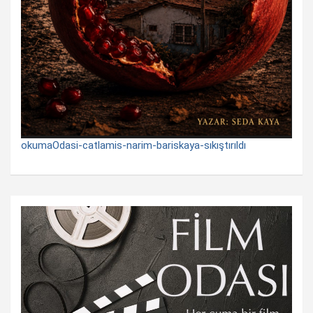
okumaOdasi-catlamis-narim-bariskaya-sıkıştırıldı