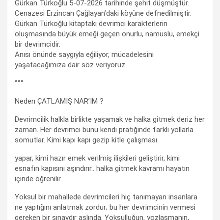
Gürkan Türkoğlu 5-07-2026 tarihinde şehit düşmüştür.
Cenazesi Erzincan Çağlayan’daki köyüne defnedilmiştir.
Gürkan Türkoğlu kitaptaki devrimci karakterlerin
oluşmasında büyük emeği geçen onurlu, namuslu, emekçi
bir devrimcidir.
Anısı önünde saygıyla eğiliyor, mücadelesini
yaşatacağımıza dair söz veriyoruz.
°°°
Neden ÇATLAMIŞ NAR’IM ?
Devrimcilik halkla birlikte yaşamak ve halka gitmek deriz her
zaman. Her devrimci bunu kendi pratiğinde farklı yollarla
somutlar. Kimi kapı kapı gezip kitle çalışması
yapar, kimi hazır emek verilmiş ilişkileri geliştirir, kimi
esnafın kapısını aşındırır.. halka gitmek kavramı hayatın
içinde öğrenilir.
Yoksul bir mahallede devrimcileri hiç tanımayan insanlara
ne yaptığını anlatmak zordur; bu her devrimcinin vermesi
gereken bir sınavdır aslında. Yoksulluğun, yozlaşmanın,