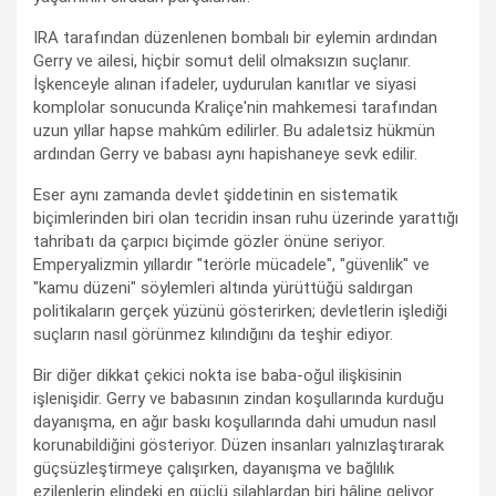
IRA tarafından düzenlenen bombalı bir eylemin ardından
Gerry ve ailesi, hiçbir somut delil olmaksızın suçlanır.
İşkenceyle alınan ifadeler, uydurulan kanıtlar ve siyasi
komplolar sonucunda Kraliçe'nin mahkemesi tarafından
uzun yıllar hapse mahkûm edilirler. Bu adaletsiz hükmün
ardından Gerry ve babası aynı hapishaneye sevk edilir.
Eser aynı zamanda devlet şiddetinin en sistematik
biçimlerinden biri olan tecridin insan ruhu üzerinde yarattığı
tahribatı da çarpıcı biçimde gözler önüne seriyor.
Emperyalizmin yıllardır "terörle mücadele", "güvenlik" ve
"kamu düzeni" söylemleri altında yürüttüğü saldırgan
politikaların gerçek yüzünü gösterirken; devletlerin işlediği
suçların nasıl görünmez kılındığını da teşhir ediyor.
Bir diğer dikkat çekici nokta ise baba-oğul ilişkisinin
işlenişidir. Gerry ve babasının zindan koşullarında kurduğu
dayanışma, en ağır baskı koşullarında dahi umudun nasıl
korunabildiğini gösteriyor. Düzen insanları yalnızlaştırarak
güçsüzleştirmeye çalışırken, dayanışma ve bağlılık
ezilenlerin elindeki en güçlü silahlardan biri hâline geliyor.