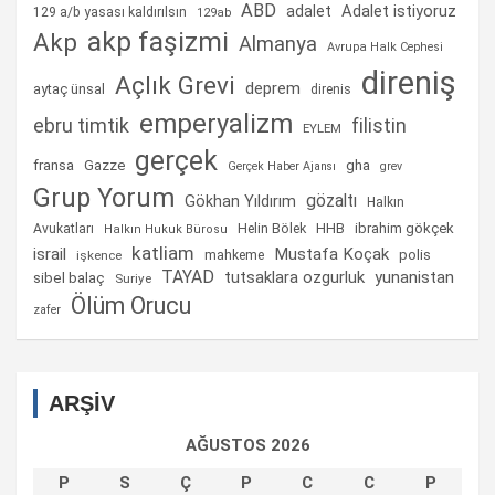
ABD
Adalet istiyoruz
adalet
129 a/b yasası kaldırılsın
129ab
akp faşizmi
Akp
Almanya
Avrupa Halk Cephesi
direniş
Açlık Grevi
deprem
aytaç ünsal
direnis
emperyalizm
ebru timtik
filistin
EYLEM
gerçek
fransa
gha
Gazze
Gerçek Haber Ajansı
grev
Grup Yorum
gözaltı
Gökhan Yıldırım
Halkın
Helin Bölek
HHB
ibrahim gökçek
Avukatları
Halkın Hukuk Bürosu
katliam
israil
Mustafa Koçak
mahkeme
polis
işkence
TAYAD
tutsaklara ozgurluk
yunanistan
sibel balaç
Suriye
Ölüm Orucu
zafer
ARŞİV
AĞUSTOS 2026
P
S
Ç
P
C
C
P