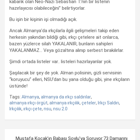
kabarık olan Neo-Nazi Sebastian T.’nin bir listenin
hazırlayıcısı olabileceğini” belirtiyorlar.
Bu işin bir kişinin işi olmadığı açık.
Ancak Almanya’da ırkçılarla ilgili gelişmeleri takip eden
herkesin yakından bildiği gibi, ırkçı çetelere ait onlarca,
bazen yüzlerce silah YAKALANIR, bunların sahipleri
YAKALANMAZ… Veya gözaltına alınıp serbest bırakılırlar.
Şimdi ortada listeler var.. listeleri hazırlayanlar yok.
Şaşılacak bir şey de yok. Alman polisinin, gizli servisinin
“koruyucu” elleri, NSU’dan bu yana olduğu gibi, yine ırkçıların
üstünde!
Tags:
Almanya
,
almanya da ırkçı saldırılar
,
almanya ırkçı örgüt
,
almanya ırkçılık
,
çeteler
,
Irkçı Saldırı
,
Irkçılık
,
ırkçı çete
,
nsu
,
nsu 2.0
Yazı
Mustafa Koçak’ın Babası Soylu’ya Soruyor:73 Damarını