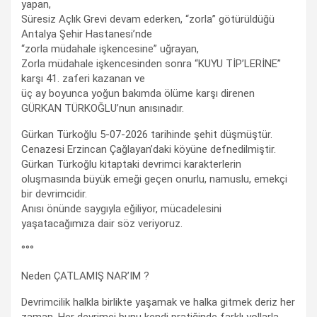
yapan,
Süresiz Açlık Grevi devam ederken, “zorla” götürüldüğü
Antalya Şehir Hastanesi’nde
“zorla müdahale işkencesine” uğrayan,
Zorla müdahale işkencesinden sonra “KUYU TİP’LERİNE”
karşı 41. zaferi kazanan ve
üç ay boyunca yoğun bakımda ölüme karşı direnen
GÜRKAN TÜRKOĞLU’nun anısınadır.
Gürkan Türkoğlu 5-07-2026 tarihinde şehit düşmüştür.
Cenazesi Erzincan Çağlayan’daki köyüne defnedilmiştir.
Gürkan Türkoğlu kitaptaki devrimci karakterlerin
oluşmasında büyük emeği geçen onurlu, namuslu, emekçi
bir devrimcidir.
Anısı önünde saygıyla eğiliyor, mücadelesini
yaşatacağımıza dair söz veriyoruz.
°°°
Neden ÇATLAMIŞ NAR’IM ?
Devrimcilik halkla birlikte yaşamak ve halka gitmek deriz her