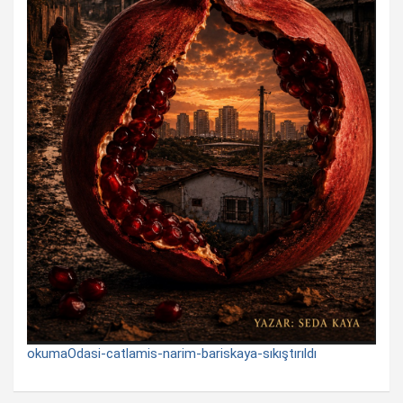
okumaOdasi-catlamis-narim-bariskaya-sıkıştırıldı