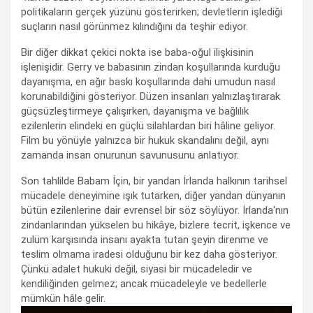
politikaların gerçek yüzünü gösterirken; devletlerin işlediği
suçların nasıl görünmez kılındığını da teşhir ediyor.
Bir diğer dikkat çekici nokta ise baba-oğul ilişkisinin
işlenişidir. Gerry ve babasının zindan koşullarında kurduğu
dayanışma, en ağır baskı koşullarında dahi umudun nasıl
korunabildiğini gösteriyor. Düzen insanları yalnızlaştırarak
güçsüzleştirmeye çalışırken, dayanışma ve bağlılık
ezilenlerin elindeki en güçlü silahlardan biri hâline geliyor.
Film bu yönüyle yalnızca bir hukuk skandalını değil, aynı
zamanda insan onurunun savunusunu anlatıyor.
Son tahlilde Babam İçin, bir yandan İrlanda halkının tarihsel
mücadele deneyimine ışık tutarken, diğer yandan dünyanın
bütün ezilenlerine dair evrensel bir söz söylüyor. İrlanda'nın
zindanlarından yükselen bu hikâye, bizlere tecrit, işkence ve
zulüm karşısında insanı ayakta tutan şeyin direnme ve
teslim olmama iradesi olduğunu bir kez daha gösteriyor.
Çünkü adalet hukuki değil, siyasi bir mücadeledir ve
kendiliğinden gelmez; ancak mücadeleyle ve bedellerle
mümkün hâle gelir.