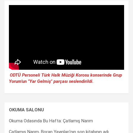
ODTÜ Personeli Türk Halk Müziği Korosu konserinde Grup
Yorum'un "Yar Gelmiş" parçası seslendirildi.
OKUMA SALONU
Okuma Odasında Bu Hafta: Çatlamış Narım
Çatlamış Narım, Boran Yayınları'nın son kitabının adı.