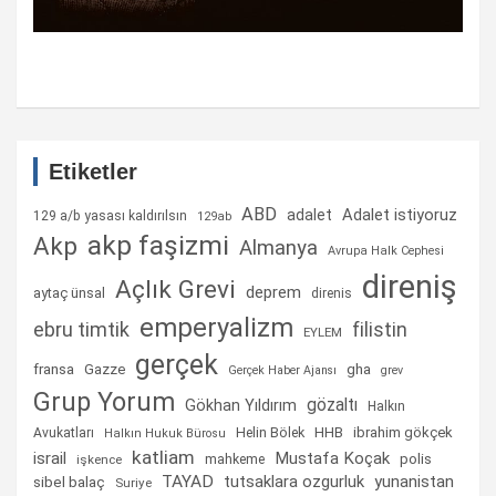
Etiketler
ABD
Adalet istiyoruz
adalet
129 a/b yasası kaldırılsın
129ab
akp faşizmi
Akp
Almanya
Avrupa Halk Cephesi
direniş
Açlık Grevi
deprem
aytaç ünsal
direnis
emperyalizm
ebru timtik
filistin
EYLEM
gerçek
fransa
gha
Gazze
Gerçek Haber Ajansı
grev
Grup Yorum
gözaltı
Gökhan Yıldırım
Halkın
Helin Bölek
HHB
ibrahim gökçek
Avukatları
Halkın Hukuk Bürosu
katliam
israil
Mustafa Koçak
mahkeme
polis
işkence
TAYAD
tutsaklara ozgurluk
yunanistan
sibel balaç
Suriye