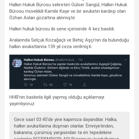
Halkın Hukuk Bürosu sekreteri Gülser Sarıgül, Halkın Hukuk
Bürosu müvekkili Kamile Kayır ve bir avukatın kardeşi olan
Özhan Aslan gözaltına alınmıştır.
Halkın hukuk bürosu iki sene içerisinde 4. kez basıldı.
Aralarında Selçuk Kozağaçlı ve Behiç Aşçı’nın da bulunduğu
halkın avukatlarına 159 yıl ceza verilmişti.
HHB’nin baskınla ilgili yapmış olduğu açıklamayı
yayımlıyoruz:
Gece saat 03:45’de yine kapımıza dayandılar. Halka,
halkın avukatlarına düşman olanlar. Emniyetinden,
bakanına; çürümüş yargısından ta en tepedekine
şaşkınlar BİTİREMİYORLAR! Büromuzu kurduğumuz