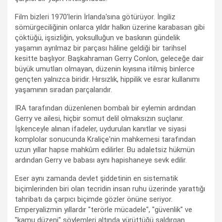
Film bizleri 1970'lerin İrlanda'sına götürüyor. İngiliz
sömürgeciliğinin onlarca yıldır halkın üzerine karabasan gibi
çöktüğü, işsizliğin, yoksulluğun ve baskının gündelik
yaşamın ayrılmaz bir parçası hâline geldiği bir tarihsel
kesitte başlıyor. Başkahraman Gerry Conlon, geleceğe dair
büyük umutları olmayan, düzenin kıyısına itilmiş binlerce
gençten yalnızca biridir. Hırsızlık, hippilik ve esrar kullanımı
yaşamının sıradan parçalarıdır.
IRA tarafından düzenlenen bombalı bir eylemin ardından
Gerry ve ailesi, hiçbir somut delil olmaksızın suçlanır.
İşkenceyle alınan ifadeler, uydurulan kanıtlar ve siyasi
komplolar sonucunda Kraliçe'nin mahkemesi tarafından
uzun yıllar hapse mahkûm edilirler. Bu adaletsiz hükmün
ardından Gerry ve babası aynı hapishaneye sevk edilir.
Eser aynı zamanda devlet şiddetinin en sistematik
biçimlerinden biri olan tecridin insan ruhu üzerinde yarattığı
tahribatı da çarpıcı biçimde gözler önüne seriyor.
Emperyalizmin yıllardır "terörle mücadele", "güvenlik" ve
"kamu düzeni" söylemleri altında yürüttüğü saldırgan