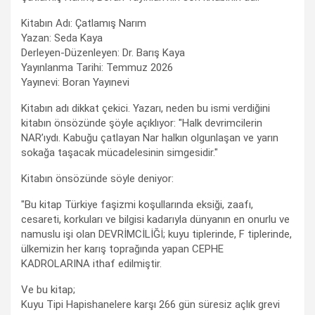
Kitabın Adı: Çatlamış Narım
Yazan: Seda Kaya
Derleyen-Düzenleyen: Dr. Barış Kaya
Yayınlanma Tarihi: Temmuz 2026
Yayınevi: Boran Yayınevi
Kitabın adı dikkat çekici. Yazarı, neden bu ismi verdiğini
kitabın önsözünde şöyle açıklıyor: "Halk devrimcilerin
NAR’ıydı. Kabuğu çatlayan Nar halkın olgunlaşan ve yarın
sokağa taşacak mücadelesinin simgesidir."
Kitabın önsözünde söyle deniyor:
"Bu kitap Türkiye faşizmi koşullarında eksiği, zaafı,
cesareti, korkuları ve bilgisi kadarıyla dünyanın en onurlu ve
namuslu işi olan DEVRİMCİLİĞİ; kuyu tiplerinde, F tiplerinde,
ülkemizin her karış toprağında yapan CEPHE
KADROLARINA ithaf edilmiştir.
Ve bu kitap;
Kuyu Tipi Hapishanelere karşı 266 gün süresiz açlık grevi