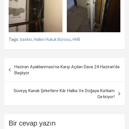
Tags:
baskın
,
Halkın Hukuk Bürosu
,
HHB
Yazı
Haziran Ayaklanması’na Karşı Açılan Dava 24 Haziran’da
dolaşımı
Başlıyor
Süveyş Kanalı Şirketlere Kâr Halka Ve Doğaya Katliam
Getiriyor!
Bir cevap yazın