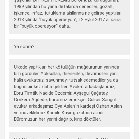
1989 yılından bu yana defalarca denediler; gözaltı,
işkence, infaz, tutuklama akıllarına ne gelirse yaptılar.
2013 yılında “büyük operasyon”, 12 Eylül 2017 al sana
bir “büyük operasyon” daha…
Ya sonra?
Ülkede yaptıkları her kötülüğün mağdurunun yanında
bizi gördüler. Yoksulları, direnenleri, devrimcileri yani
halkı avukatsız, savunmayı tutsak edemediler ya da
bugün bir kez daha geldiler. Avukat arkadaşlarımız,
Ebru Timtik, Nadide Özdemir, Ayşegül Çağatay,
Görkem Ağdede, büromuz emekçisi Gülser Sarıgül,
avukat arkadaşımız Oya Aslan’ın kardeşi Özhan Aslan
ve müvekkilimiz Kamile Kayır gözaltına alındı.
Büromuzun her yerini dağıtıp, kırıp döktüler.