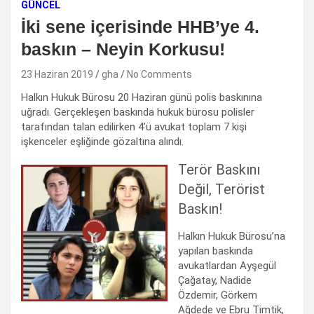
GÜNCEL
İki sene içerisinde HHB’ye 4.
baskın – Neyin Korkusu!
23 Haziran 2019
gha
No Comments
Halkın Hukuk Bürosu 20 Haziran günü polis baskınına
uğradı. Gerçekleşen baskında hukuk bürosu polisler
tarafından talan edilirken 4’ü avukat toplam 7 kişi
işkenceler eşliğinde gözaltına alındı.
Terör Baskını
Değil, Terörist
Baskın!
Halkın Hukuk Bürosu’na
yapılan baskında
avukatlardan Ayşegül
Çağatay, Nadide
Özdemir, Görkem
Ağdede ve Ebru Timtik,