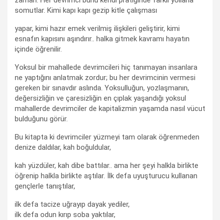
zaman. Her devrimci bunu kendi pratiğinde farklı yollarla
somutlar. Kimi kapı kapı gezip kitle çalışması
yapar, kimi hazır emek verilmiş ilişkileri geliştirir, kimi
esnafın kapısını aşındırır.. halka gitmek kavramı hayatın
içinde öğrenilir.
Yoksul bir mahallede devrimcileri hiç tanımayan insanlara
ne yaptığını anlatmak zordur; bu her devrimcinin vermesi
gereken bir sınavdır aslında. Yoksulluğun, yozlaşmanın,
değersizliğin ve çaresizliğin en çıplak yaşandığı yoksul
mahallerde devrimciler de kapitalizmin yaşamda nasıl vücut
bulduğunu görür.
Bu kitapta ki devrimciler yüzmeyi tam olarak öğrenmeden
denize daldılar, kah boğuldular,
kah yüzdüler, kah dibe battılar.. ama her şeyi halkla birlikte
öğrenip halkla birlikte aştılar. İlk defa uyuşturucu kullanan
gençlerle tanıştılar,
ilk defa tacize uğrayıp dayak yediler,
ilk defa odun kırıp soba yaktılar,