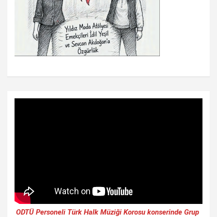
ODTÜ Personeli Türk Halk Müziği Korosu konserinde Grup