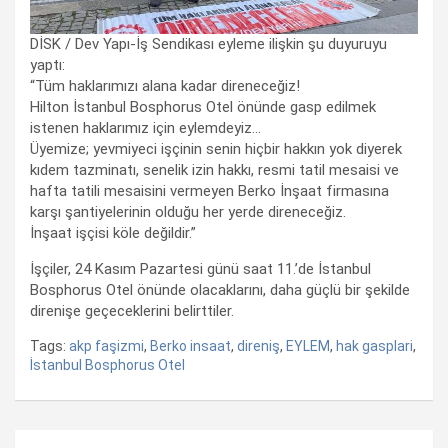
DİSK / Dev Yapı-İş Sendikası eyleme ilişkin şu duyuruyu
yaptı:
“Tüm haklarımızı alana kadar direneceğiz!
Hilton İstanbul Bosphorus Otel önünde gasp edilmek
istenen haklarımız için eylemdeyiz…
Üyemize; yevmiyeci işçinin senin hiçbir hakkın yok diyerek
kıdem tazminatı, senelik izin hakkı, resmi tatil mesaisi ve
hafta tatili mesaisini vermeyen Berko İnşaat firmasına
karşı şantiyelerinin olduğu her yerde direneceğiz.
İnşaat işçisi köle değildir.”
İşçiler, 24 Kasım Pazartesi günü saat 11.’de İstanbul
Bosphorus Otel önünde olacaklarını, daha güçlü bir şekilde
direnişe geçeceklerini belirttiler.
Tags:
akp faşizmi
,
Berko insaat
,
direniş
,
EYLEM
,
hak gasplari
,
İstanbul Bosphorus Otel
Yazı