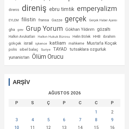
direniş
emperyalizm
ebru timtik
direnis
gerçek
filistin
fransa
Gazze
EYLEM
Gerçek Haber Ajansı
Grup Yorum
gözaltı
gha
Gökhan Yıldırım
grev
Helin Bölek
HHB
ibrahim
Halkın Avukatları
Halkın Hukuk Bürosu
katliam
israil
Mustafa Koçak
gökçek
mahkeme
işkence
TAYAD
tutsaklara ozgurluk
sibel balaç
polis
Suriye
Ölüm Orucu
yunanistan
ARŞİV
AĞUSTOS 2026
P
S
Ç
P
C
C
P
1
2
3
4
5
6
7
8
9
10
11
12
13
14
15
16