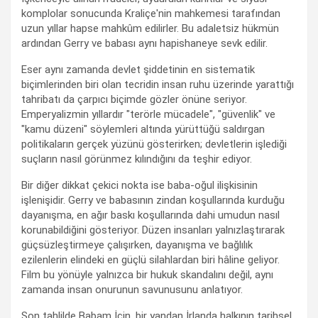
komplolar sonucunda Kraliçe'nin mahkemesi tarafından
uzun yıllar hapse mahkûm edilirler. Bu adaletsiz hükmün
ardından Gerry ve babası aynı hapishaneye sevk edilir.
Eser aynı zamanda devlet şiddetinin en sistematik
biçimlerinden biri olan tecridin insan ruhu üzerinde yarattığı
tahribatı da çarpıcı biçimde gözler önüne seriyor.
Emperyalizmin yıllardır "terörle mücadele", "güvenlik" ve
"kamu düzeni" söylemleri altında yürüttüğü saldırgan
politikaların gerçek yüzünü gösterirken; devletlerin işlediği
suçların nasıl görünmez kılındığını da teşhir ediyor.
Bir diğer dikkat çekici nokta ise baba-oğul ilişkisinin
işlenişidir. Gerry ve babasının zindan koşullarında kurduğu
dayanışma, en ağır baskı koşullarında dahi umudun nasıl
korunabildiğini gösteriyor. Düzen insanları yalnızlaştırarak
güçsüzleştirmeye çalışırken, dayanışma ve bağlılık
ezilenlerin elindeki en güçlü silahlardan biri hâline geliyor.
Film bu yönüyle yalnızca bir hukuk skandalını değil, aynı
zamanda insan onurunun savunusunu anlatıyor.
Son tahlilde Babam İçin, bir yandan İrlanda halkının tarihsel