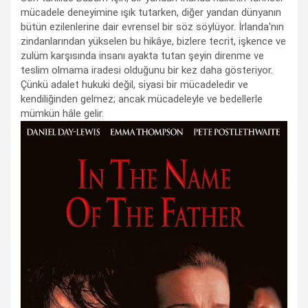
mücadele deneyimine ışık tutarken, diğer yandan dünyanın
bütün ezilenlerine dair evrensel bir söz söylüyor. İrlanda'nın
zindanlarından yükselen bu hikâye, bizlere tecrit, işkence ve
zulüm karşısında insanı ayakta tutan şeyin direnme ve
teslim olmama iradesi olduğunu bir kez daha gösteriyor.
Çünkü adalet hukuki değil, siyasi bir mücadeledir ve
kendiliğinden gelmez; ancak mücadeleyle ve bedellerle
mümkün hâle gelir.