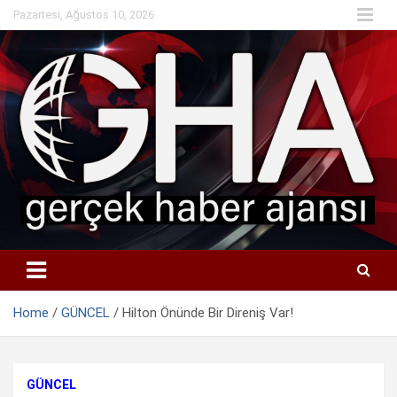
Skip
Pazartesi, Ağustos 10, 2026
to
content
Home
GÜNCEL
Hilton Önünde Bir Direniş Var!
GÜNCEL