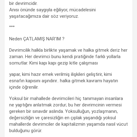
bir devrimcidir.
Anısı önünde saygıyla eğiliyor, mücadelesini
yaşatacağımıza dair söz veriyoruz.
°°°
Neden ÇATLAMIŞ NAR’IM ?
Devrimcilik halkla birlikte yaşamak ve halka gitmek deriz her
zaman. Her devrimci bunu kendi pratiğinde farklı yollarla
somutlar. Kimi kapı kapı gezip kitle çalışması
yapar, kimi hazır emek verilmiş ilişkileri geliştirir, kimi
esnafın kapısını aşındırır.. halka gitmek kavramı hayatın
içinde öğrenilir.
Yoksul bir mahallede devrimcileri hiç tanımayan insanlara
ne yaptığını anlatmak zordur; bu her devrimcinin vermesi
gereken bir sınavdır aslında. Yoksulluğun, yozlaşmanın,
değersizliğin ve çaresizliğin en çıplak yaşandığı yoksul
mahallerde devrimciler de kapitalizmin yaşamda nasıl vücut
bulduğunu görür.