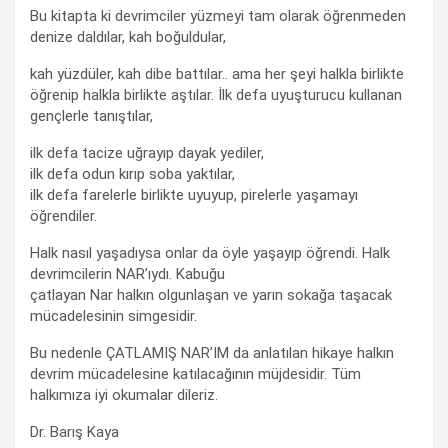
Bu kitapta ki devrimciler yüzmeyi tam olarak öğrenmeden
denize daldılar, kah boğuldular,
kah yüzdüler, kah dibe battılar.. ama her şeyi halkla birlikte
öğrenip halkla birlikte aştılar. İlk defa uyuşturucu kullanan
gençlerle tanıştılar,
ilk defa tacize uğrayıp dayak yediler,
ilk defa odun kırıp soba yaktılar,
ilk defa farelerle birlikte uyuyup, pirelerle yaşamayı
öğrendiler.
Halk nasıl yaşadıysa onlar da öyle yaşayıp öğrendi. Halk
devrimcilerin NAR’ıydı. Kabuğu
çatlayan Nar halkın olgunlaşan ve yarın sokağa taşacak
mücadelesinin simgesidir.
Bu nedenle ÇATLAMIŞ NAR’IM da anlatılan hikaye halkın
devrim mücadelesine katılacağının müjdesidir. Tüm
halkımıza iyi okumalar dileriz.
Dr. Barış Kaya