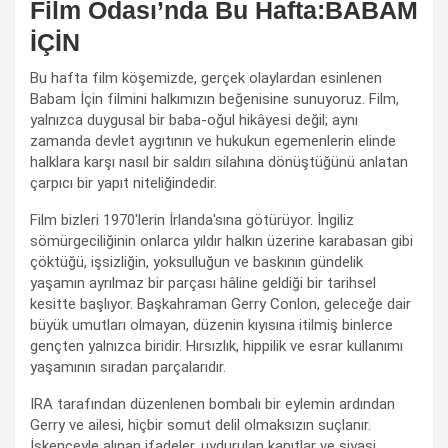
Film Odası’nda Bu Hafta:BABAM
İÇİN
Bu hafta film köşemizde, gerçek olaylardan esinlenen
Babam İçin filmini halkımızın beğenisine sunuyoruz. Film,
yalnızca duygusal bir baba-oğul hikâyesi değil; aynı
zamanda devlet aygıtının ve hukukun egemenlerin elinde
halklara karşı nasıl bir saldırı silahına dönüştüğünü anlatan
çarpıcı bir yapıt niteliğindedir.
Film bizleri 1970'lerin İrlanda'sına götürüyor. İngiliz
sömürgeciliğinin onlarca yıldır halkın üzerine karabasan gibi
çöktüğü, işsizliğin, yoksulluğun ve baskının gündelik
yaşamın ayrılmaz bir parçası hâline geldiği bir tarihsel
kesitte başlıyor. Başkahraman Gerry Conlon, geleceğe dair
büyük umutları olmayan, düzenin kıyısına itilmiş binlerce
gençten yalnızca biridir. Hırsızlık, hippilik ve esrar kullanımı
yaşamının sıradan parçalarıdır.
IRA tarafından düzenlenen bombalı bir eylemin ardından
Gerry ve ailesi, hiçbir somut delil olmaksızın suçlanır.
İşkenceyle alınan ifadeler, uydurulan kanıtlar ve siyasi