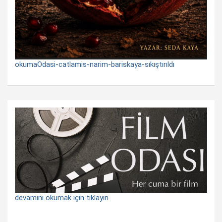
okumaOdasi-catlamis-narim-bariskaya-sıkıştırıldı
devamını okumak için tıklayın