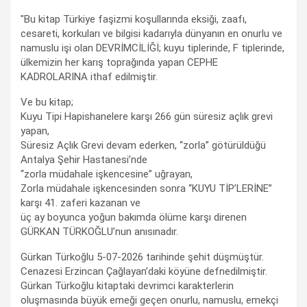
"Bu kitap Türkiye faşizmi koşullarında eksiği, zaafı,
cesareti, korkuları ve bilgisi kadarıyla dünyanın en onurlu ve
namuslu işi olan DEVRİMCİLİĞİ; kuyu tiplerinde, F tiplerinde,
ülkemizin her karış toprağında yapan CEPHE
KADROLARINA ithaf edilmiştir.
Ve bu kitap;
Kuyu Tipi Hapishanelere karşı 266 gün süresiz açlık grevi
yapan,
Süresiz Açlık Grevi devam ederken, “zorla” götürüldüğü
Antalya Şehir Hastanesi’nde
“zorla müdahale işkencesine” uğrayan,
Zorla müdahale işkencesinden sonra “KUYU TİP’LERİNE”
karşı 41. zaferi kazanan ve
üç ay boyunca yoğun bakımda ölüme karşı direnen
GÜRKAN TÜRKOĞLU’nun anısınadır.
Gürkan Türkoğlu 5-07-2026 tarihinde şehit düşmüştür.
Cenazesi Erzincan Çağlayan’daki köyüne defnedilmiştir.
Gürkan Türkoğlu kitaptaki devrimci karakterlerin
oluşmasında büyük emeği geçen onurlu, namuslu, emekçi