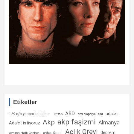
Etiketler
ABD
adalet
129 a/b yasası kaldırılsın
129ab
abd emperyalizmi
akp faşizmi
Akp
Almanya
Adalet istiyoruz
Açlık Grevi
deprem
aytaç ünsal
Avrupa Halk Cephesi