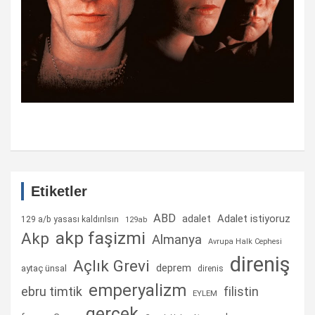
Etiketler
ABD
Adalet istiyoruz
adalet
129 a/b yasası kaldırılsın
129ab
akp faşizmi
Akp
Almanya
Avrupa Halk Cephesi
direniş
Açlık Grevi
deprem
aytaç ünsal
direnis
emperyalizm
ebru timtik
filistin
EYLEM
gerçek