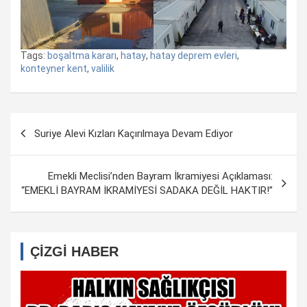
Tags:
boşaltma kararı
,
hatay
,
hatay deprem evleri
,
konteyner kent
,
valilik
Yazı
Suriye Alevi Kızları Kaçırılmaya Devam Ediyor
dolaşımı
Emekli Meclisi’nden Bayram İkramiyesi Açıklaması:
“EMEKLİ BAYRAM İKRAMİYESİ SADAKA DEĞİL HAKTIR!”
ÇİZGİ HABER