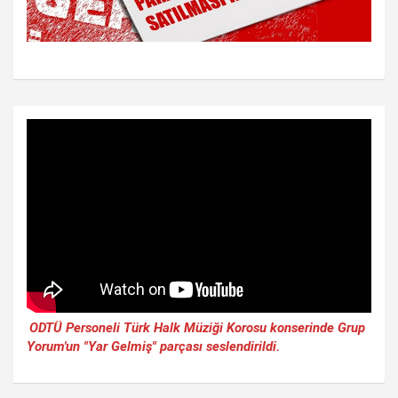
ODTÜ Personeli Türk Halk Müziği Korosu konserinde Grup
Yorum'un "Yar Gelmiş" parçası seslendirildi.