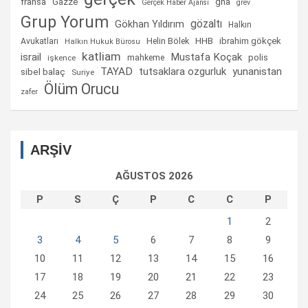
fransa
gha
Gazze
Gerçek Haber Ajansı
grev
Grup Yorum
gözaltı
Gökhan Yıldırım
Halkın
Helin Bölek
HHB
ibrahim gökçek
Avukatları
Halkın Hukuk Bürosu
katliam
israil
Mustafa Koçak
mahkeme
polis
işkence
TAYAD
tutsaklara ozgurluk
yunanistan
sibel balaç
Suriye
Ölüm Orucu
zafer
ARŞİV
AĞUSTOS 2026
P
S
Ç
P
C
C
P
1
2
3
4
5
6
7
8
9
10
11
12
13
14
15
16
17
18
19
20
21
22
23
24
25
26
27
28
29
30