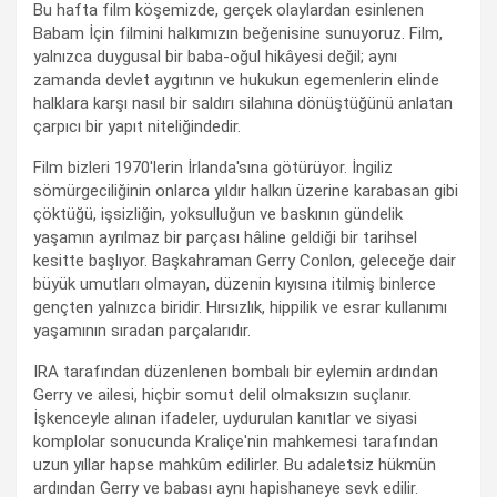
Bu hafta film köşemizde, gerçek olaylardan esinlenen
Babam İçin filmini halkımızın beğenisine sunuyoruz. Film,
yalnızca duygusal bir baba-oğul hikâyesi değil; aynı
zamanda devlet aygıtının ve hukukun egemenlerin elinde
halklara karşı nasıl bir saldırı silahına dönüştüğünü anlatan
çarpıcı bir yapıt niteliğindedir.
Film bizleri 1970'lerin İrlanda'sına götürüyor. İngiliz
sömürgeciliğinin onlarca yıldır halkın üzerine karabasan gibi
çöktüğü, işsizliğin, yoksulluğun ve baskının gündelik
yaşamın ayrılmaz bir parçası hâline geldiği bir tarihsel
kesitte başlıyor. Başkahraman Gerry Conlon, geleceğe dair
büyük umutları olmayan, düzenin kıyısına itilmiş binlerce
gençten yalnızca biridir. Hırsızlık, hippilik ve esrar kullanımı
yaşamının sıradan parçalarıdır.
IRA tarafından düzenlenen bombalı bir eylemin ardından
Gerry ve ailesi, hiçbir somut delil olmaksızın suçlanır.
İşkenceyle alınan ifadeler, uydurulan kanıtlar ve siyasi
komplolar sonucunda Kraliçe'nin mahkemesi tarafından
uzun yıllar hapse mahkûm edilirler. Bu adaletsiz hükmün
ardından Gerry ve babası aynı hapishaneye sevk edilir.