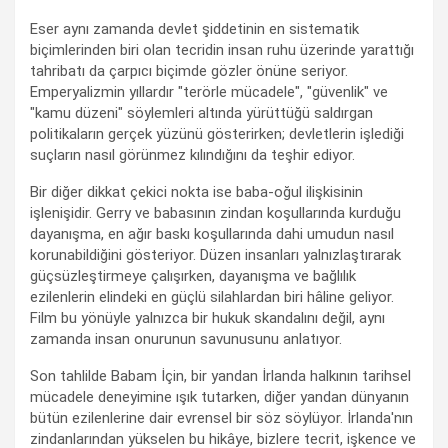
Eser aynı zamanda devlet şiddetinin en sistematik
biçimlerinden biri olan tecridin insan ruhu üzerinde yarattığı
tahribatı da çarpıcı biçimde gözler önüne seriyor.
Emperyalizmin yıllardır "terörle mücadele", "güvenlik" ve
"kamu düzeni" söylemleri altında yürüttüğü saldırgan
politikaların gerçek yüzünü gösterirken; devletlerin işlediği
suçların nasıl görünmez kılındığını da teşhir ediyor.
Bir diğer dikkat çekici nokta ise baba-oğul ilişkisinin
işlenişidir. Gerry ve babasının zindan koşullarında kurduğu
dayanışma, en ağır baskı koşullarında dahi umudun nasıl
korunabildiğini gösteriyor. Düzen insanları yalnızlaştırarak
güçsüzleştirmeye çalışırken, dayanışma ve bağlılık
ezilenlerin elindeki en güçlü silahlardan biri hâline geliyor.
Film bu yönüyle yalnızca bir hukuk skandalını değil, aynı
zamanda insan onurunun savunusunu anlatıyor.
Son tahlilde Babam İçin, bir yandan İrlanda halkının tarihsel
mücadele deneyimine ışık tutarken, diğer yandan dünyanın
bütün ezilenlerine dair evrensel bir söz söylüyor. İrlanda'nın
zindanlarından yükselen bu hikâye, bizlere tecrit, işkence ve