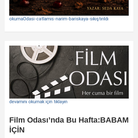
okumaOdasi-catlamis-narim-bariskaya-sıkıştırıldı
devamını okumak için tıklayın
Film Odası’nda Bu Hafta:BABAM
İÇİN