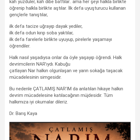
kah yüzdüler, kah dibe battılar.. ama her şeyi halkla birlikte
öğrenip halkla birlikte aştılar. İlk defa uyuşturucu kullanan
gençlerle tanıştılar,
ilk defa tacize uğrayıp dayak yediler,
ilk defa odun kırıp soba yaktılar,
ilk defa farelerle birlikte uyuyup, pirelerle yaşamayı
öğrendiler.
Halk nasıl yaşadıysa onlar da öyle yaşayıp öğrendi. Halk
devrimcilerin NAR’ıydı. Kabuğu
çatlayan Nar halkın olgunlaşan ve yarın sokağa taşacak
mücadelesinin simgesidir.
Bu nedenle ÇATLAMIŞ NAR’IM da anlatılan hikaye halkın
devrim mücadelesine katılacağının müjdesidir. Tüm
halkımıza iyi okumalar dileriz.
Dr. Barış Kaya