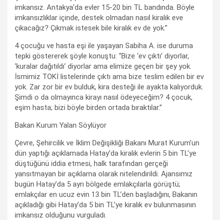
imkansız. Antakya’da evler 15-20 bin TL bandında. Böyle
imkansızlıklar içinde, destek olmadan nasıl kiralık eve
çıkacağız? Çıkmak istesek bile kiralık ev de yok.”
4 çocuğu ve hasta eşi ile yaşayan Sabiha A. ise duruma
tepki göstererek şöyle konuştu: “Bize ‘ev çıktı’ diyorlar,
‘kuralar dağıtıldı’ diyorlar ama elimize geçen bir şey yok.
İsmimiz TOKİ listelerinde çıktı ama bize teslim edilen bir ev
yok. Zar zor bir ev bulduk, kira desteği ile ayakta kalıyorduk.
Şimdi o da olmayınca kirayı nasıl ödeyeceğim? 4 çocuk,
eşim hasta; bizi böyle birden ortada bıraktılar.”
Bakan Kurum Yalan Söylüyor
Çevre, Şehircilik ve İklim Değişikliği Bakanı Murat Kurum’un
dün yaptığı açıklamada Hatay’da kiralık evlerin 5 bin TL’ye
düştüğünü iddia etmesi, halk tarafından gerçeği
yansıtmayan bir açıklama olarak nitelendirildi. Ajansımız
bugün Hatay’da 5 ayrı bölgede emlakçılarla görüştü;
emlakçılar en ucuz evin 13 bin TL’den başladığını, Bakanın
açıkladığı gibi Hatay’da 5 bin TL’ye kiralık ev bulunmasının
imkansız olduğunu vurguladı.