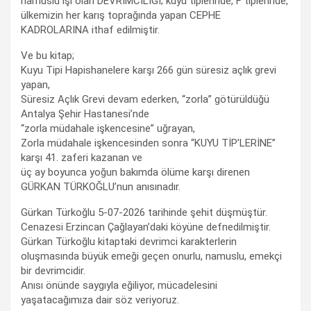
namuslu işi olan DEVRİMCİLİĞİ; kuyu tiplerinde, F tiplerinde,
ülkemizin her karış toprağında yapan CEPHE
KADROLARINA ithaf edilmiştir.
Ve bu kitap;
Kuyu Tipi Hapishanelere karşı 266 gün süresiz açlık grevi
yapan,
Süresiz Açlık Grevi devam ederken, “zorla” götürüldüğü
Antalya Şehir Hastanesi’nde
“zorla müdahale işkencesine” uğrayan,
Zorla müdahale işkencesinden sonra “KUYU TİP’LERİNE”
karşı 41. zaferi kazanan ve
üç ay boyunca yoğun bakımda ölüme karşı direnen
GÜRKAN TÜRKOĞLU’nun anısınadır.
Gürkan Türkoğlu 5-07-2026 tarihinde şehit düşmüştür.
Cenazesi Erzincan Çağlayan’daki köyüne defnedilmiştir.
Gürkan Türkoğlu kitaptaki devrimci karakterlerin
oluşmasında büyük emeği geçen onurlu, namuslu, emekçi
bir devrimcidir.
Anısı önünde saygıyla eğiliyor, mücadelesini
yaşatacağımıza dair söz veriyoruz.