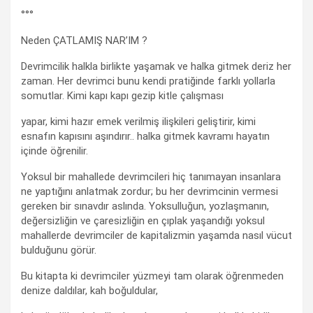
°°°
Neden ÇATLAMIŞ NAR’IM ?
Devrimcilik halkla birlikte yaşamak ve halka gitmek deriz her
zaman. Her devrimci bunu kendi pratiğinde farklı yollarla
somutlar. Kimi kapı kapı gezip kitle çalışması
yapar, kimi hazır emek verilmiş ilişkileri geliştirir, kimi
esnafın kapısını aşındırır.. halka gitmek kavramı hayatın
içinde öğrenilir.
Yoksul bir mahallede devrimcileri hiç tanımayan insanlara
ne yaptığını anlatmak zordur; bu her devrimcinin vermesi
gereken bir sınavdır aslında. Yoksulluğun, yozlaşmanın,
değersizliğin ve çaresizliğin en çıplak yaşandığı yoksul
mahallerde devrimciler de kapitalizmin yaşamda nasıl vücut
bulduğunu görür.
Bu kitapta ki devrimciler yüzmeyi tam olarak öğrenmeden
denize daldılar, kah boğuldular,