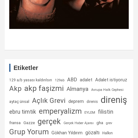
Etiketler
ABD
Adalet istiyoruz
adalet
129 a/b yasası kaldırılsın
129ab
akp faşizmi
Akp
Almanya
Avrupa Halk Cephesi
direniş
Açlık Grevi
deprem
aytaç ünsal
direnis
emperyalizm
ebru timtik
filistin
EYLEM
gerçek
fransa
gha
Gazze
Gerçek Haber Ajansı
grev
Grup Yorum
gözaltı
Gökhan Yıldırım
Halkın