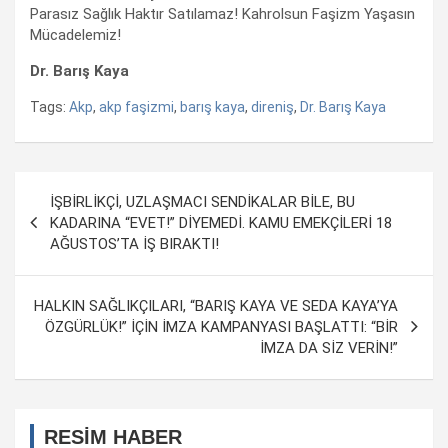
Parasız Sağlık Haktır Satılamaz! Kahrolsun Faşizm Yaşasın
Mücadelemiz!
Dr. Barış Kaya
Tags:
Akp
,
akp faşizmi
,
barış kaya
,
direniş
,
Dr. Barış Kaya
Yazı
İŞBİRLİKÇİ, UZLAŞMACI SENDİKALAR BİLE, BU
dolaşımı
KADARINA “EVET!” DİYEMEDİ. KAMU EMEKÇİLERİ 18
AĞUSTOS’TA İŞ BIRAKTI!
HALKIN SAĞLIKÇILARI, “BARIŞ KAYA VE SEDA KAYA’YA
ÖZGÜRLÜK!” İÇİN İMZA KAMPANYASI BAŞLATTI: “BİR
İMZA DA SİZ VERİN!”
RESİM HABER