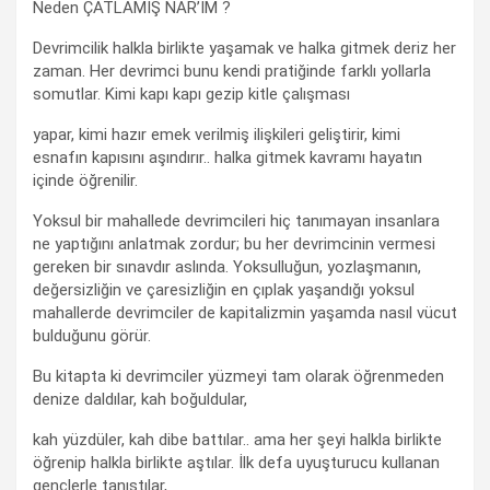
Neden ÇATLAMIŞ NAR’IM ?
Devrimcilik halkla birlikte yaşamak ve halka gitmek deriz her
zaman. Her devrimci bunu kendi pratiğinde farklı yollarla
somutlar. Kimi kapı kapı gezip kitle çalışması
yapar, kimi hazır emek verilmiş ilişkileri geliştirir, kimi
esnafın kapısını aşındırır.. halka gitmek kavramı hayatın
içinde öğrenilir.
Yoksul bir mahallede devrimcileri hiç tanımayan insanlara
ne yaptığını anlatmak zordur; bu her devrimcinin vermesi
gereken bir sınavdır aslında. Yoksulluğun, yozlaşmanın,
değersizliğin ve çaresizliğin en çıplak yaşandığı yoksul
mahallerde devrimciler de kapitalizmin yaşamda nasıl vücut
bulduğunu görür.
Bu kitapta ki devrimciler yüzmeyi tam olarak öğrenmeden
denize daldılar, kah boğuldular,
kah yüzdüler, kah dibe battılar.. ama her şeyi halkla birlikte
öğrenip halkla birlikte aştılar. İlk defa uyuşturucu kullanan
gençlerle tanıştılar,