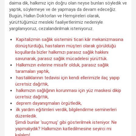
daima dik, halkımız için doğru olan neyse bunları söyledik ve
yaptık, söylemeye ve de yapmaya da devam edeceğiz.
Bugün, Halkın Doktorları ve Hemşireleri olarak,
yürüttüğümüz mesleki faaliyetlerimiz nedeniyle
yargılanıyoruz, cezalandırılmak isteniyoruz.
Kapitalizmin sağlık sistemini ticari kâr mekanizmasına
dönüştürdüğü, hastaların müşteri olarak görüldüğü
koşullarda bizler halkımızı parasız sağlık hakkını
savunarak, parasız sağlık mücadelesi yürüttük.
Halkımızın evlerine misaﬁr olduk, parasız sağlık
taramaları yaptık,
hastalıklarının tedavisi için kendi ellerimizle ilaç yapıp
ücretsiz dağıttık,
halkımızın sağlığının korunması için yüz maskesi dikip
ücretsiz dağıttık,
deprem dayanışmaları örgütledik,
ilk yardım eğitimleri verdik, bilgilendirme seminerleri
düzenledik.
Şimdi bunlar ‘suçmuş’ gibi gösterilmek isteniyor. Ne
yapmalıydık? Halkımızın katledilmesine seyirci mi
kalalım!