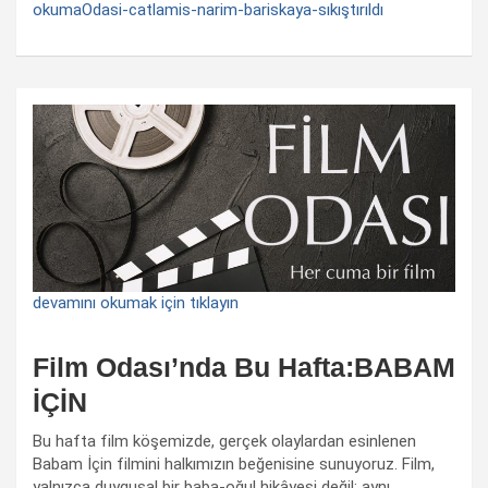
okumaOdasi-catlamis-narim-bariskaya-sıkıştırıldı
devamını okumak için tıklayın
Film Odası’nda Bu Hafta:BABAM
İÇİN
Bu hafta film köşemizde, gerçek olaylardan esinlenen
Babam İçin filmini halkımızın beğenisine sunuyoruz. Film,
yalnızca duygusal bir baba-oğul hikâyesi değil; aynı