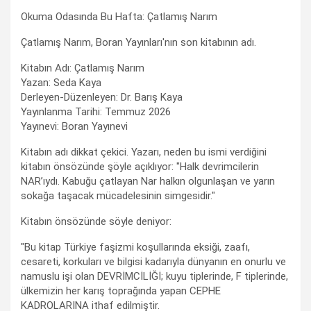
Okuma Odasında Bu Hafta: Çatlamış Narım
Çatlamış Narım, Boran Yayınları'nın son kitabının adı.
Kitabın Adı: Çatlamış Narım
Yazan: Seda Kaya
Derleyen-Düzenleyen: Dr. Barış Kaya
Yayınlanma Tarihi: Temmuz 2026
Yayınevi: Boran Yayınevi
Kitabın adı dikkat çekici. Yazarı, neden bu ismi verdiğini
kitabın önsözünde şöyle açıklıyor: "Halk devrimcilerin
NAR’ıydı. Kabuğu çatlayan Nar halkın olgunlaşan ve yarın
sokağa taşacak mücadelesinin simgesidir."
Kitabın önsözünde söyle deniyor:
"Bu kitap Türkiye faşizmi koşullarında eksiği, zaafı,
cesareti, korkuları ve bilgisi kadarıyla dünyanın en onurlu ve
namuslu işi olan DEVRİMCİLİĞİ; kuyu tiplerinde, F tiplerinde,
ülkemizin her karış toprağında yapan CEPHE
KADROLARINA ithaf edilmiştir.