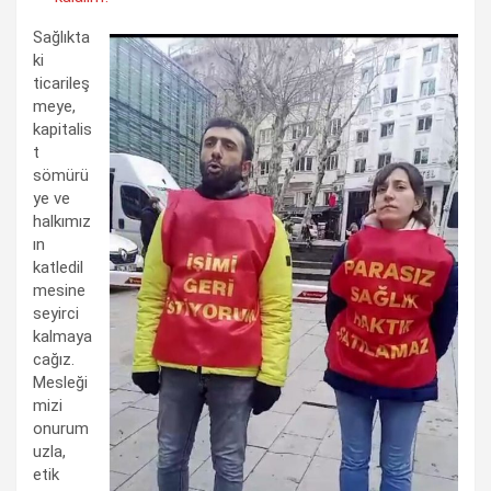
Sağlıkta
ki
ticarileş
meye,
kapitalis
t
sömürü
ye ve
halkımız
ın
katledil
mesine
seyirci
kalmaya
cağız.
Mesleği
mizi
onurum
uzla,
etik