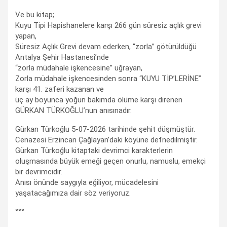
Ve bu kitap;
Kuyu Tipi Hapishanelere karşı 266 gün süresiz açlık grevi
yapan,
Süresiz Açlık Grevi devam ederken, “zorla” götürüldüğü
Antalya Şehir Hastanesi’nde
“zorla müdahale işkencesine” uğrayan,
Zorla müdahale işkencesinden sonra “KUYU TİP’LERİNE”
karşı 41. zaferi kazanan ve
üç ay boyunca yoğun bakımda ölüme karşı direnen
GÜRKAN TÜRKOĞLU’nun anısınadır.
Gürkan Türkoğlu 5-07-2026 tarihinde şehit düşmüştür.
Cenazesi Erzincan Çağlayan’daki köyüne defnedilmiştir.
Gürkan Türkoğlu kitaptaki devrimci karakterlerin
oluşmasında büyük emeği geçen onurlu, namuslu, emekçi
bir devrimcidir.
Anısı önünde saygıyla eğiliyor, mücadelesini
yaşatacağımıza dair söz veriyoruz.
°°°