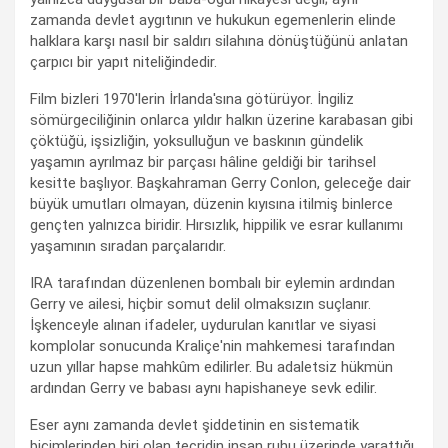
zamanda devlet aygıtının ve hukukun egemenlerin elinde
halklara karşı nasıl bir saldırı silahına dönüştüğünü anlatan
çarpıcı bir yapıt niteliğindedir.
Film bizleri 1970'lerin İrlanda'sına götürüyor. İngiliz
sömürgeciliğinin onlarca yıldır halkın üzerine karabasan gibi
çöktüğü, işsizliğin, yoksulluğun ve baskının gündelik
yaşamın ayrılmaz bir parçası hâline geldiği bir tarihsel
kesitte başlıyor. Başkahraman Gerry Conlon, geleceğe dair
büyük umutları olmayan, düzenin kıyısına itilmiş binlerce
gençten yalnızca biridir. Hırsızlık, hippilik ve esrar kullanımı
yaşamının sıradan parçalarıdır.
IRA tarafından düzenlenen bombalı bir eylemin ardından
Gerry ve ailesi, hiçbir somut delil olmaksızın suçlanır.
İşkenceyle alınan ifadeler, uydurulan kanıtlar ve siyasi
komplolar sonucunda Kraliçe'nin mahkemesi tarafından
uzun yıllar hapse mahkûm edilirler. Bu adaletsiz hükmün
ardından Gerry ve babası aynı hapishaneye sevk edilir.
Eser aynı zamanda devlet şiddetinin en sistematik
biçimlerinden biri olan tecridin insan ruhu üzerinde yarattığı