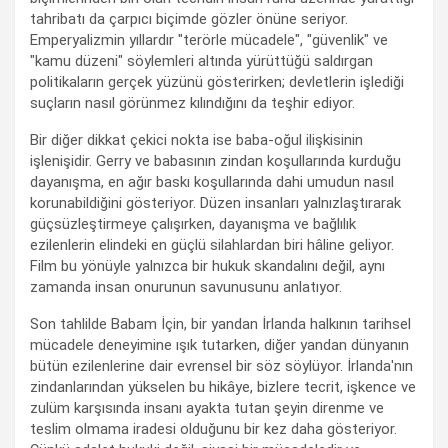
tahribatı da çarpıcı biçimde gözler önüne seriyor.
Emperyalizmin yıllardır "terörle mücadele", "güvenlik" ve
"kamu düzeni" söylemleri altında yürüttüğü saldırgan
politikaların gerçek yüzünü gösterirken; devletlerin işlediği
suçların nasıl görünmez kılındığını da teşhir ediyor.
Bir diğer dikkat çekici nokta ise baba-oğul ilişkisinin
işlenişidir. Gerry ve babasının zindan koşullarında kurduğu
dayanışma, en ağır baskı koşullarında dahi umudun nasıl
korunabildiğini gösteriyor. Düzen insanları yalnızlaştırarak
güçsüzleştirmeye çalışırken, dayanışma ve bağlılık
ezilenlerin elindeki en güçlü silahlardan biri hâline geliyor.
Film bu yönüyle yalnızca bir hukuk skandalını değil, aynı
zamanda insan onurunun savunusunu anlatıyor.
Son tahlilde Babam İçin, bir yandan İrlanda halkının tarihsel
mücadele deneyimine ışık tutarken, diğer yandan dünyanın
bütün ezilenlerine dair evrensel bir söz söylüyor. İrlanda'nın
zindanlarından yükselen bu hikâye, bizlere tecrit, işkence ve
zulüm karşısında insanı ayakta tutan şeyin direnme ve
teslim olmama iradesi olduğunu bir kez daha gösteriyor.