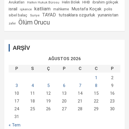
Helin Bölek
HHB
ibrahim gökçek
Avukatları
Halkın Hukuk Bürosu
katliam
israil
Mustafa Koçak
mahkeme
polis
işkence
TAYAD
tutsaklara ozgurluk
yunanistan
sibel balaç
Suriye
Ölüm Orucu
zafer
ARŞİV
AĞUSTOS 2026
P
S
Ç
P
C
C
P
1
2
3
4
5
6
7
8
9
10
11
12
13
14
15
16
17
18
19
20
21
22
23
24
25
26
27
28
29
30
31
« Tem