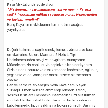
Kaya Mektubunda şöyle diyor:
“Mesleğimizin yargılanmasına izin vermeyin. Parasız
sağlık hakkımızın militan savunucusu olun. Kenetlenelim
ve faşizmi yenelim!”
Barış Kaya’nın mektubunun tam metnini aşağıda
yayınlıyoruz:
Değerli halkımıza, sağlık emekçilerine, aydınlara ve basın
emekçilerine; Sizlere Marmara 2 No’lu L Tipi
Hapishanesi’nden sevgi ve saygılarımı sunuyorum.
Mücadelemizin coşkusuyla hepinize sıkıca sarılıyorum.
Sizin bir doktorunuz ve aynı zamanda kardeşiniz, oğlunuz,
yeğeniniz ve de yoldaşınız olarak sizlere bir meramım
olacak:
Ben ve hemşire arkadaşım Seda Kaya, tam 5 aydır
tutsağız. Emek mücadelemiz engellenmek istendi,
sesimizin sizlere ulaşmasını istemediler. Bizi susturmak
için tutukladılar. Fakat bizler, faşizmin hiçbir saldırısını
kabullenmedik, hiçbir saldırısına boyun eğmedik. Başımız