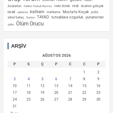
Halkın
Helin Bölek
HHB
ibrahim gökçek
Avukatları
Halkın Hukuk Bürosu
katliam
israil
Mustafa Koçak
mahkeme
polis
işkence
TAYAD
tutsaklara ozgurluk
yunanistan
sibel balaç
Suriye
Ölüm Orucu
zafer
ARŞİV
AĞUSTOS 2026
P
S
Ç
P
C
C
P
1
2
3
4
5
6
7
8
9
10
11
12
13
14
15
16
17
18
19
20
21
22
23
24
25
26
27
28
29
30
31