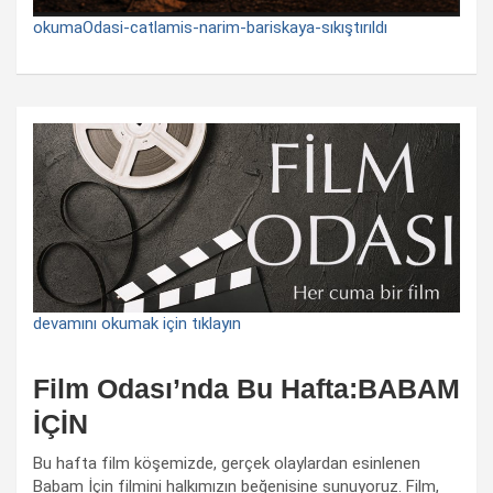
okumaOdasi-catlamis-narim-bariskaya-sıkıştırıldı
devamını okumak için tıklayın
Film Odası’nda Bu Hafta:BABAM
İÇİN
Bu hafta film köşemizde, gerçek olaylardan esinlenen
Babam İçin filmini halkımızın beğenisine sunuyoruz. Film,