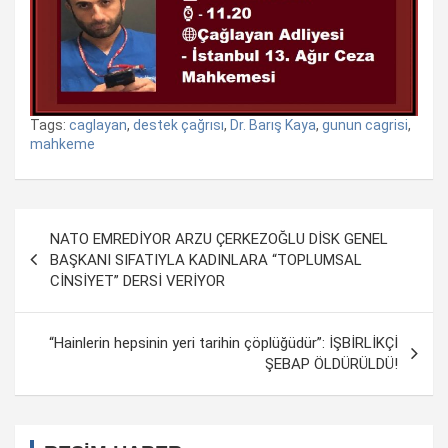
Tags:
caglayan
,
destek çağrısı
,
Dr. Barış Kaya
,
gunun cagrisi
,
mahkeme
Yazı
NATO EMREDİYOR ARZU ÇERKEZOĞLU DİSK GENEL
dolaşımı
BAŞKANI SIFATIYLA KADINLARA “TOPLUMSAL
CİNSİYET” DERSİ VERİYOR
“Hainlerin hepsinin yeri tarihin çöplüğüdür”: İŞBİRLİKÇİ
ŞEBAP ÖLDÜRÜLDÜ!