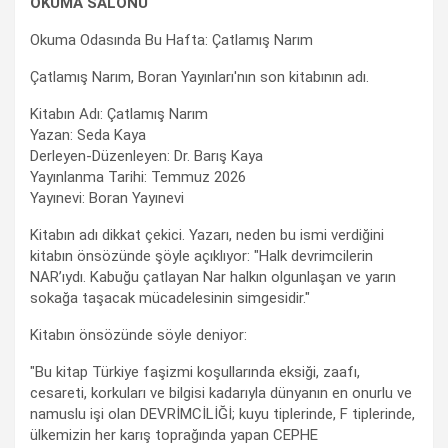
OKUMA SALONU
Okuma Odasında Bu Hafta: Çatlamış Narım
Çatlamış Narım, Boran Yayınları'nın son kitabının adı.
Kitabın Adı: Çatlamış Narım
Yazan: Seda Kaya
Derleyen-Düzenleyen: Dr. Barış Kaya
Yayınlanma Tarihi: Temmuz 2026
Yayınevi: Boran Yayınevi
Kitabın adı dikkat çekici. Yazarı, neden bu ismi verdiğini
kitabın önsözünde şöyle açıklıyor: "Halk devrimcilerin
NAR’ıydı. Kabuğu çatlayan Nar halkın olgunlaşan ve yarın
sokağa taşacak mücadelesinin simgesidir."
Kitabın önsözünde söyle deniyor:
"Bu kitap Türkiye faşizmi koşullarında eksiği, zaafı,
cesareti, korkuları ve bilgisi kadarıyla dünyanın en onurlu ve
namuslu işi olan DEVRİMCİLİĞİ; kuyu tiplerinde, F tiplerinde,
ülkemizin her karış toprağında yapan CEPHE