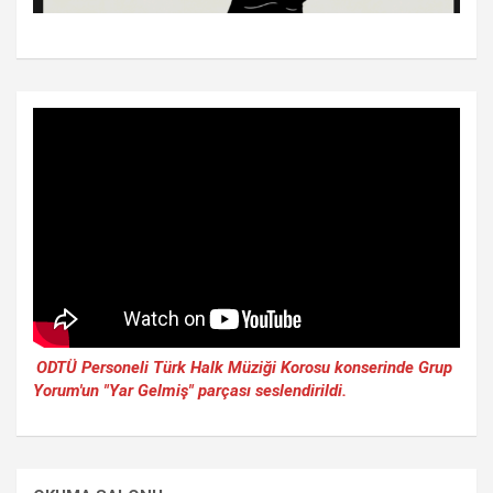
ODTÜ Personeli Türk Halk Müziği Korosu konserinde Grup
Yorum'un "Yar Gelmiş" parçası seslendirildi.