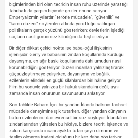
biçimlerinden biri olan tecridin insan ruhu üzerinde yarattığı
tahribatı da çarpıcı biçimde gözler önüne seriyor.
Emperyalizmin yıllardır "terörle mücadele", "güvenlik" ve
"kamu düzeni" söylemleri altında yürüttüğü saldırgan
politikaların gerçek yüzünü gösterirken; devletlerin işlediği
suçların nasıl görünmez kılındığını da teşhir ediyor.
Bir diğer dikkat çekici nokta ise baba-oğul ilişkisinin
işlenişidir. Gerry ve babasının zindan koşullarında kurduğu
dayanışma, en ağır baskı koşullarında dahi umudun nasıl
korunabildiğini gösteriyor. Düzen insanları yalnızlaştırarak
güçsüzleştirmeye çalışırken, dayanışma ve bağlılık
ezilenlerin elindeki en güçlü silahlardan biri hâline geliyor.
Film bu yönüyle yalnızca bir hukuk skandalını değil, aynı
zamanda insan onurunun savunusunu anlatıyor.
Son tahlilde Babam İçin, bir yandan İrlanda halkının tarihsel
mücadele deneyimine ışık tutarken, diğer yandan dünyanın
bütün ezilenlerine dair evrensel bir söz söylüyor. İrlanda'nın
zindanlarından yükselen bu hikâye, bizlere tecrit, işkence ve
zulüm karşısında insanı ayakta tutan şeyin direnme ve
teslim olmama iradesi olduğunu bir kez daha gösteriyor.