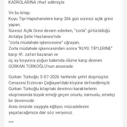
KADROLARINA ithaf edilmiştir.
Ve bu kitap;
Kuyu Tipi Hapishanelere karşı 266 gün süresiz açlık grevi
yapan,
Süresiz Açlık Grevi devam ederken, “zorla” götürüldüğü
Antalya Şehir Hastanesi’nde
“zorla müdahale işkencesine” uğrayan,
Zorla müdahale işkencesinden sonra “KUYU TİP’LERİNE”
karşı 41. zaferi kazanan ve
üç ay boyunca yoğun bakımda ölüme karşı direnen
GÜRKAN TÜRKOĞLU’nun anısınadır.
Gürkan Türkoğlu 5-07-2026 tarihinde şehit düşmüştür.
Cenazesi Erzincan Çağlayan’daki köyüne defnedilmiştir.
Gürkan Türkoğlu kitaptaki devrimci karakterlerin
oluşmasında büyük emeği geçen onurlu, namuslu, emekçi
bir devrimcidir.
Anısı önünde saygıyla eğiliyor, mücadelesini
yaşatacağımıza dair söz veriyoruz.
°°°