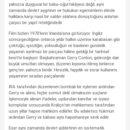
yalnızca duygusal bir baba-oğul hikâyesi değil; aynı
zamanda devlet aygıtının ve hukukun egemenlerin elinde
halklara karşı nasıl bir saldırı silahına dönüştüğünü anlatan
çarpıcı bir yapıt niteliğindedir.
Film bizleri 1970'lerin İrlanda'sına götürüyor. İngiliz
sömürgeciliğinin onlarca yıldır halkın üzerine karabasan gibi
çöktüğü, işsizliğin, yoksulluğun ve baskının gündelik
yaşamın ayrılmaz bir parçası hâline geldiği bir tarihsel
kesitte başlıyor. Başkahraman Gerry Conlon, geleceğe dair
büyük umutları olmayan, düzenin kıyısına itilmiş binlerce
gençten yalnızca biridir. Hırsızlık, hippilik ve esrar kullanımı
yaşamının sıradan parçalarıdır.
IRA tarafından düzenlenen bombalı bir eylemin ardından
Gerry ve ailesi, hiçbir somut delil olmaksızın suçlanır.
İşkenceyle alınan ifadeler, uydurulan kanıtlar ve siyasi
komplolar sonucunda Kraliçe'nin mahkemesi tarafından
uzun yıllar hapse mahkûm edilirler. Bu adaletsiz hükmün
ardından Gerry ve babası aynı hapishaneye sevk edilir.
Eser aynı zamanda devlet şiddetinin en sistematik