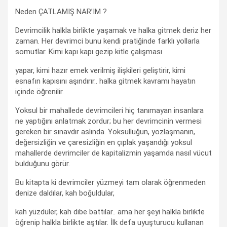
Neden ÇATLAMIŞ NAR’IM ?
Devrimcilik halkla birlikte yaşamak ve halka gitmek deriz her
zaman. Her devrimci bunu kendi pratiğinde farklı yollarla
somutlar. Kimi kapı kapı gezip kitle çalışması
yapar, kimi hazır emek verilmiş ilişkileri geliştirir, kimi
esnafın kapısını aşındırır.. halka gitmek kavramı hayatın
içinde öğrenilir.
Yoksul bir mahallede devrimcileri hiç tanımayan insanlara
ne yaptığını anlatmak zordur; bu her devrimcinin vermesi
gereken bir sınavdır aslında. Yoksulluğun, yozlaşmanın,
değersizliğin ve çaresizliğin en çıplak yaşandığı yoksul
mahallerde devrimciler de kapitalizmin yaşamda nasıl vücut
bulduğunu görür.
Bu kitapta ki devrimciler yüzmeyi tam olarak öğrenmeden
denize daldılar, kah boğuldular,
kah yüzdüler, kah dibe battılar.. ama her şeyi halkla birlikte
öğrenip halkla birlikte aştılar. İlk defa uyuşturucu kullanan