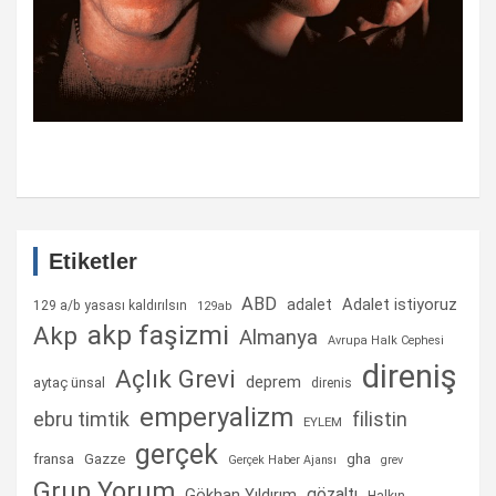
Etiketler
ABD
Adalet istiyoruz
adalet
129 a/b yasası kaldırılsın
129ab
akp faşizmi
Akp
Almanya
Avrupa Halk Cephesi
direniş
Açlık Grevi
deprem
aytaç ünsal
direnis
emperyalizm
ebru timtik
filistin
EYLEM
gerçek
fransa
gha
Gazze
Gerçek Haber Ajansı
grev
Grup Yorum
gözaltı
Gökhan Yıldırım