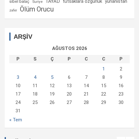
TAYAD
tutsaklara ozgurluk
yunanistan
sibel balaç
Suriye
Ölüm Orucu
zafer
ARŞİV
AĞUSTOS 2026
P
S
Ç
P
C
C
P
1
2
3
4
5
6
7
8
9
10
11
12
13
14
15
16
17
18
19
20
21
22
23
24
25
26
27
28
29
30
31
« Tem