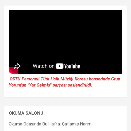
ODTÜ Personeli Türk Halk Müziği Korosu konserinde Grup
Yorum'un "Yar Gelmiş" parçası seslendirildi.
OKUMA SALONU
Okuma Odasında Bu Hafta: Çatlamış Narım