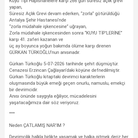
Kuyu Tipi Hapishanelere karşı 266 gün süresiz açlık grevi
yapan,
Süresiz Açlık Grevi devam ederken, “zorla” götürüldüğü
Antalya Şehir Hastanesi’nde
“zorla müdahale işkencesine” uğrayan,
Zorla müdahale işkencesinden sonra “KUYU TİP’LERİNE”
karşı 41. zaferi kazanan ve
üç ay boyunca yoğun bakımda ölüme karşı direnen
GÜRKAN TÜRKOĞLU’nun anısınadır.
Gürkan Türkoğlu 5-07-2026 tarihinde şehit düşmüştür.
Cenazesi Erzincan Çağlayan’daki köyüne defnedilmiştir.
Gürkan Türkoğlu kitaptaki devrimci karakterlerin
oluşmasında büyük emeği geçen onurlu, namuslu, emekçi
bir devrimcidir.
Anısı önünde saygıyla eğiliyor, mücadelesini
yaşatacağımıza dair söz veriyoruz.
°°°
Neden ÇATLAMIŞ NAR’IM ?
Devrimcilik halkla birlikte yaşamak ve halka gitmek deriz her