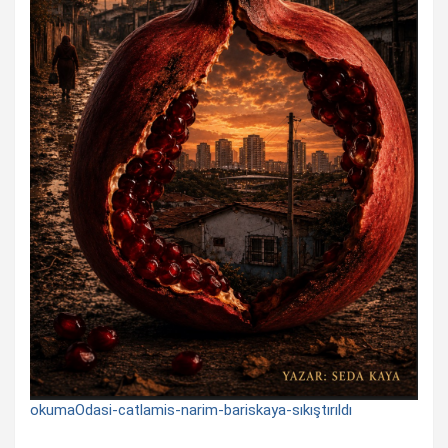
okumaOdasi-catlamis-narim-bariskaya-sıkıştırıldı