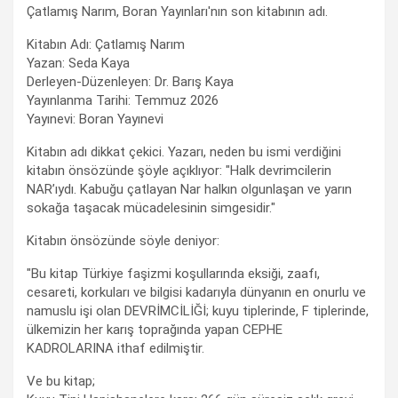
Çatlamış Narım, Boran Yayınları'nın son kitabının adı.
Kitabın Adı: Çatlamış Narım
Yazan: Seda Kaya
Derleyen-Düzenleyen: Dr. Barış Kaya
Yayınlanma Tarihi: Temmuz 2026
Yayınevi: Boran Yayınevi
Kitabın adı dikkat çekici. Yazarı, neden bu ismi verdiğini
kitabın önsözünde şöyle açıklıyor: "Halk devrimcilerin
NAR’ıydı. Kabuğu çatlayan Nar halkın olgunlaşan ve yarın
sokağa taşacak mücadelesinin simgesidir."
Kitabın önsözünde söyle deniyor:
"Bu kitap Türkiye faşizmi koşullarında eksiği, zaafı,
cesareti, korkuları ve bilgisi kadarıyla dünyanın en onurlu ve
namuslu işi olan DEVRİMCİLİĞİ; kuyu tiplerinde, F tiplerinde,
ülkemizin her karış toprağında yapan CEPHE
KADROLARINA ithaf edilmiştir.
Ve bu kitap;