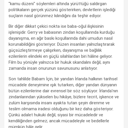
"kamu düzeni" söylemleri altında yürüttüğü saldırgan
politikaların gerçek yüzünü gösterirken; devletlerin işlediği
suçların nasıl görünmez kılındığını da teşhir ediyor.
Bir diğer dikkat çekici nokta ise baba-oğul ilişkisinin
işlenişidir. Gerry ve babasının zindan koşullarında kurduğu
dayanışma, en ağır baskı koşullarında dahi umudun nasıl
korunabildiğini gösteriyor. Düzen insanları yalnızlaştırarak
güçsüzleştirmeye çalışırken, dayanışma ve bağlılık
ezilenlerin elindeki en güçlü silahlardan biri hâline geliyor.
Film bu yönüyle yalnızca bir hukuk skandalını değil, aynı
zamanda insan onurunun savunusunu anlatıyor.
Son tahlilde Babam İçin, bir yandan İrlanda halkının tarihsel
mücadele deneyimine ışık tutarken, diğer yandan dünyanın
bütün ezilenlerine dair evrensel bir söz söylüyor. İrlanda'nın
zindanlarından yükselen bu hikâye, bizlere tecrit, işkence ve
zulüm karşısında insanı ayakta tutan şeyin direnme ve
teslim olmama iradesi olduğunu bir kez daha gösteriyor.
Çünkü adalet hukuki değil, siyasi bir mücadeledir ve
kendiliğinden gelmez; ancak mücadeleyle ve bedellerle
mümkün hâle gelir.