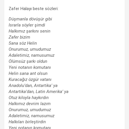
Zafer Halayı beste sözleri:
Düşmanla dövüşür gibi
Israrla söyler şimdi
Halkımız şarkını senin
Zafer bizim
Sana söz Helin
Onurumuz, umudumuz
Adaletimiz, namusumuz
Ölümsüz şarkı oldun
Yeni notanın komutanı
Helin sana ant olsun
Kuracağız özgür vatanı
Anadolu’dan, Antartika’ ya
Antartika’dan, Latin Amerika’ ya
Otuz kiloyla haykırdın
Halkımız devrim lazım
Onurumuz, umudumuz
Adaletimiz, namusumuz
Halkıları birleştirdin
Yeni notanın komutanı