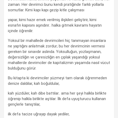
zaman. Her devrimci bunu kendi pratiğinde farklı yollarla
somutlar. Kimi kapı kapı gezip kitle çalışması
yapar, kimi hazır emek verilmiş ilişkileri geliştirir, kimi
esnafın kapısını aşındırır.. halka gitmek kavramı hayatın
içinde öğrenilir.
Yoksul bir mahallede devrimcileri hiç tanımayan insanlara
ne yaptığını anlatmak zordur; bu her devrimcinin vermesi
gereken bir sınavdır aslında. Yoksulluğun, yozlaşmanın,
değersizliğin ve çaresizliğin en çıplak yaşandığı yoksul
mahallerde devrimciler de kapitalizmin yaşamda nasıl vücut
bulduğunu görür.
Bu kitapta ki devrimciler yüzmeyi tam olarak öğrenmeden
denize daldılar, kah boğuldular,
kah yüzdüler, kah dibe battılar.. ama her şeyi halkla birlikte
öğrenip halkla birlikte aştılar. İlk defa uyuşturucu kullanan
gençlerle tanıştılar,
ilk defa tacize uğrayıp dayak yediler,