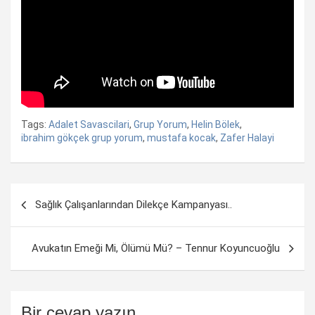
Tags:
Adalet Savascilari
,
Grup Yorum
,
Helin Bölek
,
ibrahim gökçek grup yorum
,
mustafa kocak
,
Zafer Halayi
Yazı
Sağlık Çalışanlarından Dilekçe Kampanyası..
dolaşımı
Avukatın Emeği Mi, Ölümü Mü? – Tennur Koyuncuoğlu
Bir cevap yazın