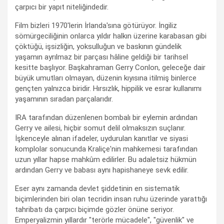
çarpıcı bir yapıt niteliğindedir.
Film bizleri 1970'lerin İrlanda'sına götürüyor. İngiliz
sömürgeciliğinin onlarca yıldır halkın üzerine karabasan gibi
çöktüğü, işsizliğin, yoksulluğun ve baskının gündelik
yaşamın ayrılmaz bir parçası hâline geldiği bir tarihsel
kesitte başlıyor. Başkahraman Gerry Conlon, geleceğe dair
büyük umutları olmayan, düzenin kıyısına itilmiş binlerce
gençten yalnızca biridir. Hırsızlık, hippilik ve esrar kullanımı
yaşamının sıradan parçalarıdır.
IRA tarafından düzenlenen bombalı bir eylemin ardından
Gerry ve ailesi, hiçbir somut delil olmaksızın suçlanır.
İşkenceyle alınan ifadeler, uydurulan kanıtlar ve siyasi
komplolar sonucunda Kraliçe'nin mahkemesi tarafından
uzun yıllar hapse mahkûm edilirler. Bu adaletsiz hükmün
ardından Gerry ve babası aynı hapishaneye sevk edilir.
Eser aynı zamanda devlet şiddetinin en sistematik
biçimlerinden biri olan tecridin insan ruhu üzerinde yarattığı
tahribatı da çarpıcı biçimde gözler önüne seriyor.
Emperyalizmin yıllardır "terörle mücadele", "güvenlik" ve