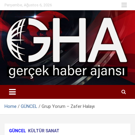
Skip
Perşembe, Ağustos 6, 2026
to
content
Home
GÜNCEL
Grup Yorum – Zafer Halayı
GÜNCEL
KÜLTÜR SANAT