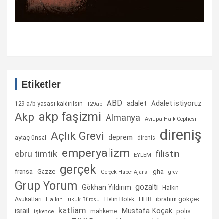
Etiketler
ABD
Adalet istiyoruz
adalet
129 a/b yasası kaldırılsın
129ab
akp faşizmi
Akp
Almanya
Avrupa Halk Cephesi
direniş
Açlık Grevi
deprem
aytaç ünsal
direnis
emperyalizm
ebru timtik
filistin
EYLEM
gerçek
fransa
gha
Gazze
Gerçek Haber Ajansı
grev
Grup Yorum
gözaltı
Gökhan Yıldırım
Halkın
Helin Bölek
HHB
ibrahim gökçek
Avukatları
Halkın Hukuk Bürosu
katliam
israil
Mustafa Koçak
mahkeme
polis
işkence