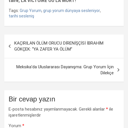
taire, LA VICTOİRE OU LA MORT!
Tags:
Grup Yorum
,
grup yorum dünyaya sesleniyor
,
tarihi sesleniş
Yazı
KAÇIRILAN ÖLÜM ORUCU DİRENİŞÇİSİ İBRAHİM
dolaşımı
GÖKÇEK: “YA ZAFER YA ÖLÜM”
Meksika’da Uluslararası Dayanışma: Grup Yorum İçin
Dilekçe
Bir cevap yazın
E-posta hesabınız yayımlanmayacak.
Gerekli alanlar
*
ile
işaretlenmişlerdir
Yorum
*