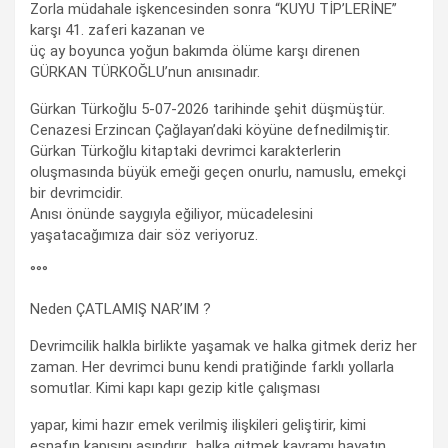
Zorla müdahale işkencesinden sonra “KUYU TİP’LERİNE”
karşı 41. zaferi kazanan ve
üç ay boyunca yoğun bakımda ölüme karşı direnen
GÜRKAN TÜRKOĞLU’nun anısınadır.
Gürkan Türkoğlu 5-07-2026 tarihinde şehit düşmüştür.
Cenazesi Erzincan Çağlayan’daki köyüne defnedilmiştir.
Gürkan Türkoğlu kitaptaki devrimci karakterlerin
oluşmasında büyük emeği geçen onurlu, namuslu, emekçi
bir devrimcidir.
Anısı önünde saygıyla eğiliyor, mücadelesini
yaşatacağımıza dair söz veriyoruz.
°°°
Neden ÇATLAMIŞ NAR’IM ?
Devrimcilik halkla birlikte yaşamak ve halka gitmek deriz her
zaman. Her devrimci bunu kendi pratiğinde farklı yollarla
somutlar. Kimi kapı kapı gezip kitle çalışması
yapar, kimi hazır emek verilmiş ilişkileri geliştirir, kimi
esnafın kapısını aşındırır.. halka gitmek kavramı hayatın