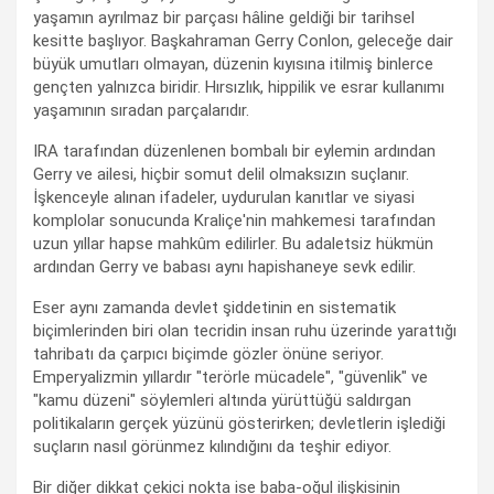
yaşamın ayrılmaz bir parçası hâline geldiği bir tarihsel
kesitte başlıyor. Başkahraman Gerry Conlon, geleceğe dair
büyük umutları olmayan, düzenin kıyısına itilmiş binlerce
gençten yalnızca biridir. Hırsızlık, hippilik ve esrar kullanımı
yaşamının sıradan parçalarıdır.
IRA tarafından düzenlenen bombalı bir eylemin ardından
Gerry ve ailesi, hiçbir somut delil olmaksızın suçlanır.
İşkenceyle alınan ifadeler, uydurulan kanıtlar ve siyasi
komplolar sonucunda Kraliçe'nin mahkemesi tarafından
uzun yıllar hapse mahkûm edilirler. Bu adaletsiz hükmün
ardından Gerry ve babası aynı hapishaneye sevk edilir.
Eser aynı zamanda devlet şiddetinin en sistematik
biçimlerinden biri olan tecridin insan ruhu üzerinde yarattığı
tahribatı da çarpıcı biçimde gözler önüne seriyor.
Emperyalizmin yıllardır "terörle mücadele", "güvenlik" ve
"kamu düzeni" söylemleri altında yürüttüğü saldırgan
politikaların gerçek yüzünü gösterirken; devletlerin işlediği
suçların nasıl görünmez kılındığını da teşhir ediyor.
Bir diğer dikkat çekici nokta ise baba-oğul ilişkisinin