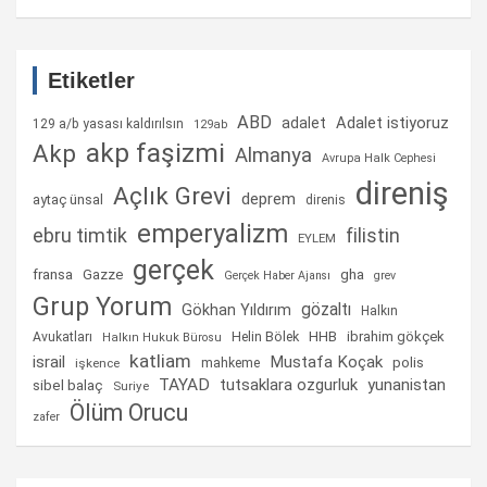
Etiketler
ABD
Adalet istiyoruz
adalet
129 a/b yasası kaldırılsın
129ab
akp faşizmi
Akp
Almanya
Avrupa Halk Cephesi
direniş
Açlık Grevi
deprem
aytaç ünsal
direnis
emperyalizm
ebru timtik
filistin
EYLEM
gerçek
fransa
gha
Gazze
Gerçek Haber Ajansı
grev
Grup Yorum
gözaltı
Gökhan Yıldırım
Halkın
Helin Bölek
HHB
ibrahim gökçek
Avukatları
Halkın Hukuk Bürosu
katliam
israil
Mustafa Koçak
mahkeme
polis
işkence
TAYAD
tutsaklara ozgurluk
yunanistan
sibel balaç
Suriye
Ölüm Orucu
zafer