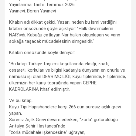
Yayınlanma Tarihi: Temmuz 2026
Yayınevi: Boran Yayınevi
Kitabın adı dikkat çekici. Yazarı, neden bu ismi verdiğini
kitabın önsözünde şöyle açıklıyor: "Halk devrimcilerin
NAR’ıydı. Kabuğu çatlayan Nar halkın olgunlaşan ve yarın
sokağa taşacak mücadelesinin simgesidir."
Kitabın önsözünde söyle deniyor:
"Bu kitap Türkiye faşizmi koşullarında eksiği, zaafı,
cesareti, korkuları ve bilgisi kadarıyla dünyanın en onurlu ve
namuslu işi olan DEVRİMCİLİĞİ; kuyu tiplerinde, F tiplerinde,
ülkemizin her karış toprağında yapan CEPHE
KADROLARINA ithaf edilmiştir.
Ve bu kitap;
Kuyu Tipi Hapishanelere karşı 266 gün süresiz açlık grevi
yapan,
Süresiz Açlık Grevi devam ederken, “zorla” götürüldüğü
Antalya Şehir Hastanesi’nde
“zorla müdahale işkencesine” uğrayan,