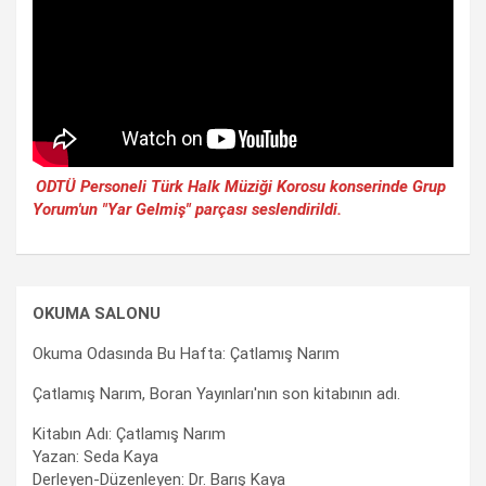
ODTÜ Personeli Türk Halk Müziği Korosu konserinde Grup
Yorum'un "Yar Gelmiş" parçası seslendirildi.
OKUMA SALONU
Okuma Odasında Bu Hafta: Çatlamış Narım
Çatlamış Narım, Boran Yayınları'nın son kitabının adı.
Kitabın Adı: Çatlamış Narım
Yazan: Seda Kaya
Derleyen-Düzenleyen: Dr. Barış Kaya