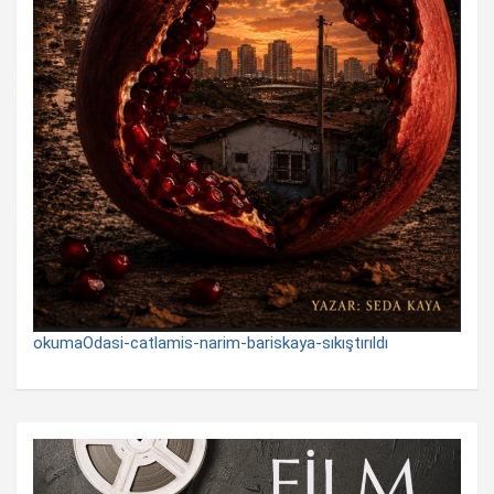
okumaOdasi-catlamis-narim-bariskaya-sıkıştırıldı