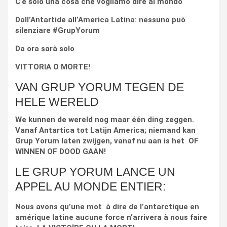
C’è solo una cosa che vogliamo dire al mondo
Dall’Antartide all’America Latina: nessuno può
silenziare #GrupYorum
Da ora sarà solo
VITTORIA O MORTE!
VAN GRUP YORUM TEGEN DE
HELE WERELD
We kunnen de wereld nog maar één ding zeggen.
Vanaf Antartica tot Latijn America; niemand kan
Grup Yorum laten zwijgen, vanaf nu aan is het OF
WINNEN OF DOOD GAAN!
LE GRUP YORUM LANCE UN
APPEL AU MONDE ENTIER:
Nous avons qu’une mot à dire de l’antarctique en
amérique latine aucune force n’arrivera à nous faire