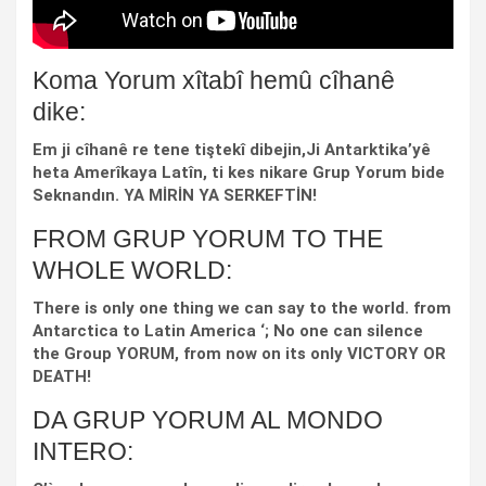
Koma Yorum xîtabî hemû cîhanê
dike:
Em ji cîhanê re tene tiştekî dibejin,Ji Antarktika’yê
heta Amerîkaya Latîn, ti kes nikare Grup Yorum bide
Seknandın. YA MİRİN YA SERKEFTİN!
FROM GRUP YORUM TO THE
WHOLE WORLD:
There is only one thing we can say to the world. from
Antarctica to Latin America ‘; No one can silence
the Group YORUM, from now on its only VICTORY OR
DEATH!
DA GRUP YORUM AL MONDO
INTERO: