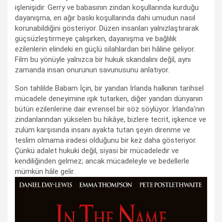
işlenişidir. Gerry ve babasının zindan koşullarında kurduğu
dayanışma, en ağır baskı koşullarında dahi umudun nasıl
korunabildiğini gösteriyor. Düzen insanları yalnızlaştırarak
güçsüzleştirmeye çalışırken, dayanışma ve bağlılık
ezilenlerin elindeki en güçlü silahlardan biri hâline geliyor.
Film bu yönüyle yalnızca bir hukuk skandalını değil, aynı
zamanda insan onurunun savunusunu anlatıyor.
Son tahlilde Babam İçin, bir yandan İrlanda halkının tarihsel
mücadele deneyimine ışık tutarken, diğer yandan dünyanın
bütün ezilenlerine dair evrensel bir söz söylüyor. İrlanda'nın
zindanlarından yükselen bu hikâye, bizlere tecrit, işkence ve
zulüm karşısında insanı ayakta tutan şeyin direnme ve
teslim olmama iradesi olduğunu bir kez daha gösteriyor.
Çünkü adalet hukuki değil, siyasi bir mücadeledir ve
kendiliğinden gelmez; ancak mücadeleyle ve bedellerle
mümkün hâle gelir.