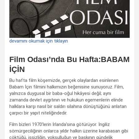
devamını okumak için tıklayın
Film Odası’nda Bu Hafta:BABAM
İÇİN
Bu hafta film köşemizde, gerçek olaylardan esinlenen
Babam İçin filmini halkımızın beğenisine sunuyoruz. Film,
yalnızca duygusal bir baba-oğul hikâyesi değil; aynı
zamanda devlet aygıtının ve hukukun egemenlerin elinde
halklara karşı nasıl bir saldırı silahına dönüştüğünü anlatan
çarpıcı bir yapıt niteliğindedir.
Film bizleri 1970'lerin İrlanda'sına götürüyor. İngiliz
sömürgeciliğinin onlarca yıldır halkın üzerine karabasan gibi
çöktüğü, işsizliğin, yoksulluğun ve baskının gündelik