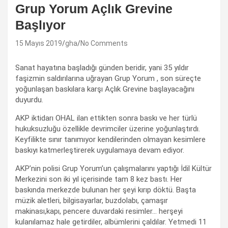
Grup Yorum Açlık Grevine
Başlıyor
15 Mayıs 2019
gha
No Comments
Sanat hayatına başladığı günden beridir, yani 35 yıldır
faşizmin saldırılarına uğrayan Grup Yorum , son süreçte
yoğunlaşan baskılara karşı Açlık Grevine başlayacağını
duyurdu.
AKP iktidarı OHAL ilan ettikten sonra baskı ve her türlü
hukuksuzluğu özellikle devrimciler üzerine yoğunlaştırdı.
Keyfilikte sınır tanımıyor kendilerinden olmayan kesimlere
baskıyı katmerleştirerek uygulamaya devam ediyor.
AKP’nin polisi Grup Yorum’un çalışmalarını yaptığı İdil Kültür
Merkezini son iki yıl içerisinde tam 8 kez bastı. Her
baskında merkezde bulunan her şeyi kırıp döktü. Başta
müzik aletleri, bilgisayarlar, buzdolabı, çamaşır
makinası,kapı, pencere duvardaki resimler… herşeyi
kulanılamaz hale getirdiler, albümlerini çaldılar. Yetmedi 11