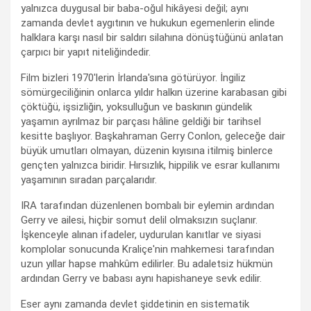
yalnızca duygusal bir baba-oğul hikâyesi değil; aynı
zamanda devlet aygıtının ve hukukun egemenlerin elinde
halklara karşı nasıl bir saldırı silahına dönüştüğünü anlatan
çarpıcı bir yapıt niteliğindedir.
Film bizleri 1970'lerin İrlanda'sına götürüyor. İngiliz
sömürgeciliğinin onlarca yıldır halkın üzerine karabasan gibi
çöktüğü, işsizliğin, yoksulluğun ve baskının gündelik
yaşamın ayrılmaz bir parçası hâline geldiği bir tarihsel
kesitte başlıyor. Başkahraman Gerry Conlon, geleceğe dair
büyük umutları olmayan, düzenin kıyısına itilmiş binlerce
gençten yalnızca biridir. Hırsızlık, hippilik ve esrar kullanımı
yaşamının sıradan parçalarıdır.
IRA tarafından düzenlenen bombalı bir eylemin ardından
Gerry ve ailesi, hiçbir somut delil olmaksızın suçlanır.
İşkenceyle alınan ifadeler, uydurulan kanıtlar ve siyasi
komplolar sonucunda Kraliçe'nin mahkemesi tarafından
uzun yıllar hapse mahkûm edilirler. Bu adaletsiz hükmün
ardından Gerry ve babası aynı hapishaneye sevk edilir.
Eser aynı zamanda devlet şiddetinin en sistematik