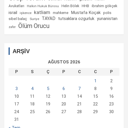
Helin Bölek
HHB
ibrahim gökçek
Avukatları
Halkın Hukuk Bürosu
katliam
israil
Mustafa Koçak
mahkeme
polis
işkence
TAYAD
tutsaklara ozgurluk
yunanistan
sibel balaç
Suriye
Ölüm Orucu
zafer
ARŞİV
AĞUSTOS 2026
P
S
Ç
P
C
C
P
1
2
3
4
5
6
7
8
9
10
11
12
13
14
15
16
17
18
19
20
21
22
23
24
25
26
27
28
29
30
31
« Tem