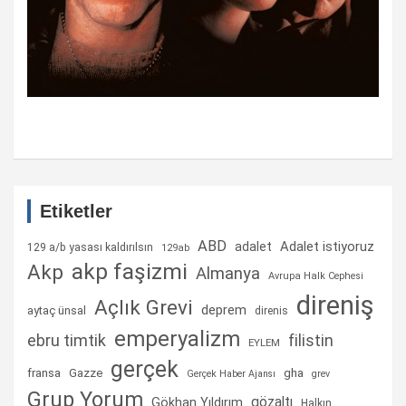
Etiketler
ABD
Adalet istiyoruz
adalet
129 a/b yasası kaldırılsın
129ab
akp faşizmi
Akp
Almanya
Avrupa Halk Cephesi
direniş
Açlık Grevi
deprem
aytaç ünsal
direnis
emperyalizm
ebru timtik
filistin
EYLEM
gerçek
fransa
gha
Gazze
Gerçek Haber Ajansı
grev
Grup Yorum
gözaltı
Gökhan Yıldırım
Halkın