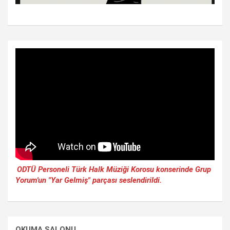
ODTÜ Personeli Türk Halk Müziği Korosu konserinde Grup
Yorum'un "Yar Gelmiş" parçası seslendirildi.
OKUMA SALONU