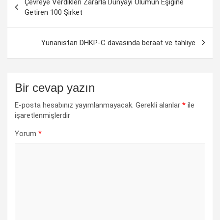
Çevreye Verdikleri Zararla Dünyayı Ölümün Eşiğine
dolaşımı
Getiren 100 Şirket
Yunanistan DHKP-C davasında beraat ve tahliye
Bir cevap yazın
E-posta hesabınız yayımlanmayacak.
Gerekli alanlar
*
ile
işaretlenmişlerdir
Yorum
*