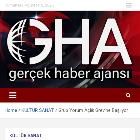
Skip
Cumartesi, Ağustos 8, 2026
to
content
Home
KÜLTÜR SANAT
Grup Yorum Açlık Grevine Başlıyor
KÜLTÜR SANAT