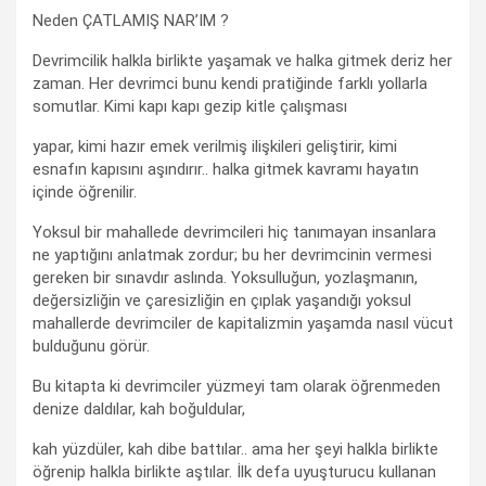
Neden ÇATLAMIŞ NAR’IM ?
Devrimcilik halkla birlikte yaşamak ve halka gitmek deriz her
zaman. Her devrimci bunu kendi pratiğinde farklı yollarla
somutlar. Kimi kapı kapı gezip kitle çalışması
yapar, kimi hazır emek verilmiş ilişkileri geliştirir, kimi
esnafın kapısını aşındırır.. halka gitmek kavramı hayatın
içinde öğrenilir.
Yoksul bir mahallede devrimcileri hiç tanımayan insanlara
ne yaptığını anlatmak zordur; bu her devrimcinin vermesi
gereken bir sınavdır aslında. Yoksulluğun, yozlaşmanın,
değersizliğin ve çaresizliğin en çıplak yaşandığı yoksul
mahallerde devrimciler de kapitalizmin yaşamda nasıl vücut
bulduğunu görür.
Bu kitapta ki devrimciler yüzmeyi tam olarak öğrenmeden
denize daldılar, kah boğuldular,
kah yüzdüler, kah dibe battılar.. ama her şeyi halkla birlikte
öğrenip halkla birlikte aştılar. İlk defa uyuşturucu kullanan