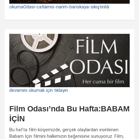
okumaOdasi-catlamis-narim-bariskaya-sıkıştırıldı
devamını okumak için tıklayın
Film Odası’nda Bu Hafta:BABAM
İÇİN
Bu hafta film köşemizde, gerçek olaylardan esinlenen
Babam İçin filmini halkımızın beğenisine sunuyoruz. Film,