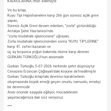
KADROLARINA ithaf edilmiştir.
Ve bu kitap;
Kuyu Tipi Hapishanelere karşı 266 gün süresiz açlık grevi
yapan,
Süresiz Açlık Grevi devam ederken, “zorla” götürüldüğü
Antalya Şehir Hastanesi’nde
“zorla müdahale işkencesine” uğrayan,
Zorla müdahale işkencesinden sonra “KUYU TİP’LERİNE”
karşı 41. zaferi kazanan ve
üç ay boyunca yoğun bakımda ölüme karşı direnen
GÜRKAN TÜRKOĞLU’nun anısınadır.
Gürkan Türkoğlu 5-07-2026 tarihinde şehit düşmüştür.
Cenazesi Erzincan Çağlayan’daki köyüne defnedilmiştir.
Gürkan Türkoğlu kitaptaki devrimci karakterlerin
oluşmasında büyük emeği geçen onurlu, namuslu, emekçi
bir devrimcidir.
Anısı önünde saygıyla eğiliyor, mücadelesini
yaşatacağımıza dair söz veriyoruz.
°°°