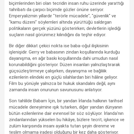
biçimlerinden biri olan tecridin insan ruhu üzerinde yarattığı
tahribatı da çarpıcı biçimde gözler önüne seriyor.
Emperyalizmin yıllardır "terörle mücadele", "güvenlik" ve
"kamu düzeni" söylemleri altında yürüttüğü saldırgan
politikaların gerçek yüzünü gösterirken; devletlerin işlediği
suçların nasıl görünmez kılındığını da teşhir ediyor.
Bir diğer dikkat çekici nokta ise baba-oğul ilişkisinin
işlenişidir. Gerry ve babasının zindan koşullarında kurduğu
dayanışma, en ağır baskı koşullarında dahi umudun nasıl
korunabildiğini gösteriyor. Düzen insanları yalnızlaştırarak
güçsüzleştirmeye çalışırken, dayanışma ve bağlılık
ezilenlerin elindeki en güçlü silahlardan biri hâline geliyor.
Film bu yönüyle yalnızca bir hukuk skandalını değil, aynı
zamanda insan onurunun savunusunu anlatıyor.
Son tahlilde Babam İçin, bir yandan İrlanda halkının tarihsel
mücadele deneyimine ışık tutarken, diğer yandan dünyanın
bütün ezilenlerine dair evrensel bir söz söylüyor. İrlanda'nın
zindanlarından yükselen bu hikâye, bizlere tecrit, işkence ve
zulüm karşısında insanı ayakta tutan şeyin direnme ve
teslim olmama iradesi olduğunu bir kez daha gösteriyor.