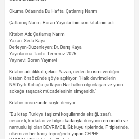
Okuma Odasında Bu Hafta: Çatlamış Narım
Çatlamış Narım, Boran Yayınları'nın son kitabının adı.
Kitabın Adı: Çatlamış Narım
Yazan: Seda Kaya
Derleyen-Düzenleyen: Dr. Barış Kaya
Yayınlanma Tarihi: Temmuz 2026
Yayınevi: Boran Yayınevi
Kitabın adı dikkat çekici. Yazarı, neden bu ismi verdiğini
kitabın önsözünde şöyle açıklıyor: "Halk devrimcilerin
NAR’ıydı. Kabuğu çatlayan Nar halkın olgunlaşan ve yarın
sokağa taşacak mücadelesinin simgesidir."
Kitabın önsözünde söyle deniyor:
"Bu kitap Türkiye faşizmi koşullarında eksiği, zaafı,
cesareti, korkuları ve bilgisi kadarıyla dünyanın en onurlu ve
namuslu işi olan DEVRİMCİLİĞİ; kuyu tiplerinde, F tiplerinde,
ülkemizin her karış toprağında yapan CEPHE