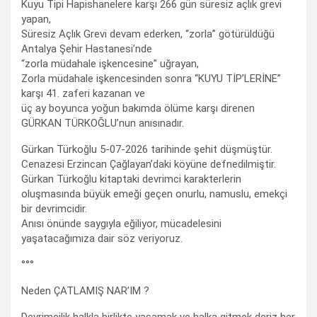
Kuyu Tipi Hapishanelere karşı 266 gün süresiz açlık grevi
yapan,
Süresiz Açlık Grevi devam ederken, “zorla” götürüldüğü
Antalya Şehir Hastanesi’nde
“zorla müdahale işkencesine” uğrayan,
Zorla müdahale işkencesinden sonra “KUYU TİP’LERİNE”
karşı 41. zaferi kazanan ve
üç ay boyunca yoğun bakımda ölüme karşı direnen
GÜRKAN TÜRKOĞLU’nun anısınadır.
Gürkan Türkoğlu 5-07-2026 tarihinde şehit düşmüştür.
Cenazesi Erzincan Çağlayan’daki köyüne defnedilmiştir.
Gürkan Türkoğlu kitaptaki devrimci karakterlerin
oluşmasında büyük emeği geçen onurlu, namuslu, emekçi
bir devrimcidir.
Anısı önünde saygıyla eğiliyor, mücadelesini
yaşatacağımıza dair söz veriyoruz.
°°°
Neden ÇATLAMIŞ NAR’IM ?
Devrimcilik halkla birlikte yaşamak ve halka gitmek deriz her