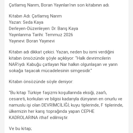
Çatlamış Narım, Boran Yayınları'nın son kitabının adı.
Kitabın Adı: Çatlamış Narım
Yazan: Seda Kaya
Derleyen-Düzenleyen: Dr. Barış Kaya
Yayınlanma Tarihi: Temmuz 2026
Yayınevi: Boran Yayınevi
Kitabın adı dikkat çekici. Yazarı, neden bu ismi verdiğini
kitabın önsözünde şöyle açıklıyor: "Halk devrimcilerin
NAR’ıydı. Kabuğu çatlayan Nar halkın olgunlaşan ve yarın
sokağa taşacak mücadelesinin simgesidir."
Kitabın önsözünde söyle deniyor:
"Bu kitap Türkiye faşizmi koşullarında eksiği, zaafı,
cesareti, korkuları ve bilgisi kadarıyla dünyanın en onurlu ve
namuslu işi olan DEVRİMCİLİĞİ; kuyu tiplerinde, F tiplerinde,
ülkemizin her karış toprağında yapan CEPHE
KADROLARINA ithaf edilmiştir.
Ve bu kitap;