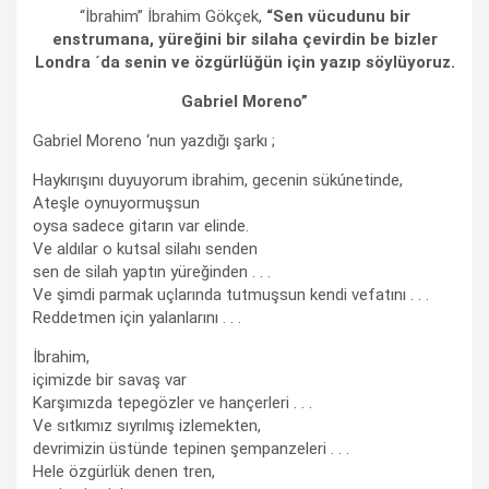
“İbrahim” İbrahim Gökçek,
“Sen vücudunu bir
enstrumana, yüreğini bir silaha çevirdin be bizler
Londra ´da senin ve özgürlüğün için yazıp söylüyoruz.
Gabriel Moreno”
Gabriel Moreno ‘nun yazdığı şarkı ;
Haykırışını duyuyorum ibrahim, gecenin sükúnetinde,
Ateşle oynuyormuşsun
oysa sadece gitarın var elinde.
Ve aldılar o kutsal silahı senden
sen de silah yaptın yüreğinden . . .
Ve şimdi parmak uçlarında tutmuşsun kendi vefatını . . .
Reddetmen için yalanlarını . . .
İbrahim,
içimizde bir savaş var
Karşımızda tepegözler ve hançerleri . . .
Ve sıtkımız sıyrılmış izlemekten,
devrimizin üstünde tepinen şempanzeleri . . .
Hele özgürlük denen tren,