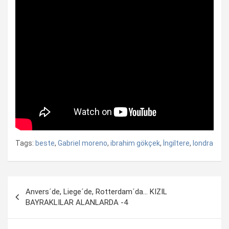
Tags:
beste
,
Gabriel moreno
,
ibrahim gökçek
,
İngiltere
,
londra
Yazı
Anvers´de, Liege´de, Rotterdam´da… KIZIL
dolaşımı
BAYRAKLILAR ALANLARDA -4