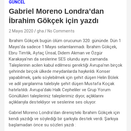
GÜNCEL
Gabriel Moreno Londra’dan
İbrahim Gökçek için yazdı
2 Mayıs 2020
gha
No Comments
İbrahim Gökçek bugün ölüm orucunun 320. gününde. Dün 1
Mayıs’da sadece 1 Mayıs selamlanmadı. İbrahim Gökçek,
Ebru Timtik, Aytaç Ünsal, Didem Akman ve Özgür
Karakaya’nın da seslerine SES olundu aynı zamanda.
Taleplerinin acilen kabul edilmesi gerektiği Avrupa’nın birçok
şehrinde birçok ülkede meydanlarda haykırıldı. Konser
yapabilmek, şarkı söylebilmek için şehit düşen Helin Bölek
ve adil yargılanma talebiyle şehit düşen Mustafa Koçak
hatırlatıldı. Avrupa’daki Halk Cepheliler ve Grup Yorum
Gönüllüleri talepleriniz taleplerimiz diyor, açlıklarını
açlıklarıyla destekliyor ve seslerine ses oluyor.
Gabriel Moreno Londra’dan direnişteki İbrahim Gökçek için
kendi yazdığı ve söylediği bir şarkıyla destek verdi. Şarkıya
başlamadan önce su sözleri yazdı :