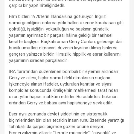
çarpıcı bir yapıt niteliğindedir.
Film bizleri 1970'lerin İrlanda'sına götürüyor. İngiliz
sömürgeciliğinin onlarca yıldır halkın üzerine karabasan gibi
çöktüğü, işsizliğin, yoksulluğun ve baskının gündelik
yaşamın ayrılmaz bir parçası hâline geldiği bir tarihsel
kesitte başlıyor. Başkahraman Gerry Conlon, geleceğe dair
büyük umutları olmayan, düzenin kıyısına itilmiş binlerce
gençten yalnızca biridir. Hırsızlık, hippilik ve esrar kullanımı
yaşamının sıradan parçalarıdır.
IRA tarafından düzenlenen bombalı bir eylemin ardından
Gerry ve ailesi, hiçbir somut delil olmaksızın suçlanır.
İşkenceyle alınan ifadeler, uydurulan kanıtlar ve siyasi
komplolar sonucunda Kraliçe'nin mahkemesi tarafından
uzun yıllar hapse mahkûm edilirler. Bu adaletsiz hükmün
ardından Gerry ve babası aynı hapishaneye sevk edilir.
Eser aynı zamanda devlet şiddetinin en sistematik
biçimlerinden biri olan tecridin insan ruhu üzerinde yarattığı
tahribatı da çarpıcı biçimde gözler önüne seriyor.
Emperyalizmin yıllardır "terörle mücadele", "güvenlik" ve