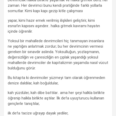
zaman. Her devrimci bunu kendi pratiğinde farklı yollarla
somutlar. Kimi kapı kapı gezip kitle çalışması
yapar, kimi hazır emek verilmiş ilişkileri geliştirir, kimi
esnafın kapısını aşındırır.. halka gitmek kavramı hayatın
içinde öğrenilir.
Yoksul bir mahallede devrimcileri hiç tanımayan insanlara
ne yaptığını anlatmak zordur; bu her devrimcinin vermesi
gereken bir sınavdır aslında. Yoksulluğun, yozlaşmanın,
değersizliğin ve çaresizliğin en çıplak yaşandığı yoksul
mahallerde devrimciler de kapitalizmin yaşamda nasıl vücut
bulduğunu görür.
Bu kitapta ki devrimciler yüzmeyi tam olarak öğrenmeden
denize daldılar, kah boğuldular,
kah yüzdüler, kah dibe battılar.. ama her şeyi halkla birlikte
öğrenip halkla birlikte aştılar. İlk defa uyuşturucu kullanan
gençlerle tanıştılar,
ilk defa tacize uğrayıp dayak yediler,