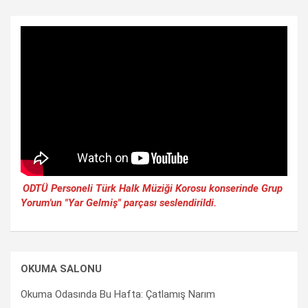
ODTÜ Personeli Türk Halk Müziği Korosu konserinde Grup
Yorum'un "Yar Gelmiş" parçası seslendirildi.
OKUMA SALONU
Okuma Odasında Bu Hafta: Çatlamış Narım