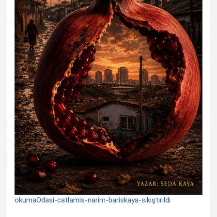
okumaOdasi-catlamis-narim-bariskaya-sıkıştırıldı