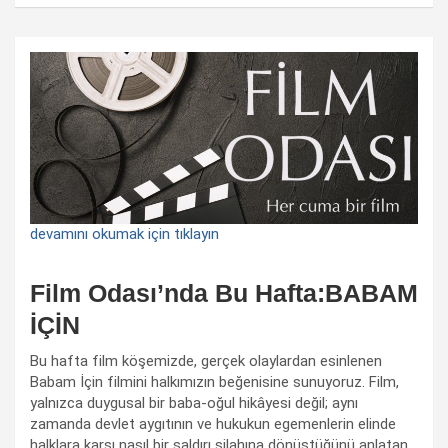
devamını okumak için tıklayın
Film Odası’nda Bu Hafta:BABAM
İÇİN
Bu hafta film köşemizde, gerçek olaylardan esinlenen
Babam İçin filmini halkımızın beğenisine sunuyoruz. Film,
yalnızca duygusal bir baba-oğul hikâyesi değil; aynı
zamanda devlet aygıtının ve hukukun egemenlerin elinde
halklara karşı nasıl bir saldırı silahına dönüştüğünü anlatan