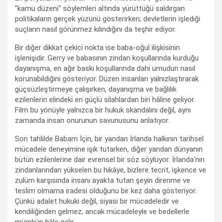
"kamu düzeni" söylemleri altında yürüttüğü saldırgan
politikaların gerçek yüzünü gösterirken; devletlerin işlediği
suçların nasıl görünmez kılındığını da teşhir ediyor.
Bir diğer dikkat çekici nokta ise baba-oğul ilişkisinin
işlenişidir. Gerry ve babasının zindan koşullarında kurduğu
dayanışma, en ağır baskı koşullarında dahi umudun nasıl
korunabildiğini gösteriyor. Düzen insanları yalnızlaştırarak
güçsüzleştirmeye çalışırken, dayanışma ve bağlılık
ezilenlerin elindeki en güçlü silahlardan biri hâline geliyor.
Film bu yönüyle yalnızca bir hukuk skandalını değil, aynı
zamanda insan onurunun savunusunu anlatıyor.
Son tahlilde Babam İçin, bir yandan İrlanda halkının tarihsel
mücadele deneyimine ışık tutarken, diğer yandan dünyanın
bütün ezilenlerine dair evrensel bir söz söylüyor. İrlanda'nın
zindanlarından yükselen bu hikâye, bizlere tecrit, işkence ve
zulüm karşısında insanı ayakta tutan şeyin direnme ve
teslim olmama iradesi olduğunu bir kez daha gösteriyor.
Çünkü adalet hukuki değil, siyasi bir mücadeledir ve
kendiliğinden gelmez; ancak mücadeleyle ve bedellerle