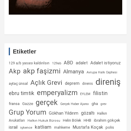
Etiketler
ABD
Adalet istiyoruz
adalet
129 a/b yasası kaldırılsın
129ab
akp faşizmi
Akp
Almanya
Avrupa Halk Cephesi
direniş
Açlık Grevi
deprem
aytaç ünsal
direnis
emperyalizm
ebru timtik
filistin
EYLEM
gerçek
fransa
gha
Gazze
Gerçek Haber Ajansı
grev
Grup Yorum
gözaltı
Gökhan Yıldırım
Halkın
Helin Bölek
HHB
ibrahim gökçek
Avukatları
Halkın Hukuk Bürosu
katliam
israil
Mustafa Koçak
mahkeme
polis
işkence