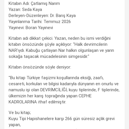
Kitabın Adı: Çatlamış Narım
Yazan: Seda Kaya
Derleyen-Düzenleyen: Dr. Barış Kaya
Yayınlanma Tarihi: Temmuz 2026
Yayınevi: Boran Yayınevi
Kitabın adı dikkat çekici. Yazarı, neden bu ismi verdiğini
kitabın önsözünde şöyle açıklıyor: "Halk devrimcilerin
NAR’ıydı. Kabuğu çatlayan Nar halkın olgunlaşan ve yarın
sokağa taşacak mücadelesinin simgesidir."
Kitabın önsözünde söyle deniyor:
"Bu kitap Türkiye faşizmi koşullarında eksiği, zaafı,
cesareti, korkuları ve bilgisi kadarıyla dünyanın en onurlu ve
namuslu işi olan DEVRİMCİLİĞİ; kuyu tiplerinde, F tiplerinde,
ülkemizin her karış toprağında yapan CEPHE
KADROLARINA ithaf edilmiştir.
Ve bu kitap;
Kuyu Tipi Hapishanelere karşı 266 gün süresiz açlık grevi
yapan,