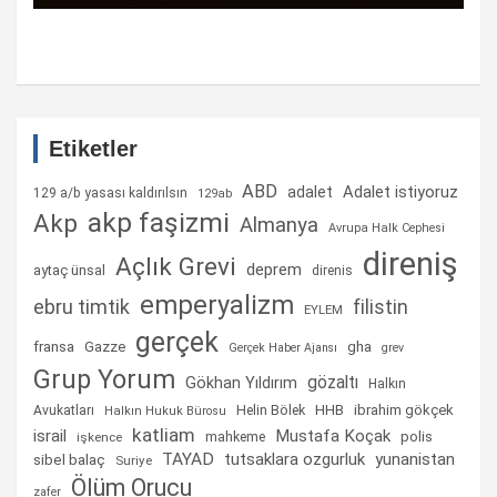
Etiketler
ABD
Adalet istiyoruz
adalet
129 a/b yasası kaldırılsın
129ab
akp faşizmi
Akp
Almanya
Avrupa Halk Cephesi
direniş
Açlık Grevi
deprem
aytaç ünsal
direnis
emperyalizm
ebru timtik
filistin
EYLEM
gerçek
fransa
gha
Gazze
Gerçek Haber Ajansı
grev
Grup Yorum
gözaltı
Gökhan Yıldırım
Halkın
Helin Bölek
HHB
ibrahim gökçek
Avukatları
Halkın Hukuk Bürosu
katliam
israil
Mustafa Koçak
mahkeme
polis
işkence
TAYAD
tutsaklara ozgurluk
yunanistan
sibel balaç
Suriye
Ölüm Orucu
zafer