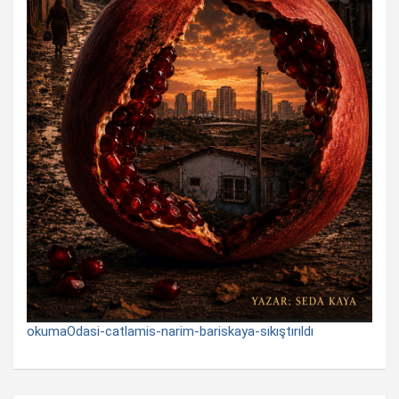
okumaOdasi-catlamis-narim-bariskaya-sıkıştırıldı