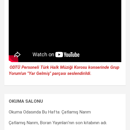
ODTÜ Personeli Türk Halk Müziği Korosu konserinde Grup
Yorum'un "Yar Gelmiş" parçası seslendirildi.
OKUMA SALONU
Okuma Odasında Bu Hafta: Çatlamış Narım
Çatlamış Narım, Boran Yayınları'nın son kitabının adı.