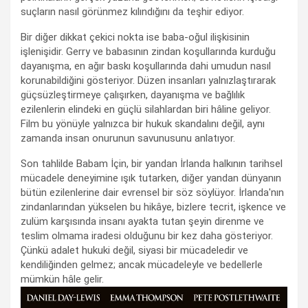
suçların nasıl görünmez kılındığını da teşhir ediyor.
Bir diğer dikkat çekici nokta ise baba-oğul ilişkisinin
işlenişidir. Gerry ve babasının zindan koşullarında kurduğu
dayanışma, en ağır baskı koşullarında dahi umudun nasıl
korunabildiğini gösteriyor. Düzen insanları yalnızlaştırarak
güçsüzleştirmeye çalışırken, dayanışma ve bağlılık
ezilenlerin elindeki en güçlü silahlardan biri hâline geliyor.
Film bu yönüyle yalnızca bir hukuk skandalını değil, aynı
zamanda insan onurunun savunusunu anlatıyor.
Son tahlilde Babam İçin, bir yandan İrlanda halkının tarihsel
mücadele deneyimine ışık tutarken, diğer yandan dünyanın
bütün ezilenlerine dair evrensel bir söz söylüyor. İrlanda'nın
zindanlarından yükselen bu hikâye, bizlere tecrit, işkence ve
zulüm karşısında insanı ayakta tutan şeyin direnme ve
teslim olmama iradesi olduğunu bir kez daha gösteriyor.
Çünkü adalet hukuki değil, siyasi bir mücadeledir ve
kendiliğinden gelmez; ancak mücadeleyle ve bedellerle
mümkün hâle gelir.