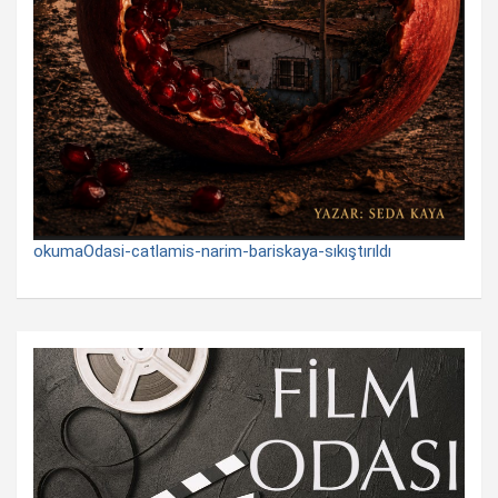
okumaOdasi-catlamis-narim-bariskaya-sıkıştırıldı