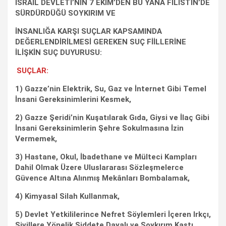
İSRAİL DEVLETİ’NİN 7 EKİM’DEN BU YANA FİLİSTİN’DE
SÜRDÜRDÜĞÜ SOYKIRIM VE
İNSANLIĞA KARŞI SUÇLAR KAPSAMINDA
DEĞERLENDİRİLMESİ GEREKEN SUÇ FİİLLERİNE
İLİŞKİN SUÇ DUYURUSU:
SUÇLAR:
1) Gazze’nin Elektrik, Su, Gaz ve İnternet Gibi Temel
İnsani Gereksinimlerini Kesmek,
2) Gazze Şeridi’nin Kuşatılarak Gıda, Giysi ve İlaç Gibi
İnsani Gereksinimlerin Şehre Sokulmasına İzin
Vermemek,
3) Hastane, Okul, İbadethane ve Mülteci Kampları
Dahil Olmak Üzere Uluslararası Sözleşmelerce
Güvence Altına Alınmış Mekânları Bombalamak,
4) Kimyasal Silah Kullanmak,
5) Devlet Yetkililerince Nefret Söylemleri İçeren Irkçı,
Sivillere Yönelik Şiddete Dayalı ve Soykırım Kastı