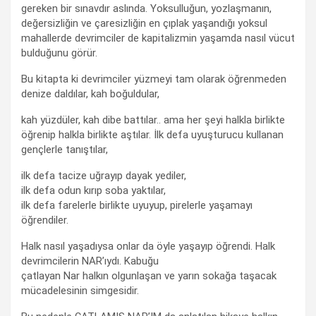
gereken bir sınavdır aslında. Yoksulluğun, yozlaşmanın,
değersizliğin ve çaresizliğin en çıplak yaşandığı yoksul
mahallerde devrimciler de kapitalizmin yaşamda nasıl vücut
bulduğunu görür.
Bu kitapta ki devrimciler yüzmeyi tam olarak öğrenmeden
denize daldılar, kah boğuldular,
kah yüzdüler, kah dibe battılar.. ama her şeyi halkla birlikte
öğrenip halkla birlikte aştılar. İlk defa uyuşturucu kullanan
gençlerle tanıştılar,
ilk defa tacize uğrayıp dayak yediler,
ilk defa odun kırıp soba yaktılar,
ilk defa farelerle birlikte uyuyup, pirelerle yaşamayı
öğrendiler.
Halk nasıl yaşadıysa onlar da öyle yaşayıp öğrendi. Halk
devrimcilerin NAR’ıydı. Kabuğu
çatlayan Nar halkın olgunlaşan ve yarın sokağa taşacak
mücadelesinin simgesidir.