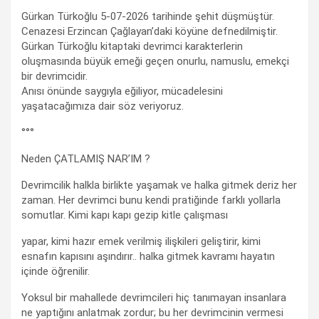
Gürkan Türkoğlu 5-07-2026 tarihinde şehit düşmüştür.
Cenazesi Erzincan Çağlayan’daki köyüne defnedilmiştir.
Gürkan Türkoğlu kitaptaki devrimci karakterlerin
oluşmasında büyük emeği geçen onurlu, namuslu, emekçi
bir devrimcidir.
Anısı önünde saygıyla eğiliyor, mücadelesini
yaşatacağımıza dair söz veriyoruz.
°°°
Neden ÇATLAMIŞ NAR’IM ?
Devrimcilik halkla birlikte yaşamak ve halka gitmek deriz her
zaman. Her devrimci bunu kendi pratiğinde farklı yollarla
somutlar. Kimi kapı kapı gezip kitle çalışması
yapar, kimi hazır emek verilmiş ilişkileri geliştirir, kimi
esnafın kapısını aşındırır.. halka gitmek kavramı hayatın
içinde öğrenilir.
Yoksul bir mahallede devrimcileri hiç tanımayan insanlara
ne yaptığını anlatmak zordur; bu her devrimcinin vermesi