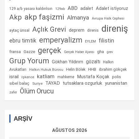
ABD
Adalet istiyoruz
adalet
129 a/b yasası kaldırılsın
129ab
akp faşizmi
Akp
Almanya
Avrupa Halk Cephesi
direniş
Açlık Grevi
deprem
aytaç ünsal
direnis
emperyalizm
ebru timtik
filistin
EYLEM
gerçek
fransa
gha
Gazze
Gerçek Haber Ajansı
grev
Grup Yorum
gözaltı
Gökhan Yıldırım
Halkın
Helin Bölek
HHB
ibrahim gökçek
Avukatları
Halkın Hukuk Bürosu
katliam
israil
Mustafa Koçak
mahkeme
polis
işkence
TAYAD
tutsaklara ozgurluk
yunanistan
sibel balaç
Suriye
Ölüm Orucu
zafer
ARŞİV
AĞUSTOS 2026