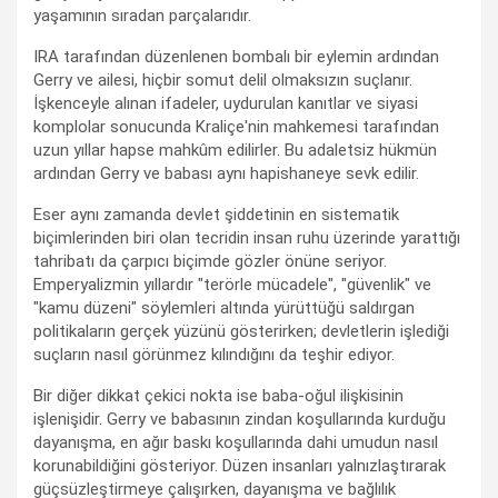
yaşamının sıradan parçalarıdır.
IRA tarafından düzenlenen bombalı bir eylemin ardından
Gerry ve ailesi, hiçbir somut delil olmaksızın suçlanır.
İşkenceyle alınan ifadeler, uydurulan kanıtlar ve siyasi
komplolar sonucunda Kraliçe'nin mahkemesi tarafından
uzun yıllar hapse mahkûm edilirler. Bu adaletsiz hükmün
ardından Gerry ve babası aynı hapishaneye sevk edilir.
Eser aynı zamanda devlet şiddetinin en sistematik
biçimlerinden biri olan tecridin insan ruhu üzerinde yarattığı
tahribatı da çarpıcı biçimde gözler önüne seriyor.
Emperyalizmin yıllardır "terörle mücadele", "güvenlik" ve
"kamu düzeni" söylemleri altında yürüttüğü saldırgan
politikaların gerçek yüzünü gösterirken; devletlerin işlediği
suçların nasıl görünmez kılındığını da teşhir ediyor.
Bir diğer dikkat çekici nokta ise baba-oğul ilişkisinin
işlenişidir. Gerry ve babasının zindan koşullarında kurduğu
dayanışma, en ağır baskı koşullarında dahi umudun nasıl
korunabildiğini gösteriyor. Düzen insanları yalnızlaştırarak
güçsüzleştirmeye çalışırken, dayanışma ve bağlılık