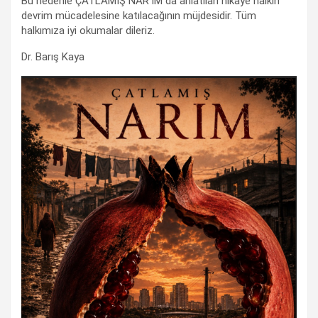
Bu nedenle ÇATLAMIŞ NAR’IM da anlatılan hikaye halkın
devrim mücadelesine katılacağının müjdesidir. Tüm
halkımıza iyi okumalar dileriz.
Dr. Barış Kaya