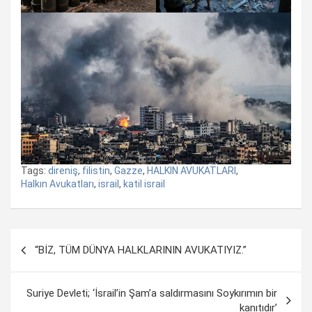
Tags:
direniş
,
filistin
,
Gazze
,
HALKIN AVUKATLARI
,
Halkın Avukatları
,
israil
,
katil israil
Yazı
“BİZ, TÜM DÜNYA HALKLARININ AVUKATIYIZ.”
dolaşımı
Suriye Devleti; ‘İsrail’in Şam’a saldırmasını Soykırımın bir
kanıtıdır’