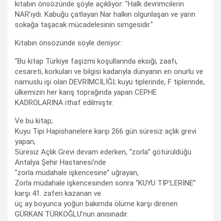
kitabın önsözünde şöyle açıklıyor: "Halk devrimcilerin
NAR’ıydı. Kabuğu çatlayan Nar halkın olgunlaşan ve yarın
sokağa taşacak mücadelesinin simgesidir."
Kitabın önsözünde söyle deniyor:
"Bu kitap Türkiye faşizmi koşullarında eksiği, zaafı,
cesareti, korkuları ve bilgisi kadarıyla dünyanın en onurlu ve
namuslu işi olan DEVRİMCİLİĞİ; kuyu tiplerinde, F tiplerinde,
ülkemizin her karış toprağında yapan CEPHE
KADROLARINA ithaf edilmiştir.
Ve bu kitap;
Kuyu Tipi Hapishanelere karşı 266 gün süresiz açlık grevi
yapan,
Süresiz Açlık Grevi devam ederken, “zorla” götürüldüğü
Antalya Şehir Hastanesi’nde
“zorla müdahale işkencesine” uğrayan,
Zorla müdahale işkencesinden sonra “KUYU TİP’LERİNE”
karşı 41. zaferi kazanan ve
üç ay boyunca yoğun bakımda ölüme karşı direnen
GÜRKAN TÜRKOĞLU’nun anısınadır.