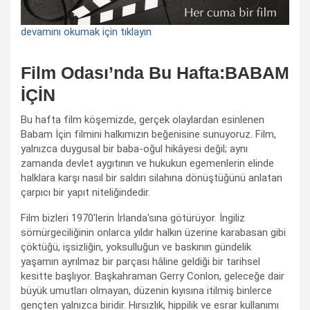
devamını okumak için tıklayın
Film Odası’nda Bu Hafta:BABAM
İÇİN
Bu hafta film köşemizde, gerçek olaylardan esinlenen
Babam İçin filmini halkımızın beğenisine sunuyoruz. Film,
yalnızca duygusal bir baba-oğul hikâyesi değil; aynı
zamanda devlet aygıtının ve hukukun egemenlerin elinde
halklara karşı nasıl bir saldırı silahına dönüştüğünü anlatan
çarpıcı bir yapıt niteliğindedir.
Film bizleri 1970'lerin İrlanda'sına götürüyor. İngiliz
sömürgeciliğinin onlarca yıldır halkın üzerine karabasan gibi
çöktüğü, işsizliğin, yoksulluğun ve baskının gündelik
yaşamın ayrılmaz bir parçası hâline geldiği bir tarihsel
kesitte başlıyor. Başkahraman Gerry Conlon, geleceğe dair
büyük umutları olmayan, düzenin kıyısına itilmiş binlerce
gençten yalnızca biridir. Hırsızlık, hippilik ve esrar kullanımı