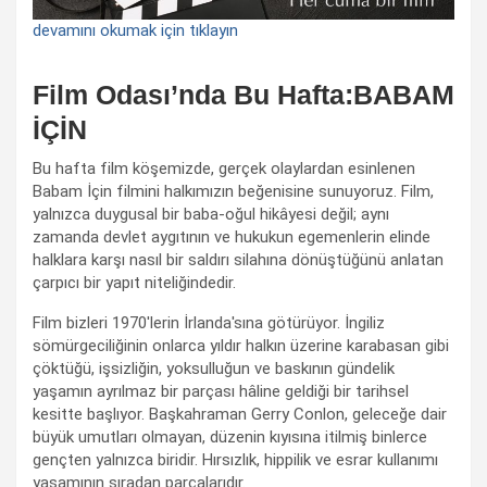
devamını okumak için tıklayın
Film Odası’nda Bu Hafta:BABAM
İÇİN
Bu hafta film köşemizde, gerçek olaylardan esinlenen
Babam İçin filmini halkımızın beğenisine sunuyoruz. Film,
yalnızca duygusal bir baba-oğul hikâyesi değil; aynı
zamanda devlet aygıtının ve hukukun egemenlerin elinde
halklara karşı nasıl bir saldırı silahına dönüştüğünü anlatan
çarpıcı bir yapıt niteliğindedir.
Film bizleri 1970'lerin İrlanda'sına götürüyor. İngiliz
sömürgeciliğinin onlarca yıldır halkın üzerine karabasan gibi
çöktüğü, işsizliğin, yoksulluğun ve baskının gündelik
yaşamın ayrılmaz bir parçası hâline geldiği bir tarihsel
kesitte başlıyor. Başkahraman Gerry Conlon, geleceğe dair
büyük umutları olmayan, düzenin kıyısına itilmiş binlerce
gençten yalnızca biridir. Hırsızlık, hippilik ve esrar kullanımı
yaşamının sıradan parçalarıdır.