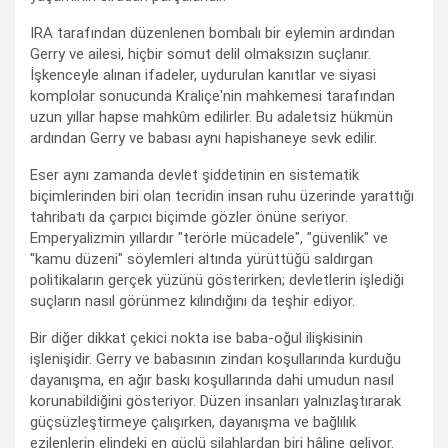
IRA tarafından düzenlenen bombalı bir eylemin ardından
Gerry ve ailesi, hiçbir somut delil olmaksızın suçlanır.
İşkenceyle alınan ifadeler, uydurulan kanıtlar ve siyasi
komplolar sonucunda Kraliçe'nin mahkemesi tarafından
uzun yıllar hapse mahkûm edilirler. Bu adaletsiz hükmün
ardından Gerry ve babası aynı hapishaneye sevk edilir.
Eser aynı zamanda devlet şiddetinin en sistematik
biçimlerinden biri olan tecridin insan ruhu üzerinde yarattığı
tahribatı da çarpıcı biçimde gözler önüne seriyor.
Emperyalizmin yıllardır "terörle mücadele", "güvenlik" ve
"kamu düzeni" söylemleri altında yürüttüğü saldırgan
politikaların gerçek yüzünü gösterirken; devletlerin işlediği
suçların nasıl görünmez kılındığını da teşhir ediyor.
Bir diğer dikkat çekici nokta ise baba-oğul ilişkisinin
işlenişidir. Gerry ve babasının zindan koşullarında kurduğu
dayanışma, en ağır baskı koşullarında dahi umudun nasıl
korunabildiğini gösteriyor. Düzen insanları yalnızlaştırarak
güçsüzleştirmeye çalışırken, dayanışma ve bağlılık
ezilenlerin elindeki en güçlü silahlardan biri hâline geliyor.