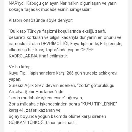
NAR’ıydı. Kabuğu çatlayan Nar halkın olgunlaşan ve yarın
sokağa taşacak mücadelesinin simgesidir."
Kitabın önsözünde söyle deniyor:
"Bu kitap Türkiye faşizmi koşullarında eksiği, zaafı,
cesareti, korkuları ve bilgisi kadarıyla dünyanın en onurlu ve
namuslu işi olan DEVRİMCİLİĞİ; kuyu tiplerinde, F tiplerinde,
ülkemizin her karış toprağında yapan CEPHE
KADROLARINA ithaf edilmiştir.
Ve bu kitap;
Kuyu Tipi Hapishanelere karşı 266 gün süresiz açlık grevi
yapan,
Süresiz Açlık Grevi devam ederken, “zorla” götürüldüğü
Antalya Şehir Hastanesi’nde
“zorla müdahale işkencesine” uğrayan,
Zorla müdahale işkencesinden sonra “KUYU TİP’LERİNE”
karşı 41. zaferi kazanan ve
üç ay boyunca yoğun bakımda ölüme karşı direnen
GÜRKAN TÜRKOĞLU’nun anısınadır.