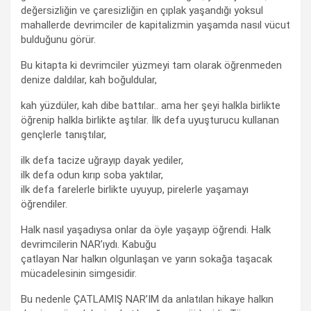
değersizliğin ve çaresizliğin en çıplak yaşandığı yoksul
mahallerde devrimciler de kapitalizmin yaşamda nasıl vücut
bulduğunu görür.
Bu kitapta ki devrimciler yüzmeyi tam olarak öğrenmeden
denize daldılar, kah boğuldular,
kah yüzdüler, kah dibe battılar.. ama her şeyi halkla birlikte
öğrenip halkla birlikte aştılar. İlk defa uyuşturucu kullanan
gençlerle tanıştılar,
ilk defa tacize uğrayıp dayak yediler,
ilk defa odun kırıp soba yaktılar,
ilk defa farelerle birlikte uyuyup, pirelerle yaşamayı
öğrendiler.
Halk nasıl yaşadıysa onlar da öyle yaşayıp öğrendi. Halk
devrimcilerin NAR’ıydı. Kabuğu
çatlayan Nar halkın olgunlaşan ve yarın sokağa taşacak
mücadelesinin simgesidir.
Bu nedenle ÇATLAMIŞ NAR’IM da anlatılan hikaye halkın