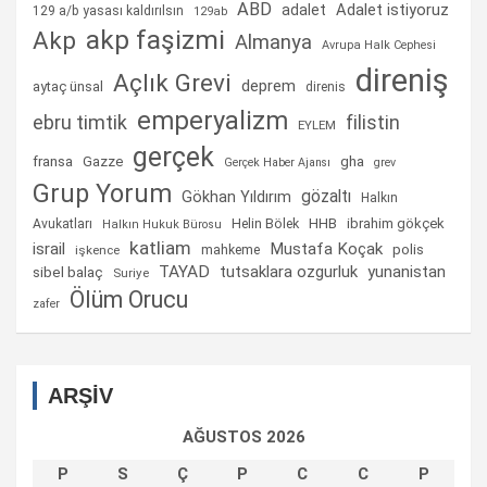
ABD
Adalet istiyoruz
adalet
129 a/b yasası kaldırılsın
129ab
akp faşizmi
Akp
Almanya
Avrupa Halk Cephesi
direniş
Açlık Grevi
deprem
aytaç ünsal
direnis
emperyalizm
ebru timtik
filistin
EYLEM
gerçek
fransa
gha
Gazze
Gerçek Haber Ajansı
grev
Grup Yorum
gözaltı
Gökhan Yıldırım
Halkın
Helin Bölek
HHB
ibrahim gökçek
Avukatları
Halkın Hukuk Bürosu
katliam
israil
Mustafa Koçak
mahkeme
polis
işkence
TAYAD
tutsaklara ozgurluk
yunanistan
sibel balaç
Suriye
Ölüm Orucu
zafer
ARŞİV
AĞUSTOS 2026
P
S
Ç
P
C
C
P