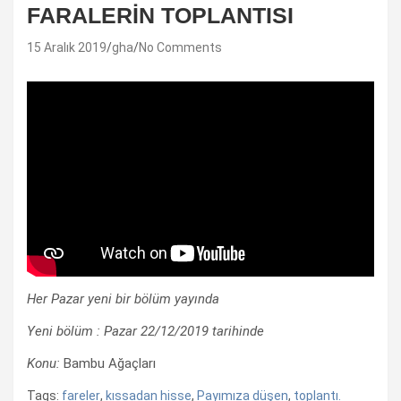
FARALERİN TOPLANTISI
15 Aralık 2019
gha
No Comments
Her Pazar yeni bir bölüm yayında
Yeni bölüm : Pazar 22/12/2019 tarihinde
Konu:
Bambu Ağaçları
Tags:
fareler
,
kıssadan hisse
,
Payımıza düşen
,
toplantı.