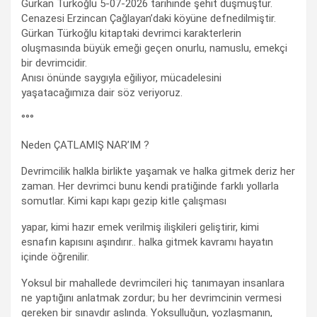
Gürkan Türkoğlu 5-07-2026 tarihinde şehit düşmüştür.
Cenazesi Erzincan Çağlayan’daki köyüne defnedilmiştir.
Gürkan Türkoğlu kitaptaki devrimci karakterlerin
oluşmasında büyük emeği geçen onurlu, namuslu, emekçi
bir devrimcidir.
Anısı önünde saygıyla eğiliyor, mücadelesini
yaşatacağımıza dair söz veriyoruz.
°°°
Neden ÇATLAMIŞ NAR’IM ?
Devrimcilik halkla birlikte yaşamak ve halka gitmek deriz her
zaman. Her devrimci bunu kendi pratiğinde farklı yollarla
somutlar. Kimi kapı kapı gezip kitle çalışması
yapar, kimi hazır emek verilmiş ilişkileri geliştirir, kimi
esnafın kapısını aşındırır.. halka gitmek kavramı hayatın
içinde öğrenilir.
Yoksul bir mahallede devrimcileri hiç tanımayan insanlara
ne yaptığını anlatmak zordur; bu her devrimcinin vermesi
gereken bir sınavdır aslında. Yoksulluğun, yozlaşmanın,