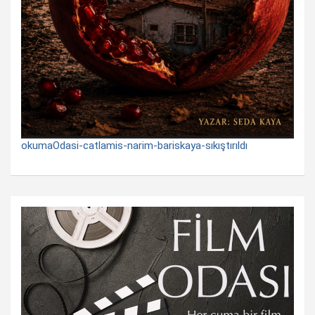
okumaOdasi-catlamis-narim-bariskaya-sıkıştırıldı