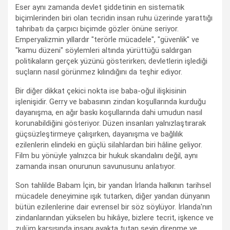
Eser aynı zamanda devlet şiddetinin en sistematik
biçimlerinden biri olan tecridin insan ruhu üzerinde yarattığı
tahribatı da çarpıcı biçimde gözler önüne seriyor.
Emperyalizmin yıllardır "terörle mücadele", "güvenlik" ve
"kamu düzeni" söylemleri altında yürüttüğü saldırgan
politikaların gerçek yüzünü gösterirken; devletlerin işlediği
suçların nasıl görünmez kılındığını da teşhir ediyor.
Bir diğer dikkat çekici nokta ise baba-oğul ilişkisinin
işlenişidir. Gerry ve babasının zindan koşullarında kurduğu
dayanışma, en ağır baskı koşullarında dahi umudun nasıl
korunabildiğini gösteriyor. Düzen insanları yalnızlaştırarak
güçsüzleştirmeye çalışırken, dayanışma ve bağlılık
ezilenlerin elindeki en güçlü silahlardan biri hâline geliyor.
Film bu yönüyle yalnızca bir hukuk skandalını değil, aynı
zamanda insan onurunun savunusunu anlatıyor.
Son tahlilde Babam İçin, bir yandan İrlanda halkının tarihsel
mücadele deneyimine ışık tutarken, diğer yandan dünyanın
bütün ezilenlerine dair evrensel bir söz söylüyor. İrlanda'nın
zindanlarından yükselen bu hikâye, bizlere tecrit, işkence ve
zulüm karşısında insanı ayakta tutan şeyin direnme ve