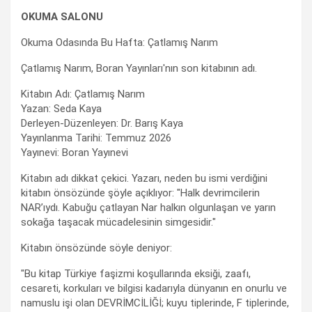
OKUMA SALONU
Okuma Odasında Bu Hafta: Çatlamış Narım
Çatlamış Narım, Boran Yayınları'nın son kitabının adı.
Kitabın Adı: Çatlamış Narım
Yazan: Seda Kaya
Derleyen-Düzenleyen: Dr. Barış Kaya
Yayınlanma Tarihi: Temmuz 2026
Yayınevi: Boran Yayınevi
Kitabın adı dikkat çekici. Yazarı, neden bu ismi verdiğini
kitabın önsözünde şöyle açıklıyor: "Halk devrimcilerin
NAR’ıydı. Kabuğu çatlayan Nar halkın olgunlaşan ve yarın
sokağa taşacak mücadelesinin simgesidir."
Kitabın önsözünde söyle deniyor:
"Bu kitap Türkiye faşizmi koşullarında eksiği, zaafı,
cesareti, korkuları ve bilgisi kadarıyla dünyanın en onurlu ve
namuslu işi olan DEVRİMCİLİĞİ; kuyu tiplerinde, F tiplerinde,