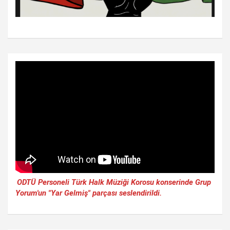
ODTÜ Personeli Türk Halk Müziği Korosu konserinde Grup
Yorum'un "Yar Gelmiş" parçası seslendirildi.