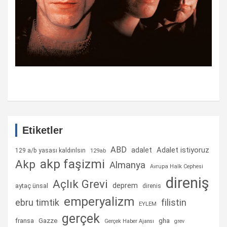
Etiketler
ABD
Adalet istiyoruz
adalet
129 a/b yasası kaldırılsın
129ab
akp faşizmi
Akp
Almanya
Avrupa Halk Cephesi
direniş
Açlık Grevi
deprem
aytaç ünsal
direnis
emperyalizm
ebru timtik
filistin
EYLEM
gerçek
fransa
gha
Gazze
Gerçek Haber Ajansı
grev