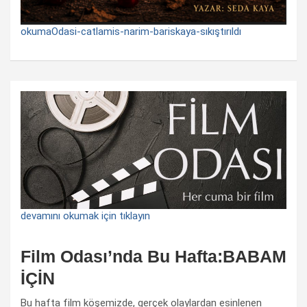
okumaOdasi-catlamis-narim-bariskaya-sıkıştırıldı
devamını okumak için tıklayın
Film Odası’nda Bu Hafta:BABAM
İÇİN
Bu hafta film köşemizde, gerçek olaylardan esinlenen