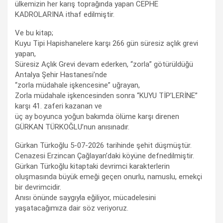
ülkemizin her karış toprağında yapan CEPHE
KADROLARINA ithaf edilmiştir.
Ve bu kitap;
Kuyu Tipi Hapishanelere karşı 266 gün süresiz açlık grevi
yapan,
Süresiz Açlık Grevi devam ederken, “zorla” götürüldüğü
Antalya Şehir Hastanesi’nde
“zorla müdahale işkencesine” uğrayan,
Zorla müdahale işkencesinden sonra “KUYU TİP’LERİNE”
karşı 41. zaferi kazanan ve
üç ay boyunca yoğun bakımda ölüme karşı direnen
GÜRKAN TÜRKOĞLU’nun anısınadır.
Gürkan Türkoğlu 5-07-2026 tarihinde şehit düşmüştür.
Cenazesi Erzincan Çağlayan’daki köyüne defnedilmiştir.
Gürkan Türkoğlu kitaptaki devrimci karakterlerin
oluşmasında büyük emeği geçen onurlu, namuslu, emekçi
bir devrimcidir.
Anısı önünde saygıyla eğiliyor, mücadelesini
yaşatacağımıza dair söz veriyoruz.