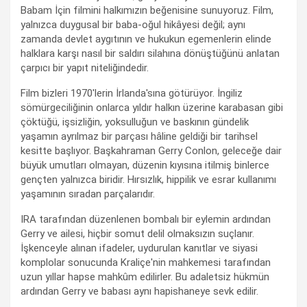
Babam İçin filmini halkımızın beğenisine sunuyoruz. Film,
yalnızca duygusal bir baba-oğul hikâyesi değil; aynı
zamanda devlet aygıtının ve hukukun egemenlerin elinde
halklara karşı nasıl bir saldırı silahına dönüştüğünü anlatan
çarpıcı bir yapıt niteliğindedir.
Film bizleri 1970'lerin İrlanda'sına götürüyor. İngiliz
sömürgeciliğinin onlarca yıldır halkın üzerine karabasan gibi
çöktüğü, işsizliğin, yoksulluğun ve baskının gündelik
yaşamın ayrılmaz bir parçası hâline geldiği bir tarihsel
kesitte başlıyor. Başkahraman Gerry Conlon, geleceğe dair
büyük umutları olmayan, düzenin kıyısına itilmiş binlerce
gençten yalnızca biridir. Hırsızlık, hippilik ve esrar kullanımı
yaşamının sıradan parçalarıdır.
IRA tarafından düzenlenen bombalı bir eylemin ardından
Gerry ve ailesi, hiçbir somut delil olmaksızın suçlanır.
İşkenceyle alınan ifadeler, uydurulan kanıtlar ve siyasi
komplolar sonucunda Kraliçe'nin mahkemesi tarafından
uzun yıllar hapse mahkûm edilirler. Bu adaletsiz hükmün
ardından Gerry ve babası aynı hapishaneye sevk edilir.