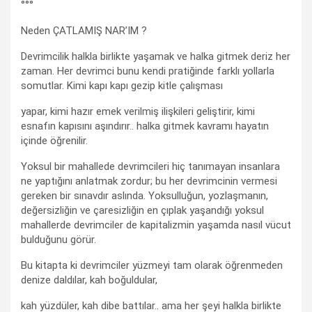
°°°
Neden ÇATLAMIŞ NAR’IM ?
Devrimcilik halkla birlikte yaşamak ve halka gitmek deriz her
zaman. Her devrimci bunu kendi pratiğinde farklı yollarla
somutlar. Kimi kapı kapı gezip kitle çalışması
yapar, kimi hazır emek verilmiş ilişkileri geliştirir, kimi
esnafın kapısını aşındırır.. halka gitmek kavramı hayatın
içinde öğrenilir.
Yoksul bir mahallede devrimcileri hiç tanımayan insanlara
ne yaptığını anlatmak zordur; bu her devrimcinin vermesi
gereken bir sınavdır aslında. Yoksulluğun, yozlaşmanın,
değersizliğin ve çaresizliğin en çıplak yaşandığı yoksul
mahallerde devrimciler de kapitalizmin yaşamda nasıl vücut
bulduğunu görür.
Bu kitapta ki devrimciler yüzmeyi tam olarak öğrenmeden
denize daldılar, kah boğuldular,
kah yüzdüler, kah dibe battılar.. ama her şeyi halkla birlikte