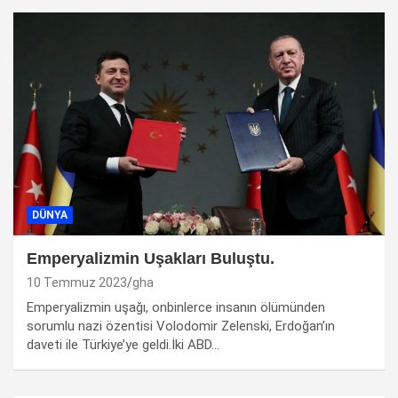
DÜNYA
Emperyalizmin Uşakları Buluştu.
10 Temmuz 2023
gha
Emperyalizmin uşağı, onbinlerce insanın ölümünden
sorumlu nazi özentisi Volodomir Zelenski, Erdoğan’ın
daveti ile Türkiye’ye geldi.İki ABD…