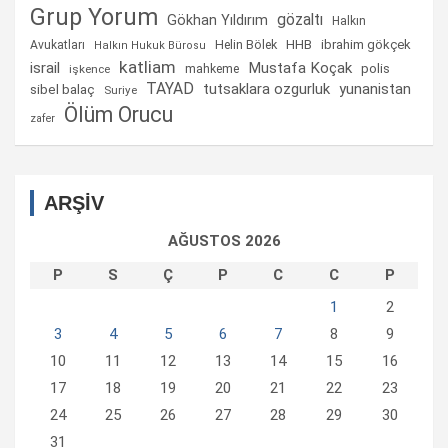
Grup Yorum
gözaltı
Gökhan Yıldırım
Halkın
Helin Bölek
HHB
ibrahim gökçek
Avukatları
Halkın Hukuk Bürosu
katliam
israil
Mustafa Koçak
mahkeme
polis
işkence
TAYAD
tutsaklara ozgurluk
yunanistan
sibel balaç
Suriye
Ölüm Orucu
zafer
ARŞİV
AĞUSTOS 2026
P
S
Ç
P
C
C
P
1
2
3
4
5
6
7
8
9
10
11
12
13
14
15
16
17
18
19
20
21
22
23
24
25
26
27
28
29
30
31