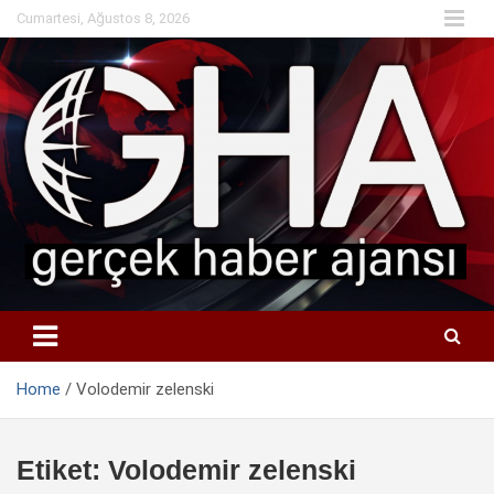
Skip
Cumartesi, Ağustos 8, 2026
to
content
Home
Volodemir zelenski
Etiket:
Volodemir zelenski