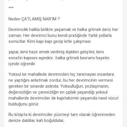
°°°
Neden ÇATLAMIŞ NAR’IM ?
Devrimcilik halkla birlikte yaşamak ve halka gitmek deriz her
zaman. Her devrimci bunu kendi pratiğinde farklı yollarla
somutlar. Kimi kapı kapı gezip kitle çalışması
yapar, kimi hazır emek verilmiş ilişkileri geliştirir, kimi
esnafın kapısını aşındırır.. halka gitmek kavramı hayatın
içinde öğrenilir.
Yoksul bir mahallede devrimcileri hiç tanımayan insanlara
ne yaptığını anlatmak zordur; bu her devrimcinin vermesi
gereken bir sınavdır aslında. Yoksulluğun, yozlaşmanın,
değersizliğin ve çaresizliğin en çıplak yaşandığı yoksul
mahallerde devrimciler de kapitalizmin yaşamda nasıl vücut
bulduğunu görür.
Bu kitapta ki devrimciler yüzmeyi tam olarak öğrenmeden
denize daldılar, kah boğuldular,