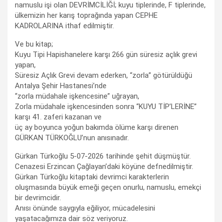
namuslu işi olan DEVRİMCİLİĞİ; kuyu tiplerinde, F tiplerinde,
ülkemizin her karış toprağında yapan CEPHE
KADROLARINA ithaf edilmiştir.
Ve bu kitap;
Kuyu Tipi Hapishanelere karşı 266 gün süresiz açlık grevi
yapan,
Süresiz Açlık Grevi devam ederken, “zorla” götürüldüğü
Antalya Şehir Hastanesi’nde
“zorla müdahale işkencesine” uğrayan,
Zorla müdahale işkencesinden sonra “KUYU TİP’LERİNE”
karşı 41. zaferi kazanan ve
üç ay boyunca yoğun bakımda ölüme karşı direnen
GÜRKAN TÜRKOĞLU’nun anısınadır.
Gürkan Türkoğlu 5-07-2026 tarihinde şehit düşmüştür.
Cenazesi Erzincan Çağlayan’daki köyüne defnedilmiştir.
Gürkan Türkoğlu kitaptaki devrimci karakterlerin
oluşmasında büyük emeği geçen onurlu, namuslu, emekçi
bir devrimcidir.
Anısı önünde saygıyla eğiliyor, mücadelesini
yaşatacağımıza dair söz veriyoruz.