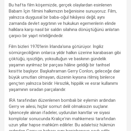
Bu hafta film köşemizde, gerçek olaylardan esinlenen
Babam İçin filmini halkımızın beğenisine sunuyoruz. Film,
yalnızca duygusal bir baba-oğul hikâyesi değil; aynı
zamanda devlet aygıtının ve hukukun egemenlerin elinde
halklara karşı nasıl bir saldırı silahına dönüştüğünü anlatan
çarpıcı bir yapıt niteliğindedir.
Film bizleri 1970'lerin İrlanda'sına götürüyor. İngiliz
sömürgeciliğinin onlarca yıldır halkın üzerine karabasan gibi
çöktüğü, işsizliğin, yoksulluğun ve baskının gündelik
yaşamın ayrılmaz bir parçası hâline geldiği bir tarihsel
kesitte başlıyor. Başkahraman Gerry Conlon, geleceğe dair
büyük umutları olmayan, düzenin kıyısına itilmiş binlerce
gençten yalnızca biridir. Hırsızlık, hippilik ve esrar kullanımı
yaşamının sıradan parçalarıdır.
IRA tarafından düzenlenen bombalı bir eylemin ardından
Gerry ve ailesi, hiçbir somut delil olmaksızın suçlanır.
İşkenceyle alınan ifadeler, uydurulan kanıtlar ve siyasi
komplolar sonucunda Kraliçe'nin mahkemesi tarafından
uzun yıllar hapse mahkûm edilirler. Bu adaletsiz hükmün