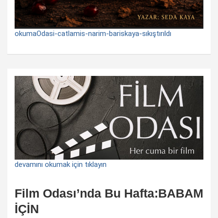
okumaOdasi-catlamis-narim-bariskaya-sıkıştırıldı
devamını okumak için tıklayın
Film Odası’nda Bu Hafta:BABAM
İÇİN