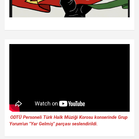
ODTÜ Personeli Türk Halk Müziği Korosu konserinde Grup
Yorum'un "Yar Gelmiş" parçası seslendirildi.