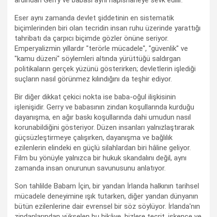
ardından Gerry ve babası aynı hapishaneye sevk edilir.
Eser aynı zamanda devlet şiddetinin en sistematik
biçimlerinden biri olan tecridin insan ruhu üzerinde yarattığı
tahribatı da çarpıcı biçimde gözler önüne seriyor.
Emperyalizmin yıllardır "terörle mücadele", "güvenlik" ve
"kamu düzeni" söylemleri altında yürüttüğü saldırgan
politikaların gerçek yüzünü gösterirken; devletlerin işlediği
suçların nasıl görünmez kılındığını da teşhir ediyor.
Bir diğer dikkat çekici nokta ise baba-oğul ilişkisinin
işlenişidir. Gerry ve babasının zindan koşullarında kurduğu
dayanışma, en ağır baskı koşullarında dahi umudun nasıl
korunabildiğini gösteriyor. Düzen insanları yalnızlaştırarak
güçsüzleştirmeye çalışırken, dayanışma ve bağlılık
ezilenlerin elindeki en güçlü silahlardan biri hâline geliyor.
Film bu yönüyle yalnızca bir hukuk skandalını değil, aynı
zamanda insan onurunun savunusunu anlatıyor.
Son tahlilde Babam İçin, bir yandan İrlanda halkının tarihsel
mücadele deneyimine ışık tutarken, diğer yandan dünyanın
bütün ezilenlerine dair evrensel bir söz söylüyor. İrlanda'nın
zindanlarından yükselen bu hikâye, bizlere tecrit, işkence ve