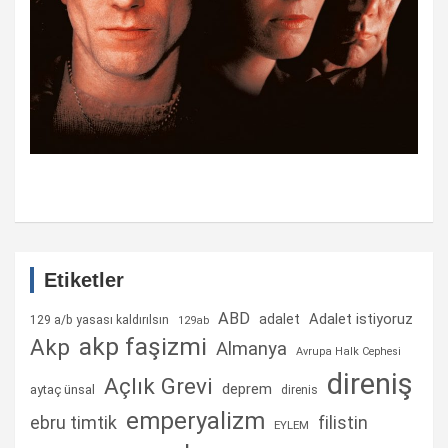
Etiketler
ABD
Adalet istiyoruz
adalet
129 a/b yasası kaldırılsın
129ab
akp faşizmi
Akp
Almanya
Avrupa Halk Cephesi
direniş
Açlık Grevi
deprem
aytaç ünsal
direnis
emperyalizm
ebru timtik
filistin
EYLEM