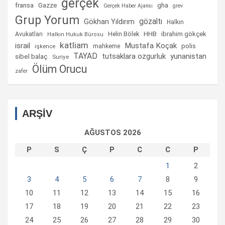
gerçek
fransa
gha
Gazze
Gerçek Haber Ajansı
grev
Grup Yorum
gözaltı
Gökhan Yıldırım
Halkın
Helin Bölek
HHB
ibrahim gökçek
Avukatları
Halkın Hukuk Bürosu
katliam
israil
Mustafa Koçak
mahkeme
polis
işkence
TAYAD
tutsaklara ozgurluk
yunanistan
sibel balaç
Suriye
Ölüm Orucu
zafer
ARŞİV
AĞUSTOS 2026
P
S
Ç
P
C
C
P
1
2
3
4
5
6
7
8
9
10
11
12
13
14
15
16
17
18
19
20
21
22
23
24
25
26
27
28
29
30