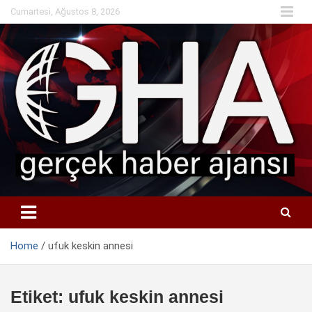
Skip
Cumartesi, Ağustos 8, 2026
to
content
Home
ufuk keskin annesi
Etiket:
ufuk keskin annesi