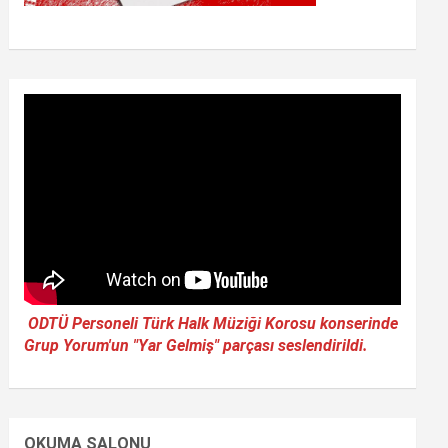
ODTÜ Personeli Türk Halk Müziği Korosu konserinde
Grup Yorum'un "Yar Gelmiş" parçası seslendirildi.
OKUMA SALONU