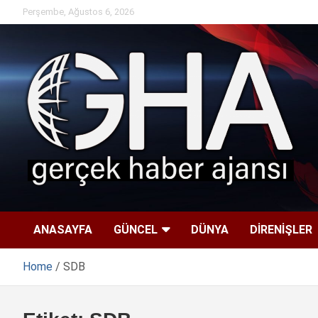
Skip
Perşembe, Ağustos 6, 2026
to
content
ANASAYFA
GÜNCEL
DÜNYA
DİRENİŞLER
Home
SDB