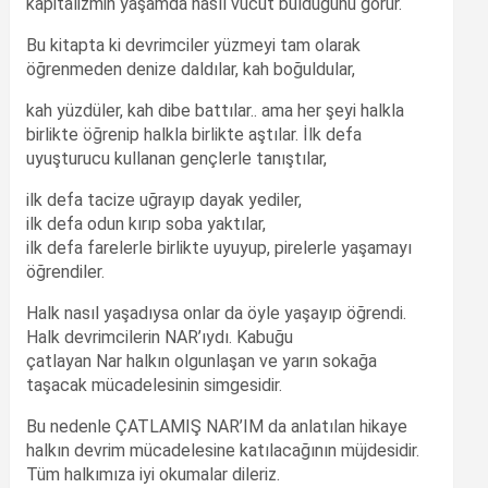
kapitalizmin yaşamda nasıl vücut bulduğunu görür.
Bu kitapta ki devrimciler yüzmeyi tam olarak
öğrenmeden denize daldılar, kah boğuldular,
kah yüzdüler, kah dibe battılar.. ama her şeyi halkla
birlikte öğrenip halkla birlikte aştılar. İlk defa
uyuşturucu kullanan gençlerle tanıştılar,
ilk defa tacize uğrayıp dayak yediler,
ilk defa odun kırıp soba yaktılar,
ilk defa farelerle birlikte uyuyup, pirelerle yaşamayı
öğrendiler.
Halk nasıl yaşadıysa onlar da öyle yaşayıp öğrendi.
Halk devrimcilerin NAR’ıydı. Kabuğu
çatlayan Nar halkın olgunlaşan ve yarın sokağa
taşacak mücadelesinin simgesidir.
Bu nedenle ÇATLAMIŞ NAR’IM da anlatılan hikaye
halkın devrim mücadelesine katılacağının müjdesidir.
Tüm halkımıza iyi okumalar dileriz.