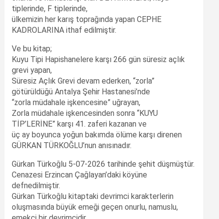
tiplerinde, F tiplerinde,
ülkemizin her karış toprağında yapan CEPHE
KADROLARINA ithaf edilmiştir.
Ve bu kitap;
Kuyu Tipi Hapishanelere karşı 266 gün süresiz açlık
grevi yapan,
Süresiz Açlık Grevi devam ederken, “zorla”
götürüldüğü Antalya Şehir Hastanesi’nde
“zorla müdahale işkencesine” uğrayan,
Zorla müdahale işkencesinden sonra “KUYU
TİP’LERİNE” karşı 41. zaferi kazanan ve
üç ay boyunca yoğun bakımda ölüme karşı direnen
GÜRKAN TÜRKOĞLU’nun anısınadır.
Gürkan Türkoğlu 5-07-2026 tarihinde şehit düşmüştür.
Cenazesi Erzincan Çağlayan’daki köyüne
defnedilmiştir.
Gürkan Türkoğlu kitaptaki devrimci karakterlerin
oluşmasında büyük emeği geçen onurlu, namuslu,
emekçi bir devrimcidir.