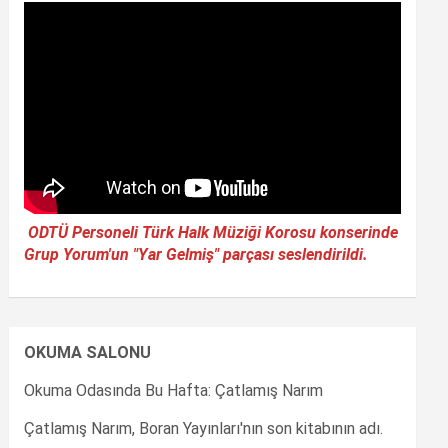
ODTÜ Personeli Türk Halk Müziği Korosu konserinde
Grup Yorum'un "Yar Gelmiş" parçası seslendirildi.
OKUMA SALONU
Okuma Odasında Bu Hafta: Çatlamış Narım
Çatlamış Narım, Boran Yayınları'nın son kitabının adı.