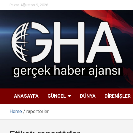
Skip
Pazar, Ağustos 9, 2026
to
content
ANASAYFA
GÜNCEL
DÜNYA
DİRENİŞLER
Home
raportörler