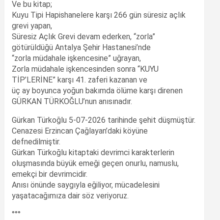
Ve bu kitap;
Kuyu Tipi Hapishanelere karşı 266 gün süresiz açlık
grevi yapan,
Süresiz Açlık Grevi devam ederken, “zorla”
götürüldüğü Antalya Şehir Hastanesi’nde
“zorla müdahale işkencesine” uğrayan,
Zorla müdahale işkencesinden sonra “KUYU
TİP’LERİNE” karşı 41. zaferi kazanan ve
üç ay boyunca yoğun bakımda ölüme karşı direnen
GÜRKAN TÜRKOĞLU’nun anısınadır.
Gürkan Türkoğlu 5-07-2026 tarihinde şehit düşmüştür.
Cenazesi Erzincan Çağlayan’daki köyüne
defnedilmiştir.
Gürkan Türkoğlu kitaptaki devrimci karakterlerin
oluşmasında büyük emeği geçen onurlu, namuslu,
emekçi bir devrimcidir.
Anısı önünde saygıyla eğiliyor, mücadelesini
yaşatacağımıza dair söz veriyoruz.
°°°