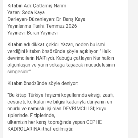
Kitabın Adı: Çatlamış Narım
Yazan: Seda Kaya
Derleyen-Düzenleyen: Dr. Barış Kaya
Yayınlanma Tarihi: Temmuz 2026
Yayınevi: Boran Yayınevi
Kitabın adı dikkat çekici. Yazarı, neden bu ismi
verdiğini kitabın önsözünde şöyle açıklıyor: "Halk
devrimcilerin NAR’ıydı. Kabuğu çatlayan Nar halkın
olgunlaşan ve yarın sokağa taşacak mücadelesinin
simgesidir."
Kitabın önsözünde söyle deniyor:
"Bu kitap Türkiye faşizmi koşullarında eksiği, zaafı,
cesareti, korkuları ve bilgisi kadarıyla dünyanın en
onurlu ve namuslu işi olan DEVRİMCİLİĞİ; kuyu
tiplerinde, F tiplerinde,
ülkemizin her karış toprağında yapan CEPHE
KADROLARINA ithaf edilmiştir.