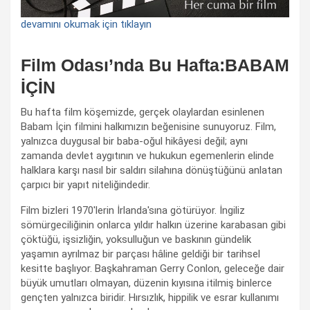
devamını okumak için tıklayın
Film Odası’nda Bu Hafta:BABAM
İÇİN
Bu hafta film köşemizde, gerçek olaylardan esinlenen
Babam İçin filmini halkımızın beğenisine sunuyoruz. Film,
yalnızca duygusal bir baba-oğul hikâyesi değil; aynı
zamanda devlet aygıtının ve hukukun egemenlerin elinde
halklara karşı nasıl bir saldırı silahına dönüştüğünü anlatan
çarpıcı bir yapıt niteliğindedir.
Film bizleri 1970'lerin İrlanda'sına götürüyor. İngiliz
sömürgeciliğinin onlarca yıldır halkın üzerine karabasan gibi
çöktüğü, işsizliğin, yoksulluğun ve baskının gündelik
yaşamın ayrılmaz bir parçası hâline geldiği bir tarihsel
kesitte başlıyor. Başkahraman Gerry Conlon, geleceğe dair
büyük umutları olmayan, düzenin kıyısına itilmiş binlerce
gençten yalnızca biridir. Hırsızlık, hippilik ve esrar kullanımı