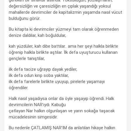
gereken bir sınavdır aslında. Yoksulluğun, yozlaşmanın,
değersizliğin ve çaresizliğin en çıplak yaşandığı yoksul
mahallerde devrimciler de kapitalizmin yaşamda nasıl vücut
bulduğunu görür.
Bu kitapta ki devrimciler yüzmeyi tam olarak öğrenmeden
denize daldılar, kah boğuldular,
kah yüzdüler, kah dibe battılar.. ama her şeyi halkla birlikte
öğrenip halkla birlikte aştılar. İlk defa uyuşturucu kullanan
gençlerle tanıştılar,
ilk defa tacize uğrayıp dayak yediler,
ilk defa odun kırıp soba yaktılar,
ilk defa farelerle birlikte uyuyup, pirelerle yaşamayı
öğrendiler.
Halk nasıl yaşadıysa onlar da öyle yaşayıp öğrendi. Halk
devrimcilerin NAR’ıydı. Kabuğu
çatlayan Nar halkın olgunlaşan ve yarın sokağa taşacak
mücadelesinin simgesidir.
Bu nedenle ÇATLAMIŞ NAR’IM da anlatılan hikaye halkın