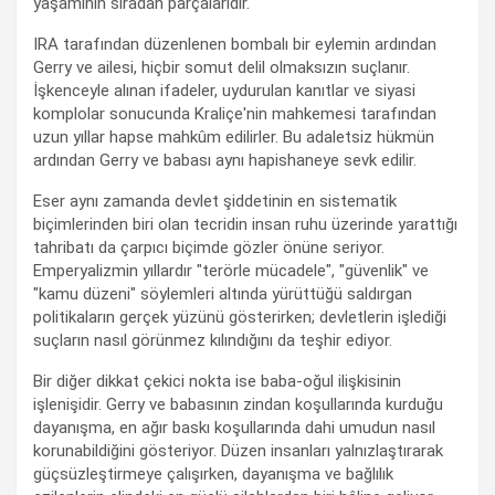
yaşamının sıradan parçalarıdır.
IRA tarafından düzenlenen bombalı bir eylemin ardından
Gerry ve ailesi, hiçbir somut delil olmaksızın suçlanır.
İşkenceyle alınan ifadeler, uydurulan kanıtlar ve siyasi
komplolar sonucunda Kraliçe'nin mahkemesi tarafından
uzun yıllar hapse mahkûm edilirler. Bu adaletsiz hükmün
ardından Gerry ve babası aynı hapishaneye sevk edilir.
Eser aynı zamanda devlet şiddetinin en sistematik
biçimlerinden biri olan tecridin insan ruhu üzerinde yarattığı
tahribatı da çarpıcı biçimde gözler önüne seriyor.
Emperyalizmin yıllardır "terörle mücadele", "güvenlik" ve
"kamu düzeni" söylemleri altında yürüttüğü saldırgan
politikaların gerçek yüzünü gösterirken; devletlerin işlediği
suçların nasıl görünmez kılındığını da teşhir ediyor.
Bir diğer dikkat çekici nokta ise baba-oğul ilişkisinin
işlenişidir. Gerry ve babasının zindan koşullarında kurduğu
dayanışma, en ağır baskı koşullarında dahi umudun nasıl
korunabildiğini gösteriyor. Düzen insanları yalnızlaştırarak
güçsüzleştirmeye çalışırken, dayanışma ve bağlılık