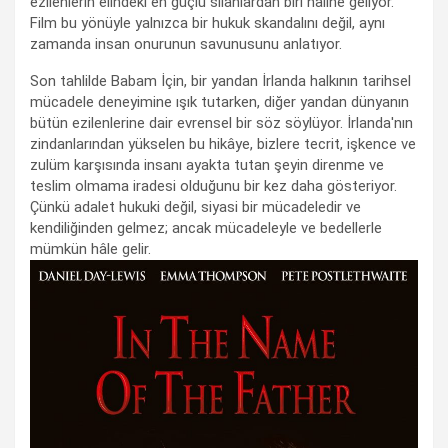
ezilenlerin elindeki en güçlü silahlardan biri hâline geliyor.
Film bu yönüyle yalnızca bir hukuk skandalını değil, aynı
zamanda insan onurunun savunusunu anlatıyor.
Son tahlilde Babam İçin, bir yandan İrlanda halkının tarihsel
mücadele deneyimine ışık tutarken, diğer yandan dünyanın
bütün ezilenlerine dair evrensel bir söz söylüyor. İrlanda'nın
zindanlarından yükselen bu hikâye, bizlere tecrit, işkence ve
zulüm karşısında insanı ayakta tutan şeyin direnme ve
teslim olmama iradesi olduğunu bir kez daha gösteriyor.
Çünkü adalet hukuki değil, siyasi bir mücadeledir ve
kendiliğinden gelmez; ancak mücadeleyle ve bedellerle
mümkün hâle gelir.