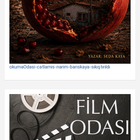
okumaOdasi-catlamis-narim-bariskaya-sıkıştırıldı