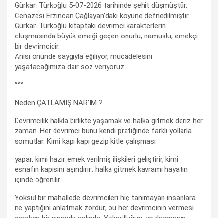
Gürkan Türkoğlu 5-07-2026 tarihinde şehit düşmüştür.
Cenazesi Erzincan Çağlayan’daki köyüne defnedilmiştir.
Gürkan Türkoğlu kitaptaki devrimci karakterlerin
oluşmasında büyük emeği geçen onurlu, namuslu, emekçi
bir devrimcidir.
Anısı önünde saygıyla eğiliyor, mücadelesini
yaşatacağımıza dair söz veriyoruz.
°°°
Neden ÇATLAMIŞ NAR’IM ?
Devrimcilik halkla birlikte yaşamak ve halka gitmek deriz her
zaman. Her devrimci bunu kendi pratiğinde farklı yollarla
somutlar. Kimi kapı kapı gezip kitle çalışması
yapar, kimi hazır emek verilmiş ilişkileri geliştirir, kimi
esnafın kapısını aşındırır.. halka gitmek kavramı hayatın
içinde öğrenilir.
Yoksul bir mahallede devrimcileri hiç tanımayan insanlara
ne yaptığını anlatmak zordur; bu her devrimcinin vermesi