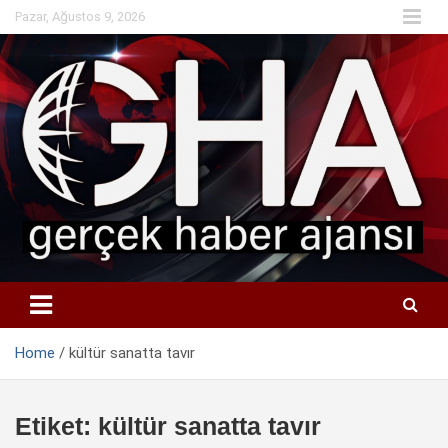
Skip
Pazar, Ağustos 9, 2026
to
content
Home
kültür sanatta tavır
Etiket:
kültür sanatta tavır