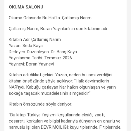
OKUMA SALONU
Okuma Odasında Bu Hafta: Çatlamış Narım
Çatlamış Narım, Boran Yayınları'nın son kitabının adı.
Kitabın Adı: Çatlamış Narım
Yazan: Seda Kaya
Derleyen-Düzenleyen: Dr. Barış Kaya
Yayınlanma Tarihi: Temmuz 2026
Yayınevi: Boran Yayınevi
Kitabın adı dikkat çekici. Yazarı, neden bu ismi verdiğini
kitabın önsözünde şöyle açıklıyor: "Halk devrimcilerin
NAR’ıydı. Kabuğu çatlayan Nar halkın olgunlaşan ve yarın
sokağa taşacak mücadelesinin simgesidir."
Kitabın önsözünde söyle deniyor:
"Bu kitap Türkiye faşizmi koşullarında eksiği, zaafı,
cesareti, korkuları ve bilgisi kadarıyla dünyanın en onurlu ve
namuslu işi olan DEVRİMCİLİĞİ; kuyu tiplerinde, F tiplerinde,