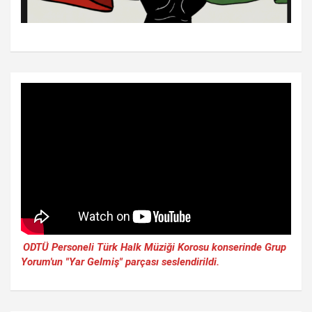
ODTÜ Personeli Türk Halk Müziği Korosu konserinde Grup
Yorum'un "Yar Gelmiş" parçası seslendirildi.