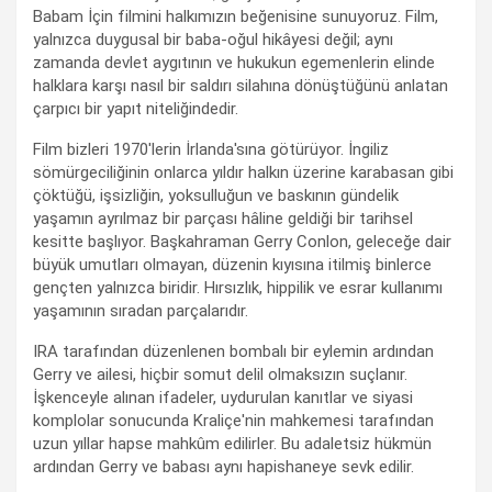
Babam İçin filmini halkımızın beğenisine sunuyoruz. Film,
yalnızca duygusal bir baba-oğul hikâyesi değil; aynı
zamanda devlet aygıtının ve hukukun egemenlerin elinde
halklara karşı nasıl bir saldırı silahına dönüştüğünü anlatan
çarpıcı bir yapıt niteliğindedir.
Film bizleri 1970'lerin İrlanda'sına götürüyor. İngiliz
sömürgeciliğinin onlarca yıldır halkın üzerine karabasan gibi
çöktüğü, işsizliğin, yoksulluğun ve baskının gündelik
yaşamın ayrılmaz bir parçası hâline geldiği bir tarihsel
kesitte başlıyor. Başkahraman Gerry Conlon, geleceğe dair
büyük umutları olmayan, düzenin kıyısına itilmiş binlerce
gençten yalnızca biridir. Hırsızlık, hippilik ve esrar kullanımı
yaşamının sıradan parçalarıdır.
IRA tarafından düzenlenen bombalı bir eylemin ardından
Gerry ve ailesi, hiçbir somut delil olmaksızın suçlanır.
İşkenceyle alınan ifadeler, uydurulan kanıtlar ve siyasi
komplolar sonucunda Kraliçe'nin mahkemesi tarafından
uzun yıllar hapse mahkûm edilirler. Bu adaletsiz hükmün
ardından Gerry ve babası aynı hapishaneye sevk edilir.