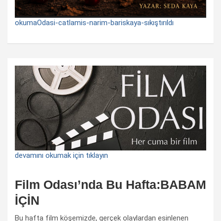
okumaOdasi-catlamis-narim-bariskaya-sıkıştırıldı
devamını okumak için tıklayın
Film Odası’nda Bu Hafta:BABAM
İÇİN
Bu hafta film köşemizde, gerçek olaylardan esinlenen