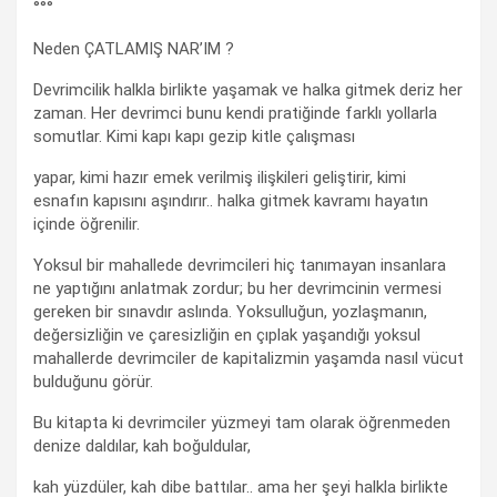
°°°
Neden ÇATLAMIŞ NAR’IM ?
Devrimcilik halkla birlikte yaşamak ve halka gitmek deriz her
zaman. Her devrimci bunu kendi pratiğinde farklı yollarla
somutlar. Kimi kapı kapı gezip kitle çalışması
yapar, kimi hazır emek verilmiş ilişkileri geliştirir, kimi
esnafın kapısını aşındırır.. halka gitmek kavramı hayatın
içinde öğrenilir.
Yoksul bir mahallede devrimcileri hiç tanımayan insanlara
ne yaptığını anlatmak zordur; bu her devrimcinin vermesi
gereken bir sınavdır aslında. Yoksulluğun, yozlaşmanın,
değersizliğin ve çaresizliğin en çıplak yaşandığı yoksul
mahallerde devrimciler de kapitalizmin yaşamda nasıl vücut
bulduğunu görür.
Bu kitapta ki devrimciler yüzmeyi tam olarak öğrenmeden
denize daldılar, kah boğuldular,
kah yüzdüler, kah dibe battılar.. ama her şeyi halkla birlikte