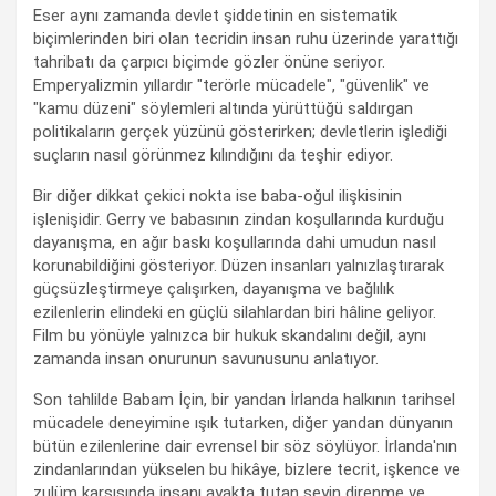
Eser aynı zamanda devlet şiddetinin en sistematik
biçimlerinden biri olan tecridin insan ruhu üzerinde yarattığı
tahribatı da çarpıcı biçimde gözler önüne seriyor.
Emperyalizmin yıllardır "terörle mücadele", "güvenlik" ve
"kamu düzeni" söylemleri altında yürüttüğü saldırgan
politikaların gerçek yüzünü gösterirken; devletlerin işlediği
suçların nasıl görünmez kılındığını da teşhir ediyor.
Bir diğer dikkat çekici nokta ise baba-oğul ilişkisinin
işlenişidir. Gerry ve babasının zindan koşullarında kurduğu
dayanışma, en ağır baskı koşullarında dahi umudun nasıl
korunabildiğini gösteriyor. Düzen insanları yalnızlaştırarak
güçsüzleştirmeye çalışırken, dayanışma ve bağlılık
ezilenlerin elindeki en güçlü silahlardan biri hâline geliyor.
Film bu yönüyle yalnızca bir hukuk skandalını değil, aynı
zamanda insan onurunun savunusunu anlatıyor.
Son tahlilde Babam İçin, bir yandan İrlanda halkının tarihsel
mücadele deneyimine ışık tutarken, diğer yandan dünyanın
bütün ezilenlerine dair evrensel bir söz söylüyor. İrlanda'nın
zindanlarından yükselen bu hikâye, bizlere tecrit, işkence ve
zulüm karşısında insanı ayakta tutan şeyin direnme ve