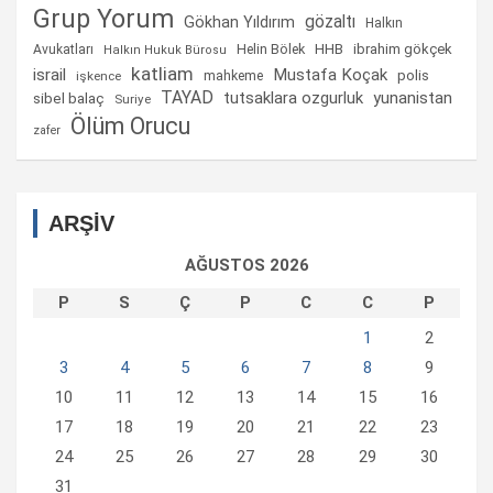
Grup Yorum
gözaltı
Gökhan Yıldırım
Halkın
Helin Bölek
HHB
ibrahim gökçek
Avukatları
Halkın Hukuk Bürosu
katliam
israil
Mustafa Koçak
mahkeme
polis
işkence
TAYAD
tutsaklara ozgurluk
yunanistan
sibel balaç
Suriye
Ölüm Orucu
zafer
ARŞİV
AĞUSTOS 2026
P
S
Ç
P
C
C
P
1
2
3
4
5
6
7
8
9
10
11
12
13
14
15
16
17
18
19
20
21
22
23
24
25
26
27
28
29
30
31