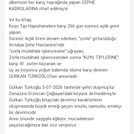
ülkemizin her karış toprağında yapan CEPHE
KADROLARINA ithaf edilmiştir.
Ve bu kitap;
Kuyu Tipi Hapishanelere karşı 266 gün süresiz açlık grevi
yapan,
Süresiz Açlık Grevi devam ederken, “zorla” götürüldüğü
Antalya Şehir Hastanesi’nde
“zorla müdahale işkencesine” uğrayan,
Zorla müdahale işkencesinden sonra “KUYU TİP’LERİNE”
karşı 41. zaferi kazanan ve
üç ay boyunca yoğun bakımda ölüme karşı direnen
GÜRKAN TÜRKOĞLU’nun anısınadır.
Gürkan Türkoğlu 5-07-2026 tarihinde şehit düşmüştür.
Cenazesi Erzincan Çağlayan’daki köyüne defnedilmiştir.
Gürkan Türkoğlu kitaptaki devrimci karakterlerin
oluşmasında büyük emeği geçen onurlu, namuslu, emekçi
bir devrimcidir.
Anısı önünde saygıyla eğiliyor, mücadelesini
yaşatacağımıza dair söz veriyoruz.