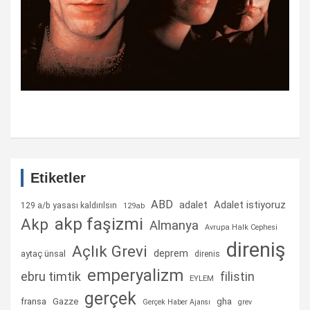
Etiketler
ABD
Adalet istiyoruz
adalet
129 a/b yasası kaldırılsın
129ab
akp faşizmi
Akp
Almanya
Avrupa Halk Cephesi
direniş
Açlık Grevi
deprem
aytaç ünsal
direnis
emperyalizm
ebru timtik
filistin
EYLEM
gerçek
fransa
gha
Gazze
Gerçek Haber Ajansı
grev