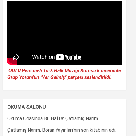
ODTÜ Personeli Türk Halk Müziği Korosu konserinde
Grup Yorum'un "Yar Gelmiş" parçası seslendirildi.
OKUMA SALONU
Okuma Odasında Bu Hafta: Çatlamış Narım
Çatlamış Narım, Boran Yayınları'nın son kitabının adı.