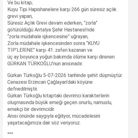
Ve bu kitap;
Kuyu Tipi Hapishanelere karşı 266 gün süresiz açlık
grevi yapan,
Süresiz Açlık Grevi devam ederken, “zorla”
götürüldüğü Antalya Şehir Hastanesi’nde
“zorla müdahale işkencesine” uğrayan,
Zorla müdahale işkencesinden sonra “KUYU
TİP’LERİNE” karşı 41. zaferi kazanan ve
üç ay boyunca yoğun bakımda ölüme karşı direnen
GÜRKAN TÜRKOĞLU’nun anısınadır.
Gürkan Türkoğlu 5-07-2026 tarihinde şehit düşmüştür.
Cenazesi Erzincan Çağlayan’daki köyüne
defnedilmiştir.
Gürkan Türkoğlu kitaptaki devrimci karakterlerin
oluşmasında büyük emeği geçen onurlu, namuslu,
emekçi bir devrimcidir.
Anısı önünde saygıyla eğiliyor, mücadelesini
yaşatacağımıza dair söz veriyoruz.
°°°