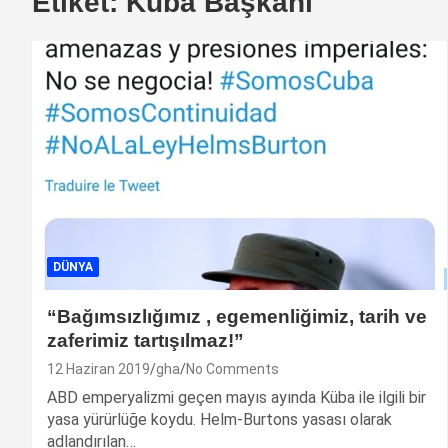
Etiket:
Küba Başkanı
DÜNYA
“Bağımsızlığımız , egemenliğimiz, tarih ve
zaferimiz tartışılmaz!”
12 Haziran 2019
gha
No Comments
ABD emperyalizmi geçen mayıs ayında Küba ile ilgili bir
yasa yürürlüğe koydu. Helm-Burtons yasası olarak
adlandırılan…