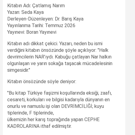
Kitabın Adı: Çatlamış Narım
Yazan: Seda Kaya
Derleyen-Düzenleyen: Dr. Barış Kaya
Yayınlanma Tarihi: Temmuz 2026
Yayınevi: Boran Yayınevi
Kitabın adı dikkat çekici. Yazarı, neden bu ismi
verdiğini kitabın önsözünde şöyle açıklıyor: "Halk
devrimcilerin NAR’ıydı. Kabuğu çatlayan Nar halkın
olgunlaşan ve yarın sokağa taşacak mücadelesinin
simgesidir."
Kitabın önsözünde söyle deniyor:
"Bu kitap Türkiye faşizmi koşullarında eksiği, zaafı,
cesareti, korkuları ve bilgisi kadarıyla dünyanın en
onurlu ve namuslu işi olan DEVRİMCİLİĞİ; kuyu
tiplerinde, F tiplerinde,
ülkemizin her karış toprağında yapan CEPHE
KADROLARINA ithaf edilmiştir.