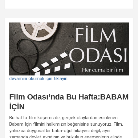
devamını okumak için tıklayın
Film Odası’nda Bu Hafta:BABAM
İÇİN
Bu hafta film köşemizde, gerçek olaylardan esinlenen
Babam İçin filmini halkımızın beğenisine sunuyoruz. Film,
yalnızca duygusal bir baba-oğul hikâyesi değil; aynı
zamanda devlet aygıtının ve hukukun egemenlerin elinde