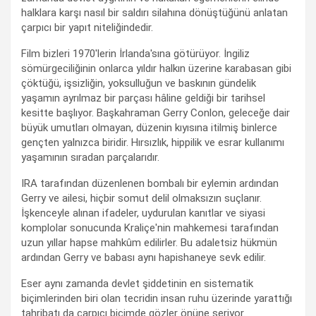
halklara karşı nasıl bir saldırı silahına dönüştüğünü anlatan
çarpıcı bir yapıt niteliğindedir.
Film bizleri 1970'lerin İrlanda'sına götürüyor. İngiliz
sömürgeciliğinin onlarca yıldır halkın üzerine karabasan gibi
çöktüğü, işsizliğin, yoksulluğun ve baskının gündelik
yaşamın ayrılmaz bir parçası hâline geldiği bir tarihsel
kesitte başlıyor. Başkahraman Gerry Conlon, geleceğe dair
büyük umutları olmayan, düzenin kıyısına itilmiş binlerce
gençten yalnızca biridir. Hırsızlık, hippilik ve esrar kullanımı
yaşamının sıradan parçalarıdır.
IRA tarafından düzenlenen bombalı bir eylemin ardından
Gerry ve ailesi, hiçbir somut delil olmaksızın suçlanır.
İşkenceyle alınan ifadeler, uydurulan kanıtlar ve siyasi
komplolar sonucunda Kraliçe'nin mahkemesi tarafından
uzun yıllar hapse mahkûm edilirler. Bu adaletsiz hükmün
ardından Gerry ve babası aynı hapishaneye sevk edilir.
Eser aynı zamanda devlet şiddetinin en sistematik
biçimlerinden biri olan tecridin insan ruhu üzerinde yarattığı
tahribatı da çarpıcı biçimde gözler önüne seriyor.