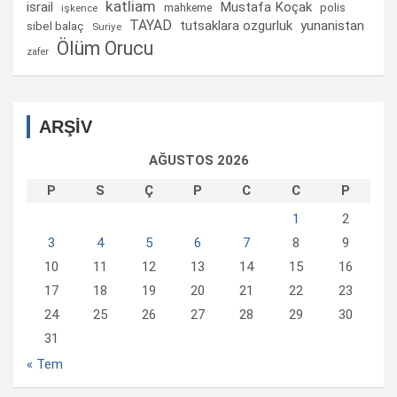
katliam
israil
Mustafa Koçak
mahkeme
polis
işkence
TAYAD
tutsaklara ozgurluk
yunanistan
sibel balaç
Suriye
Ölüm Orucu
zafer
ARŞİV
AĞUSTOS 2026
P
S
Ç
P
C
C
P
1
2
3
4
5
6
7
8
9
10
11
12
13
14
15
16
17
18
19
20
21
22
23
24
25
26
27
28
29
30
31
« Tem