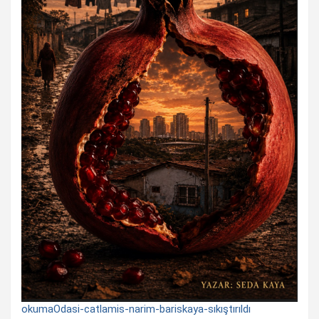
okumaOdasi-catlamis-narim-bariskaya-sıkıştırıldı