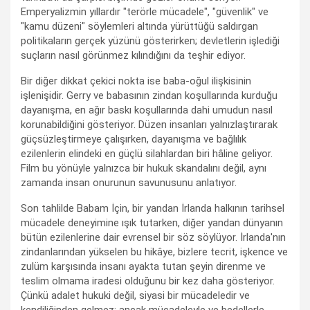
Emperyalizmin yıllardır "terörle mücadele", "güvenlik" ve
"kamu düzeni" söylemleri altında yürüttüğü saldırgan
politikaların gerçek yüzünü gösterirken; devletlerin işlediği
suçların nasıl görünmez kılındığını da teşhir ediyor.
Bir diğer dikkat çekici nokta ise baba-oğul ilişkisinin
işlenişidir. Gerry ve babasının zindan koşullarında kurduğu
dayanışma, en ağır baskı koşullarında dahi umudun nasıl
korunabildiğini gösteriyor. Düzen insanları yalnızlaştırarak
güçsüzleştirmeye çalışırken, dayanışma ve bağlılık
ezilenlerin elindeki en güçlü silahlardan biri hâline geliyor.
Film bu yönüyle yalnızca bir hukuk skandalını değil, aynı
zamanda insan onurunun savunusunu anlatıyor.
Son tahlilde Babam İçin, bir yandan İrlanda halkının tarihsel
mücadele deneyimine ışık tutarken, diğer yandan dünyanın
bütün ezilenlerine dair evrensel bir söz söylüyor. İrlanda'nın
zindanlarından yükselen bu hikâye, bizlere tecrit, işkence ve
zulüm karşısında insanı ayakta tutan şeyin direnme ve
teslim olmama iradesi olduğunu bir kez daha gösteriyor.
Çünkü adalet hukuki değil, siyasi bir mücadeledir ve
kendiliğinden gelmez; ancak mücadeleyle ve bedellerle