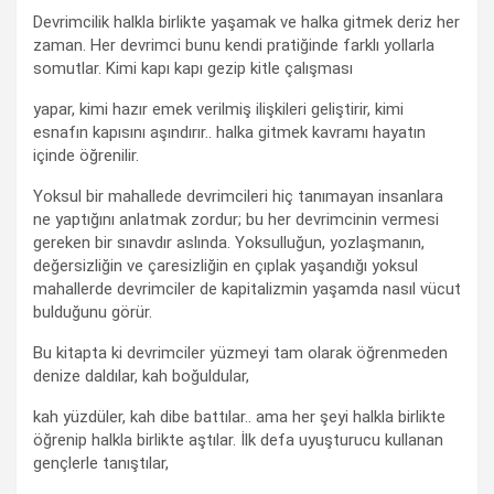
Devrimcilik halkla birlikte yaşamak ve halka gitmek deriz her
zaman. Her devrimci bunu kendi pratiğinde farklı yollarla
somutlar. Kimi kapı kapı gezip kitle çalışması
yapar, kimi hazır emek verilmiş ilişkileri geliştirir, kimi
esnafın kapısını aşındırır.. halka gitmek kavramı hayatın
içinde öğrenilir.
Yoksul bir mahallede devrimcileri hiç tanımayan insanlara
ne yaptığını anlatmak zordur; bu her devrimcinin vermesi
gereken bir sınavdır aslında. Yoksulluğun, yozlaşmanın,
değersizliğin ve çaresizliğin en çıplak yaşandığı yoksul
mahallerde devrimciler de kapitalizmin yaşamda nasıl vücut
bulduğunu görür.
Bu kitapta ki devrimciler yüzmeyi tam olarak öğrenmeden
denize daldılar, kah boğuldular,
kah yüzdüler, kah dibe battılar.. ama her şeyi halkla birlikte
öğrenip halkla birlikte aştılar. İlk defa uyuşturucu kullanan
gençlerle tanıştılar,