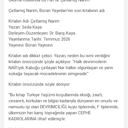
Okuma Odasında Bu Hafta: Çatlamış Narım
Çatlamış Narım, Boran Yayınları'nın son kitabının adı.
Kitabın Adı: Çatlamış Narım
Yazan: Seda Kaya
Derleyen-Düzenleyen: Dr. Barış Kaya
Yayınlanma Tarihi: Temmuz 2026
Yayınevi: Boran Yayınevi
Kitabın adı dikkat çekici. Yazarı, neden bu ismi verdiğini
kitabın önsözünde şöyle açıklıyor: "Halk devrimcilerin
NAR’ıydı. Kabuğu çatlayan Nar halkın olgunlaşan ve yarın
sokağa taşacak mücadelesinin simgesidir."
Kitabın önsözünde söyle deniyor:
"Bu kitap Türkiye faşizmi koşullarında eksiği, zaafı,
cesareti, korkuları ve bilgisi kadarıyla dünyanın en onurlu ve
namuslu işi olan DEVRİMCİLİĞİ; kuyu tiplerinde, F tiplerinde,
ülkemizin her karış toprağında yapan CEPHE
KADROLARINA ithaf edilmiştir.