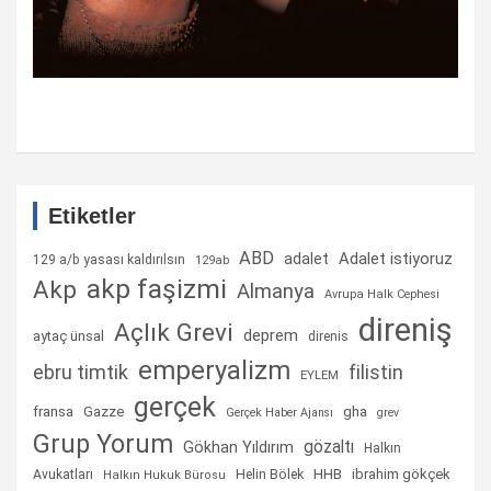
Etiketler
ABD
Adalet istiyoruz
adalet
129 a/b yasası kaldırılsın
129ab
akp faşizmi
Akp
Almanya
Avrupa Halk Cephesi
direniş
Açlık Grevi
deprem
aytaç ünsal
direnis
emperyalizm
ebru timtik
filistin
EYLEM
gerçek
fransa
gha
Gazze
Gerçek Haber Ajansı
grev
Grup Yorum
gözaltı
Gökhan Yıldırım
Halkın
Helin Bölek
HHB
ibrahim gökçek
Avukatları
Halkın Hukuk Bürosu