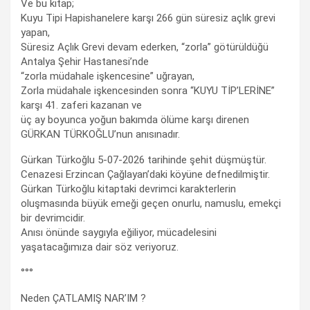
Ve bu kitap;
Kuyu Tipi Hapishanelere karşı 266 gün süresiz açlık grevi
yapan,
Süresiz Açlık Grevi devam ederken, “zorla” götürüldüğü
Antalya Şehir Hastanesi’nde
“zorla müdahale işkencesine” uğrayan,
Zorla müdahale işkencesinden sonra “KUYU TİP’LERİNE”
karşı 41. zaferi kazanan ve
üç ay boyunca yoğun bakımda ölüme karşı direnen
GÜRKAN TÜRKOĞLU’nun anısınadır.
Gürkan Türkoğlu 5-07-2026 tarihinde şehit düşmüştür.
Cenazesi Erzincan Çağlayan’daki köyüne defnedilmiştir.
Gürkan Türkoğlu kitaptaki devrimci karakterlerin
oluşmasında büyük emeği geçen onurlu, namuslu, emekçi
bir devrimcidir.
Anısı önünde saygıyla eğiliyor, mücadelesini
yaşatacağımıza dair söz veriyoruz.
°°°
Neden ÇATLAMIŞ NAR’IM ?