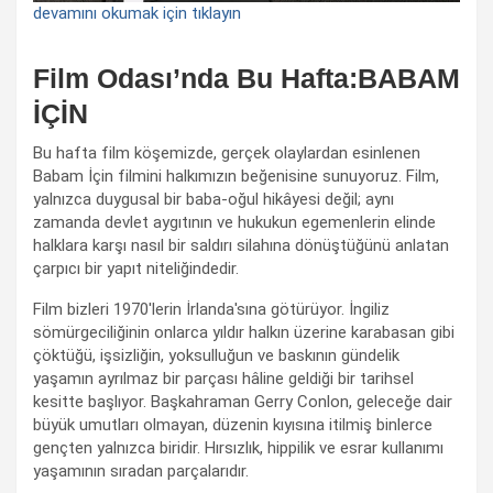
devamını okumak için tıklayın
Film Odası’nda Bu Hafta:BABAM
İÇİN
Bu hafta film köşemizde, gerçek olaylardan esinlenen
Babam İçin filmini halkımızın beğenisine sunuyoruz. Film,
yalnızca duygusal bir baba-oğul hikâyesi değil; aynı
zamanda devlet aygıtının ve hukukun egemenlerin elinde
halklara karşı nasıl bir saldırı silahına dönüştüğünü anlatan
çarpıcı bir yapıt niteliğindedir.
Film bizleri 1970'lerin İrlanda'sına götürüyor. İngiliz
sömürgeciliğinin onlarca yıldır halkın üzerine karabasan gibi
çöktüğü, işsizliğin, yoksulluğun ve baskının gündelik
yaşamın ayrılmaz bir parçası hâline geldiği bir tarihsel
kesitte başlıyor. Başkahraman Gerry Conlon, geleceğe dair
büyük umutları olmayan, düzenin kıyısına itilmiş binlerce
gençten yalnızca biridir. Hırsızlık, hippilik ve esrar kullanımı
yaşamının sıradan parçalarıdır.