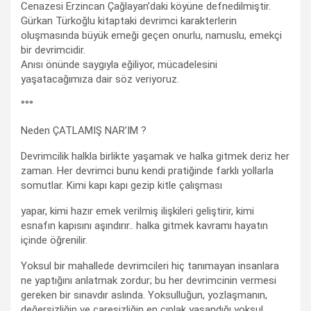
Cenazesi Erzincan Çağlayan’daki köyüne defnedilmiştir.
Gürkan Türkoğlu kitaptaki devrimci karakterlerin
oluşmasında büyük emeği geçen onurlu, namuslu, emekçi
bir devrimcidir.
Anısı önünde saygıyla eğiliyor, mücadelesini
yaşatacağımıza dair söz veriyoruz.
°°°
Neden ÇATLAMIŞ NAR’IM ?
Devrimcilik halkla birlikte yaşamak ve halka gitmek deriz her
zaman. Her devrimci bunu kendi pratiğinde farklı yollarla
somutlar. Kimi kapı kapı gezip kitle çalışması
yapar, kimi hazır emek verilmiş ilişkileri geliştirir, kimi
esnafın kapısını aşındırır.. halka gitmek kavramı hayatın
içinde öğrenilir.
Yoksul bir mahallede devrimcileri hiç tanımayan insanlara
ne yaptığını anlatmak zordur; bu her devrimcinin vermesi
gereken bir sınavdır aslında. Yoksulluğun, yozlaşmanın,
değersizliğin ve çaresizliğin en çıplak yaşandığı yoksul