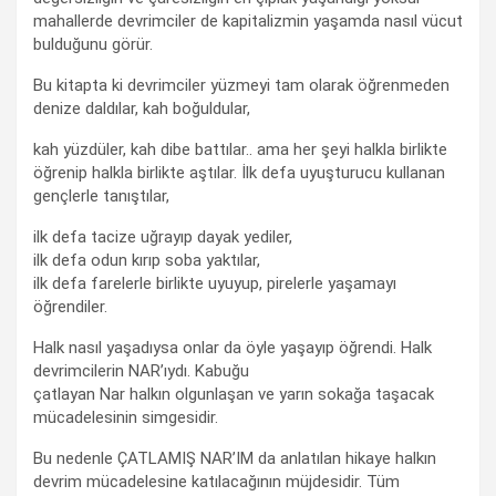
mahallerde devrimciler de kapitalizmin yaşamda nasıl vücut
bulduğunu görür.
Bu kitapta ki devrimciler yüzmeyi tam olarak öğrenmeden
denize daldılar, kah boğuldular,
kah yüzdüler, kah dibe battılar.. ama her şeyi halkla birlikte
öğrenip halkla birlikte aştılar. İlk defa uyuşturucu kullanan
gençlerle tanıştılar,
ilk defa tacize uğrayıp dayak yediler,
ilk defa odun kırıp soba yaktılar,
ilk defa farelerle birlikte uyuyup, pirelerle yaşamayı
öğrendiler.
Halk nasıl yaşadıysa onlar da öyle yaşayıp öğrendi. Halk
devrimcilerin NAR’ıydı. Kabuğu
çatlayan Nar halkın olgunlaşan ve yarın sokağa taşacak
mücadelesinin simgesidir.
Bu nedenle ÇATLAMIŞ NAR’IM da anlatılan hikaye halkın
devrim mücadelesine katılacağının müjdesidir. Tüm