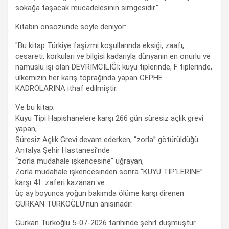
sokağa taşacak mücadelesinin simgesidir."
Kitabın önsözünde söyle deniyor:
"Bu kitap Türkiye faşizmi koşullarında eksiği, zaafı,
cesareti, korkuları ve bilgisi kadarıyla dünyanın en onurlu ve
namuslu işi olan DEVRİMCİLİĞİ; kuyu tiplerinde, F tiplerinde,
ülkemizin her karış toprağında yapan CEPHE
KADROLARINA ithaf edilmiştir.
Ve bu kitap;
Kuyu Tipi Hapishanelere karşı 266 gün süresiz açlık grevi
yapan,
Süresiz Açlık Grevi devam ederken, “zorla” götürüldüğü
Antalya Şehir Hastanesi’nde
“zorla müdahale işkencesine” uğrayan,
Zorla müdahale işkencesinden sonra “KUYU TİP’LERİNE”
karşı 41. zaferi kazanan ve
üç ay boyunca yoğun bakımda ölüme karşı direnen
GÜRKAN TÜRKOĞLU’nun anısınadır.
Gürkan Türkoğlu 5-07-2026 tarihinde şehit düşmüştür.