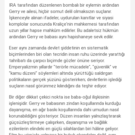
IRA tarafından düzenlenen bombalı bir eylemin ardından
Gerry ve ailesi, hiçbir somut delil olmaksızın suçlanır.
İşkenceyle alınan ifadeler, uydurulan kanıtlar ve siyasi
komplolar sonucunda Kraliçe'nin mahkemesi tarafından
uzun yıllar hapse mahkûm edilirler. Bu adaletsiz hükmün
ardından Gerry ve babası aynı hapishaneye sevk edilir.
Eser aynı zamanda devlet şiddetinin en sistematik
biçimlerinden biri olan tecridin insan ruhu üzerinde yarattığı
tahribatı da çarpıcı biçimde gözler önüne seriyor.
Emperyalizmin yıllardır "terörle mücadele", "güvenlik" ve
"kamu düzeni" söylemleri altında yürüttüğü saldırgan
politikaların gerçek yüzünü gösterirken; devletlerin işlediği
suçların nasıl görünmez kılındığını da teşhir ediyor.
Bir diğer dikkat çekici nokta ise baba-oğul ilişkisinin
işlenişidir. Gerry ve babasının zindan koşullarında kurduğu
dayanışma, en ağır baskı koşullarında dahi umudun nasıl
korunabildiğini gösteriyor. Düzen insanları yalnızlaştırarak
güçsüzleştirmeye çalışırken, dayanışma ve bağlılık
ezilenlerin elindeki en güçlü silahlardan biri hâline geliyor.
Film bu yönüyle yalnızca bir hukuk skandalını değil, aynı