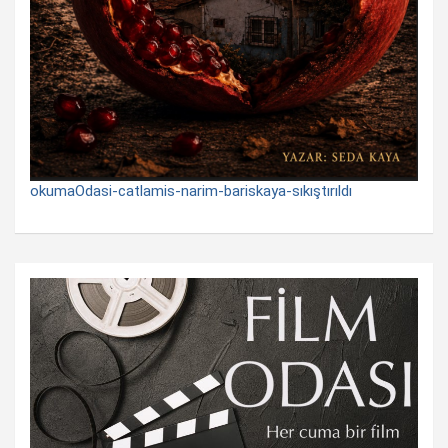
okumaOdasi-catlamis-narim-bariskaya-sıkıştırıldı