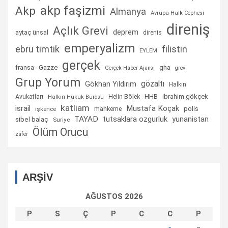
akp faşizmi
Akp
Almanya
Avrupa Halk Cephesi
direniş
Açlık Grevi
deprem
aytaç ünsal
direnis
emperyalizm
ebru timtik
filistin
EYLEM
gerçek
fransa
gha
Gazze
Gerçek Haber Ajansı
grev
Grup Yorum
gözaltı
Gökhan Yıldırım
Halkın
Helin Bölek
HHB
ibrahim gökçek
Avukatları
Halkın Hukuk Bürosu
katliam
israil
Mustafa Koçak
mahkeme
polis
işkence
TAYAD
tutsaklara ozgurluk
yunanistan
sibel balaç
Suriye
Ölüm Orucu
zafer
ARŞİV
AĞUSTOS 2026
P
S
Ç
P
C
C
P