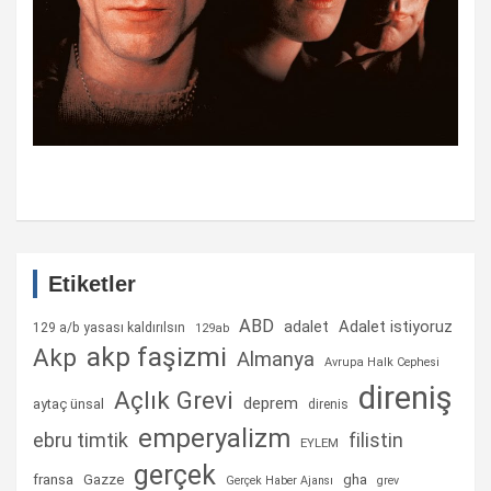
Etiketler
ABD
Adalet istiyoruz
adalet
129 a/b yasası kaldırılsın
129ab
akp faşizmi
Akp
Almanya
Avrupa Halk Cephesi
direniş
Açlık Grevi
deprem
aytaç ünsal
direnis
emperyalizm
ebru timtik
filistin
EYLEM
gerçek
fransa
gha
Gazze
Gerçek Haber Ajansı
grev