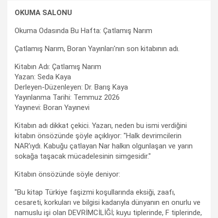
OKUMA SALONU
Okuma Odasında Bu Hafta: Çatlamış Narım
Çatlamış Narım, Boran Yayınları'nın son kitabının adı.
Kitabın Adı: Çatlamış Narım
Yazan: Seda Kaya
Derleyen-Düzenleyen: Dr. Barış Kaya
Yayınlanma Tarihi: Temmuz 2026
Yayınevi: Boran Yayınevi
Kitabın adı dikkat çekici. Yazarı, neden bu ismi verdiğini
kitabın önsözünde şöyle açıklıyor: "Halk devrimcilerin
NAR’ıydı. Kabuğu çatlayan Nar halkın olgunlaşan ve yarın
sokağa taşacak mücadelesinin simgesidir."
Kitabın önsözünde söyle deniyor:
"Bu kitap Türkiye faşizmi koşullarında eksiği, zaafı,
cesareti, korkuları ve bilgisi kadarıyla dünyanın en onurlu ve
namuslu işi olan DEVRİMCİLİĞİ; kuyu tiplerinde, F tiplerinde,