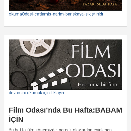
okumaOdasi-catlamis-narim-bariskaya-sıkıştırıldı
devamını okumak için tıklayın
Film Odası’nda Bu Hafta:BABAM
İÇİN
Bu hafta film köşemizde, gerçek olaylardan esinlenen