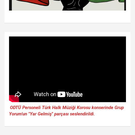
ODTÜ Personeli Türk Halk Müziği Korosu konserinde Grup
Yorum'un "Yar Gelmiş" parçası seslendirildi.