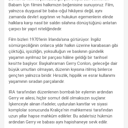
Babam İçin filmini halkımızın beğenisine sunuyoruz. Film,
yalnızca duygusal bir baba-oğul hikâyesi değil; aynı
zamanda devlet aygıtının ve hukukun egemenlerin elinde
halklara karşı nasıl bir saldırı silahına dönüştüğünü anlatan
çarpıcı bir yapıt niteliğindedir.
Film bizleri 1970'lerin İrlanda'sına götürüyor. İngiliz
sömürgeciliğinin onlarca yıldır halkın üzerine karabasan gibi
çöktüğü, işsizliğin, yoksulluğun ve baskının gündelik
yaşamın ayrılmaz bir parçası hâline geldiği bir tarihsel
kesitte başlıyor. Başkahraman Gerry Conlon, geleceğe dair
büyük umutları olmayan, düzenin kıyısına itilmiş binlerce
gençten yalnızca biridir. Hırsızlık, hippilik ve esrar kullanımı
yaşamının sıradan parçalarıdır.
IRA tarafından düzenlenen bombalı bir eylemin ardından
Gerry ve ailesi, hiçbir somut delil olmaksızın suçlanır.
İşkenceyle alınan ifadeler, uydurulan kanıtlar ve siyasi
komplolar sonucunda Kraliçe'nin mahkemesi tarafından
uzun yıllar hapse mahkûm edilirler. Bu adaletsiz hükmün
ardından Gerry ve babası aynı hapishaneye sevk edilir.