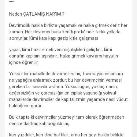
°°°
Neden ÇATLAMIŞ NAR’IM ?
Devrimcilik halkla birlikte yaşamak ve halka gitmek deriz her
zaman. Her devrimci bunu kendi pratiğinde farklı yollarla
somutlar. Kimi kapı kapı gezip kitle çalışması
yapar, kimi hazır emek verilmiş ilişkileri geliştirir, kimi
esnafın kapısını aşındırır.. halka gitmek kavramı hayatın
içinde öğrenilir.
Yoksul bir mahallede devrimcileri hiç tanımayan insanlara
ne yaptığını anlatmak zordur; bu her devrimcinin vermesi
gereken bir sınavdır aslında. Yoksulluğun, yozlaşmanın,
değersizliğin ve çaresizliğin en çıplak yaşandığı yoksul
mahallerde devrimciler de kapitalizmin yaşamda nasıl vücut
bulduğunu görür.
Bu kitapta ki devrimciler yüzmeyi tam olarak öğrenmeden
denize daldılar, kah boğuldular,
kah yüzdüler, kah dibe battılar.. ama her şeyi halkla birlikte