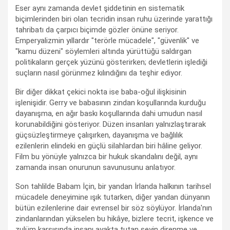
Eser aynı zamanda devlet şiddetinin en sistematik
biçimlerinden biri olan tecridin insan ruhu üzerinde yarattığı
tahribatı da çarpıcı biçimde gözler önüne seriyor.
Emperyalizmin yıllardır "terörle mücadele", "güvenlik" ve
"kamu düzeni" söylemleri altında yürüttüğü saldırgan
politikaların gerçek yüzünü gösterirken; devletlerin işlediği
suçların nasıl görünmez kılındığını da teşhir ediyor.
Bir diğer dikkat çekici nokta ise baba-oğul ilişkisinin
işlenişidir. Gerry ve babasının zindan koşullarında kurduğu
dayanışma, en ağır baskı koşullarında dahi umudun nasıl
korunabildiğini gösteriyor. Düzen insanları yalnızlaştırarak
güçsüzleştirmeye çalışırken, dayanışma ve bağlılık
ezilenlerin elindeki en güçlü silahlardan biri hâline geliyor.
Film bu yönüyle yalnızca bir hukuk skandalını değil, aynı
zamanda insan onurunun savunusunu anlatıyor.
Son tahlilde Babam İçin, bir yandan İrlanda halkının tarihsel
mücadele deneyimine ışık tutarken, diğer yandan dünyanın
bütün ezilenlerine dair evrensel bir söz söylüyor. İrlanda'nın
zindanlarından yükselen bu hikâye, bizlere tecrit, işkence ve
zulüm karşısında insanı ayakta tutan şeyin direnme ve