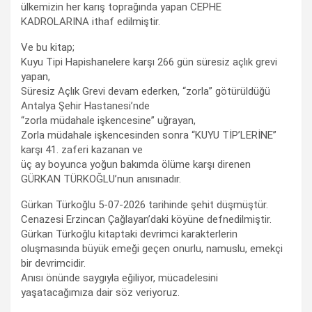
ülkemizin her karış toprağında yapan CEPHE
KADROLARINA ithaf edilmiştir.
Ve bu kitap;
Kuyu Tipi Hapishanelere karşı 266 gün süresiz açlık grevi
yapan,
Süresiz Açlık Grevi devam ederken, “zorla” götürüldüğü
Antalya Şehir Hastanesi’nde
“zorla müdahale işkencesine” uğrayan,
Zorla müdahale işkencesinden sonra “KUYU TİP’LERİNE”
karşı 41. zaferi kazanan ve
üç ay boyunca yoğun bakımda ölüme karşı direnen
GÜRKAN TÜRKOĞLU’nun anısınadır.
Gürkan Türkoğlu 5-07-2026 tarihinde şehit düşmüştür.
Cenazesi Erzincan Çağlayan’daki köyüne defnedilmiştir.
Gürkan Türkoğlu kitaptaki devrimci karakterlerin
oluşmasında büyük emeği geçen onurlu, namuslu, emekçi
bir devrimcidir.
Anısı önünde saygıyla eğiliyor, mücadelesini
yaşatacağımıza dair söz veriyoruz.