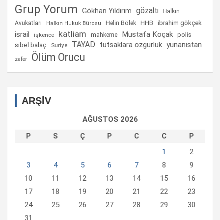
Grup Yorum
gözaltı
Gökhan Yıldırım
Halkın
Helin Bölek
HHB
ibrahim gökçek
Avukatları
Halkın Hukuk Bürosu
katliam
israil
Mustafa Koçak
mahkeme
polis
işkence
TAYAD
tutsaklara ozgurluk
yunanistan
sibel balaç
Suriye
Ölüm Orucu
zafer
ARŞİV
AĞUSTOS 2026
P
S
Ç
P
C
C
P
1
2
3
4
5
6
7
8
9
10
11
12
13
14
15
16
17
18
19
20
21
22
23
24
25
26
27
28
29
30
31