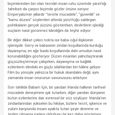
biçimlerinden biri olan tecridin insan ruhu üzerinde yarattığı
tahribatı da çarpıcı biçimde gözler önüne seriyor.
Emperyalizmin yıllardır "terörle mücadele", "güvenlik" ve
"kamu düzeni" söylemleri altında yürüttüğü saldırgan
politikaların gerçek yüzünü gösterirken; devletlerin işlediği
suçların nasıl görünmez kılındığını da teşhir ediyor.
Bir diğer dikkat çekici nokta ise baba-oğul ilişkisinin
işlenişidir. Gerry ve babasının zindan koşullarında kurduğu
dayanışma, en ağır baskı koşullarında dahi umudun nasıl
korunabildiğini gösteriyor. Düzen insanları yalnızlaştırarak
güçsüzleştirmeye çalışırken, dayanışma ve bağlılık
ezilenlerin elindeki en güçlü silahlardan biri hâline geliyor.
Film bu yönüyle yalnızca bir hukuk skandalını değil, aynı
zamanda insan onurunun savunusunu anlatıyor.
Son tahlilde Babam İçin, bir yandan İrlanda halkının tarihsel
mücadele deneyimine ışık tutarken, diğer yandan dünyanın
bütün ezilenlerine dair evrensel bir söz söylüyor. İrlanda'nın
zindanlarından yükselen bu hikâye, bizlere tecrit, işkence ve
zulüm karşısında insanı ayakta tutan şeyin direnme ve
teslim olmama iradesi olduğunu bir kez daha gösteriyor.