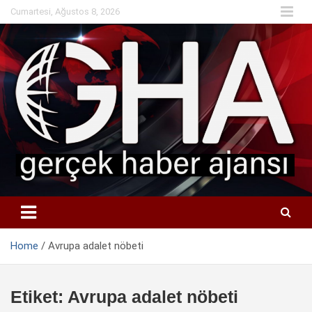
Skip
Cumartesi, Ağustos 8, 2026
to
content
Home
Avrupa adalet nöbeti
Etiket:
Avrupa adalet nöbeti