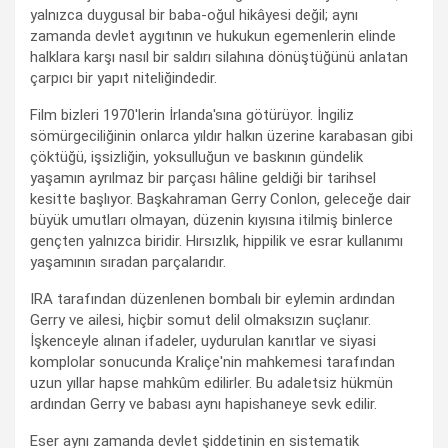
yalnızca duygusal bir baba-oğul hikâyesi değil; aynı
zamanda devlet aygıtının ve hukukun egemenlerin elinde
halklara karşı nasıl bir saldırı silahına dönüştüğünü anlatan
çarpıcı bir yapıt niteliğindedir.
Film bizleri 1970'lerin İrlanda'sına götürüyor. İngiliz
sömürgeciliğinin onlarca yıldır halkın üzerine karabasan gibi
çöktüğü, işsizliğin, yoksulluğun ve baskının gündelik
yaşamın ayrılmaz bir parçası hâline geldiği bir tarihsel
kesitte başlıyor. Başkahraman Gerry Conlon, geleceğe dair
büyük umutları olmayan, düzenin kıyısına itilmiş binlerce
gençten yalnızca biridir. Hırsızlık, hippilik ve esrar kullanımı
yaşamının sıradan parçalarıdır.
IRA tarafından düzenlenen bombalı bir eylemin ardından
Gerry ve ailesi, hiçbir somut delil olmaksızın suçlanır.
İşkenceyle alınan ifadeler, uydurulan kanıtlar ve siyasi
komplolar sonucunda Kraliçe'nin mahkemesi tarafından
uzun yıllar hapse mahkûm edilirler. Bu adaletsiz hükmün
ardından Gerry ve babası aynı hapishaneye sevk edilir.
Eser aynı zamanda devlet şiddetinin en sistematik