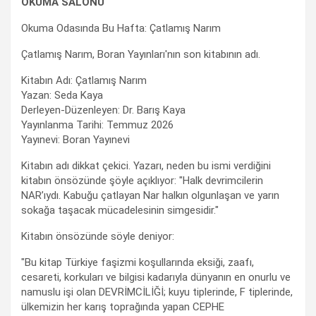
OKUMA SALONU
Okuma Odasında Bu Hafta: Çatlamış Narım
Çatlamış Narım, Boran Yayınları'nın son kitabının adı.
Kitabın Adı: Çatlamış Narım
Yazan: Seda Kaya
Derleyen-Düzenleyen: Dr. Barış Kaya
Yayınlanma Tarihi: Temmuz 2026
Yayınevi: Boran Yayınevi
Kitabın adı dikkat çekici. Yazarı, neden bu ismi verdiğini
kitabın önsözünde şöyle açıklıyor: "Halk devrimcilerin
NAR’ıydı. Kabuğu çatlayan Nar halkın olgunlaşan ve yarın
sokağa taşacak mücadelesinin simgesidir."
Kitabın önsözünde söyle deniyor:
"Bu kitap Türkiye faşizmi koşullarında eksiği, zaafı,
cesareti, korkuları ve bilgisi kadarıyla dünyanın en onurlu ve
namuslu işi olan DEVRİMCİLİĞİ; kuyu tiplerinde, F tiplerinde,
ülkemizin her karış toprağında yapan CEPHE