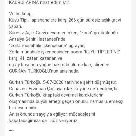
KADROLARINA ithaf edilmiştir.
Ve bu kitap;
Kuyu Tipi Hapishanelere karşı 266 gün süresiz açlık grevi
yapan,
Süresiz Açlık Grevi devam ederken, “zorla” götürüldüğü
Antalya Şehir Hastanesi’nde
“zorla müdahale işkencesine” uğrayan,
Zorla müdahale işkencesinden sonra “KUYU TİP’LERİNE”
karşı 41. zaferi kazanan ve
üç ay boyunca yoğun bakımda ölüme karşı direnen
GÜRKAN TÜRKOĞLU’nun anısınadır.
Gürkan Türkoğlu 5-07-2026 tarihinde şehit düşmüştür.
Cenazesi Erzincan Çağlayan’daki köyüne defnedilmiştir.
Gürkan Türkoğlu kitaptaki devrimci karakterlerin
oluşmasında büyük emeği geçen onurlu, namuslu, emekçi
bir devrimcidir.
Anısı önünde saygıyla eğiliyor, mücadelesini
yaşatacağımıza dair söz veriyoruz.
°°°