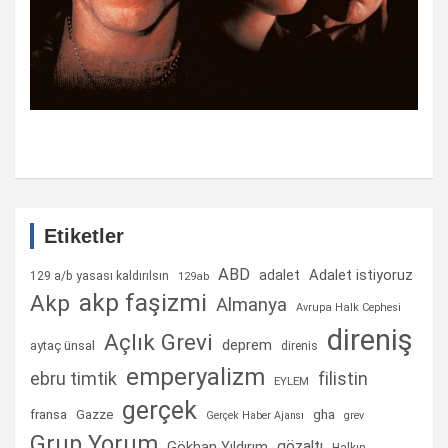
Etiketler
ABD
Adalet istiyoruz
adalet
129 a/b yasası kaldırılsın
129ab
akp faşizmi
Akp
Almanya
Avrupa Halk Cephesi
direniş
Açlık Grevi
deprem
aytaç ünsal
direnis
emperyalizm
ebru timtik
filistin
EYLEM
gerçek
fransa
gha
Gazze
Gerçek Haber Ajansı
grev
Grup Yorum
gözaltı
Gökhan Yıldırım