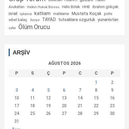
Halkın
Helin Bölek
HHB
ibrahim gökçek
Avukatları
Halkın Hukuk Bürosu
katliam
israil
Mustafa Koçak
mahkeme
polis
işkence
TAYAD
tutsaklara ozgurluk
yunanistan
sibel balaç
Suriye
Ölüm Orucu
zafer
ARŞİV
AĞUSTOS 2026
P
S
Ç
P
C
C
P
1
2
3
4
5
6
7
8
9
10
11
12
13
14
15
16
17
18
19
20
21
22
23
24
25
26
27
28
29
30
31