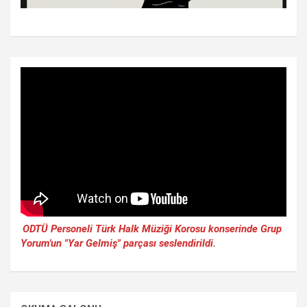
ODTÜ Personeli Türk Halk Müziği Korosu konserinde Grup
Yorum'un "Yar Gelmiş" parçası seslendirildi.