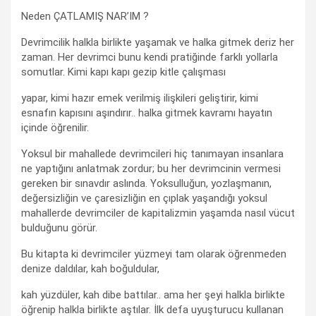
Neden ÇATLAMIŞ NAR’IM ?
Devrimcilik halkla birlikte yaşamak ve halka gitmek deriz her
zaman. Her devrimci bunu kendi pratiğinde farklı yollarla
somutlar. Kimi kapı kapı gezip kitle çalışması
yapar, kimi hazır emek verilmiş ilişkileri geliştirir, kimi
esnafın kapısını aşındırır.. halka gitmek kavramı hayatın
içinde öğrenilir.
Yoksul bir mahallede devrimcileri hiç tanımayan insanlara
ne yaptığını anlatmak zordur; bu her devrimcinin vermesi
gereken bir sınavdır aslında. Yoksulluğun, yozlaşmanın,
değersizliğin ve çaresizliğin en çıplak yaşandığı yoksul
mahallerde devrimciler de kapitalizmin yaşamda nasıl vücut
bulduğunu görür.
Bu kitapta ki devrimciler yüzmeyi tam olarak öğrenmeden
denize daldılar, kah boğuldular,
kah yüzdüler, kah dibe battılar.. ama her şeyi halkla birlikte
öğrenip halkla birlikte aştılar. İlk defa uyuşturucu kullanan