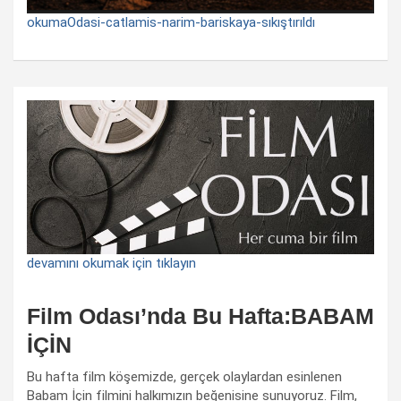
okumaOdasi-catlamis-narim-bariskaya-sıkıştırıldı
devamını okumak için tıklayın
Film Odası’nda Bu Hafta:BABAM
İÇİN
Bu hafta film köşemizde, gerçek olaylardan esinlenen
Babam İçin filmini halkımızın beğenisine sunuyoruz. Film,