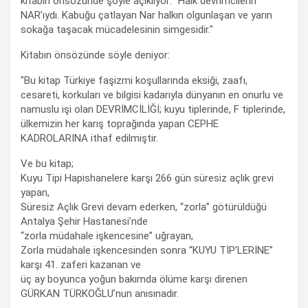
kitabın önsözünde şöyle açıklıyor: "Halk devrimcilerin
NAR’ıydı. Kabuğu çatlayan Nar halkın olgunlaşan ve yarın
sokağa taşacak mücadelesinin simgesidir."
Kitabın önsözünde söyle deniyor:
"Bu kitap Türkiye faşizmi koşullarında eksiği, zaafı,
cesareti, korkuları ve bilgisi kadarıyla dünyanın en onurlu ve
namuslu işi olan DEVRİMCİLİĞİ; kuyu tiplerinde, F tiplerinde,
ülkemizin her karış toprağında yapan CEPHE
KADROLARINA ithaf edilmiştir.
Ve bu kitap;
Kuyu Tipi Hapishanelere karşı 266 gün süresiz açlık grevi
yapan,
Süresiz Açlık Grevi devam ederken, “zorla” götürüldüğü
Antalya Şehir Hastanesi’nde
“zorla müdahale işkencesine” uğrayan,
Zorla müdahale işkencesinden sonra “KUYU TİP’LERİNE”
karşı 41. zaferi kazanan ve
üç ay boyunca yoğun bakımda ölüme karşı direnen
GÜRKAN TÜRKOĞLU’nun anısınadır.