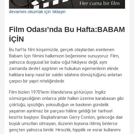
devamını okumak için tıklayın
Film Odası’nda Bu Hafta:BABAM
İÇİN
Bu hafta film köşemizde, gerçek olaylardan esinlenen
Babam İçin filmini halkımızın beğenisine sunuyoruz. Film,
yalnızca duygusal bir baba-oğul hikâyesi değil; aynı
zamanda devlet aygıtının ve hukukun egemenlerin elinde
halklara karşı nasıl bir saldırı silahına dönüştüğünü anlatan
çarpıcı bir yapıt niteliğindedir.
Film bizleri 1970'lerin İrlanda'sına götürüyor. İngiliz
sömürgeciliğinin onlarca yıldır halkın üzerine karabasan gibi
çöktüğü, işsizliğin, yoksulluğun ve baskının gündelik
yaşamın ayrılmaz bir parçası hâline geldiği bir tarihsel
kesitte başlıyor. Başkahraman Gerry Conlon, geleceğe dair
büyük umutları olmayan, düzenin kıyısına itilmiş binlerce
gençten yalnızca biridir. Hırsızlık, hippilik ve esrar kullanımı