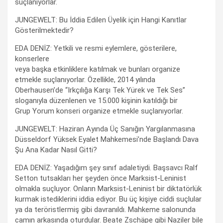
suçlanıyorlar.
JUNGEWELT: Bu İddia Edilen Üyelik için Hangi Kanıtlar
Gösterilmektedir?
EDA DENİZ: Yetkili ve resmi eylemlere, gösterilere,
konserlere
veya başka etkinliklere katılmak ve bunları organize
etmekle suçlanıyorlar. Özellikle, 2014 yılında
Oberhausen’de “Irkçılığa Karşı Tek Yürek ve Tek Ses”
sloganıyla düzenlenen ve 15.000 kişinin katıldığı bir
Grup Yorum konseri organize etmekle suçlanıyorlar.
JUNGEWELT: Haziran Ayında Üç Sanığın Yargılanmasına
Düsseldorf Yüksek Eyalet Mahkemesi’nde Başlandı Dava
Şu Ana Kadar Nasıl Gitti?
EDA DENİZ: Yaşadığım şey sınıf adaletiydi. Başsavcı Ralf
Setton tutsakları her şeyden önce Marksist-Leninist
olmakla suçluyor. Onların Marksist-Leninist bir diktatörlük
kurmak istediklerini iddia ediyor. Bu üç kişiye ciddi suçlular
ya da teröristlermiş gibi davranıldı. Mahkeme salonunda
camın arkasında oturdular. Beate Zschäpe gibi Naziler bile