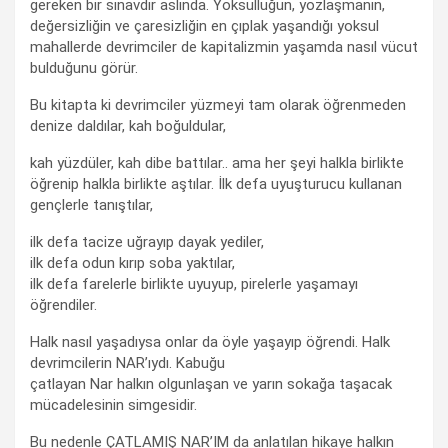
gereken bir sınavdır aslında. Yoksulluğun, yozlaşmanın,
değersizliğin ve çaresizliğin en çıplak yaşandığı yoksul
mahallerde devrimciler de kapitalizmin yaşamda nasıl vücut
bulduğunu görür.
Bu kitapta ki devrimciler yüzmeyi tam olarak öğrenmeden
denize daldılar, kah boğuldular,
kah yüzdüler, kah dibe battılar.. ama her şeyi halkla birlikte
öğrenip halkla birlikte aştılar. İlk defa uyuşturucu kullanan
gençlerle tanıştılar,
ilk defa tacize uğrayıp dayak yediler,
ilk defa odun kırıp soba yaktılar,
ilk defa farelerle birlikte uyuyup, pirelerle yaşamayı
öğrendiler.
Halk nasıl yaşadıysa onlar da öyle yaşayıp öğrendi. Halk
devrimcilerin NAR’ıydı. Kabuğu
çatlayan Nar halkın olgunlaşan ve yarın sokağa taşacak
mücadelesinin simgesidir.
Bu nedenle ÇATLAMIŞ NAR’IM da anlatılan hikaye halkın