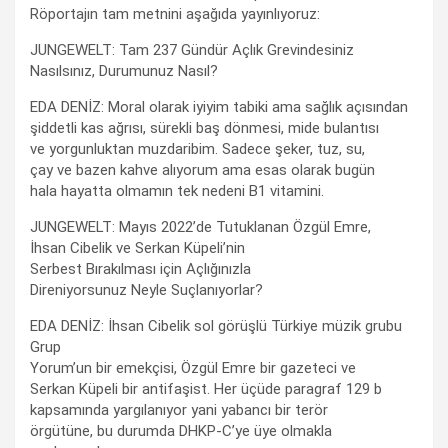
Röportajın tam metnini aşağıda yayınlıyoruz:
JUNGEWELT: Tam 237 Gündür Açlık Grevindesiniz
Nasılsınız, Durumunuz Nasıl?
EDA DENİZ: Moral olarak iyiyim tabiki ama sağlık açısından
şiddetli kas ağrısı, sürekli baş dönmesi, mide bulantısı
ve yorgunluktan muzdaribim. Sadece şeker, tuz, su,
çay ve bazen kahve alıyorum ama esas olarak bugün
hala hayatta olmamın tek nedeni B1 vitamini.
JUNGEWELT: Mayıs 2022’de Tutuklanan Özgül Emre,
İhsan Cibelik ve Serkan Küpeli’nin
Serbest Bırakılması için Açlığınızla
Direniyorsunuz Neyle Suçlanıyorlar?
EDA DENİZ: İhsan Cibelik sol görüşlü Türkiye müzik grubu
Grup
Yorum’un bir emekçisi, Özgül Emre bir gazeteci ve
Serkan Küpeli bir antifaşist. Her üçüde paragraf 129 b
kapsamında yargılanıyor yani yabancı bir terör
örgütüne, bu durumda DHKP-C’ye üye olmakla