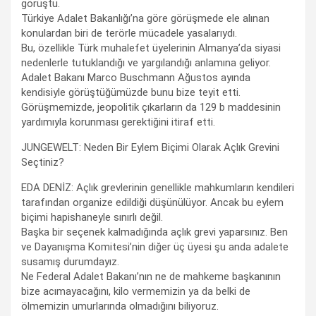
görüştü.
Türkiye Adalet Bakanlığı’na göre görüşmede ele alınan
konulardan biri de terörle mücadele yasalarıydı.
Bu, özellikle Türk muhalefet üyelerinin Almanya’da siyasi
nedenlerle tutuklandığı ve yargılandığı anlamına geliyor.
Adalet Bakanı Marco Buschmann Ağustos ayında
kendisiyle görüştüğümüzde bunu bize teyit etti.
Görüşmemizde, jeopolitik çıkarların da 129 b maddesinin
yardımıyla korunması gerektiğini itiraf etti.
JUNGEWELT: Neden Bir Eylem Biçimi Olarak Açlık Grevini
Seçtiniz?
EDA DENİZ: Açlık grevlerinin genellikle mahkumların kendileri
tarafından organize edildiği düşünülüyor. Ancak bu eylem
biçimi hapishaneyle sınırlı değil.
Başka bir seçenek kalmadığında açlık grevi yaparsınız. Ben
ve Dayanışma Komitesi’nin diğer üç üyesi şu anda adalete
susamış durumdayız.
Ne Federal Adalet Bakanı’nın ne de mahkeme başkanının
bize acımayacağını, kilo vermemizin ya da belki de
ölmemizin umurlarında olmadığını biliyoruz.