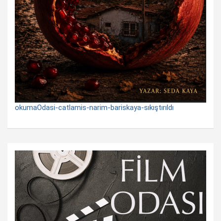
okumaOdasi-catlamis-narim-bariskaya-sıkıştırıldı