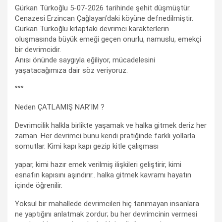
Gürkan Türkoğlu 5-07-2026 tarihinde şehit düşmüştür.
Cenazesi Erzincan Çağlayan’daki köyüne defnedilmiştir.
Gürkan Türkoğlu kitaptaki devrimci karakterlerin
oluşmasında büyük emeği geçen onurlu, namuslu, emekçi
bir devrimcidir.
Anısı önünde saygıyla eğiliyor, mücadelesini
yaşatacağımıza dair söz veriyoruz.
°°°
Neden ÇATLAMIŞ NAR’IM ?
Devrimcilik halkla birlikte yaşamak ve halka gitmek deriz her
zaman. Her devrimci bunu kendi pratiğinde farklı yollarla
somutlar. Kimi kapı kapı gezip kitle çalışması
yapar, kimi hazır emek verilmiş ilişkileri geliştirir, kimi
esnafın kapısını aşındırır.. halka gitmek kavramı hayatın
içinde öğrenilir.
Yoksul bir mahallede devrimcileri hiç tanımayan insanlara
ne yaptığını anlatmak zordur; bu her devrimcinin vermesi