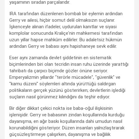
yaşamının sıradan parçalarıdır.
IRA tarafından düzenlenen bombalı bir eylemin ardından
Gerry ve ailesi, hiçbir somut delil olmaksızın suçlanır.
İşkenceyle alınan ifadeler, uydurulan kanıtlar ve siyasi
komplolar sonucunda Kraliçe'nin mahkemesi tarafından
uzun yıllar hapse mahkûm edilirler. Bu adaletsiz hükmün
ardından Gerry ve babası aynı hapishaneye sevk edilir.
Eser aynı zamanda devlet şiddetinin en sistematik
biçimlerinden biri olan tecridin insan ruhu üzerinde yarattığı
tahribatı da çarpıcı biçimde gözler önüne seriyor.
Emperyalizmin yıllardır "terörle mücadele", "güvenlik" ve
"kamu düzeni" söylemleri altında yürüttüğü saldırgan
politikaların gerçek yüzünü gösterirken; devletlerin işlediği
suçların nasıl görünmez kılındığını da teşhir ediyor.
Bir diğer dikkat çekici nokta ise baba-oğul ilişkisinin
işlenişidir. Gerry ve babasının zindan koşullarında kurduğu
dayanışma, en ağır baskı koşullarında dahi umudun nasıl
korunabildiğini gösteriyor. Düzen insanları yalnızlaştırarak
güçsüzleştirmeye çalışırken, dayanışma ve bağlılık