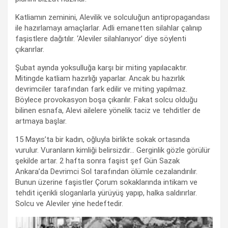
Katliamın zeminini, Alevilik ve solculuğun antipropagandası
ile hazırlamayı amaçlarlar. Adli emanetten silahlar çalınıp
faşistlere dağıtılır. ‘Aleviler silahlanıyor’ diye söylenti
çıkarırlar.
Şubat ayında yoksulluğa karşı bir miting yapılacaktır.
Mitingde katliam hazırlığı yaparlar. Ancak bu hazırlık
devrimciler tarafından fark edilir ve miting yapılmaz.
Böylece provokasyon boşa çıkarılır. Fakat solcu olduğu
bilinen esnafa, Alevi ailelere yönelik taciz ve tehditler de
artmaya başlar.
15 Mayıs’ta bir kadın, oğluyla birlikte sokak ortasında
vurulur. Vuranların kimliği belirsizdir… Gerginlik gözle görülür
şekilde artar. 2 hafta sonra faşist şef Gün Sazak
Ankara’da Devrimci Sol tarafından ölümle cezalandırılır.
Bunun üzerine faşistler Çorum sokaklarında intikam ve
tehdit içerikli sloganlarla yürüyüş yapıp, halka saldırırlar.
Solcu ve Aleviler yine hedeftedir.