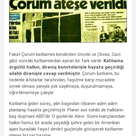
Fakat Çorum katliamını kendinden önceki ve (Sivas, Gazi
gibi) sonraki katliamlardan ayıran bir fark vardır.
Katliama
örgütlü halkın, direniş komiteleriyle hayata geçirdiği
silahlı direnişle cevap verilmiştir.
Çorum katliamı, bu
nedenle iktidarlar tarafından, faşizme karşı mücadele
örnek olması yanıyla yok sayılmaya, duyurulmamaya,
öğretilmemeye çalışılır.
Katliama giden süreç, yılın başından itibaren adım adım
planlanıp hayata geçirilmiştir. Planın asıl sahibi de halkların
baş düşmanı ABD’dir. O günlerde Alevi- Sünni inançlarından
halkın henüz bir arada yaşadığı şehre gelen bir Amerikan
ajanı buradaki faşist devlet güçleriyle görüşerek katliamın
planını bizzat hazırlar.