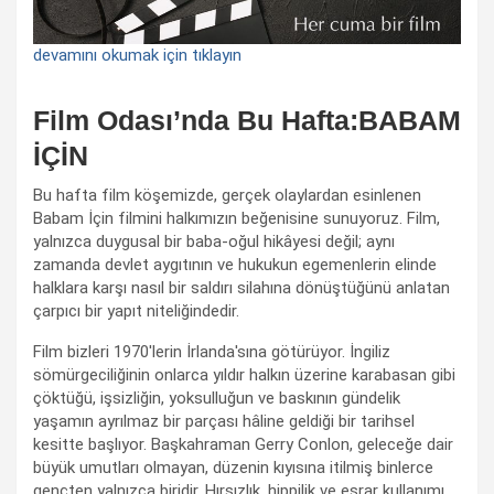
devamını okumak için tıklayın
Film Odası’nda Bu Hafta:BABAM
İÇİN
Bu hafta film köşemizde, gerçek olaylardan esinlenen
Babam İçin filmini halkımızın beğenisine sunuyoruz. Film,
yalnızca duygusal bir baba-oğul hikâyesi değil; aynı
zamanda devlet aygıtının ve hukukun egemenlerin elinde
halklara karşı nasıl bir saldırı silahına dönüştüğünü anlatan
çarpıcı bir yapıt niteliğindedir.
Film bizleri 1970'lerin İrlanda'sına götürüyor. İngiliz
sömürgeciliğinin onlarca yıldır halkın üzerine karabasan gibi
çöktüğü, işsizliğin, yoksulluğun ve baskının gündelik
yaşamın ayrılmaz bir parçası hâline geldiği bir tarihsel
kesitte başlıyor. Başkahraman Gerry Conlon, geleceğe dair
büyük umutları olmayan, düzenin kıyısına itilmiş binlerce
gençten yalnızca biridir. Hırsızlık, hippilik ve esrar kullanımı