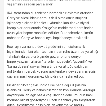
yaşamının sıradan parçalarıdır.
IRA tarafından düzenlenen bombalı bir eylemin ardından
Gerry ve ailesi, hiçbir somut delil olmaksızın suçlanır.
İşkenceyle alınan ifadeler, uydurulan kanıtlar ve siyasi
komplolar sonucunda Kraliçe'nin mahkemesi tarafından
uzun yıllar hapse mahkûm edilirler. Bu adaletsiz hükmün
ardından Gerry ve babası aynı hapishaneye sevk edilir.
Eser aynı zamanda devlet şiddetinin en sistematik
biçimlerinden biri olan tecridin insan ruhu üzerinde yarattığı
tahribatı da çarpıcı biçimde gözler önüne seriyor.
Emperyalizmin yıllardır "terörle mücadele", "güvenlik" ve
"kamu düzeni" söylemleri altında yürüttüğü saldırgan
politikaların gerçek yüzünü gösterirken; devletlerin işlediği
suçların nasıl görünmez kılındığını da teşhir ediyor.
Bir diğer dikkat çekici nokta ise baba-oğul ilişkisinin
işlenişidir. Gerry ve babasının zindan koşullarında kurduğu
dayanışma, en ağır baskı koşullarında dahi umudun nasıl
korunabildiğini gösteriyor. Düzen insanları yalnızlaştırarak
güçsüzleştirmeye çalışırken, dayanışma ve bağlılık