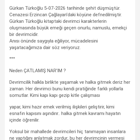
Gürkan Türkoğlu 5-07-2026 tarihinde şehit düşmüştür.
Cenazesi Erzincan Çağlayan’daki köyüne defnedilmiştir.
Gürkan Türkoğlu kitaptaki devrimci karakterlerin
oluşmasında büyük emeği geçen onurlu, namuslu, emekçi
bir devrimcidir.
Anısı önünde saygıyla eğiliyor, mücadelesini
yaşatacağımıza dair söz veriyoruz.
°°°
Neden ÇATLAMIŞ NAR’IM ?
Devrimcilik halkla birlikte yaşamak ve halka gitmek deriz her
zaman. Her devrimci bunu kendi pratiğinde farklı yollarla
somutlar. Kimi kapı kapı gezip kitle çalışması
yapar, kimi hazır emek verilmiş ilişkileri geliştirir, kimi
esnafın kapısını aşındırır.. halka gitmek kavramı hayatın
içinde öğrenilir.
Yoksul bir mahallede devrimcileri hiç tanımayan insanlara
ne yaptığını anlatmak zordur; bu her devrimcinin vermesi