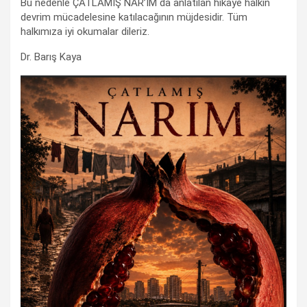
Bu nedenle ÇATLAMIŞ NAR’IM da anlatılan hikaye halkın
devrim mücadelesine katılacağının müjdesidir. Tüm
halkımıza iyi okumalar dileriz.
Dr. Barış Kaya