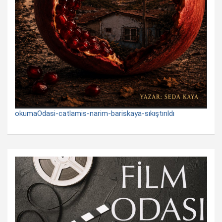
okumaOdasi-catlamis-narim-bariskaya-sıkıştırıldı