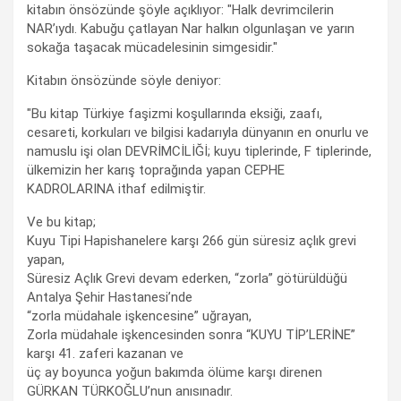
kitabın önsözünde şöyle açıklıyor: "Halk devrimcilerin
NAR’ıydı. Kabuğu çatlayan Nar halkın olgunlaşan ve yarın
sokağa taşacak mücadelesinin simgesidir."
Kitabın önsözünde söyle deniyor:
"Bu kitap Türkiye faşizmi koşullarında eksiği, zaafı,
cesareti, korkuları ve bilgisi kadarıyla dünyanın en onurlu ve
namuslu işi olan DEVRİMCİLİĞİ; kuyu tiplerinde, F tiplerinde,
ülkemizin her karış toprağında yapan CEPHE
KADROLARINA ithaf edilmiştir.
Ve bu kitap;
Kuyu Tipi Hapishanelere karşı 266 gün süresiz açlık grevi
yapan,
Süresiz Açlık Grevi devam ederken, “zorla” götürüldüğü
Antalya Şehir Hastanesi’nde
“zorla müdahale işkencesine” uğrayan,
Zorla müdahale işkencesinden sonra “KUYU TİP’LERİNE”
karşı 41. zaferi kazanan ve
üç ay boyunca yoğun bakımda ölüme karşı direnen
GÜRKAN TÜRKOĞLU’nun anısınadır.