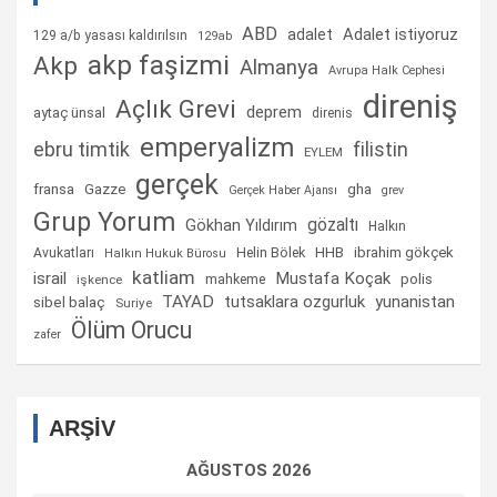
ABD
Adalet istiyoruz
adalet
129 a/b yasası kaldırılsın
129ab
akp faşizmi
Akp
Almanya
Avrupa Halk Cephesi
direniş
Açlık Grevi
deprem
aytaç ünsal
direnis
emperyalizm
ebru timtik
filistin
EYLEM
gerçek
fransa
gha
Gazze
Gerçek Haber Ajansı
grev
Grup Yorum
gözaltı
Gökhan Yıldırım
Halkın
Helin Bölek
HHB
ibrahim gökçek
Avukatları
Halkın Hukuk Bürosu
katliam
israil
Mustafa Koçak
mahkeme
polis
işkence
TAYAD
tutsaklara ozgurluk
yunanistan
sibel balaç
Suriye
Ölüm Orucu
zafer
ARŞİV
AĞUSTOS 2026