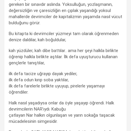
gereken bir sınavdır aslında. Yoksulluğun, yozlaşmanın,
değersizliğin ve çaresizliğin en çıplak yaşandığı yoksul
mahallerde devrimciler de kapitalizmin yaşamda nasıl vücut
bulduğunu görür.
Bu kitapta ki devrimciler yüzmeyi tam olarak öğrenmeden
denize daldılar, kah boğuldular,
kah yüzdüler, kah dibe battılar.. ama her şeyi halkla birlikte
öğrenip halkla birlikte aştılar. İlk defa uyuşturucu kullanan
gençlerle tanıştılar,
ilk defa tacize uğrayıp dayak yediler,
ilk defa odun kırıp soba yaktılar,
ilk defa farelerle birlikte uyuyup, pirelerle yaşamayı
öğrendiler.
Halk nasıl yaşadıysa onlar da öyle yaşayıp öğrendi. Halk
devrimcilerin NAR’ıydı. Kabuğu
çatlayan Nar halkın olgunlaşan ve yarın sokağa taşacak
mücadelesinin simgesidir.