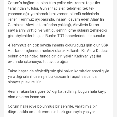
Çorum’a bağlantısı olan tüm yollar sivil-resmi faşistler
tarafından tutulur. Günler tacizler, tehditler, tek tek
yaşanan ağır yaralamalı kimi zaman ölümlü saldırılarla
ilerler. Temmuz ayı başında, inşaatı devam eden Alaattin
Camisinin Aleviler tarafından yakıldığı, Alevilerin Kuran
sayfalarını yırttığı ve yaktığı, şehrin içme sularını zehirlediği
gibi söylentiler başlar. Bunlar TRT haberlerinde de sunulur.
4 Temmuz en çok sayıda insanın öldürüldüğü gün olur. SSK
Hastanesi işkence merkezi olarak kullanılır. Bir Alevi Dedesi
şehrin ortasındaki fırında diri diri yakılır. Kadınlar, yaşlılar
evlerinde işkenceye, tecavüze uğrar…
Fakat başta da söylediğimiz gibi halkın komiteler aracılığıyla
yarattığı silahlı direnişle bu kapsamlı faşist saldırı da
nihayet püskürtülür.
Resmi rakamlara göre 57 kişi katledilmiş, bugün hala kayıp
olan onlarca insan var…
Çorum halkı ikiye bölünmüş bir şehirde, yaratılmış bir
düşmanlıkla ama direnmenin haklı gururuyla yaşıyor.