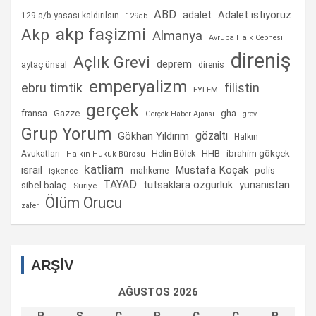
ABD
Adalet istiyoruz
adalet
129 a/b yasası kaldırılsın
129ab
akp faşizmi
Akp
Almanya
Avrupa Halk Cephesi
direniş
Açlık Grevi
deprem
aytaç ünsal
direnis
emperyalizm
ebru timtik
filistin
EYLEM
gerçek
fransa
gha
Gazze
Gerçek Haber Ajansı
grev
Grup Yorum
gözaltı
Gökhan Yıldırım
Halkın
Helin Bölek
HHB
ibrahim gökçek
Avukatları
Halkın Hukuk Bürosu
katliam
israil
Mustafa Koçak
mahkeme
polis
işkence
TAYAD
tutsaklara ozgurluk
yunanistan
sibel balaç
Suriye
Ölüm Orucu
zafer
ARŞİV
AĞUSTOS 2026
P
S
Ç
P
C
C
P