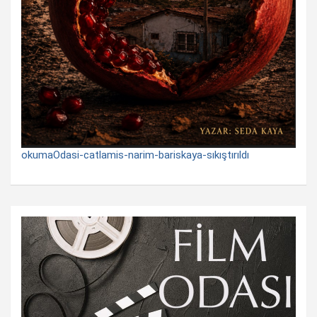
okumaOdasi-catlamis-narim-bariskaya-sıkıştırıldı