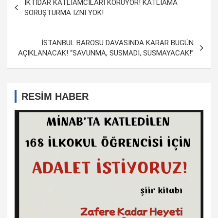
İKTİDAR KATLİAMCILARI KORUYOR! KATLİAMA
dolaşımı
SORUŞTURMA İZNİ YOK!
İSTANBUL BAROSU DAVASINDA KARAR BUGÜN
AÇIKLANACAK! “SAVUNMA, SUSMADI, SUSMAYACAK!”
RESİM HABER