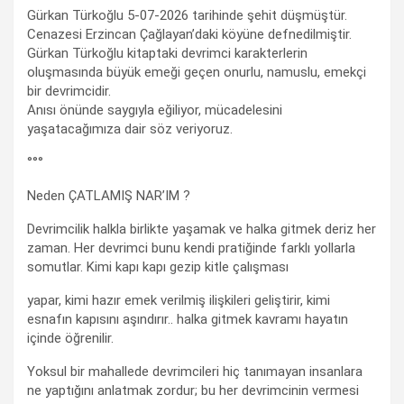
Gürkan Türkoğlu 5-07-2026 tarihinde şehit düşmüştür.
Cenazesi Erzincan Çağlayan’daki köyüne defnedilmiştir.
Gürkan Türkoğlu kitaptaki devrimci karakterlerin
oluşmasında büyük emeği geçen onurlu, namuslu, emekçi
bir devrimcidir.
Anısı önünde saygıyla eğiliyor, mücadelesini
yaşatacağımıza dair söz veriyoruz.
°°°
Neden ÇATLAMIŞ NAR’IM ?
Devrimcilik halkla birlikte yaşamak ve halka gitmek deriz her
zaman. Her devrimci bunu kendi pratiğinde farklı yollarla
somutlar. Kimi kapı kapı gezip kitle çalışması
yapar, kimi hazır emek verilmiş ilişkileri geliştirir, kimi
esnafın kapısını aşındırır.. halka gitmek kavramı hayatın
içinde öğrenilir.
Yoksul bir mahallede devrimcileri hiç tanımayan insanlara
ne yaptığını anlatmak zordur; bu her devrimcinin vermesi