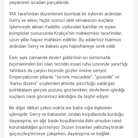
yaşamının sıradan parçalarıdır.
IRA tarafından düzenlenen bombalı bir eylemin ardından
Gerry ve ailesi, hiçbir somut delil olmaksızın suçlanır.
İşkenceyle alınan ifadeler, uydurulan kanıtlar ve siyasi
komplolar sonucunda Kraliçe'nin mahkemesi tarafından
uzun yıllar hapse mahkûm edilirler. Bu adaletsiz hükmün
ardından Gerry ve babası aynı hapishaneye sevk edilir.
Eser aynı zamanda devlet şiddetinin en sistematik
biçimlerinden biri olan tecridin insan ruhu üzerinde yarattığı
tahribatı da çarpıcı biçimde gözler önüne seriyor.
Emperyalizmin yıllardır "terörle mücadele", "güvenlik" ve
"kamu düzeni" söylemleri altında yürüttüğü saldırgan
politikaların gerçek yüzünü gösterirken; devletlerin işlediği
suçların nasıl görünmez kılındığını da teşhir ediyor.
Bir diğer dikkat çekici nokta ise baba-oğul ilişkisinin
işlenişidir. Gerry ve babasının zindan koşullarında kurduğu
dayanışma, en ağır baskı koşullarında dahi umudun nasıl
korunabildiğini gösteriyor. Düzen insanları yalnızlaştırarak
güçsüzleştirmeye çalışırken, dayanışma ve bağlılık