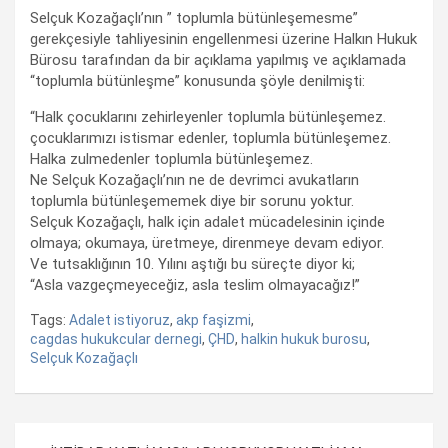
Selçuk Kozağaçlı’nın ” toplumla bütünleşemesme”
gerekçesiyle tahliyesinin engellenmesi üzerine Halkın Hukuk
Bürosu tarafından da bir açıklama yapılmış ve açıklamada
“toplumla bütünleşme” konusunda şöyle denilmişti:
“Halk çocuklarını zehirleyenler toplumla bütünleşemez.
çocuklarımızı istismar edenler, toplumla bütünleşemez.
Halka zulmedenler toplumla bütünleşemez.
Ne Selçuk Kozağaçlı’nın ne de devrimci avukatların
toplumla bütünleşememek diye bir sorunu yoktur.
Selçuk Kozağaçlı, halk için adalet mücadelesinin içinde
olmaya; okumaya, üretmeye, direnmeye devam ediyor.
Ve tutsaklığının 10. Yılını aştığı bu süreçte diyor ki;
“Asla vazgeçmeyeceğiz, asla teslim olmayacağız!”
Tags:
Adalet istiyoruz
,
akp faşizmi
,
cagdas hukukcular dernegi
,
ÇHD
,
halkin hukuk burosu
,
Selçuk Kozağaçlı
Yazı