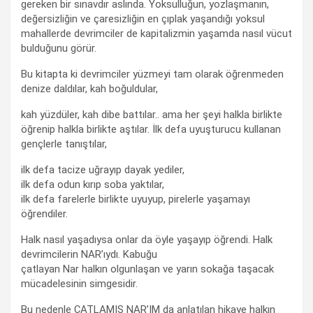
gereken bir sınavdır aslında. Yoksulluğun, yozlaşmanın,
değersizliğin ve çaresizliğin en çıplak yaşandığı yoksul
mahallerde devrimciler de kapitalizmin yaşamda nasıl vücut
bulduğunu görür.
Bu kitapta ki devrimciler yüzmeyi tam olarak öğrenmeden
denize daldılar, kah boğuldular,
kah yüzdüler, kah dibe battılar.. ama her şeyi halkla birlikte
öğrenip halkla birlikte aştılar. İlk defa uyuşturucu kullanan
gençlerle tanıştılar,
ilk defa tacize uğrayıp dayak yediler,
ilk defa odun kırıp soba yaktılar,
ilk defa farelerle birlikte uyuyup, pirelerle yaşamayı
öğrendiler.
Halk nasıl yaşadıysa onlar da öyle yaşayıp öğrendi. Halk
devrimcilerin NAR’ıydı. Kabuğu
çatlayan Nar halkın olgunlaşan ve yarın sokağa taşacak
mücadelesinin simgesidir.
Bu nedenle ÇATLAMIŞ NAR’IM da anlatılan hikaye halkın