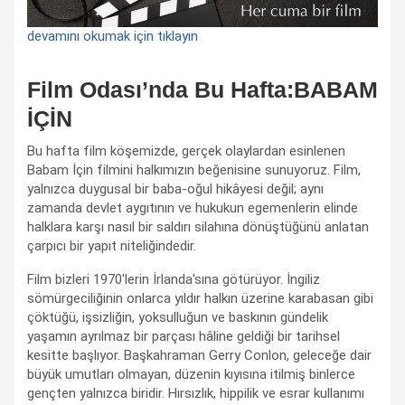
devamını okumak için tıklayın
Film Odası’nda Bu Hafta:BABAM
İÇİN
Bu hafta film köşemizde, gerçek olaylardan esinlenen
Babam İçin filmini halkımızın beğenisine sunuyoruz. Film,
yalnızca duygusal bir baba-oğul hikâyesi değil; aynı
zamanda devlet aygıtının ve hukukun egemenlerin elinde
halklara karşı nasıl bir saldırı silahına dönüştüğünü anlatan
çarpıcı bir yapıt niteliğindedir.
Film bizleri 1970'lerin İrlanda'sına götürüyor. İngiliz
sömürgeciliğinin onlarca yıldır halkın üzerine karabasan gibi
çöktüğü, işsizliğin, yoksulluğun ve baskının gündelik
yaşamın ayrılmaz bir parçası hâline geldiği bir tarihsel
kesitte başlıyor. Başkahraman Gerry Conlon, geleceğe dair
büyük umutları olmayan, düzenin kıyısına itilmiş binlerce
gençten yalnızca biridir. Hırsızlık, hippilik ve esrar kullanımı