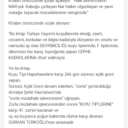
kitabın önsözünde şöyle açıklıyor: "Halk devrimcilerin
NAR’ıydı. Kabuğu çatlayan Nar halkın olgunlaşan ve yarın
sokağa taşacak mücadelesinin simgesidir."
Kitabın önsözünde söyle deniyor:
"Bu kitap Türkiye faşizmi koşullarında eksiği, zaafı,
cesareti, korkuları ve bilgisi kadarıyla dünyanın en onurlu ve
namuslu işi olan DEVRİMCİLİĞİ; kuyu tiplerinde, F tiplerinde,
ülkemizin her karış toprağında yapan CEPHE
KADROLARINA ithaf edilmiştir.
Ve bu kitap;
Kuyu Tipi Hapishanelere karşı 266 gün süresiz açlık grevi
yapan,
Süresiz Açlık Grevi devam ederken, “zorla” götürüldüğü
Antalya Şehir Hastanesi’nde
“zorla müdahale işkencesine” uğrayan,
Zorla müdahale işkencesinden sonra “KUYU TİP’LERİNE”
karşı 41. zaferi kazanan ve
üç ay boyunca yoğun bakımda ölüme karşı direnen
GÜRKAN TÜRKOĞLU’nun anısınadır.