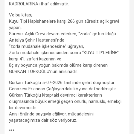
KADROLARINA ithaf edilmiştir.
Ve bu kitap;
Kuyu Tipi Hapishanelere karşı 266 gün süresiz açlık grevi
yapan,
Süresiz Açlık Grevi devam ederken, “zorla” götürüldüğü
Antalya Şehir Hastanesi’nde
“zorla müdahale işkencesine” uğrayan,
Zorla müdahale işkencesinden sonra “KUYU TİP’LERİNE”
karşı 41. zaferi kazanan ve
üç ay boyunca yoğun bakımda ölüme karşı direnen
GÜRKAN TÜRKOĞLU’nun anısınadır.
Gürkan Türkoğlu 5-07-2026 tarihinde şehit düşmüştür.
Cenazesi Erzincan Çağlayan’daki köyüne defnedilmiştir.
Gürkan Türkoğlu kitaptaki devrimci karakterlerin
oluşmasında büyük emeği geçen onurlu, namuslu, emekçi
bir devrimcidir.
Anısı önünde saygıyla eğiliyor, mücadelesini
yaşatacağımıza dair söz veriyoruz.
°°°