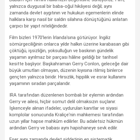
yalnızca duygusal bir baba-oğul hikâyesi değil; aynı
zamanda devlet aygıtının ve hukukun egemenlerin elinde
halklara karşı nasıl bir saldırı silahına dönüştüğünü anlatan
çarpıcı bir yapıt niteliğindedir.
Film bizleri 1970'lerin İrlanda'sına götürüyor. İngiliz
sömürgeciliğinin onlarca yıldır halkın üzerine karabasan gibi
çöktüğü, işsizliğin, yoksulluğun ve baskının gündelik
yaşamın ayrılmaz bir parçası hâline geldiği bir tarihsel
kesitte başlıyor. Başkahraman Gerry Conlon, geleceğe dair
büyük umutları olmayan, düzenin kıyısına itilmiş binlerce
gençten yalnızca biridir. Hırsızlık, hippilik ve esrar kullanımı
yaşamının sıradan parçalarıdır.
IRA tarafından düzenlenen bombalı bir eylemin ardından
Gerry ve ailesi, hiçbir somut delil olmaksızın suçlanır.
İşkenceyle alınan ifadeler, uydurulan kanıtlar ve siyasi
komplolar sonucunda Kraliçe'nin mahkemesi tarafından
uzun yıllar hapse mahkûm edilirler. Bu adaletsiz hükmün
ardından Gerry ve babası aynı hapishaneye sevk edilir.
Eser aynı zamanda devlet şiddetinin en sistematik