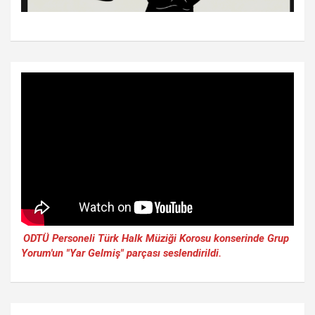
ODTÜ Personeli Türk Halk Müziği Korosu konserinde Grup
Yorum'un "Yar Gelmiş" parçası seslendirildi.