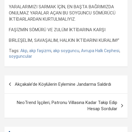
YARALARIMIZI SARMAK İÇİN, EN BAŞTA BAĞRIMIZDA
ONULMAZ YARALAR AÇAN BU SOYGUNCU SÖMÜRÜCÜ
İKTİDARLARDAN KURTULMALIYIZ.
FAŞİZMİN SÖMÜRÜ VE ZULÜM İKTİDARINA KARŞI
BİRLEŞELİM, SAVAŞALIM, HALKIN İKTİDARINI KURALIM!”
Tags:
Akp
,
akp faşizmi
,
akp soyguncu
,
Avrupa Halk Cephesi
,
soyguncular
Yazı
Akçakale’de Köylülerin Eylemine Jandarma Saldırdı
dolaşımı
NeoTrend İşçileri, Patronu Villasına Kadar Takip Edip
Hesap Sordular