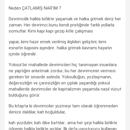
Neden ÇATLAMIŞ NAR’IM ?
Devrimcilik halkla birlikte yaşamak ve halka gitmek deriz her
zaman. Her devrimci bunu kendi pratiğinde farklı yollarla
somutlar. Kimi kapı kapı gezip kitle çalışması
yapar, kimi hazır emek verilmiş ilişkileri geliştirir, kimi
esnafın kapısını aşındırır.. halka gitmek kavramı hayatın
içinde öğrenilir.
Yoksul bir mahallede devrimcileri hiç tanımayan insanlara
ne yaptığını anlatmak zordur; bu her devrimcinin vermesi
gereken bir sınavdır aslında. Yoksulluğun, yozlaşmanın,
değersizliğin ve çaresizliğin en çıplak yaşandığı yoksul
mahallerde devrimciler de kapitalizmin yaşamda nasıl vücut
bulduğunu görür.
Bu kitapta ki devrimciler yüzmeyi tam olarak öğrenmeden
denize daldılar, kah boğuldular,
kah yüzdüler, kah dibe battılar.. ama her şeyi halkla birlikte
öğrenip halkla birlikte aştılar. İlk defa uyuşturucu kullanan