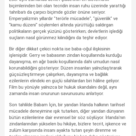
biçimlerinden biri olan tecridin insan ruhu üzerinde yarattığı
tahribatı da çarpıcı biçimde gözler önüne seriyor.
Emperyalizmin yıllardır "terörle mücadele", "güvenlik" ve
"kamu düzeni" söylemleri altında yürüttüğü saldırgan
politikaların gerçek yüzünü gösterirken; devletlerin işlediği
suçların nasıl görünmez kılındığını da teşhir ediyor.
Bir diğer dikkat çekici nokta ise baba-oğul ilişkisinin
işlenişidir. Gerry ve babasının zindan koşullarında kurduğu
dayanışma, en ağır baskı koşullarında dahi umudun nasıl
korunabildiğini gösteriyor. Düzen insanları yalnızlaştırarak
güçsüzleştirmeye çalışırken, dayanışma ve bağlılık
ezilenlerin elindeki en güçlü silahlardan biri hâline geliyor.
Film bu yönüyle yalnızca bir hukuk skandalını değil, aynı
zamanda insan onurunun savunusunu anlatıyor.
Son tahlilde Babam İçin, bir yandan İrlanda halkının tarihsel
mücadele deneyimine ışık tutarken, diğer yandan dünyanın
bütün ezilenlerine dair evrensel bir söz söylüyor. İrlanda'nın
zindanlarından yükselen bu hikâye, bizlere tecrit, işkence ve
zulüm karşısında insanı ayakta tutan şeyin direnme ve