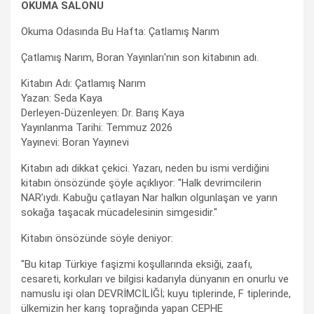
OKUMA SALONU
Okuma Odasında Bu Hafta: Çatlamış Narım
Çatlamış Narım, Boran Yayınları'nın son kitabının adı.
Kitabın Adı: Çatlamış Narım
Yazan: Seda Kaya
Derleyen-Düzenleyen: Dr. Barış Kaya
Yayınlanma Tarihi: Temmuz 2026
Yayınevi: Boran Yayınevi
Kitabın adı dikkat çekici. Yazarı, neden bu ismi verdiğini
kitabın önsözünde şöyle açıklıyor: "Halk devrimcilerin
NAR’ıydı. Kabuğu çatlayan Nar halkın olgunlaşan ve yarın
sokağa taşacak mücadelesinin simgesidir."
Kitabın önsözünde söyle deniyor:
"Bu kitap Türkiye faşizmi koşullarında eksiği, zaafı,
cesareti, korkuları ve bilgisi kadarıyla dünyanın en onurlu ve
namuslu işi olan DEVRİMCİLİĞİ; kuyu tiplerinde, F tiplerinde,
ülkemizin her karış toprağında yapan CEPHE