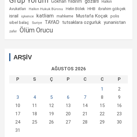
Grup Yorum
gözaltı
Gökhan Yıldırım
Halkın
Helin Bölek
HHB
ibrahim gökçek
Avukatları
Halkın Hukuk Bürosu
katliam
israil
Mustafa Koçak
mahkeme
polis
işkence
TAYAD
tutsaklara ozgurluk
yunanistan
sibel balaç
Suriye
Ölüm Orucu
zafer
ARŞİV
AĞUSTOS 2026
P
S
Ç
P
C
C
P
1
2
3
4
5
6
7
8
9
10
11
12
13
14
15
16
17
18
19
20
21
22
23
24
25
26
27
28
29
30
31