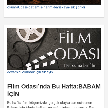
okumaOdasi-catlamis-narim-bariskaya-sıkıştırıldı
devamını okumak için tıklayın
Film Odası’nda Bu Hafta:BABAM
İÇİN
Bu hafta film köşemizde, gerçek olaylardan esinlenen
Babam İçin filmini halkımızın beğenisine sunuyoruz. Film,