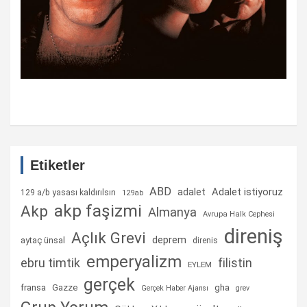
Etiketler
ABD
Adalet istiyoruz
adalet
129 a/b yasası kaldırılsın
129ab
akp faşizmi
Akp
Almanya
Avrupa Halk Cephesi
direniş
Açlık Grevi
deprem
aytaç ünsal
direnis
emperyalizm
ebru timtik
filistin
EYLEM
gerçek
fransa
gha
Gazze
Gerçek Haber Ajansı
grev