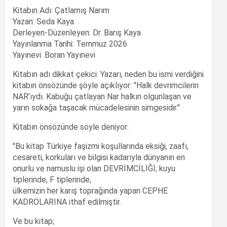
Kitabın Adı: Çatlamış Narım
Yazan: Seda Kaya
Derleyen-Düzenleyen: Dr. Barış Kaya
Yayınlanma Tarihi: Temmuz 2026
Yayınevi: Boran Yayınevi
Kitabın adı dikkat çekici. Yazarı, neden bu ismi verdiğini
kitabın önsözünde şöyle açıklıyor: "Halk devrimcilerin
NAR’ıydı. Kabuğu çatlayan Nar halkın olgunlaşan ve
yarın sokağa taşacak mücadelesinin simgesidir."
Kitabın önsözünde söyle deniyor:
"Bu kitap Türkiye faşizmi koşullarında eksiği, zaafı,
cesareti, korkuları ve bilgisi kadarıyla dünyanın en
onurlu ve namuslu işi olan DEVRİMCİLİĞİ; kuyu
tiplerinde, F tiplerinde,
ülkemizin her karış toprağında yapan CEPHE
KADROLARINA ithaf edilmiştir.
Ve bu kitap;