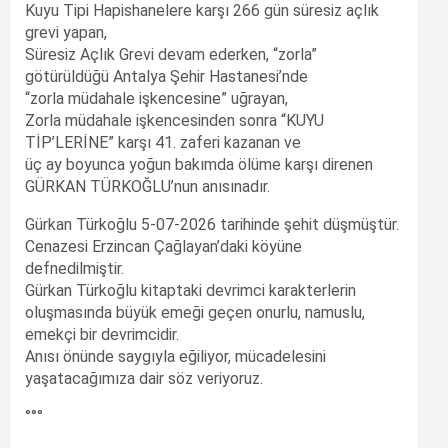
Kuyu Tipi Hapishanelere karşı 266 gün süresiz açlık
grevi yapan,
Süresiz Açlık Grevi devam ederken, “zorla”
götürüldüğü Antalya Şehir Hastanesi’nde
“zorla müdahale işkencesine” uğrayan,
Zorla müdahale işkencesinden sonra “KUYU
TİP’LERİNE” karşı 41. zaferi kazanan ve
üç ay boyunca yoğun bakımda ölüme karşı direnen
GÜRKAN TÜRKOĞLU’nun anısınadır.
Gürkan Türkoğlu 5-07-2026 tarihinde şehit düşmüştür.
Cenazesi Erzincan Çağlayan’daki köyüne
defnedilmiştir.
Gürkan Türkoğlu kitaptaki devrimci karakterlerin
oluşmasında büyük emeği geçen onurlu, namuslu,
emekçi bir devrimcidir.
Anısı önünde saygıyla eğiliyor, mücadelesini
yaşatacağımıza dair söz veriyoruz.
°°°