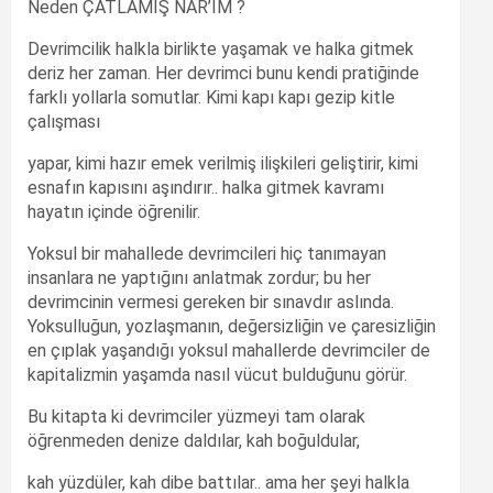
Neden ÇATLAMIŞ NAR’IM ?
Devrimcilik halkla birlikte yaşamak ve halka gitmek
deriz her zaman. Her devrimci bunu kendi pratiğinde
farklı yollarla somutlar. Kimi kapı kapı gezip kitle
çalışması
yapar, kimi hazır emek verilmiş ilişkileri geliştirir, kimi
esnafın kapısını aşındırır.. halka gitmek kavramı
hayatın içinde öğrenilir.
Yoksul bir mahallede devrimcileri hiç tanımayan
insanlara ne yaptığını anlatmak zordur; bu her
devrimcinin vermesi gereken bir sınavdır aslında.
Yoksulluğun, yozlaşmanın, değersizliğin ve çaresizliğin
en çıplak yaşandığı yoksul mahallerde devrimciler de
kapitalizmin yaşamda nasıl vücut bulduğunu görür.
Bu kitapta ki devrimciler yüzmeyi tam olarak
öğrenmeden denize daldılar, kah boğuldular,
kah yüzdüler, kah dibe battılar.. ama her şeyi halkla