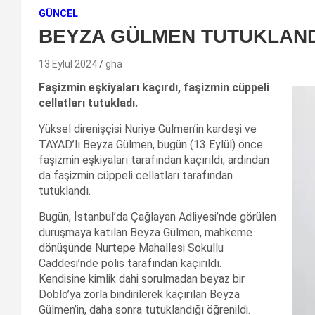
GÜNCEL
BEYZA GÜLMEN TUTUKLAND
13 Eylül 2024
gha
Faşizmin eşkiyaları kaçırdı, faşizmin cüppeli
cellatları tutukladı.
Yüksel direnişçisi Nuriye Gülmen’in kardeşi ve
TAYAD’lı Beyza Gülmen, bugün (13 Eylül) önce
faşizmin eşkiyaları tarafından kaçırıldı, ardından
da faşizmin cüppeli cellatları tarafından
tutuklandı.
Bugün, İstanbul’da Çağlayan Adliyesi’nde görülen
duruşmaya katılan Beyza Gülmen, mahkeme
dönüşünde Nurtepe Mahallesi Sokullu
Caddesi’nde polis tarafından kaçırıldı.
Kendisine kimlik dahi sorulmadan beyaz bir
Doblo’ya zorla bindirilerek kaçırılan Beyza
Gülmen’in, daha sonra tutuklandığı öğrenildi.