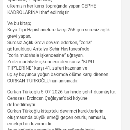
ülkemizin her karış toprağında yapan CEPHE
KADROLARINA ithaf edilmiştir.
Ve bu kitap;
Kuyu Tipi Hapishanelere karşı 266 gün süresiz açlık
grevi yapan,
Süresiz Açlık Grevi devam ederken, “zorla”
götürüldüğü Antalya Şehir Hastanesi’nde
“zorla müdahale işkencesine” uğrayan,
Zorla müdahale işkencesinden sonra “KUYU
TİP’LERİNE” karşı 41. zaferi kazanan ve
üç ay boyunca yoğun bakımda ölüme karşı direnen
GÜRKAN TÜRKOĞLU’nun anısınadır.
Gürkan Türkoğlu 5-07-2026 tarihinde şehit düşmüştür.
Cenazesi Erzincan Çağlayan’daki köyüne
defnedilmiştir.
Gürkan Türkoğlu kitaptaki devrimci karakterlerin
oluşmasında büyük emeği geçen onurlu, namuslu,
emekçi bir devrimcidir.