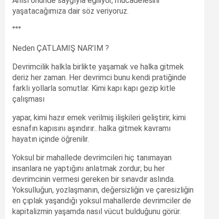
Anısı önünde saygıyla eğiliyor, mücadelesini
yaşatacağımıza dair söz veriyoruz.
°°°
Neden ÇATLAMIŞ NAR’IM ?
Devrimcilik halkla birlikte yaşamak ve halka gitmek
deriz her zaman. Her devrimci bunu kendi pratiğinde
farklı yollarla somutlar. Kimi kapı kapı gezip kitle
çalışması
yapar, kimi hazır emek verilmiş ilişkileri geliştirir, kimi
esnafın kapısını aşındırır.. halka gitmek kavramı
hayatın içinde öğrenilir.
Yoksul bir mahallede devrimcileri hiç tanımayan
insanlara ne yaptığını anlatmak zordur; bu her
devrimcinin vermesi gereken bir sınavdır aslında.
Yoksulluğun, yozlaşmanın, değersizliğin ve çaresizliğin
en çıplak yaşandığı yoksul mahallerde devrimciler de
kapitalizmin yaşamda nasıl vücut bulduğunu görür.