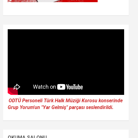
ODTÜ Personeli Türk Halk Müziği Korosu konserinde
Grup Yorum'un "Yar Gelmiş" parçası seslendirildi.
OKUMA SALONU