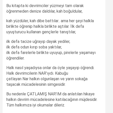
Bu kitapta ki devrimciler yüzmeyi tam olarak
öğrenmeden denize daldılar, kah boğuldular,
kah yüzdüler, kah dibe battılar.. ama her şeyi halkla
birlikte öğrenip halkla birlikte aştılar. İlk defa
uyuşturucu kullanan gençlerle tanıştılar,
ilk defa tacize uğrayıp dayak yediler,
ilk defa odun kırıp soba yaktılar,
ilk defa farelerle birlikte uyuyup, pirelerle yaşamayı
öğrendiler.
Halk nasıl yaşadıysa onlar da öyle yaşayıp öğrendi.
Halk devrimcilerin NAR’ıydı. Kabuğu
çatlayan Nar halkın olgunlaşan ve yarın sokağa
taşacak mücadelesinin simgesidir.
Bu nedenle ÇATLAMIŞ NAR’IM da anlatılan hikaye
halkın devrim mücadelesine katılacağının müjdesidir.
Tüm halkımıza iyi okumalar dileriz.