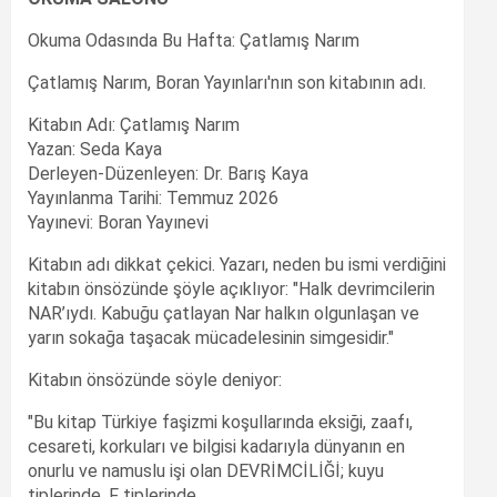
Okuma Odasında Bu Hafta: Çatlamış Narım
Çatlamış Narım, Boran Yayınları'nın son kitabının adı.
Kitabın Adı: Çatlamış Narım
Yazan: Seda Kaya
Derleyen-Düzenleyen: Dr. Barış Kaya
Yayınlanma Tarihi: Temmuz 2026
Yayınevi: Boran Yayınevi
Kitabın adı dikkat çekici. Yazarı, neden bu ismi verdiğini
kitabın önsözünde şöyle açıklıyor: "Halk devrimcilerin
NAR’ıydı. Kabuğu çatlayan Nar halkın olgunlaşan ve
yarın sokağa taşacak mücadelesinin simgesidir."
Kitabın önsözünde söyle deniyor:
"Bu kitap Türkiye faşizmi koşullarında eksiği, zaafı,
cesareti, korkuları ve bilgisi kadarıyla dünyanın en
onurlu ve namuslu işi olan DEVRİMCİLİĞİ; kuyu
tiplerinde, F tiplerinde,