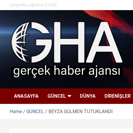
Skip
Çarşamba, Ağustos 5, 2026
to
content
ANASAYFA
GÜNCEL
DÜNYA
DİRENİŞLER
Home
GÜNCEL
BEYZA GÜLMEN TUTUKLANDI