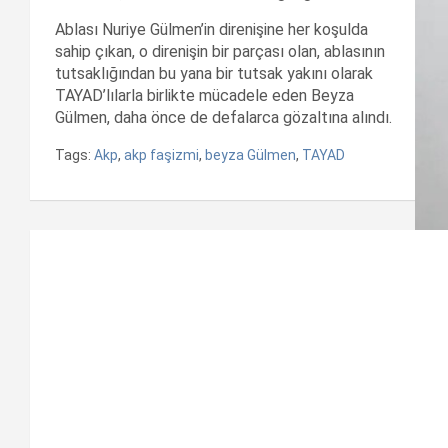
Ablası Nuriye Gülmen’in direnişine her koşulda
sahip çıkan, o direnişin bir parçası olan, ablasının
tutsaklığından bu yana bir tutsak yakını olarak
TAYAD’lılarla birlikte mücadele eden Beyza
Gülmen, daha önce de defalarca gözaltına alındı.
Tags:
Akp
,
akp faşizmi
,
beyza Gülmen
,
TAYAD
Yazı
dolaşımı