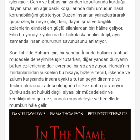
işlenişidir. Gerry ve babasının zindan koşullarında kurduğu
dayanışma, en ağır baskı koşullarında dahi umudun nasıl
korunabildiğini gösteriyor. Düzen insanları yalnızlaştırarak
güçsüzleştirmeye çalışırken, dayanışma ve bağlılık
ezilenlerin elindeki en güçlü silahlardan biri hâline geliyor.
Film bu yönüyle yalnızca bir hukuk skandalını değil, aynı
zamanda insan onurunun savunusunu anlatıyor.
Son tahlilde Babam İçin, bir yandan İrlanda halkının tarihsel
mücadele deneyimine ışık tutarken, diğer yandan dünyanın
bütün ezilenlerine dair evrensel bir söz söylüyor. İrlanda'nın
zindanlarından yükselen bu hikâye, bizlere tecrit, işkence ve
zulüm karşısında insanı ayakta tutan şeyin direnme ve
teslim olmama iradesi olduğunu bir kez daha gösteriyor.
Çünkü adalet hukuki değil, siyasi bir mücadeledir ve
kendiliğinden gelmez; ancak mücadeleyle ve bedellerle
mümkün hâle gelir.