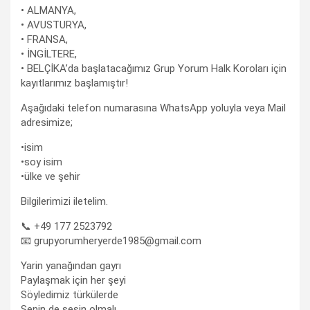
• ALMANYA,
• AVUSTURYA,
• FRANSA,
• İNGİLTERE,
• BELÇİKA’da başlatacağımız Grup Yorum Halk Koroları için
kayıtlarımız başlamıştır!
Aşağıdaki telefon numarasına WhatsApp yoluyla veya Mail
adresimize;
•isim
•soy isim
•ülke ve şehir
Bilgilerimizi iletelim.
📞 +49 177 2523792
📧 grupyorumheryerde1985@gmail.com
Yarin yanağından gayrı
Paylaşmak için her şeyi
Söyledimiz türkülerde
Senin de sesin olmalı