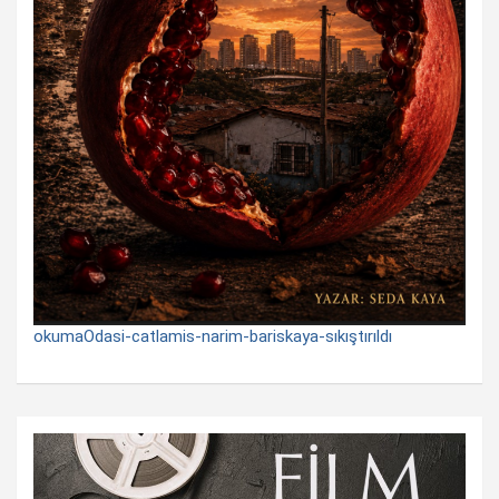
okumaOdasi-catlamis-narim-bariskaya-sıkıştırıldı