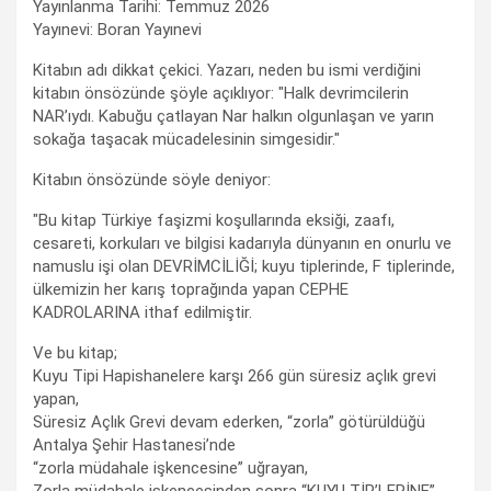
Yayınlanma Tarihi: Temmuz 2026
Yayınevi: Boran Yayınevi
Kitabın adı dikkat çekici. Yazarı, neden bu ismi verdiğini
kitabın önsözünde şöyle açıklıyor: "Halk devrimcilerin
NAR’ıydı. Kabuğu çatlayan Nar halkın olgunlaşan ve yarın
sokağa taşacak mücadelesinin simgesidir."
Kitabın önsözünde söyle deniyor:
"Bu kitap Türkiye faşizmi koşullarında eksiği, zaafı,
cesareti, korkuları ve bilgisi kadarıyla dünyanın en onurlu ve
namuslu işi olan DEVRİMCİLİĞİ; kuyu tiplerinde, F tiplerinde,
ülkemizin her karış toprağında yapan CEPHE
KADROLARINA ithaf edilmiştir.
Ve bu kitap;
Kuyu Tipi Hapishanelere karşı 266 gün süresiz açlık grevi
yapan,
Süresiz Açlık Grevi devam ederken, “zorla” götürüldüğü
Antalya Şehir Hastanesi’nde
“zorla müdahale işkencesine” uğrayan,
Zorla müdahale işkencesinden sonra “KUYU TİP’LERİNE”