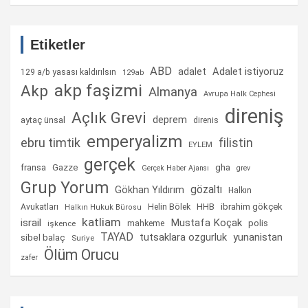
Etiketler
ABD
Adalet istiyoruz
adalet
129 a/b yasası kaldırılsın
129ab
akp faşizmi
Akp
Almanya
Avrupa Halk Cephesi
direniş
Açlık Grevi
deprem
aytaç ünsal
direnis
emperyalizm
ebru timtik
filistin
EYLEM
gerçek
fransa
gha
Gazze
Gerçek Haber Ajansı
grev
Grup Yorum
gözaltı
Gökhan Yıldırım
Halkın
Helin Bölek
HHB
ibrahim gökçek
Avukatları
Halkın Hukuk Bürosu
katliam
israil
Mustafa Koçak
mahkeme
polis
işkence
TAYAD
tutsaklara ozgurluk
yunanistan
sibel balaç
Suriye
Ölüm Orucu
zafer