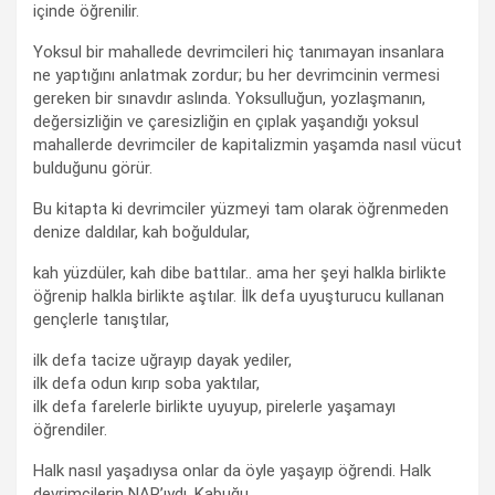
içinde öğrenilir.
Yoksul bir mahallede devrimcileri hiç tanımayan insanlara
ne yaptığını anlatmak zordur; bu her devrimcinin vermesi
gereken bir sınavdır aslında. Yoksulluğun, yozlaşmanın,
değersizliğin ve çaresizliğin en çıplak yaşandığı yoksul
mahallerde devrimciler de kapitalizmin yaşamda nasıl vücut
bulduğunu görür.
Bu kitapta ki devrimciler yüzmeyi tam olarak öğrenmeden
denize daldılar, kah boğuldular,
kah yüzdüler, kah dibe battılar.. ama her şeyi halkla birlikte
öğrenip halkla birlikte aştılar. İlk defa uyuşturucu kullanan
gençlerle tanıştılar,
ilk defa tacize uğrayıp dayak yediler,
ilk defa odun kırıp soba yaktılar,
ilk defa farelerle birlikte uyuyup, pirelerle yaşamayı
öğrendiler.
Halk nasıl yaşadıysa onlar da öyle yaşayıp öğrendi. Halk
devrimcilerin NAR’ıydı. Kabuğu