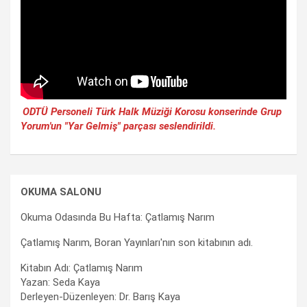
ODTÜ Personeli Türk Halk Müziği Korosu konserinde Grup
Yorum'un "Yar Gelmiş" parçası seslendirildi.
OKUMA SALONU
Okuma Odasında Bu Hafta: Çatlamış Narım
Çatlamış Narım, Boran Yayınları'nın son kitabının adı.
Kitabın Adı: Çatlamış Narım
Yazan: Seda Kaya
Derleyen-Düzenleyen: Dr. Barış Kaya