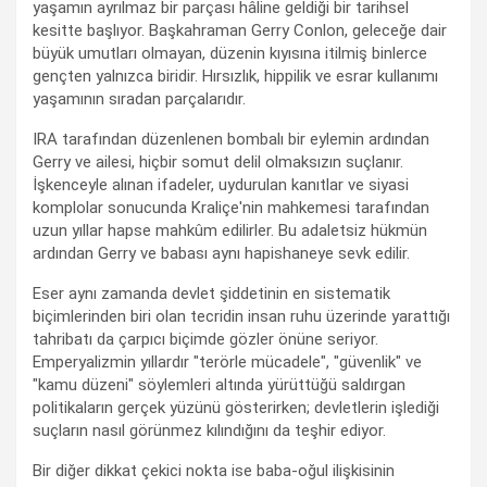
yaşamın ayrılmaz bir parçası hâline geldiği bir tarihsel
kesitte başlıyor. Başkahraman Gerry Conlon, geleceğe dair
büyük umutları olmayan, düzenin kıyısına itilmiş binlerce
gençten yalnızca biridir. Hırsızlık, hippilik ve esrar kullanımı
yaşamının sıradan parçalarıdır.
IRA tarafından düzenlenen bombalı bir eylemin ardından
Gerry ve ailesi, hiçbir somut delil olmaksızın suçlanır.
İşkenceyle alınan ifadeler, uydurulan kanıtlar ve siyasi
komplolar sonucunda Kraliçe'nin mahkemesi tarafından
uzun yıllar hapse mahkûm edilirler. Bu adaletsiz hükmün
ardından Gerry ve babası aynı hapishaneye sevk edilir.
Eser aynı zamanda devlet şiddetinin en sistematik
biçimlerinden biri olan tecridin insan ruhu üzerinde yarattığı
tahribatı da çarpıcı biçimde gözler önüne seriyor.
Emperyalizmin yıllardır "terörle mücadele", "güvenlik" ve
"kamu düzeni" söylemleri altında yürüttüğü saldırgan
politikaların gerçek yüzünü gösterirken; devletlerin işlediği
suçların nasıl görünmez kılındığını da teşhir ediyor.
Bir diğer dikkat çekici nokta ise baba-oğul ilişkisinin