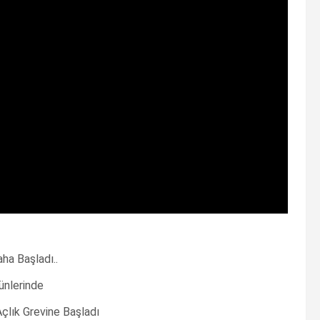
ha Başladı..
ünlerinde
çlık Grevine Başladı