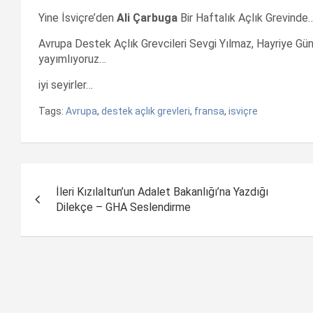
Yine İsviçre’den
Ali Çarbuga
Bir Haftalık Açlık Grevinde
Avrupa Destek Açlık Grevcileri Sevgi Yılmaz, Hayriye Günd
yayımlıyoruz…
iyi seyirler…
Tags:
Avrupa
,
destek açlık grevleri
,
fransa
,
isviçre
Yazı
İleri Kızılaltun’un Adalet Bakanlığı’na Yazdığı
dolaşımı
Dilekçe – GHA Seslendirme