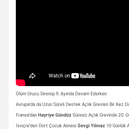
Ölüm Orucu Direnişi 9. Ayında Devam Ederken
Avrupa’da da Uzun Süreli Destek Açlık Grevleri Bir Kez Da
Fransa’dan
Hayriye Gündüz
Süresiz Açlık Grevinde 20. G
İsviçre’den Dört Çocuk Annesi
Sevgi Yılmaz
10 Günlük A