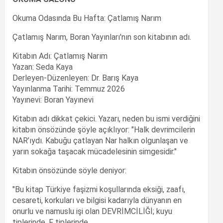
Okuma Odasında Bu Hafta: Çatlamış Narım
Çatlamış Narım, Boran Yayınları'nın son kitabının adı.
Kitabın Adı: Çatlamış Narım
Yazan: Seda Kaya
Derleyen-Düzenleyen: Dr. Barış Kaya
Yayınlanma Tarihi: Temmuz 2026
Yayınevi: Boran Yayınevi
Kitabın adı dikkat çekici. Yazarı, neden bu ismi verdiğini
kitabın önsözünde şöyle açıklıyor: "Halk devrimcilerin
NAR’ıydı. Kabuğu çatlayan Nar halkın olgunlaşan ve
yarın sokağa taşacak mücadelesinin simgesidir."
Kitabın önsözünde söyle deniyor:
"Bu kitap Türkiye faşizmi koşullarında eksiği, zaafı,
cesareti, korkuları ve bilgisi kadarıyla dünyanın en
onurlu ve namuslu işi olan DEVRİMCİLİĞİ; kuyu
tiplerinde, F tiplerinde,