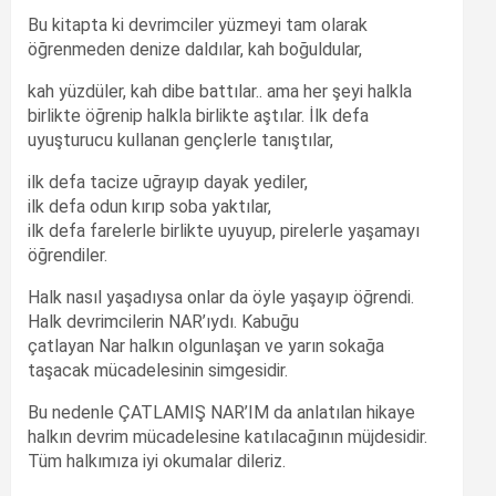
Bu kitapta ki devrimciler yüzmeyi tam olarak
öğrenmeden denize daldılar, kah boğuldular,
kah yüzdüler, kah dibe battılar.. ama her şeyi halkla
birlikte öğrenip halkla birlikte aştılar. İlk defa
uyuşturucu kullanan gençlerle tanıştılar,
ilk defa tacize uğrayıp dayak yediler,
ilk defa odun kırıp soba yaktılar,
ilk defa farelerle birlikte uyuyup, pirelerle yaşamayı
öğrendiler.
Halk nasıl yaşadıysa onlar da öyle yaşayıp öğrendi.
Halk devrimcilerin NAR’ıydı. Kabuğu
çatlayan Nar halkın olgunlaşan ve yarın sokağa
taşacak mücadelesinin simgesidir.
Bu nedenle ÇATLAMIŞ NAR’IM da anlatılan hikaye
halkın devrim mücadelesine katılacağının müjdesidir.
Tüm halkımıza iyi okumalar dileriz.