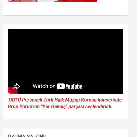
ODTÜ Personeli Türk Halk Müziği Korosu konserinde
Grup Yorum'un "Yar Gelmiş" parçası seslendirildi.
OKUMA SALONU