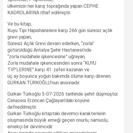
ülkemizin her karış toprağında yapan CEPHE
KADROLARINA ithaf edilmiştir.
Ve bu kitap;
Kuyu Tipi Hapishanelere karşı 266 gün süresiz açlık
grevi yapan,
Süresiz Açlık Grevi devam ederken, “zorla”
götürüldüğü Antalya Şehir Hastanesi’nde
“zorla müdahale işkencesine” uğrayan,
Zorla müdahale işkencesinden sonra “KUYU
TİP’LERİNE” karşı 41. zaferi kazanan ve
üç ay boyunca yoğun bakımda ölüme karşı direnen
GÜRKAN TÜRKOĞLU’nun anısınadır.
Gürkan Türkoğlu 5-07-2026 tarihinde şehit düşmüştür.
Cenazesi Erzincan Çağlayan’daki köyüne
defnedilmiştir.
Gürkan Türkoğlu kitaptaki devrimci karakterlerin
oluşmasında büyük emeği geçen onurlu, namuslu,
emekçi bir devrimcidir.