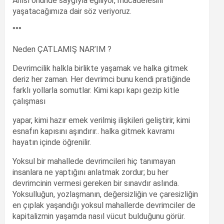
Anısı önünde saygıyla eğiliyor, mücadelesini
yaşatacağımıza dair söz veriyoruz.
°°°
Neden ÇATLAMIŞ NAR’IM ?
Devrimcilik halkla birlikte yaşamak ve halka gitmek
deriz her zaman. Her devrimci bunu kendi pratiğinde
farklı yollarla somutlar. Kimi kapı kapı gezip kitle
çalışması
yapar, kimi hazır emek verilmiş ilişkileri geliştirir, kimi
esnafın kapısını aşındırır.. halka gitmek kavramı
hayatın içinde öğrenilir.
Yoksul bir mahallede devrimcileri hiç tanımayan
insanlara ne yaptığını anlatmak zordur; bu her
devrimcinin vermesi gereken bir sınavdır aslında.
Yoksulluğun, yozlaşmanın, değersizliğin ve çaresizliğin
en çıplak yaşandığı yoksul mahallerde devrimciler de
kapitalizmin yaşamda nasıl vücut bulduğunu görür.