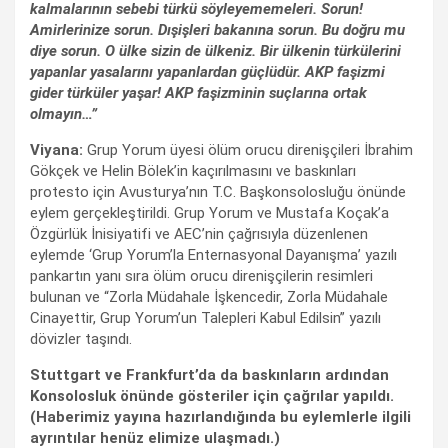
kalmalarının sebebi türkü söyleyememeleri. Sorun!
Amirlerinize sorun. Dışişleri bakanına sorun. Bu doğru mu
diye sorun. O ülke sizin de ülkeniz. Bir ülkenin türkülerini
yapanlar yasalarını yapanlardan güçlüdür. AKP faşizmi
gider türküler yaşar! AKP faşizminin suçlarına ortak
olmayın…”
Viyana:
Grup Yorum üyesi ölüm orucu direnişçileri İbrahim
Gökçek ve Helin Bölek’in kaçırılmasını ve baskınları
protesto için Avusturya’nın T.C. Başkonsolosluğu önünde
eylem gerçekleştirildi. Grup Yorum ve Mustafa Koçak’a
Özgürlük İnisiyatifi ve AEC’nin çağrısıyla düzenlenen
eylemde ‘Grup Yorum’la Enternasyonal Dayanışma’ yazılı
pankartın yanı sıra ölüm orucu direnişçilerin resimleri
bulunan ve “Zorla Müdahale İşkencedir, Zorla Müdahale
Cinayettir, Grup Yorum’un Talepleri Kabul Edilsin” yazılı
dövizler taşındı.
Stuttgart ve Frankfurt’da da baskınların ardından
Konsolosluk önünde gösteriler için çağrılar yapıldı.
(Haberimiz yayına hazırlandığında bu eylemlerle ilgili
ayrıntılar henüz elimize ulaşmadı.)