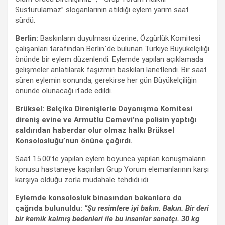
Susturulamaz” sloganlarının atıldığı eylem yarım saat
sürdü.
Berlin:
Baskınların duyulması üzerine, Özgürlük Komitesi
çalışanları tarafından Berlin`de bulunan Türkiye Büyükelçiliği
önünde bir eylem düzenlendi. Eylemde yapılan açıklamada
gelişmeler anlatılarak faşizmin baskıları lanetlendi. Bir saat
süren eylemin sonunda, gerekirse her gün Büyükelçiliğin
önünde olunacağı ifade edildi.
Brüksel: Belçika Direnişlerle Dayanışma Komitesi
direniş evine ve Armutlu Cemevi’ne polisin yaptığı
saldırıdan haberdar olur olmaz halkı Brüksel
Konsolosluğu’nun önüne çağırdı.
Saat 15.00’te yapılan eylem boyunca yapılan konuşmaların
konusu hastaneye kaçırılan Grup Yorum elemanlarının karşı
karşıya olduğu zorla müdahale tehdidi idi.
Eylemde konsolosluk binasından bakanlara da
çağrıda bulunuldu:
“Şu resimlere iyi bakın. Bakın. Bir deri
bir kemik kalmış bedenleri ile bu insanlar sanatçı. 30 kg