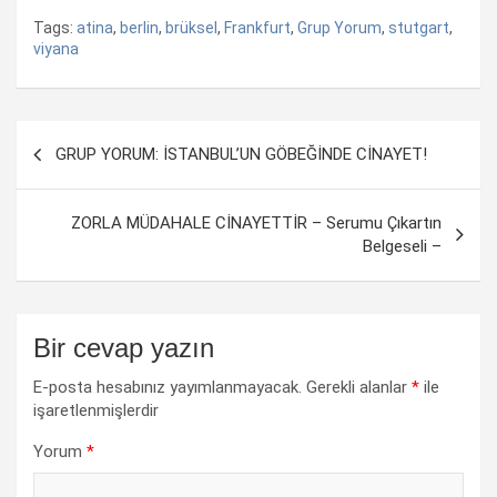
Tags:
atina
,
berlin
,
brüksel
,
Frankfurt
,
Grup Yorum
,
stutgart
,
viyana
Yazı
GRUP YORUM: İSTANBUL’UN GÖBEĞİNDE CİNAYET!
dolaşımı
ZORLA MÜDAHALE CİNAYETTİR – Serumu Çıkartın
Belgeseli –
Bir cevap yazın
E-posta hesabınız yayımlanmayacak.
Gerekli alanlar
*
ile
işaretlenmişlerdir
Yorum
*