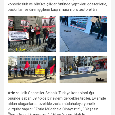
konsolosluk ve büyükelçilikler önünde yaptıkları gösterilerle,
baskınları ve direnişçilerin kaçırılmasını protesto ettiler.
Atina:
Halk Cepheliler Selanik Türkiye konsolosluğu
önünde sabah 09.45’de bir eylem gerçekleştirdiler. Eylemde
atılan sloganlarda özellikle zorla müdahaleye yönelik
vurgular yapıldı: “Zorla Müdahale Cinayettir” , “ Yaşasın
Ölüm Orucu Direnişimiz “, “ Grup Yorum Halktır