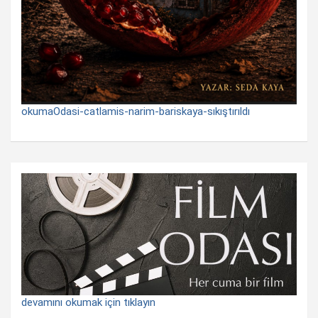
okumaOdasi-catlamis-narim-bariskaya-sıkıştırıldı
devamını okumak için tıklayın