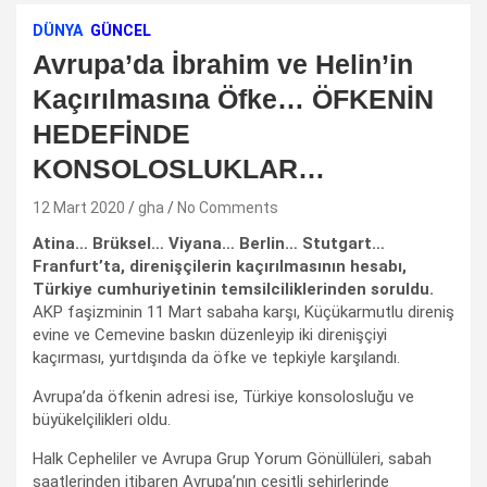
DÜNYA
GÜNCEL
Avrupa’da İbrahim ve Helin’in
Kaçırılmasına Öfke… ÖFKENİN
HEDEFİNDE
KONSOLOSLUKLAR…
12 Mart 2020
gha
No Comments
Atina… Brüksel… Viyana… Berlin… Stutgart…
Franfurt’ta, direnişçilerin kaçırılmasının hesabı,
Türkiye cumhuriyetinin temsilciliklerinden soruldu.
AKP faşizminin 11 Mart sabaha karşı, Küçükarmutlu direniş
evine ve Cemevine baskın düzenleyip iki direnişçiyi
kaçırması, yurtdışında da öfke ve tepkiyle karşılandı.
Avrupa’da öfkenin adresi ise, Türkiye konsolosluğu ve
büyükelçilikleri oldu.
Halk Cepheliler ve Avrupa Grup Yorum Gönüllüleri, sabah
saatlerinden itibaren Avrupa’nın çeşitli şehirlerinde