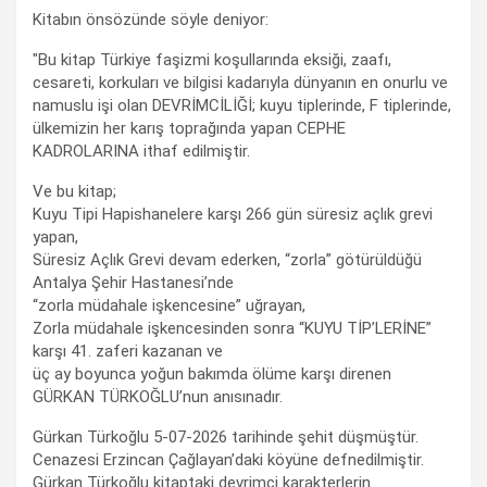
Kitabın önsözünde söyle deniyor:
"Bu kitap Türkiye faşizmi koşullarında eksiği, zaafı,
cesareti, korkuları ve bilgisi kadarıyla dünyanın en onurlu ve
namuslu işi olan DEVRİMCİLİĞİ; kuyu tiplerinde, F tiplerinde,
ülkemizin her karış toprağında yapan CEPHE
KADROLARINA ithaf edilmiştir.
Ve bu kitap;
Kuyu Tipi Hapishanelere karşı 266 gün süresiz açlık grevi
yapan,
Süresiz Açlık Grevi devam ederken, “zorla” götürüldüğü
Antalya Şehir Hastanesi’nde
“zorla müdahale işkencesine” uğrayan,
Zorla müdahale işkencesinden sonra “KUYU TİP’LERİNE”
karşı 41. zaferi kazanan ve
üç ay boyunca yoğun bakımda ölüme karşı direnen
GÜRKAN TÜRKOĞLU’nun anısınadır.
Gürkan Türkoğlu 5-07-2026 tarihinde şehit düşmüştür.
Cenazesi Erzincan Çağlayan’daki köyüne defnedilmiştir.
Gürkan Türkoğlu kitaptaki devrimci karakterlerin