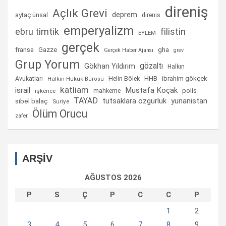
direniş
Açlık Grevi
deprem
aytaç ünsal
direnis
emperyalizm
ebru timtik
filistin
EYLEM
gerçek
fransa
gha
Gazze
Gerçek Haber Ajansı
grev
Grup Yorum
gözaltı
Gökhan Yıldırım
Halkın
Helin Bölek
HHB
ibrahim gökçek
Avukatları
Halkın Hukuk Bürosu
katliam
israil
Mustafa Koçak
mahkeme
polis
işkence
TAYAD
tutsaklara ozgurluk
yunanistan
sibel balaç
Suriye
Ölüm Orucu
zafer
ARŞİV
AĞUSTOS 2026
P
S
Ç
P
C
C
P
1
2
3
4
5
6
7
8
9