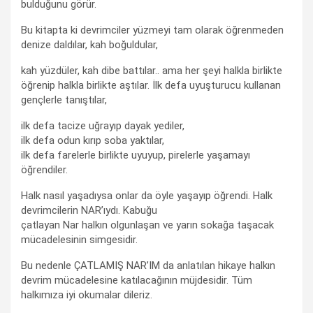
bulduğunu görür.
Bu kitapta ki devrimciler yüzmeyi tam olarak öğrenmeden
denize daldılar, kah boğuldular,
kah yüzdüler, kah dibe battılar.. ama her şeyi halkla birlikte
öğrenip halkla birlikte aştılar. İlk defa uyuşturucu kullanan
gençlerle tanıştılar,
ilk defa tacize uğrayıp dayak yediler,
ilk defa odun kırıp soba yaktılar,
ilk defa farelerle birlikte uyuyup, pirelerle yaşamayı
öğrendiler.
Halk nasıl yaşadıysa onlar da öyle yaşayıp öğrendi. Halk
devrimcilerin NAR’ıydı. Kabuğu
çatlayan Nar halkın olgunlaşan ve yarın sokağa taşacak
mücadelesinin simgesidir.
Bu nedenle ÇATLAMIŞ NAR’IM da anlatılan hikaye halkın
devrim mücadelesine katılacağının müjdesidir. Tüm
halkımıza iyi okumalar dileriz.