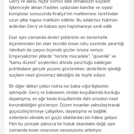
Gerry ve ailesi, hiçbir somut delil olmaksızın suçlanır.
İşkenceyle alınan ifadeler, uydurulan kanıtlar ve siyasi
komplolar sonucunda Kraliçe'nin mahkemesi tarafından
uzun yıllar hapse mahkûm edilirler. Bu adaletsiz hükmün
ardından Gerry ve babası aynı hapishaneye sevk edilir.
Eser aynı zamanda devlet şiddetinin en sistematik
biçimlerinden biri olan tecridin insan ruhu üzerinde yarattığı
tahribatı da çarpıcı biçimde gözler önüne seriyor.
Emperyalizmin yıllardır "terörle mücadele", "güvenlik" ve
"kamu düzeni" söylemleri altında yürüttüğü saldırgan
politikaların gerçek yüzünü gösterirken; devletlerin işlediği
suçların nasıl görünmez kılındığını da teşhir ediyor.
Bir diğer dikkat çekici nokta ise baba-oğul ilişkisinin
işlenişidir. Gerry ve babasının zindan koşullarında kurduğu
dayanışma, en ağır baskı koşullarında dahi umudun nasıl
korunabildiğini gösteriyor. Düzen insanları yalnızlaştırarak
güçsüzleştirmeye çalışırken, dayanışma ve bağlılık
ezilenlerin elindeki en güçlü silahlardan biri hâline geliyor.
Film bu yönüyle yalnızca bir hukuk skandalını değil, aynı
zamanda insan onurunun savunusunu anlatıyor.