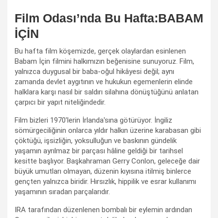
Film Odası’nda Bu Hafta:BABAM
İÇİN
Bu hafta film köşemizde, gerçek olaylardan esinlenen
Babam İçin filmini halkımızın beğenisine sunuyoruz. Film,
yalnızca duygusal bir baba-oğul hikâyesi değil; aynı
zamanda devlet aygıtının ve hukukun egemenlerin elinde
halklara karşı nasıl bir saldırı silahına dönüştüğünü anlatan
çarpıcı bir yapıt niteliğindedir.
Film bizleri 1970'lerin İrlanda'sına götürüyor. İngiliz
sömürgeciliğinin onlarca yıldır halkın üzerine karabasan gibi
çöktüğü, işsizliğin, yoksulluğun ve baskının gündelik
yaşamın ayrılmaz bir parçası hâline geldiği bir tarihsel
kesitte başlıyor. Başkahraman Gerry Conlon, geleceğe dair
büyük umutları olmayan, düzenin kıyısına itilmiş binlerce
gençten yalnızca biridir. Hırsızlık, hippilik ve esrar kullanımı
yaşamının sıradan parçalarıdır.
IRA tarafından düzenlenen bombalı bir eylemin ardından