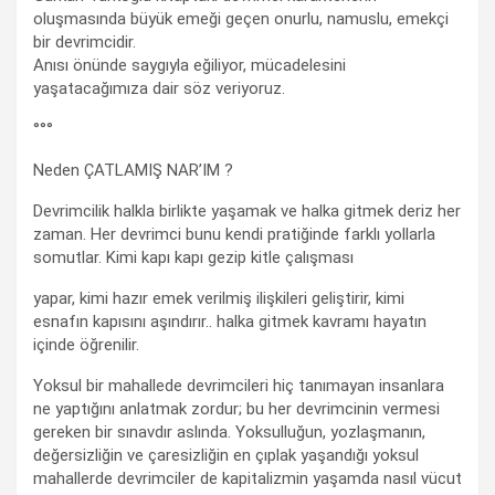
oluşmasında büyük emeği geçen onurlu, namuslu, emekçi
bir devrimcidir.
Anısı önünde saygıyla eğiliyor, mücadelesini
yaşatacağımıza dair söz veriyoruz.
°°°
Neden ÇATLAMIŞ NAR’IM ?
Devrimcilik halkla birlikte yaşamak ve halka gitmek deriz her
zaman. Her devrimci bunu kendi pratiğinde farklı yollarla
somutlar. Kimi kapı kapı gezip kitle çalışması
yapar, kimi hazır emek verilmiş ilişkileri geliştirir, kimi
esnafın kapısını aşındırır.. halka gitmek kavramı hayatın
içinde öğrenilir.
Yoksul bir mahallede devrimcileri hiç tanımayan insanlara
ne yaptığını anlatmak zordur; bu her devrimcinin vermesi
gereken bir sınavdır aslında. Yoksulluğun, yozlaşmanın,
değersizliğin ve çaresizliğin en çıplak yaşandığı yoksul
mahallerde devrimciler de kapitalizmin yaşamda nasıl vücut