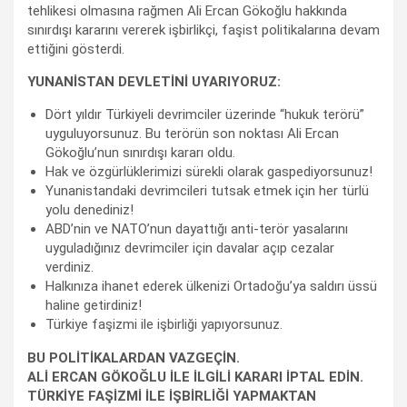
tehlikesi olmasına rağmen Ali Ercan Gökoğlu hakkında
sınırdışı kararını vererek işbirlikçi, faşist politikalarına devam
ettiğini gösterdi.
YUNANİSTAN DEVLETİNİ UYARIYORUZ:
Dört yıldır Türkiyeli devrimciler üzerinde “hukuk terörü”
uyguluyorsunuz. Bu terörün son noktası Ali Ercan
Gökoğlu’nun sınırdışı kararı oldu.
Hak ve özgürlüklerimizi sürekli olarak gaspediyorsunuz!
Yunanistandaki devrimcileri tutsak etmek için her türlü
yolu denediniz!
ABD’nin ve NATO’nun dayattığı anti-terör yasalarını
uyguladığınız devrimciler için davalar açıp cezalar
verdiniz.
Halkınıza ihanet ederek ülkenizi Ortadoğu’ya saldırı üssü
haline getirdiniz!
Türkiye faşizmi ile işbirliği yapıyorsunuz.
BU POLİTİKALARDAN VAZGEÇİN.
ALİ ERCAN GÖKOĞLU İLE İLGİLİ KARARI İPTAL EDİN.
TÜRKİYE FAŞİZMİ İLE İŞBİRLİĞİ YAPMAKTAN