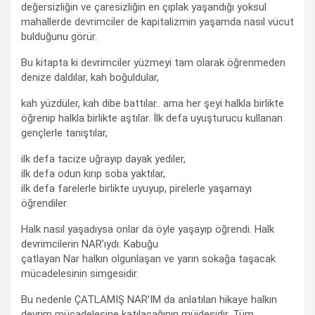
değersizliğin ve çaresizliğin en çıplak yaşandığı yoksul
mahallerde devrimciler de kapitalizmin yaşamda nasıl vücut
bulduğunu görür.
Bu kitapta ki devrimciler yüzmeyi tam olarak öğrenmeden
denize daldılar, kah boğuldular,
kah yüzdüler, kah dibe battılar.. ama her şeyi halkla birlikte
öğrenip halkla birlikte aştılar. İlk defa uyuşturucu kullanan
gençlerle tanıştılar,
ilk defa tacize uğrayıp dayak yediler,
ilk defa odun kırıp soba yaktılar,
ilk defa farelerle birlikte uyuyup, pirelerle yaşamayı
öğrendiler.
Halk nasıl yaşadıysa onlar da öyle yaşayıp öğrendi. Halk
devrimcilerin NAR’ıydı. Kabuğu
çatlayan Nar halkın olgunlaşan ve yarın sokağa taşacak
mücadelesinin simgesidir.
Bu nedenle ÇATLAMIŞ NAR’IM da anlatılan hikaye halkın
devrim mücadelesine katılacağının müjdesidir. Tüm