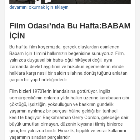
devamını okumak için tıklayın
Film Odası’nda Bu Hafta:BABAM
İÇİN
Bu hafta film köşemizde, gerçek olaylardan esinlenen
Babam İçin filmini halkımızın beğenisine sunuyoruz. Film,
yalnızca duygusal bir baba-oğul hikâyesi değil; aynı
zamanda devlet aygıtının ve hukukun egemenlerin elinde
halklara karşı nasıl bir saldırı silahına dönüştüğünü anlatan
çarpıcı bir yapıt niteliğindedir.
Film bizleri 1970'lerin İrlanda'sına götürüyor. İngiliz
sömürgeciliğinin onlarca yıldır halkın üzerine karabasan gibi
çöktüğü, işsizliğin, yoksulluğun ve baskının gündelik
yaşamın ayrılmaz bir parçası hâline geldiği bir tarihsel
kesitte başlıyor. Başkahraman Gerry Conlon, geleceğe dair
büyük umutları olmayan, düzenin kıyısına itilmiş binlerce
gençten yalnızca biridir. Hırsızlık, hippilik ve esrar kullanımı
yaşamının sıradan parçalarıdır.