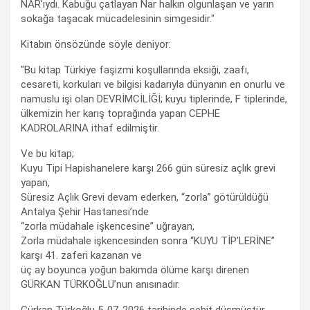
NAR’ıydı. Kabuğu çatlayan Nar halkın olgunlaşan ve yarın
sokağa taşacak mücadelesinin simgesidir."
Kitabın önsözünde söyle deniyor:
"Bu kitap Türkiye faşizmi koşullarında eksiği, zaafı,
cesareti, korkuları ve bilgisi kadarıyla dünyanın en onurlu ve
namuslu işi olan DEVRİMCİLİĞİ; kuyu tiplerinde, F tiplerinde,
ülkemizin her karış toprağında yapan CEPHE
KADROLARINA ithaf edilmiştir.
Ve bu kitap;
Kuyu Tipi Hapishanelere karşı 266 gün süresiz açlık grevi
yapan,
Süresiz Açlık Grevi devam ederken, “zorla” götürüldüğü
Antalya Şehir Hastanesi’nde
“zorla müdahale işkencesine” uğrayan,
Zorla müdahale işkencesinden sonra “KUYU TİP’LERİNE”
karşı 41. zaferi kazanan ve
üç ay boyunca yoğun bakımda ölüme karşı direnen
GÜRKAN TÜRKOĞLU’nun anısınadır.
Gürkan Türkoğlu 5-07-2026 tarihinde şehit düşmüştür.