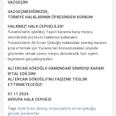
VAZGEÇİN!
VAZGEÇMEDİĞİNİZDE,
TÜRKİYE HALKLARININ ÖFKESİNDEN KORKUN!
HALKIMIZ! HALK CEPHELİLER!
Yunanistan’ın işbirlikçi, faşist kararına karşı meşru,
demokratik protesto hakkımızı kullanalım.
Yunanistan’ın Ali Ercan Gökoğlu hakkındaki sınırdışı kararını
iptal ettirmek için Yunanistan Konsoloslukları önünde
gösteriler olmak üzere, meşru demokratik tüm eylem
biçimlerini gerçekleştirelim.
ALİ ERCAN GÖKOĞLU HAKKINDAKİ SINIRDIŞI KARARI
İPTAL EDİLSİN!
ALİ ERCAN GÖKOĞLU’NU FAŞİZME TESLİM
ETTİRMEYECEĞİZ!
01.11.2024
AVRUPA HALK CEPHESİ
Tags:
Açlık Grevi
,
direniş
,
emperyalizm
,
ercan gökoğlu
,
gerçek
,
yunanistan