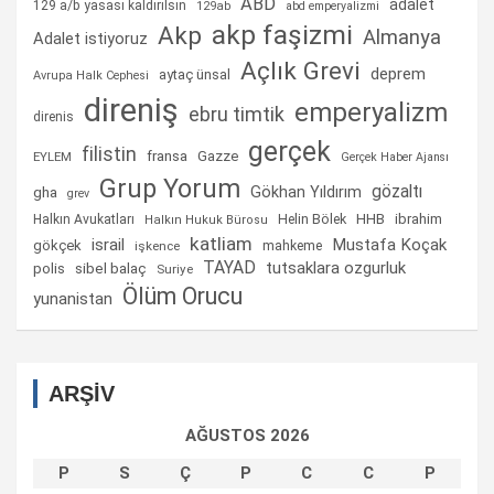
ABD
adalet
129 a/b yasası kaldırılsın
129ab
abd emperyalizmi
akp faşizmi
Akp
Almanya
Adalet istiyoruz
Açlık Grevi
deprem
aytaç ünsal
Avrupa Halk Cephesi
direniş
emperyalizm
ebru timtik
direnis
gerçek
filistin
fransa
Gazze
EYLEM
Gerçek Haber Ajansı
Grup Yorum
gözaltı
gha
Gökhan Yıldırım
grev
Helin Bölek
HHB
ibrahim
Halkın Avukatları
Halkın Hukuk Bürosu
katliam
israil
Mustafa Koçak
gökçek
mahkeme
işkence
TAYAD
tutsaklara ozgurluk
sibel balaç
polis
Suriye
Ölüm Orucu
yunanistan
ARŞİV
AĞUSTOS 2026
P
S
Ç
P
C
C
P