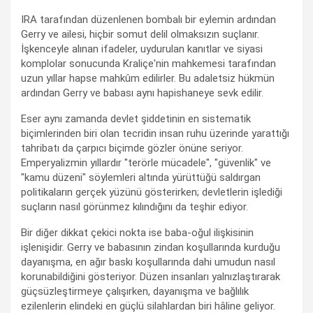
IRA tarafından düzenlenen bombalı bir eylemin ardından
Gerry ve ailesi, hiçbir somut delil olmaksızın suçlanır.
İşkenceyle alınan ifadeler, uydurulan kanıtlar ve siyasi
komplolar sonucunda Kraliçe'nin mahkemesi tarafından
uzun yıllar hapse mahkûm edilirler. Bu adaletsiz hükmün
ardından Gerry ve babası aynı hapishaneye sevk edilir.
Eser aynı zamanda devlet şiddetinin en sistematik
biçimlerinden biri olan tecridin insan ruhu üzerinde yarattığı
tahribatı da çarpıcı biçimde gözler önüne seriyor.
Emperyalizmin yıllardır "terörle mücadele", "güvenlik" ve
"kamu düzeni" söylemleri altında yürüttüğü saldırgan
politikaların gerçek yüzünü gösterirken; devletlerin işlediği
suçların nasıl görünmez kılındığını da teşhir ediyor.
Bir diğer dikkat çekici nokta ise baba-oğul ilişkisinin
işlenişidir. Gerry ve babasının zindan koşullarında kurduğu
dayanışma, en ağır baskı koşullarında dahi umudun nasıl
korunabildiğini gösteriyor. Düzen insanları yalnızlaştırarak
güçsüzleştirmeye çalışırken, dayanışma ve bağlılık
ezilenlerin elindeki en güçlü silahlardan biri hâline geliyor.