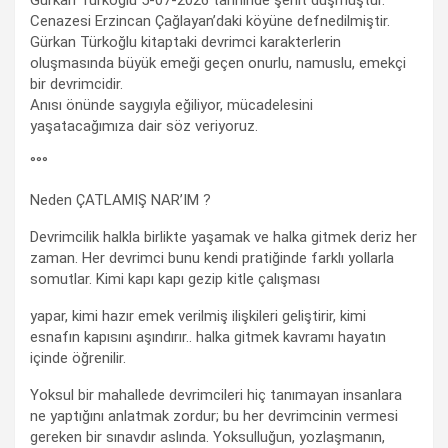
Cenazesi Erzincan Çağlayan’daki köyüne defnedilmiştir.
Gürkan Türkoğlu kitaptaki devrimci karakterlerin
oluşmasında büyük emeği geçen onurlu, namuslu, emekçi
bir devrimcidir.
Anısı önünde saygıyla eğiliyor, mücadelesini
yaşatacağımıza dair söz veriyoruz.
°°°
Neden ÇATLAMIŞ NAR’IM ?
Devrimcilik halkla birlikte yaşamak ve halka gitmek deriz her
zaman. Her devrimci bunu kendi pratiğinde farklı yollarla
somutlar. Kimi kapı kapı gezip kitle çalışması
yapar, kimi hazır emek verilmiş ilişkileri geliştirir, kimi
esnafın kapısını aşındırır.. halka gitmek kavramı hayatın
içinde öğrenilir.
Yoksul bir mahallede devrimcileri hiç tanımayan insanlara
ne yaptığını anlatmak zordur; bu her devrimcinin vermesi
gereken bir sınavdır aslında. Yoksulluğun, yozlaşmanın,