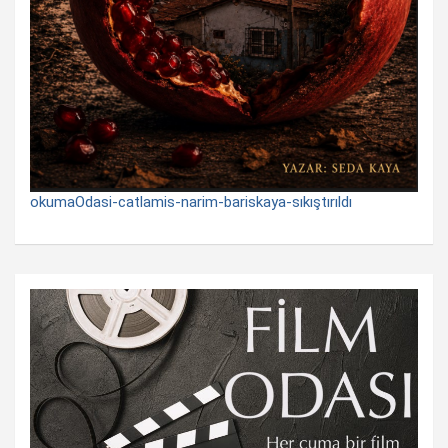
okumaOdasi-catlamis-narim-bariskaya-sıkıştırıldı