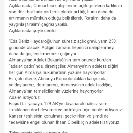
Açıklamada, Cumartesi sahiplenme açlık grevlerin katılımın
son dört haftadır sistemli olarak arttığı, bunu daha da
artırmanın mümkün olduğu belirtilerek, “katılımı daha da
yaygınlaştıralım” çağrısı yapıldı.
Açıklamada şöyle denildi:
“Eda Deniz Haydaroğlu’nun süresiz açlık grevi, yarın 253.
gününde olacak. Açlığın zamanı, hepimizi sahiplenmeyi
daha da güçlendirmemize çağırıyor.
Almanya’nın Adalet Bakanlığı’nın tam önünde kurulan
“adalet çadırı”nda, direnişçiler, Almanya’nın adaletsizliğini
her gün Almanya hükümetinin yüzüne haykırıyorlar.
Bir çok ülkede, Almanya Konsoloslukları karşısında,
yoldaşlarımız, dostlarımız, Almanya’nın adaletsizliğini,
Almanya’nın temsilcilerinin yüzlerine haykırıyorlar.
Adalet istiyoruz.
Faşist bir yasaya, 129 AB’ye dayanarak haksız yere
tutuklanan dört devrimci ve antifaşist için adalet istiyoruz.
Kanser teşhisinin konulması geciktirilen ve şimdi de
tedavisine engel olunan İhsan Cibelik için adalet istiyoruz.
Taleplerimiz haklı ve meşrudur.