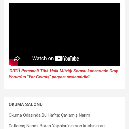
ODTÜ Personeli Türk Halk Müziği Korosu konserinde Grup
Yorum'un "Yar Gelmiş" parçası seslendirildi.
OKUMA SALONU
Okuma Odasında Bu Hafta: Çatlamış Narım
Çatlamış Narım, Boran Yayınları'nın son kitabının adı.