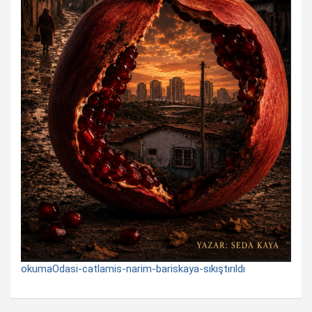
okumaOdasi-catlamis-narim-bariskaya-sıkıştırıldı