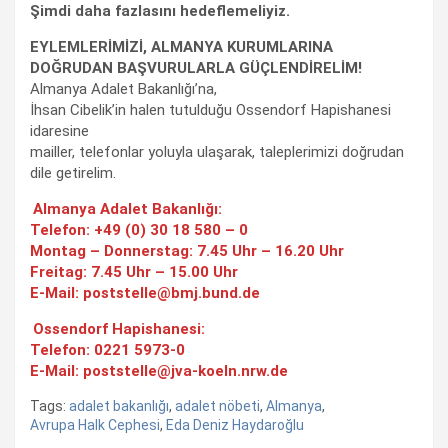
Şimdi daha fazlasını hedeflemeliyiz.
EYLEMLERİMİZİ, ALMANYA KURUMLARINA
DOĞRUDAN BAŞVURULARLA GÜÇLENDİRELİM!
Almanya Adalet Bakanlığı’na,
İhsan Cibelik’in halen tutulduğu Ossendorf Hapishanesi
idaresine
mailler, telefonlar yoluyla ulaşarak, taleplerimizi doğrudan
dile getirelim.
Almanya Adalet Bakanlığı:
Telefon: +49 (0) 30 18 580 – 0
Montag – Donnerstag: 7.45 Uhr – 16.20 Uhr
Freitag: 7.45 Uhr – 15.00 Uhr
E-Mail: poststelle@bmj.bund.de
Ossendorf Hapishanesi:
Telefon: 0221 5973-0
E-Mail: poststelle@jva-koeln.nrw.de
Tags:
adalet bakanlığı
,
adalet nöbeti
,
Almanya
,
Avrupa Halk Cephesi
,
Eda Deniz Haydaroğlu