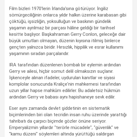
Film bizleri 1970'lerin İrlanda'sına götürüyor. İngiliz
sömürgeciliğinin onlarca yıldır halkın üzerine karabasan gibi
çöktüğü, işsizliğin, yoksulluğun ve baskının gündelik
yaşamın ayrılmaz bir parçası hâline geldiği bir tarihsel
kesitte başlıyor. Başkahraman Gerry Conlon, geleceğe dair
büyük umutları olmayan, düzenin kıyısına itilmiş binlerce
gençten yalnızca biridir. Hırsızlık, hippilik ve esrar kullanımı
yaşamının sıradan parçalarıdır.
IRA tarafından düzenlenen bombalı bir eylemin ardından
Gerry ve ailesi, hiçbir somut delil olmaksızın suçlanır.
İşkenceyle alınan ifadeler, uydurulan kanıtlar ve siyasi
komplolar sonucunda Kraliçe'nin mahkemesi tarafından
uzun yıllar hapse mahkûm edilirler. Bu adaletsiz hükmün
ardından Gerry ve babası aynı hapishaneye sevk edilir.
Eser aynı zamanda devlet şiddetinin en sistematik
biçimlerinden biri olan tecridin insan ruhu üzerinde yarattığı
tahribatı da çarpıcı biçimde gözler önüne seriyor.
Emperyalizmin yıllardır "terörle mücadele", "güvenlik" ve
"kamu düzeni" söylemleri altında yürüttüğü saldırgan