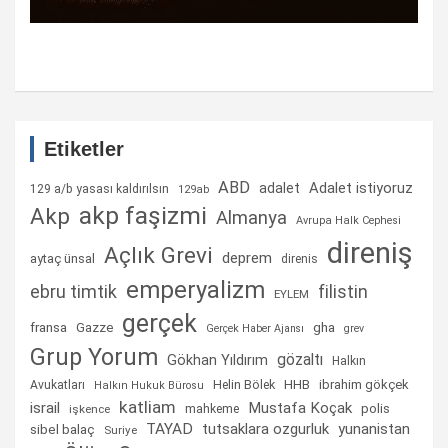
Etiketler
ABD
Adalet istiyoruz
adalet
129 a/b yasası kaldırılsın
129ab
akp faşizmi
Akp
Almanya
Avrupa Halk Cephesi
direniş
Açlık Grevi
deprem
aytaç ünsal
direnis
emperyalizm
ebru timtik
filistin
EYLEM
gerçek
fransa
gha
Gazze
Gerçek Haber Ajansı
grev
Grup Yorum
gözaltı
Gökhan Yıldırım
Halkın
Helin Bölek
HHB
ibrahim gökçek
Avukatları
Halkın Hukuk Bürosu
katliam
israil
Mustafa Koçak
mahkeme
polis
işkence
TAYAD
tutsaklara ozgurluk
yunanistan
sibel balaç
Suriye