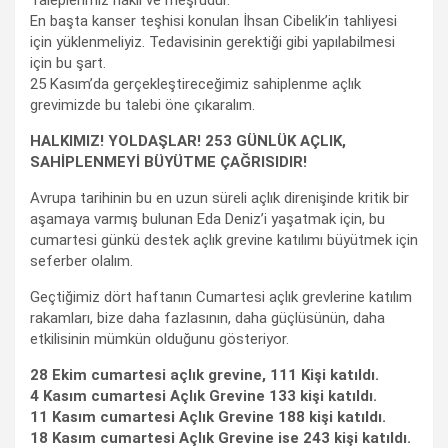
En başta kanser teşhisi konulan İhsan Cibelik’in tahliyesi
için yüklenmeliyiz. Tedavisinin gerektiği gibi yapılabilmesi
için bu şart.
25 Kasım’da gerçekleştireceğimiz sahiplenme açlık
grevimizde bu talebi öne çıkaralım.
HALKIMIZ! YOLDAŞLAR! 253 GÜNLÜK AÇLIK,
SAHİPLENMEYİ BÜYÜTME ÇAĞRISIDIR!
Avrupa tarihinin bu en uzun süreli açlık direnişinde kritik bir
aşamaya varmış bulunan Eda Deniz’i yaşatmak için, bu
cumartesi günkü destek açlık grevine katılımı büyütmek için
seferber olalım.
Geçtiğimiz dört haftanın Cumartesi açlık grevlerine katılım
rakamları, bize daha fazlasının, daha güçlüsünün, daha
etkilisinin mümkün olduğunu gösteriyor.
28 Ekim cumartesi açlık grevine, 111 Kişi katıldı.
4 Kasım cumartesi Açlık Grevine 133 kişi katıldı.
11 Kasım cumartesi Açlık Grevine 188 kişi katıldı.
18 Kasım cumartesi Açlık Grevine ise 243 kişi katıldı.