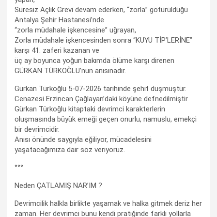
Süresiz Açlık Grevi devam ederken, “zorla” götürüldüğü
Antalya Şehir Hastanesi’nde
“zorla müdahale işkencesine” uğrayan,
Zorla müdahale işkencesinden sonra “KUYU TİP’LERİNE”
karşı 41. zaferi kazanan ve
üç ay boyunca yoğun bakımda ölüme karşı direnen
GÜRKAN TÜRKOĞLU’nun anısınadır.
Gürkan Türkoğlu 5-07-2026 tarihinde şehit düşmüştür.
Cenazesi Erzincan Çağlayan’daki köyüne defnedilmiştir.
Gürkan Türkoğlu kitaptaki devrimci karakterlerin
oluşmasında büyük emeği geçen onurlu, namuslu, emekçi
bir devrimcidir.
Anısı önünde saygıyla eğiliyor, mücadelesini
yaşatacağımıza dair söz veriyoruz.
°°°
Neden ÇATLAMIŞ NAR’IM ?
Devrimcilik halkla birlikte yaşamak ve halka gitmek deriz her
zaman. Her devrimci bunu kendi pratiğinde farklı yollarla