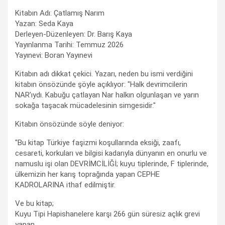
Kitabın Adı: Çatlamış Narım
Yazan: Seda Kaya
Derleyen-Düzenleyen: Dr. Barış Kaya
Yayınlanma Tarihi: Temmuz 2026
Yayınevi: Boran Yayınevi
Kitabın adı dikkat çekici. Yazarı, neden bu ismi verdiğini
kitabın önsözünde şöyle açıklıyor: "Halk devrimcilerin
NAR’ıydı. Kabuğu çatlayan Nar halkın olgunlaşan ve yarın
sokağa taşacak mücadelesinin simgesidir."
Kitabın önsözünde söyle deniyor:
"Bu kitap Türkiye faşizmi koşullarında eksiği, zaafı,
cesareti, korkuları ve bilgisi kadarıyla dünyanın en onurlu ve
namuslu işi olan DEVRİMCİLİĞİ; kuyu tiplerinde, F tiplerinde,
ülkemizin her karış toprağında yapan CEPHE
KADROLARINA ithaf edilmiştir.
Ve bu kitap;
Kuyu Tipi Hapishanelere karşı 266 gün süresiz açlık grevi
yapan,