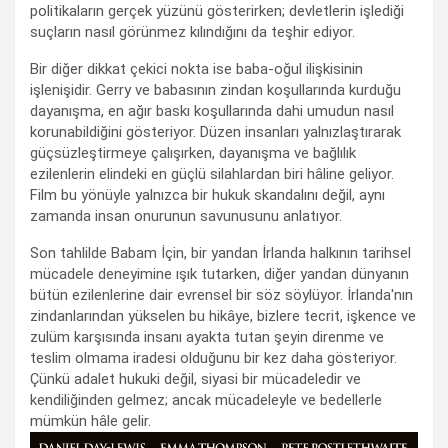
politikaların gerçek yüzünü gösterirken; devletlerin işlediği
suçların nasıl görünmez kılındığını da teşhir ediyor.
Bir diğer dikkat çekici nokta ise baba-oğul ilişkisinin
işlenişidir. Gerry ve babasının zindan koşullarında kurduğu
dayanışma, en ağır baskı koşullarında dahi umudun nasıl
korunabildiğini gösteriyor. Düzen insanları yalnızlaştırarak
güçsüzleştirmeye çalışırken, dayanışma ve bağlılık
ezilenlerin elindeki en güçlü silahlardan biri hâline geliyor.
Film bu yönüyle yalnızca bir hukuk skandalını değil, aynı
zamanda insan onurunun savunusunu anlatıyor.
Son tahlilde Babam İçin, bir yandan İrlanda halkının tarihsel
mücadele deneyimine ışık tutarken, diğer yandan dünyanın
bütün ezilenlerine dair evrensel bir söz söylüyor. İrlanda'nın
zindanlarından yükselen bu hikâye, bizlere tecrit, işkence ve
zulüm karşısında insanı ayakta tutan şeyin direnme ve
teslim olmama iradesi olduğunu bir kez daha gösteriyor.
Çünkü adalet hukuki değil, siyasi bir mücadeledir ve
kendiliğinden gelmez; ancak mücadeleyle ve bedellerle
mümkün hâle gelir.