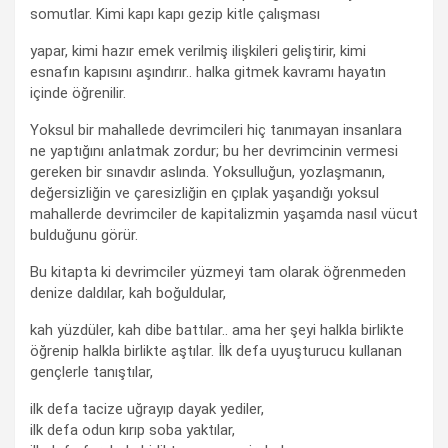
somutlar. Kimi kapı kapı gezip kitle çalışması
yapar, kimi hazır emek verilmiş ilişkileri geliştirir, kimi
esnafın kapısını aşındırır.. halka gitmek kavramı hayatın
içinde öğrenilir.
Yoksul bir mahallede devrimcileri hiç tanımayan insanlara
ne yaptığını anlatmak zordur; bu her devrimcinin vermesi
gereken bir sınavdır aslında. Yoksulluğun, yozlaşmanın,
değersizliğin ve çaresizliğin en çıplak yaşandığı yoksul
mahallerde devrimciler de kapitalizmin yaşamda nasıl vücut
bulduğunu görür.
Bu kitapta ki devrimciler yüzmeyi tam olarak öğrenmeden
denize daldılar, kah boğuldular,
kah yüzdüler, kah dibe battılar.. ama her şeyi halkla birlikte
öğrenip halkla birlikte aştılar. İlk defa uyuşturucu kullanan
gençlerle tanıştılar,
ilk defa tacize uğrayıp dayak yediler,
ilk defa odun kırıp soba yaktılar,