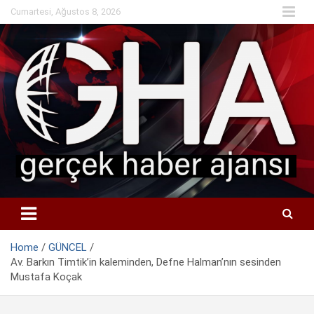
Skip
Cumartesi, Ağustos 8, 2026
to
content
Home
GÜNCEL
Av. Barkın Timtik’in kaleminden, Defne Halman’nın sesinden
Mustafa Koçak