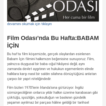
devamını okumak için tıklayın
Film Odası’nda Bu Hafta:BABAM
İÇİN
Bu hafta film köşemizde, gerçek olaylardan esinlenen
Babam İçin filmini halkımızın beğenisine sunuyoruz. Film,
yalnızca duygusal bir baba-oğul hikâyesi değil; aynı
zamanda devlet aygıtının ve hukukun egemenlerin elinde
halklara karşı nasıl bir saldırı silahına dönüştüğünü anlatan
çarpıcı bir yapıt niteliğindedir.
Film bizleri 1970'lerin İrlanda'sına götürüyor. İngiliz
sömürgeciliğinin onlarca yıldır halkın üzerine karabasan gibi
çöktüğü, işsizliğin, yoksulluğun ve baskının gündelik
yaşamın ayrılmaz bir parçası hâline geldiği bir tarihsel