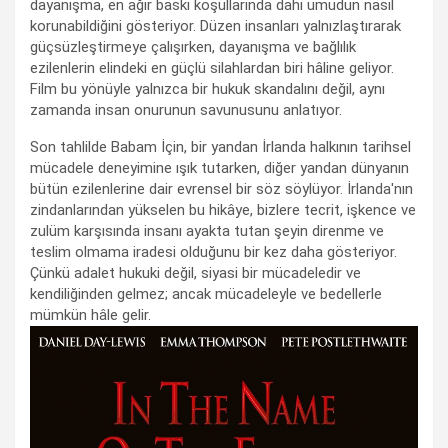
dayanışma, en ağır baskı koşullarında dahi umudun nasıl
korunabildiğini gösteriyor. Düzen insanları yalnızlaştırarak
güçsüzleştirmeye çalışırken, dayanışma ve bağlılık
ezilenlerin elindeki en güçlü silahlardan biri hâline geliyor.
Film bu yönüyle yalnızca bir hukuk skandalını değil, aynı
zamanda insan onurunun savunusunu anlatıyor.
Son tahlilde Babam İçin, bir yandan İrlanda halkının tarihsel
mücadele deneyimine ışık tutarken, diğer yandan dünyanın
bütün ezilenlerine dair evrensel bir söz söylüyor. İrlanda'nın
zindanlarından yükselen bu hikâye, bizlere tecrit, işkence ve
zulüm karşısında insanı ayakta tutan şeyin direnme ve
teslim olmama iradesi olduğunu bir kez daha gösteriyor.
Çünkü adalet hukuki değil, siyasi bir mücadeledir ve
kendiliğinden gelmez; ancak mücadeleyle ve bedellerle
mümkün hâle gelir.