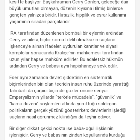
kesitte başlıyor. Başkahraman Gerry Conlon, geleceğe dair
büyük umutları olmayan, düzenin kıyısına itilmiş binlerce
gençten yalnızca biridir. Hırsızlık, hippilik ve esrar kullanımı
yaşamının sıradan parçalarıdır.
IRA tarafından düzenlenen bombalı bir eylemin ardından
Gerry ve ailesi, hiçbir somut delil olmaksızın suçlanır.
İşkenceyle alınan ifadeler, uydurulan kanıtlar ve siyasi
komplolar sonucunda Kraliçe'nin mahkemesi tarafından
uzun yıllar hapse mahkûm edilirler. Bu adaletsiz hükmün
ardından Gerry ve babası aynı hapishaneye sevk edilir.
Eser aynı zamanda devlet şiddetinin en sistematik
biçimlerinden biri olan tecridin insan ruhu üzerinde yarattığı
tahribatı da çarpıcı biçimde gözler önüne seriyor.
Emperyalizmin yıllardır "terörle mücadele", "güvenlik" ve
"kamu düzeni" söylemleri altında yürüttüğü saldırgan
politikaların gerçek yüzünü gösterirken; devletlerin işlediği
suçların nasıl görünmez kılındığını da teşhir ediyor.
Bir diğer dikkat çekici nokta ise baba-oğul ilişkisinin
işlenişidir. Gerry ve babasının zindan koşullarında kurduğu