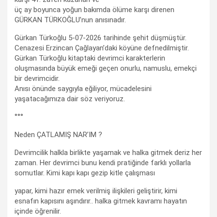
üç ay boyunca yoğun bakımda ölüme karşı direnen
GÜRKAN TÜRKOĞLU’nun anısınadır.
Gürkan Türkoğlu 5-07-2026 tarihinde şehit düşmüştür.
Cenazesi Erzincan Çağlayan’daki köyüne defnedilmiştir.
Gürkan Türkoğlu kitaptaki devrimci karakterlerin
oluşmasında büyük emeği geçen onurlu, namuslu, emekçi
bir devrimcidir.
Anısı önünde saygıyla eğiliyor, mücadelesini
yaşatacağımıza dair söz veriyoruz.
°°°
Neden ÇATLAMIŞ NAR’IM ?
Devrimcilik halkla birlikte yaşamak ve halka gitmek deriz her
zaman. Her devrimci bunu kendi pratiğinde farklı yollarla
somutlar. Kimi kapı kapı gezip kitle çalışması
yapar, kimi hazır emek verilmiş ilişkileri geliştirir, kimi
esnafın kapısını aşındırır.. halka gitmek kavramı hayatın
içinde öğrenilir.