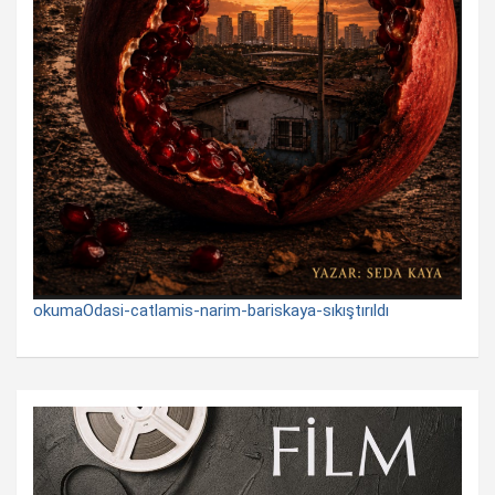
okumaOdasi-catlamis-narim-bariskaya-sıkıştırıldı