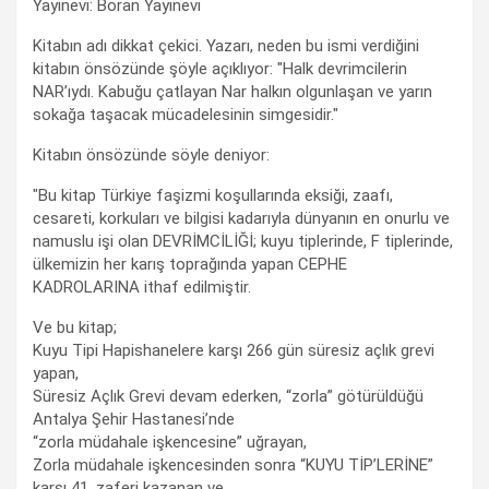
Yayınevi: Boran Yayınevi
Kitabın adı dikkat çekici. Yazarı, neden bu ismi verdiğini
kitabın önsözünde şöyle açıklıyor: "Halk devrimcilerin
NAR’ıydı. Kabuğu çatlayan Nar halkın olgunlaşan ve yarın
sokağa taşacak mücadelesinin simgesidir."
Kitabın önsözünde söyle deniyor:
"Bu kitap Türkiye faşizmi koşullarında eksiği, zaafı,
cesareti, korkuları ve bilgisi kadarıyla dünyanın en onurlu ve
namuslu işi olan DEVRİMCİLİĞİ; kuyu tiplerinde, F tiplerinde,
ülkemizin her karış toprağında yapan CEPHE
KADROLARINA ithaf edilmiştir.
Ve bu kitap;
Kuyu Tipi Hapishanelere karşı 266 gün süresiz açlık grevi
yapan,
Süresiz Açlık Grevi devam ederken, “zorla” götürüldüğü
Antalya Şehir Hastanesi’nde
“zorla müdahale işkencesine” uğrayan,
Zorla müdahale işkencesinden sonra “KUYU TİP’LERİNE”
karşı 41. zaferi kazanan ve