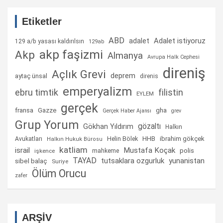
Etiketler
ABD
Adalet istiyoruz
adalet
129 a/b yasası kaldırılsın
129ab
akp faşizmi
Akp
Almanya
Avrupa Halk Cephesi
direniş
Açlık Grevi
deprem
aytaç ünsal
direnis
emperyalizm
ebru timtik
filistin
EYLEM
gerçek
fransa
gha
Gazze
Gerçek Haber Ajansı
grev
Grup Yorum
gözaltı
Gökhan Yıldırım
Halkın
Helin Bölek
HHB
ibrahim gökçek
Avukatları
Halkın Hukuk Bürosu
katliam
israil
Mustafa Koçak
mahkeme
polis
işkence
TAYAD
tutsaklara ozgurluk
yunanistan
sibel balaç
Suriye
Ölüm Orucu
zafer
ARŞİV