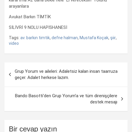
arayanlara
Avukat Barkın TİMTİK
SİLİVRİ 9 NOLU HAPİSHANESİ
Tags:
av. barkın timtik
,
defne halman
,
Mustafa Koçak
,
şiir
,
video
Yazı
Grup Yorum ve aileleri: Adaletsiz kalan insan taarruza
dolaşımı
geçer. Adalet herkese lazım.
Bando Basotti’den Grup Yorum’a ve tüm direnişçilere
destek mesajı
Bir cevap yazın