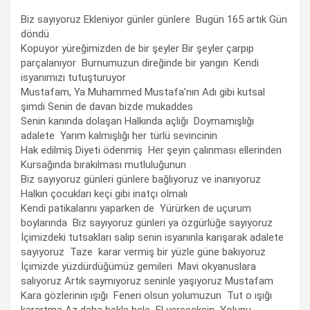
Biz sayıyoruz Ekleniyor günler günlere Bugün 165 artık Gün
döndü
Kopuyor yüreğimizden de bir şeyler Bir şeyler çarpıp
parçalanıyor Burnumuzun direğinde bir yangın Kendi
isyanımızı tutuşturuyor
Mustafam, Ya Muhammed Mustafa’nın Adı gibi kutsal
şimdi Senin de davan bizde mukaddes
Senin kanında dolaşan Halkında açlığı Doymamışlığı
adalete Yarım kalmışlığı her türlü sevincinin
Hak edilmiş Diyeti ödenmiş Her şeyin çalınması ellerinden
Kursağında bırakılması mutluluğunun
Biz sayıyoruz günleri günlere bağlıyoruz ve inanıyoruz
Halkın çocukları keçi gibi inatçı olmalı
Kendi patikalarını yaparken de Yürürken de uçurum
boylarında Biz sayıyoruz günleri ya özgürlüğe sayıyoruz
İçimizdeki tutsakları salıp senin isyanınla karışarak adalete
sayıyoruz Taze karar vermiş bir yüzle güne bakıyoruz
İçimizde yüzdürdüğümüz gemileri Mavi okyanuslara
salıyoruz Artık saymıyoruz seninle yaşıyoruz Mustafam
Kara gözlerinin ışığı Feneri olsun yolumuzun Tut o ışığı
karartma Az daha bekle hele El vereceksin Yolunu