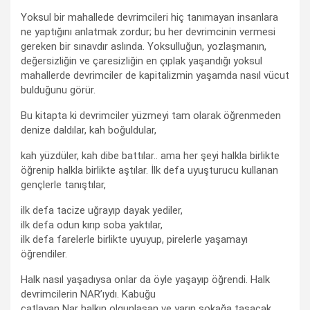
Yoksul bir mahallede devrimcileri hiç tanımayan insanlara
ne yaptığını anlatmak zordur; bu her devrimcinin vermesi
gereken bir sınavdır aslında. Yoksulluğun, yozlaşmanın,
değersizliğin ve çaresizliğin en çıplak yaşandığı yoksul
mahallerde devrimciler de kapitalizmin yaşamda nasıl vücut
bulduğunu görür.
Bu kitapta ki devrimciler yüzmeyi tam olarak öğrenmeden
denize daldılar, kah boğuldular,
kah yüzdüler, kah dibe battılar.. ama her şeyi halkla birlikte
öğrenip halkla birlikte aştılar. İlk defa uyuşturucu kullanan
gençlerle tanıştılar,
ilk defa tacize uğrayıp dayak yediler,
ilk defa odun kırıp soba yaktılar,
ilk defa farelerle birlikte uyuyup, pirelerle yaşamayı
öğrendiler.
Halk nasıl yaşadıysa onlar da öyle yaşayıp öğrendi. Halk
devrimcilerin NAR’ıydı. Kabuğu
çatlayan Nar halkın olgunlaşan ve yarın sokağa taşacak