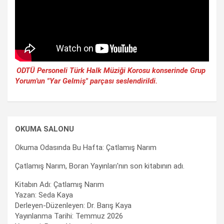
ODTÜ Personeli Türk Halk Müziği Korosu konserinde Grup
Yorum'un "Yar Gelmiş" parçası seslendirildi.
OKUMA SALONU
Okuma Odasında Bu Hafta: Çatlamış Narım
Çatlamış Narım, Boran Yayınları'nın son kitabının adı.
Kitabın Adı: Çatlamış Narım
Yazan: Seda Kaya
Derleyen-Düzenleyen: Dr. Barış Kaya
Yayınlanma Tarihi: Temmuz 2026