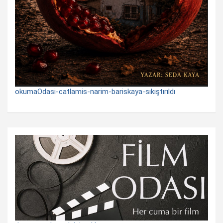
okumaOdasi-catlamis-narim-bariskaya-sıkıştırıldı