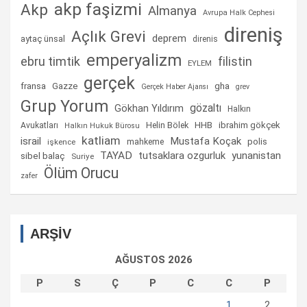
akp faşizmi
Akp
Almanya
Avrupa Halk Cephesi
direniş
Açlık Grevi
deprem
aytaç ünsal
direnis
emperyalizm
ebru timtik
filistin
EYLEM
gerçek
fransa
gha
Gazze
Gerçek Haber Ajansı
grev
Grup Yorum
gözaltı
Gökhan Yıldırım
Halkın
Helin Bölek
HHB
ibrahim gökçek
Avukatları
Halkın Hukuk Bürosu
katliam
israil
Mustafa Koçak
mahkeme
polis
işkence
TAYAD
tutsaklara ozgurluk
yunanistan
sibel balaç
Suriye
Ölüm Orucu
zafer
ARŞİV
AĞUSTOS 2026
P
S
Ç
P
C
C
P
1
2