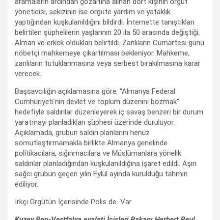
aramaların ardından gözaltına alınan dört kişinin örgüt
yöneticisi, sekizinin ise örgüte yardım ve yataklık
yaptığından kuşkulanıldığını bildirdi. İnternette tanıştıkları
belirtilen şüphelilerin yaşlarının 20 ila 50 arasında değiştiği,
Alman ve erkek oldukları belirtildi. Zanlıların Cumartesi günü
nöbetçi mahkemeye çıkartılması bekleniyor. Mahkeme,
zanlıların tutuklanmasına veya serbest bırakılmasına karar
verecek.
Başsavcılığın açıklamasına göre, “Almanya Federal
Cumhuriyeti’nin devlet ve toplum düzenini bozmak”
hedefiyle saldırılar düzenleyerek iç savaş benzeri bir durum
yaratmayı planladıkları şüphesi üzerinde duruluyor.
Açıklamada, grubun saldırı planlarını henüz
somutlaştırmamakla birlikte Almanya genelinde
politikacılara, sığınmacılara ve Müslümanlara yönelik
saldırılar planladığından kuşkulanıldığına işaret edildi. Aşırı
sağcı grubun geçen yılın Eylül ayında kurulduğu tahmin
ediliyor.
Irkçı Örgütün İçerisinde Polis de Var.
Kuzey Ren-Vestfalya eyaleti İçişleri Bakanı Herbert Reul