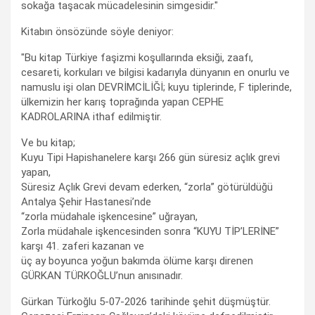
sokağa taşacak mücadelesinin simgesidir."
Kitabın önsözünde söyle deniyor:
"Bu kitap Türkiye faşizmi koşullarında eksiği, zaafı,
cesareti, korkuları ve bilgisi kadarıyla dünyanın en onurlu ve
namuslu işi olan DEVRİMCİLİĞİ; kuyu tiplerinde, F tiplerinde,
ülkemizin her karış toprağında yapan CEPHE
KADROLARINA ithaf edilmiştir.
Ve bu kitap;
Kuyu Tipi Hapishanelere karşı 266 gün süresiz açlık grevi
yapan,
Süresiz Açlık Grevi devam ederken, “zorla” götürüldüğü
Antalya Şehir Hastanesi’nde
“zorla müdahale işkencesine” uğrayan,
Zorla müdahale işkencesinden sonra “KUYU TİP’LERİNE”
karşı 41. zaferi kazanan ve
üç ay boyunca yoğun bakımda ölüme karşı direnen
GÜRKAN TÜRKOĞLU’nun anısınadır.
Gürkan Türkoğlu 5-07-2026 tarihinde şehit düşmüştür.