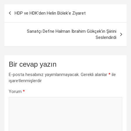
Yazı
HDP ve HDK’den Helin Bölek’e Ziyaret
dolaşımı
Sanatçı Defne Halman İbrahim Gökçek’in Şiirini
Seslendirdi
Bir cevap yazın
E-posta hesabınız yayımlanmayacak.
Gerekli alanlar
*
ile
işaretlenmişlerdir
Yorum
*