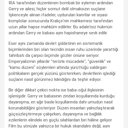
IRA tarafından düzenlenen bombalı bir eylemin ardından
Gerry ve ailesi, hiçbir somut delil olmaksızın suçlanır.
İşkenceyle alınan ifadeler, uydurulan kanıtlar ve siyasi
komplolar sonucunda Kraliçe'nin mahkemesi tarafından
uzun yıllar hapse mahkûm edilirler. Bu adaletsiz hükmün
ardından Gerry ve babası aynı hapishaneye sevk edilir.
Eser aynı zamanda devlet şiddetinin en sistematik
biçimlerinden biri olan tecridin insan ruhu üzerinde yarattığı
tahribatı da çarpıcı biçimde gözler önüne seriyor.
Emperyalizmin yıllardır "terörle mücadele", "güvenlik" ve
"kamu düzeni" söylemleri altında yürüttüğü saldırgan
politikaların gerçek yüzünü gösterirken; devletlerin işlediği
suçların nasıl görünmez kılındığını da teşhir ediyor.
Bir diğer dikkat çekici nokta ise baba-oğul ilişkisinin
işlenişidir. Gerry ve babasının zindan koşullarında kurduğu
dayanışma, en ağır baskı koşullarında dahi umudun nasıl
korunabildiğini gösteriyor. Düzen insanları yalnızlaştırarak
güçsüzleştirmeye çalışırken, dayanışma ve bağlılık
ezilenlerin elindeki en güçlü silahlardan biri hâline geliyor.
Film bu yönüyle yalnızca bir hukuk skandalını değil, aynı