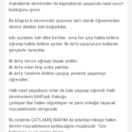
mahallerde devrimciler de kapitalizmin yaşamda nasıl vücut
bulduğunu görür.
Bu kitapta ki devrimciler yüzmeyi tam olarak öğrenmeden
denize daldılar, kah boğuldular,
kah yüzdüler, kah dibe battılar.. ama her şeyi halkla birlikte
öğrenip halkla birlikte aştılar. İlk defa uyuşturucu kullanan
gençlerle tanıştılar,
ilk defa tacize uğrayıp dayak yediler,
ilk defa odun kırıp soba yaktılar,
ilk defa farelerle birlikte uyuyup, pirelerle yaşamayı
öğrendiler.
Halk nasıl yaşadıysa onlar da öyle yaşayıp öğrendi. Halk
devrimcilerin NAR’ıydı. Kabuğu
çatlayan Nar halkın olgunlaşan ve yarın sokağa taşacak
mücadelesinin simgesidir.
Bu nedenle ÇATLAMIŞ NAR’IM da anlatılan hikaye halkın
devrim mücadelesine katılacağının müjdesidir. Tüm