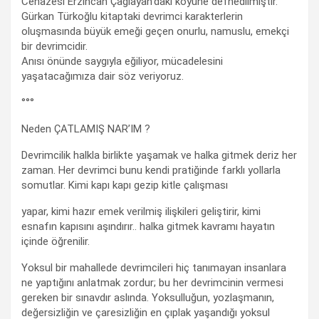
Cenazesi Erzincan Çağlayan’daki köyüne defnedilmiştir.
Gürkan Türkoğlu kitaptaki devrimci karakterlerin
oluşmasında büyük emeği geçen onurlu, namuslu, emekçi
bir devrimcidir.
Anısı önünde saygıyla eğiliyor, mücadelesini
yaşatacağımıza dair söz veriyoruz.
°°°
Neden ÇATLAMIŞ NAR’IM ?
Devrimcilik halkla birlikte yaşamak ve halka gitmek deriz her
zaman. Her devrimci bunu kendi pratiğinde farklı yollarla
somutlar. Kimi kapı kapı gezip kitle çalışması
yapar, kimi hazır emek verilmiş ilişkileri geliştirir, kimi
esnafın kapısını aşındırır.. halka gitmek kavramı hayatın
içinde öğrenilir.
Yoksul bir mahallede devrimcileri hiç tanımayan insanlara
ne yaptığını anlatmak zordur; bu her devrimcinin vermesi
gereken bir sınavdır aslında. Yoksulluğun, yozlaşmanın,
değersizliğin ve çaresizliğin en çıplak yaşandığı yoksul