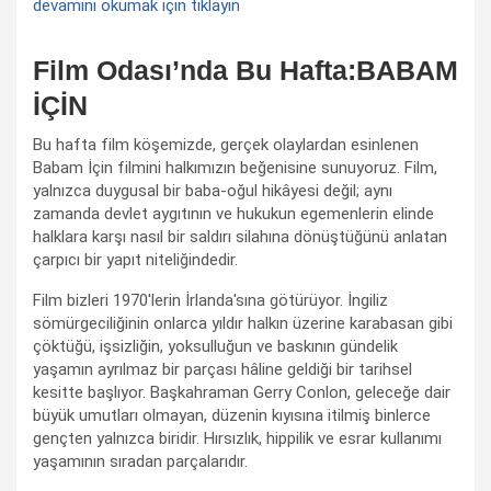
devamını okumak için tıklayın
Film Odası’nda Bu Hafta:BABAM
İÇİN
Bu hafta film köşemizde, gerçek olaylardan esinlenen
Babam İçin filmini halkımızın beğenisine sunuyoruz. Film,
yalnızca duygusal bir baba-oğul hikâyesi değil; aynı
zamanda devlet aygıtının ve hukukun egemenlerin elinde
halklara karşı nasıl bir saldırı silahına dönüştüğünü anlatan
çarpıcı bir yapıt niteliğindedir.
Film bizleri 1970'lerin İrlanda'sına götürüyor. İngiliz
sömürgeciliğinin onlarca yıldır halkın üzerine karabasan gibi
çöktüğü, işsizliğin, yoksulluğun ve baskının gündelik
yaşamın ayrılmaz bir parçası hâline geldiği bir tarihsel
kesitte başlıyor. Başkahraman Gerry Conlon, geleceğe dair
büyük umutları olmayan, düzenin kıyısına itilmiş binlerce
gençten yalnızca biridir. Hırsızlık, hippilik ve esrar kullanımı
yaşamının sıradan parçalarıdır.