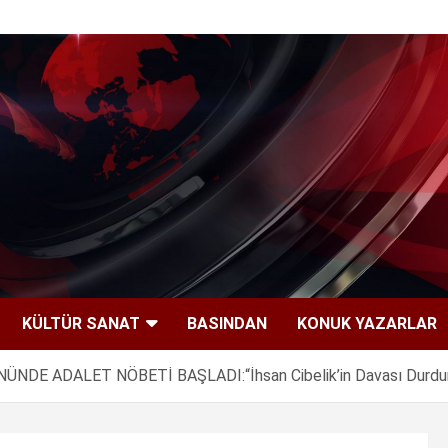
KÜLTÜR SANAT
BASINDAN
KONUK YAZARLAR
 ADALET NÖBETİ BAŞLADI:“İhsan Cibelik’in Davası Durduru