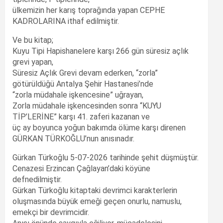
ülkemizin her karış toprağında yapan CEPHE
KADROLARINA ithaf edilmiştir.
Ve bu kitap;
Kuyu Tipi Hapishanelere karşı 266 gün süresiz açlık
grevi yapan,
Süresiz Açlık Grevi devam ederken, “zorla”
götürüldüğü Antalya Şehir Hastanesi’nde
“zorla müdahale işkencesine” uğrayan,
Zorla müdahale işkencesinden sonra “KUYU
TİP’LERİNE” karşı 41. zaferi kazanan ve
üç ay boyunca yoğun bakımda ölüme karşı direnen
GÜRKAN TÜRKOĞLU’nun anısınadır.
Gürkan Türkoğlu 5-07-2026 tarihinde şehit düşmüştür.
Cenazesi Erzincan Çağlayan’daki köyüne
defnedilmiştir.
Gürkan Türkoğlu kitaptaki devrimci karakterlerin
oluşmasında büyük emeği geçen onurlu, namuslu,
emekçi bir devrimcidir.