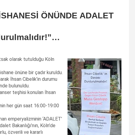
İSHANESİ ÖNÜNDE ADALET
durulmalıdır!”…
tsak olarak tutulduğu Köln
ishane önüne bir çadır kuruldu.
larak İhsan Cibelik’in durumu
inde bulunuldu.
anser teşhisi konulan İhsan
nin her gün saat 16:00-19:00
lman emperyalizminin ‘ADALET’
Adalet Bakanlığı’nın, Köln’de
, özverili ve kararlı