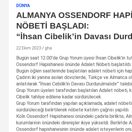
DÜNYA
ALMANYA OSSENDORF HAP
NÖBETİ BAŞLADI:
“İhsan Cibelik’in Davası Dur
22 Ekim 2023
gha
Bugün saat 12.00’de Grup Yorum üyesi İhsan Cibelik’in tu
Ossendorf Hapishanesi önünde Adalet Nöbeti başlatıldı.
Bugün öğlen saatlerinde başlatılan adalet nöbeti için hap
Çadırın iki yanına asılan dövizlerde, Türkçe ve Almanca o
anlatılarak “İhsan Cebilik’in Davası Durdurulmalıdır” taleb
Grup Yorum üyeleri tarafından başlatılan Adalet nöbeti, k
Cibelik tahliye edilene kadar sürdürülecek.
Grup Yorum tarafından yapılan açıklamada, adalet nöbeti
sürdürüleceği belirtilerek nöbete katılım çağrısı yapıldı.
Köln Ossendorf Hapishanesi önündeki çadırla birlikte, A
kurumlarının önündeki direnişler ikiye yükseldi. Berlin’de 
Ossendorf hapishanesinin önünde adalet isteyenlerin onurlu