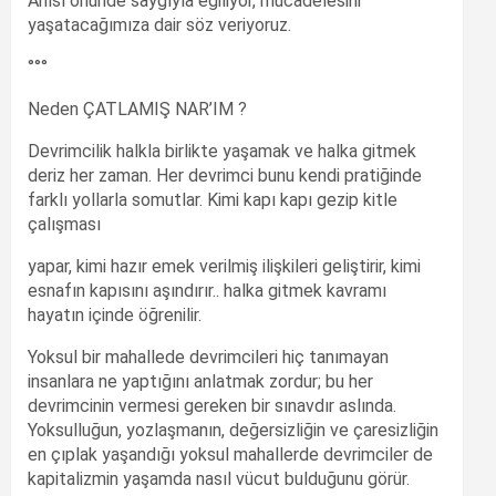
Anısı önünde saygıyla eğiliyor, mücadelesini
yaşatacağımıza dair söz veriyoruz.
°°°
Neden ÇATLAMIŞ NAR’IM ?
Devrimcilik halkla birlikte yaşamak ve halka gitmek
deriz her zaman. Her devrimci bunu kendi pratiğinde
farklı yollarla somutlar. Kimi kapı kapı gezip kitle
çalışması
yapar, kimi hazır emek verilmiş ilişkileri geliştirir, kimi
esnafın kapısını aşındırır.. halka gitmek kavramı
hayatın içinde öğrenilir.
Yoksul bir mahallede devrimcileri hiç tanımayan
insanlara ne yaptığını anlatmak zordur; bu her
devrimcinin vermesi gereken bir sınavdır aslında.
Yoksulluğun, yozlaşmanın, değersizliğin ve çaresizliğin
en çıplak yaşandığı yoksul mahallerde devrimciler de
kapitalizmin yaşamda nasıl vücut bulduğunu görür.