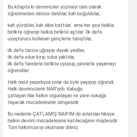
Bu kitapta ki devrimciler yüzmeyi tam olarak
öğrenmeden denize daldılar, kah boğuldular,
kah yüzdüler, kah dibe battılar.. ama her şeyi halkla
birlikte öğrenip halkla birlikte aştılar. İlk defa
uyuşturucu kullanan gençlerle tanıştılar,
ilk defa tacize uğrayıp dayak yediler,
ilk defa odun kırıp soba yaktılar,
ilk defa farelerle birlikte uyuyup, pirelerle yaşamayı
öğrendiler.
Halk nasıl yaşadıysa onlar da öyle yaşayıp öğrendi.
Halk devrimcilerin NAR’ıydı. Kabuğu
çatlayan Nar halkın olgunlaşan ve yarın sokağa
taşacak mücadelesinin simgesidir.
Bu nedenle ÇATLAMIŞ NAR’IM da anlatılan hikaye
halkın devrim mücadelesine katılacağının müjdesidir.
Tüm halkımıza iyi okumalar dileriz.