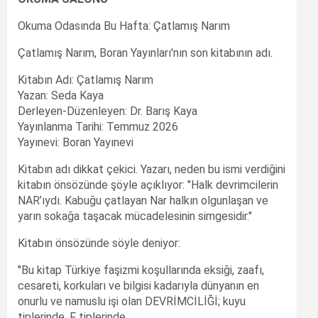
Okuma Odasında Bu Hafta: Çatlamış Narım
Çatlamış Narım, Boran Yayınları'nın son kitabının adı.
Kitabın Adı: Çatlamış Narım
Yazan: Seda Kaya
Derleyen-Düzenleyen: Dr. Barış Kaya
Yayınlanma Tarihi: Temmuz 2026
Yayınevi: Boran Yayınevi
Kitabın adı dikkat çekici. Yazarı, neden bu ismi verdiğini
kitabın önsözünde şöyle açıklıyor: "Halk devrimcilerin
NAR’ıydı. Kabuğu çatlayan Nar halkın olgunlaşan ve
yarın sokağa taşacak mücadelesinin simgesidir."
Kitabın önsözünde söyle deniyor:
"Bu kitap Türkiye faşizmi koşullarında eksiği, zaafı,
cesareti, korkuları ve bilgisi kadarıyla dünyanın en
onurlu ve namuslu işi olan DEVRİMCİLİĞİ; kuyu
tiplerinde, F tiplerinde,