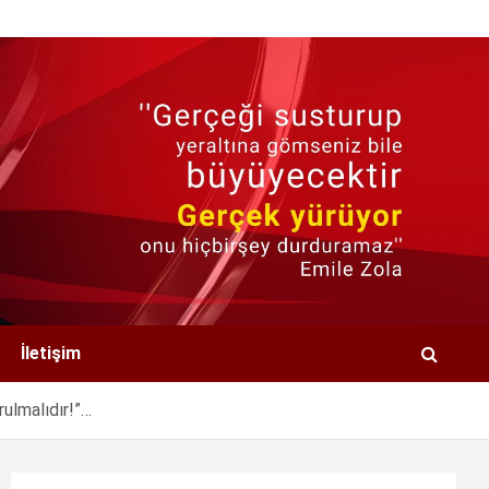
İletişim
lmalıdır!”…