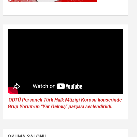
ODTÜ Personeli Türk Halk Müziği Korosu konserinde
Grup Yorum'un "Yar Gelmiş" parçası seslendirildi.
OKUMA SALONU