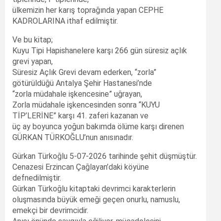
ülkemizin her karış toprağında yapan CEPHE
KADROLARINA ithaf edilmiştir.
Ve bu kitap;
Kuyu Tipi Hapishanelere karşı 266 gün süresiz açlık
grevi yapan,
Süresiz Açlık Grevi devam ederken, “zorla”
götürüldüğü Antalya Şehir Hastanesi’nde
“zorla müdahale işkencesine” uğrayan,
Zorla müdahale işkencesinden sonra “KUYU
TİP’LERİNE” karşı 41. zaferi kazanan ve
üç ay boyunca yoğun bakımda ölüme karşı direnen
GÜRKAN TÜRKOĞLU’nun anısınadır.
Gürkan Türkoğlu 5-07-2026 tarihinde şehit düşmüştür.
Cenazesi Erzincan Çağlayan’daki köyüne
defnedilmiştir.
Gürkan Türkoğlu kitaptaki devrimci karakterlerin
oluşmasında büyük emeği geçen onurlu, namuslu,
emekçi bir devrimcidir.