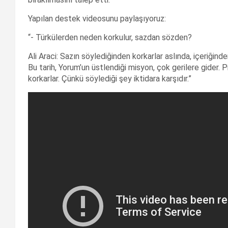
Yapılan destek videosunu paylaşıyoruz:
“- Türkülerden neden korkulur, sazdan sözden?
Ali Araci: Sazın söylediğinden korkarlar aslında, içeriğinde
Bu tarih, Yorum’un üstlendiği misyon, çok gerilere gider. P
korkarlar. Çünkü söylediği şey iktidara karşıdır.”