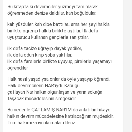
Bu kitapta ki devrimciler yüzmeyi tam olarak
öğrenmeden denize daldılar, kah boğuldular,
kah yüzdüler, kah dibe battılar.. ama her şeyi halkla
birlikte öğrenip halkla birlikte aştılar. İlk defa
uyuşturucu kullanan gençlerle tanıştılar,
ilk defa tacize uğrayıp dayak yediler,
ilk defa odun kırıp soba yaktılar,
ilk defa farelerle birlikte uyuyup, pirelerle yaşamayı
öğrendiler.
Halk nasıl yaşadıysa onlar da öyle yaşayıp öğrendi.
Halk devrimcilerin NAR’ıydı. Kabuğu
çatlayan Nar halkın olgunlaşan ve yarın sokağa
taşacak mücadelesinin simgesidir.
Bu nedenle ÇATLAMIŞ NAR’IM da anlatılan hikaye
halkın devrim mücadelesine katılacağının müjdesidir.
Tüm halkımıza iyi okumalar dileriz.