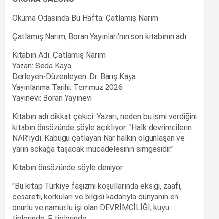
Okuma Odasında Bu Hafta: Çatlamış Narım
Çatlamış Narım, Boran Yayınları'nın son kitabının adı.
Kitabın Adı: Çatlamış Narım
Yazan: Seda Kaya
Derleyen-Düzenleyen: Dr. Barış Kaya
Yayınlanma Tarihi: Temmuz 2026
Yayınevi: Boran Yayınevi
Kitabın adı dikkat çekici. Yazarı, neden bu ismi verdiğini
kitabın önsözünde şöyle açıklıyor: "Halk devrimcilerin
NAR’ıydı. Kabuğu çatlayan Nar halkın olgunlaşan ve
yarın sokağa taşacak mücadelesinin simgesidir."
Kitabın önsözünde söyle deniyor:
"Bu kitap Türkiye faşizmi koşullarında eksiği, zaafı,
cesareti, korkuları ve bilgisi kadarıyla dünyanın en
onurlu ve namuslu işi olan DEVRİMCİLİĞİ; kuyu
tiplerinde, F tiplerinde,