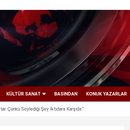
KÜLTÜR SANAT
BASINDAN
KONUK YAZARLAR
lar. Çünkü Söylediği Şey İktidara Karşıdır.”