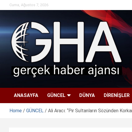
Skip
Cuma, Ağustos 7, 2026
to
content
ANASAYFA
GÜNCEL
DÜNYA
DİRENİŞLER
Home
GÜNCEL
Ali Aracı: “Pir Sultanların Sözünden Korkar