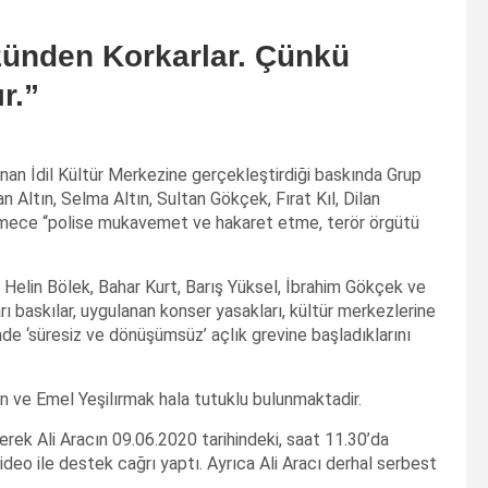
özünden Korkarlar. Çünkü
r.”
nan İdil Kültür Merkezine gerçekleştirdiği baskında Grup
nan Altın, Selma Altın, Sultan Gökçek, Fırat Kıl, Dilan
kemece “polise mukavemet ve hakaret etme, terör örgütü
 Helin Bölek, Bahar Kurt, Barış Yüksel, İbrahim Gökçek ve
arı baskılar, uygulanan konser yasakları, kültür merkezlerine
nde ‘süresiz ve dönüşümsüz’ açlık grevine başladıklarını
n ve Emel Yeşilırmak hala tutuklu bulunmaktadir.
yerek Ali Aracın 09.06.2020 tarihindeki, saat 11.30’da
eo ile destek cağrı yaptı. Ayrıca Ali Aracı derhal serbest