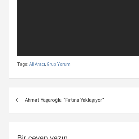
Tags:
Ali Aracı
,
Grup Yorum
Yazı
Ahmet Yaşaroğlu: “Fırtına Yaklaşıyor”
dolaşımı
Bir cevap yazın