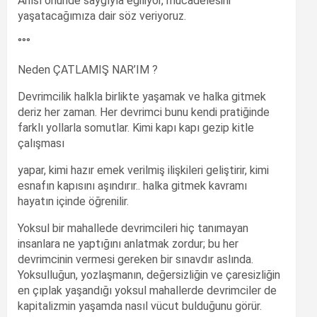
Anısı önünde saygıyla eğiliyor, mücadelesini
yaşatacağımıza dair söz veriyoruz.
°°°
Neden ÇATLAMIŞ NAR’IM ?
Devrimcilik halkla birlikte yaşamak ve halka gitmek
deriz her zaman. Her devrimci bunu kendi pratiğinde
farklı yollarla somutlar. Kimi kapı kapı gezip kitle
çalışması
yapar, kimi hazır emek verilmiş ilişkileri geliştirir, kimi
esnafın kapısını aşındırır.. halka gitmek kavramı
hayatın içinde öğrenilir.
Yoksul bir mahallede devrimcileri hiç tanımayan
insanlara ne yaptığını anlatmak zordur; bu her
devrimcinin vermesi gereken bir sınavdır aslında.
Yoksulluğun, yozlaşmanın, değersizliğin ve çaresizliğin
en çıplak yaşandığı yoksul mahallerde devrimciler de
kapitalizmin yaşamda nasıl vücut bulduğunu görür.