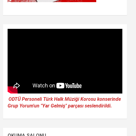
ODTÜ Personeli Türk Halk Müziği Korosu konserinde
Grup Yorum'un "Yar Gelmiş" parçası seslendirildi.
OKUMA SALONU