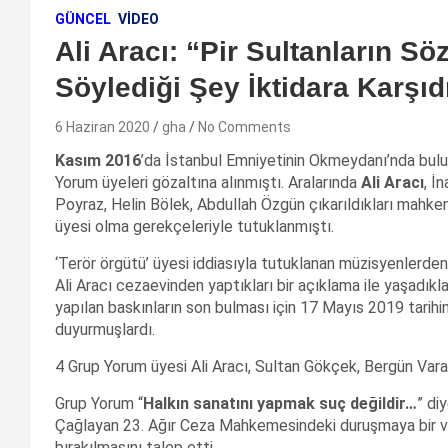
GÜNCEL
VIDEO
Ali Aracı: “Pir Sultanların S
Söylediği Şey İktidara Karşıdı
6 Haziran 2020
gha
No Comments
Kasım 2016
’da İstanbul Emniyetinin Okmeydanı’nda bulu
Yorum üyeleri gözaltına alınmıştı. Aralarında
Ali Aracı
, İ
Poyraz, Helin Bölek, Abdullah Özgün çıkarıldıkları mah
üyesi olma gerekçeleriyle tutuklanmıştı.
‘Terör örgütü’ üyesi iddiasıyla tutuklanan müzisyenlerden
Ali Aracı cezaevinden yaptıkları bir açıklama ile yaşadıkl
yapılan baskınların son bulması için 17 Mayıs 2019 tarihi
duyurmuşlardı.
4 Grup Yorum üyesi Ali Aracı, Sultan Gökçek, Bergün Vara
Grup Yorum “
Halkın sanatını yapmak suç değildir…
” di
Çağlayan 23. Ağır Ceza Mahkemesindeki duruşmaya bir vid
bırakılmasını talep etti.