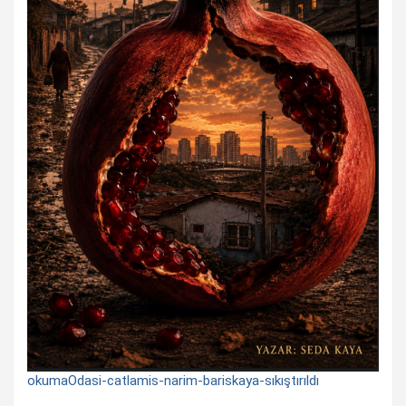
okumaOdasi-catlamis-narim-bariskaya-sıkıştırıldı