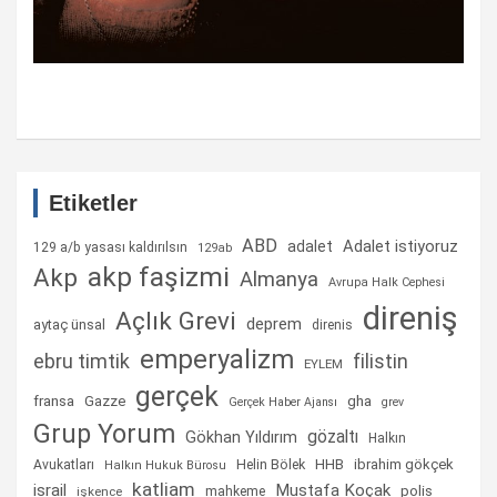
Etiketler
ABD
Adalet istiyoruz
adalet
129 a/b yasası kaldırılsın
129ab
akp faşizmi
Akp
Almanya
Avrupa Halk Cephesi
direniş
Açlık Grevi
deprem
aytaç ünsal
direnis
emperyalizm
ebru timtik
filistin
EYLEM
gerçek
fransa
gha
Gazze
Gerçek Haber Ajansı
grev
Grup Yorum
gözaltı
Gökhan Yıldırım
Halkın
Helin Bölek
HHB
ibrahim gökçek
Avukatları
Halkın Hukuk Bürosu
katliam
israil
Mustafa Koçak
mahkeme
polis
işkence