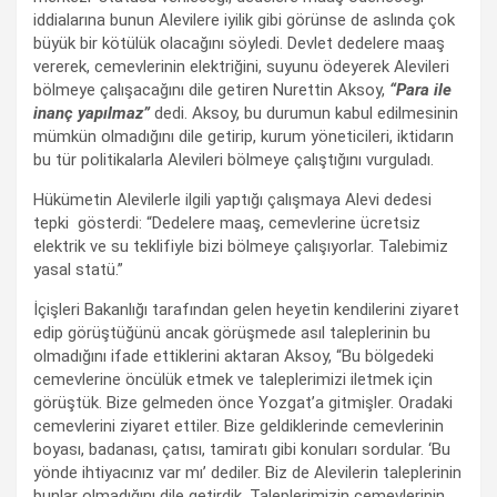
iddialarına bunun Alevilere iyilik gibi görünse de aslında çok
büyük bir kötülük olacağını söyledi. Devlet dedelere maaş
vererek, cemevlerinin elektriğini, suyunu ödeyerek Alevileri
bölmeye çalışacağını dile getiren Nurettin Aksoy,
“Para ile
inanç yapılmaz”
dedi. Aksoy, bu durumun kabul edilmesinin
mümkün olmadığını dile getirip, kurum yöneticileri, iktidarın
bu tür politikalarla Alevileri bölmeye çalıştığını vurguladı.
Hükümetin Alevilerle ilgili yaptığı çalışmaya Alevi dedesi
tepki gösterdi: “Dedelere maaş, cemevlerine ücretsiz
elektrik ve su teklifiyle bizi bölmeye çalışıyorlar. Talebimiz
yasal statü.”
İçişleri Bakanlığı tarafından gelen heyetin kendilerini ziyaret
edip görüştüğünü ancak görüşmede asıl taleplerinin bu
olmadığını ifade ettiklerini aktaran Aksoy, “Bu bölgedeki
cemevlerine öncülük etmek ve taleplerimizi iletmek için
görüştük. Bize gelmeden önce Yozgat’a gitmişler. Oradaki
cemevlerini ziyaret ettiler. Bize geldiklerinde cemevlerinin
boyası, badanası, çatısı, tamiratı gibi konuları sordular. ‘Bu
yönde ihtiyacınız var mı’ dediler. Biz de Alevilerin taleplerinin
bunlar olmadığını dile getirdik. Taleplerimizin cemevlerinin