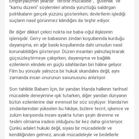
Emperyalizmin yıllardır "terörle mücadele", "güvenlik" ve
"kamu düzeni" söylemleri altında yürüttüğü saldırgan
politikaların gerçek yüzünü gösterirken; devletlerin işlediği
suçların nasıl görünmez kılındığını da teşhir ediyor.
Bir diğer dikkat çekici nokta ise baba-oğul ilişkisinin
işlenişidir. Gerry ve babasının zindan koşullarında kurduğu
dayanışma, en ağır baskı koşullarında dahi umudun nasıl
korunabildiğini gösteriyor. Düzen insanları yalnızlaştırarak
güçsüzleştirmeye çalışırken, dayanışma ve bağlılık
ezilenlerin elindeki en güçlü silahlardan biri hâline geliyor.
Film bu yönüyle yalnızca bir hukuk skandalını değil, aynı
zamanda insan onurunun savunusunu anlatıyor.
Son tahlilde Babam İçin, bir yandan İrlanda halkının tarihsel
mücadele deneyimine ışık tutarken, diğer yandan dünyanın
bütün ezilenlerine dair evrensel bir söz söylüyor. İrlanda'nın
zindanlarından yükselen bu hikâye, bizlere tecrit, işkence ve
zulüm karşısında insanı ayakta tutan şeyin direnme ve
teslim olmama iradesi olduğunu bir kez daha gösteriyor.
Çünkü adalet hukuki değil, siyasi bir mücadeledir ve
kendiliğinden gelmez; ancak mücadeleyle ve bedellerle