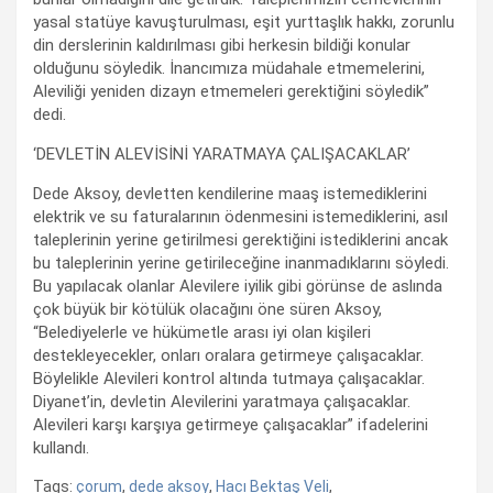
yasal statüye kavuşturulması, eşit yurttaşlık hakkı, zorunlu
din derslerinin kaldırılması gibi herkesin bildiği konular
olduğunu söyledik. İnancımıza müdahale etmemelerini,
Aleviliği yeniden dizayn etmemeleri gerektiğini söyledik”
dedi.
‘DEVLETİN ALEVİSİNİ YARATMAYA ÇALIŞACAKLAR’
Dede Aksoy, devletten kendilerine maaş istemediklerini
elektrik ve su faturalarının ödenmesini istemediklerini, asıl
taleplerinin yerine getirilmesi gerektiğini istediklerini ancak
bu taleplerinin yerine getirileceğine inanmadıklarını söyledi.
Bu yapılacak olanlar Alevilere iyilik gibi görünse de aslında
çok büyük bir kötülük olacağını öne süren Aksoy,
“Belediyelerle ve hükümetle arası iyi olan kişileri
destekleyecekler, onları oralara getirmeye çalışacaklar.
Böylelikle Alevileri kontrol altında tutmaya çalışacaklar.
Diyanet’in, devletin Alevilerini yaratmaya çalışacaklar.
Alevileri karşı karşıya getirmeye çalışacaklar” ifadelerini
kullandı.
Tags:
çorum
,
dede aksoy
,
Hacı Bektaş Veli
,