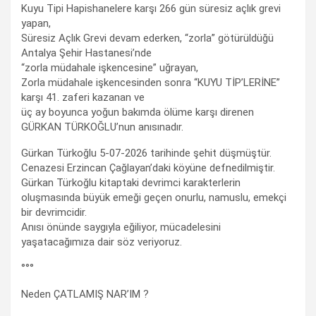
Kuyu Tipi Hapishanelere karşı 266 gün süresiz açlık grevi
yapan,
Süresiz Açlık Grevi devam ederken, “zorla” götürüldüğü
Antalya Şehir Hastanesi’nde
“zorla müdahale işkencesine” uğrayan,
Zorla müdahale işkencesinden sonra “KUYU TİP’LERİNE”
karşı 41. zaferi kazanan ve
üç ay boyunca yoğun bakımda ölüme karşı direnen
GÜRKAN TÜRKOĞLU’nun anısınadır.
Gürkan Türkoğlu 5-07-2026 tarihinde şehit düşmüştür.
Cenazesi Erzincan Çağlayan’daki köyüne defnedilmiştir.
Gürkan Türkoğlu kitaptaki devrimci karakterlerin
oluşmasında büyük emeği geçen onurlu, namuslu, emekçi
bir devrimcidir.
Anısı önünde saygıyla eğiliyor, mücadelesini
yaşatacağımıza dair söz veriyoruz.
°°°
Neden ÇATLAMIŞ NAR’IM ?