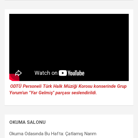
ODTÜ Personeli Türk Halk Müziği Korosu konserinde Grup
Yorum'un "Yar Gelmiş" parçası seslendirildi.
OKUMA SALONU
Okuma Odasında Bu Hafta: Çatlamış Narım