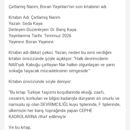
Çatlamış Narım, Boran Yayınları'nın son kitabının adı.
Kitabın Adı: Çatlamış Narım
Yazan: Seda Kaya
Derleyen-Düzenleyen: Dr. Barış Kaya
Yayınlanma Tarihi: Temmuz 2026
Yayınevi: Boran Yayınevi
Kitabın adı dikkat çekici. Yazarı, neden bu ismi verdiğini
kitabın önsözünde şöyle açıklıyor: "Halk devrimcilerin
NAR’ıydı. Kabuğu çatlayan Nar halkın olgunlaşan ve yarın
sokağa taşacak mücadelesinin simgesidir."
Kitabın önsözünde söyle deniyor:
"Bu kitap Türkiye faşizmi koşullarında eksiği, zaafı,
cesareti, korkuları ve bilgisi kadarıyla dünyanın en onurlu ve
namuslu işi olan DEVRİMCİLİĞİ; kuyu tiplerinde, F tiplerinde,
ülkemizin her karış toprağında yapan CEPHE
KADROLARINA ithaf edilmiştir.
Ve bu kitap;