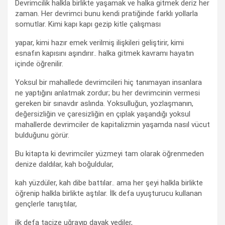
Devrimcilik halkla birlikte yaşamak ve halka gitmek deriz her
zaman. Her devrimci bunu kendi pratiğinde farklı yollarla
somutlar. Kimi kapı kapı gezip kitle çalışması
yapar, kimi hazır emek verilmiş ilişkileri geliştirir, kimi
esnafın kapısını aşındırır.. halka gitmek kavramı hayatın
içinde öğrenilir.
Yoksul bir mahallede devrimcileri hiç tanımayan insanlara
ne yaptığını anlatmak zordur; bu her devrimcinin vermesi
gereken bir sınavdır aslında. Yoksulluğun, yozlaşmanın,
değersizliğin ve çaresizliğin en çıplak yaşandığı yoksul
mahallerde devrimciler de kapitalizmin yaşamda nasıl vücut
bulduğunu görür.
Bu kitapta ki devrimciler yüzmeyi tam olarak öğrenmeden
denize daldılar, kah boğuldular,
kah yüzdüler, kah dibe battılar.. ama her şeyi halkla birlikte
öğrenip halkla birlikte aştılar. İlk defa uyuşturucu kullanan
gençlerle tanıştılar,
ilk defa tacize uğrayıp dayak yediler,