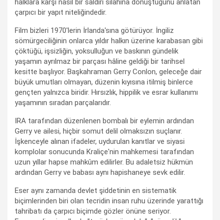
halklara karşı nasıl bir saldırı silahına dönüştüğünü anlatan
çarpıcı bir yapıt niteliğindedir.
Film bizleri 1970'lerin İrlanda'sına götürüyor. İngiliz
sömürgeciliğinin onlarca yıldır halkın üzerine karabasan gibi
çöktüğü, işsizliğin, yoksulluğun ve baskının gündelik
yaşamın ayrılmaz bir parçası hâline geldiği bir tarihsel
kesitte başlıyor. Başkahraman Gerry Conlon, geleceğe dair
büyük umutları olmayan, düzenin kıyısına itilmiş binlerce
gençten yalnızca biridir. Hırsızlık, hippilik ve esrar kullanımı
yaşamının sıradan parçalarıdır.
IRA tarafından düzenlenen bombalı bir eylemin ardından
Gerry ve ailesi, hiçbir somut delil olmaksızın suçlanır.
İşkenceyle alınan ifadeler, uydurulan kanıtlar ve siyasi
komplolar sonucunda Kraliçe'nin mahkemesi tarafından
uzun yıllar hapse mahkûm edilirler. Bu adaletsiz hükmün
ardından Gerry ve babası aynı hapishaneye sevk edilir.
Eser aynı zamanda devlet şiddetinin en sistematik
biçimlerinden biri olan tecridin insan ruhu üzerinde yarattığı
tahribatı da çarpıcı biçimde gözler önüne seriyor.