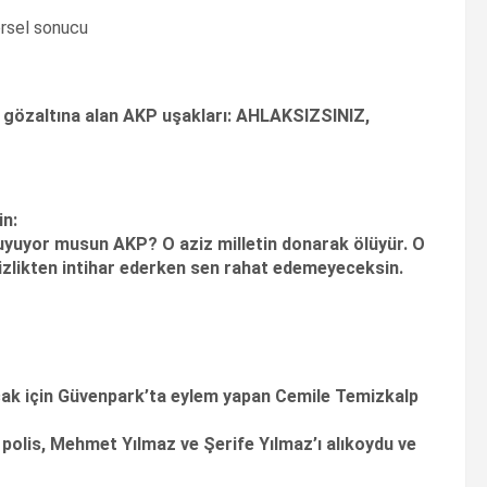
le gözaltına alan AKP uşakları: AHLAKSIZSINIZ,
in:
uyuyor musun AKP? O aziz milletin donarak ölüyür. O
şsizlikten intihar ederken sen rahat edemeyeceksin.
ak için Güvenpark’ta eylem yapan Cemile Temizkalp
polis, Mehmet Yılmaz ve Şerife Yılmaz’ı alıkoydu ve