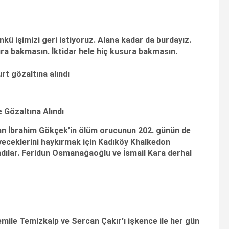
kü işimizi geri istiyoruz. Alana kadar da burdayız.
ra bakmasın. İktidar hele hiç kusura bakmasın.
t gözaltına alındı
 Gözaltına Alındı
n İbrahim Gökçek’in ölüm orucunun 202. günün de
eyeceklerini haykırmak için Kadıköy Khalkedon
dılar. Feridun Osmanağaoğlu ve İsmail Kara derhal
ile Temizkalp ve Sercan Çakır’ı işkence ile her gün