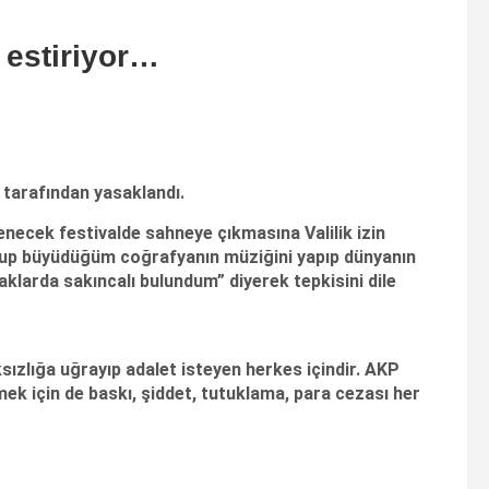
 estiriyor…
i tarafından yasaklandı.
enecek festivalde sahneye çıkmasına Valilik izin
oğup büyüdüğüm coğrafyanın müziğini yapıp dünyanın
klarda sakıncalı bulundum” diyerek tepkisini dile
sızlığa uğrayıp adalet isteyen herkes içindir. AKP
emek için de baskı, şiddet, tutuklama, para cezası her