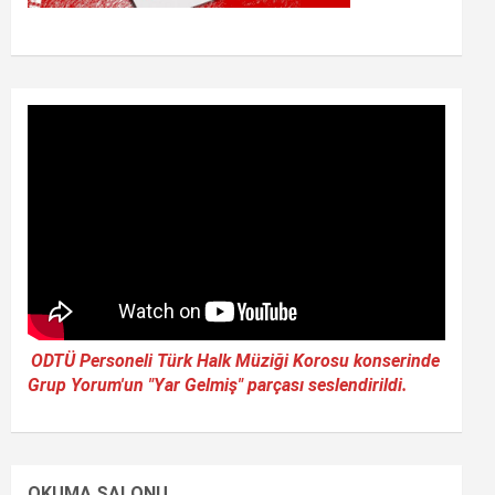
ODTÜ Personeli Türk Halk Müziği Korosu konserinde
Grup Yorum'un "Yar Gelmiş" parçası seslendirildi.
OKUMA SALONU