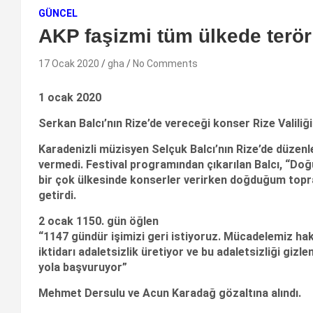
GÜNCEL
AKP faşizmi tüm ülkede terör
17 Ocak 2020
gha
No Comments
1 ocak 2020
Serkan Balcı’nın Rize’de vereceği konser Rize Valiliğ
Karadenizli müzisyen Selçuk Balcı’nın Rize’de düzenl
vermedi. Festival programından çıkarılan Balcı, “D
bir çok ülkesinde konserler verirken doğduğum topra
getirdi.
2 ocak 1150. gün öğlen
“1147 gündür işimizi geri istiyoruz. Mücadelemiz hak
iktidarı adaletsizlik üretiyor ve bu adaletsizliği gizl
yola başvuruyor”
Mehmet Dersulu ve Acun Karadağ gözaltına alındı.