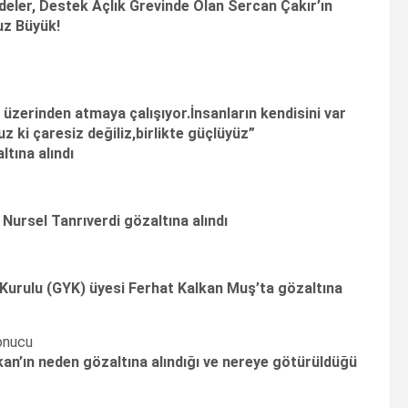
indeler, Destek Açlık Grevinde Olan Sercan Çakır’ın
uz Büyük!
 üzerinden atmaya çalışıyor.İnsanların kendisini var
uz ki çaresiz değiliz,birlikte güçlüyüz”
tına alındı
Nursel Tanrıverdi gözaltına alındı
Kurulu (GYK) üyesi Ferhat Kalkan Muş’ta gözaltına
kan’ın neden gözaltına alındığı ve nereye götürüldüğü