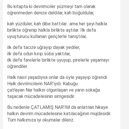
Bu kitapta ki devrimciler yüzmeyi tam olarak
öğrenmeden denize daldılar, kah boğuldular,
kah yüzdüler, kah dibe battılar.. ama her şeyi halkla
birlikte öğrenip halkla birlikte aştılar. İlk defa
uyuşturucu kullanan gençlerle tanıştılar,
ilk defa tacize uğrayıp dayak yediler,
ilk defa odun kırıp soba yaktılar,
ilk defa farelerle birlikte uyuyup, pirelerle yaşamayı
öğrendiler.
Halk nasıl yaşadıysa onlar da öyle yaşayıp öğrendi.
Halk devrimcilerin NAR’ıydı. Kabuğu
çatlayan Nar halkın olgunlaşan ve yarın sokağa
taşacak mücadelesinin simgesidir.
Bu nedenle ÇATLAMIŞ NAR’IM da anlatılan hikaye
halkın devrim mücadelesine katılacağının müjdesidir.
Tüm halkımıza iyi okumalar dileriz.