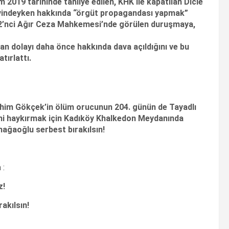
2019 tarihinde tahliye edilen, KHK ile kapatılan Dicle
aevindeyken hakkında “örgüt propagandası yapmak”
ş 2’nci Ağır Ceza Mahkemesi’nde görülen duruşmaya,
n dolayı daha önce hakkında dava açıldığını ve bu
tırlattı.
im Gökçek’in ölüm orucunun 204. günün de Tayadlı
rini haykırmak için Kadıköy Khalkedon Meydanında
nağaoğlu serbest bırakılsın!
 :
z!
akılsın!