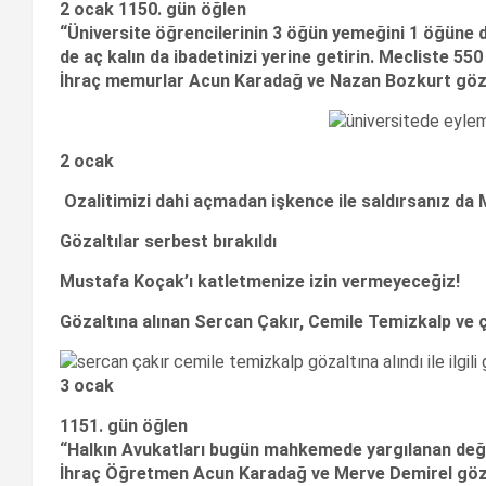
2 ocak
1150. gün öğlen
“Üniversite öğrencilerinin 3 öğün yemeğini 1 öğüne d
de aç kalın da ibadetinizi yerine getirin. Mecliste 5
İhraç memurlar Acun Karadağ ve Nazan Bozkurt gözal
2 ocak
Ozalitimizi dahi açmadan işkence ile saldırsanız da
Gözaltılar serbest bırakıldı
Mustafa Koçak’ı katletmenize izin vermeyeceğiz!
Gözaltına alınan Sercan Çakır, Cemile Temizkalp ve ç
3 ocak
1151. gün öğlen
“Halkın Avukatları bugün mahkemede yargılanan değil
İhraç Öğretmen Acun Karadağ ve Merve Demirel gözal