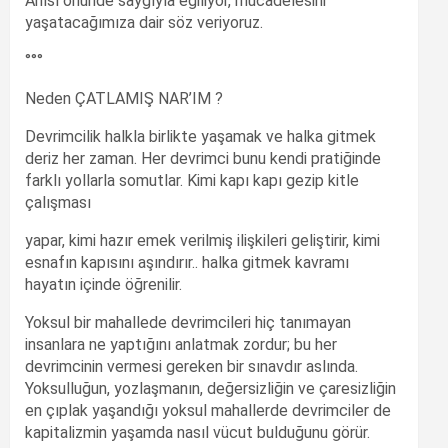
Anısı önünde saygıyla eğiliyor, mücadelesini
yaşatacağımıza dair söz veriyoruz.
°°°
Neden ÇATLAMIŞ NAR’IM ?
Devrimcilik halkla birlikte yaşamak ve halka gitmek
deriz her zaman. Her devrimci bunu kendi pratiğinde
farklı yollarla somutlar. Kimi kapı kapı gezip kitle
çalışması
yapar, kimi hazır emek verilmiş ilişkileri geliştirir, kimi
esnafın kapısını aşındırır.. halka gitmek kavramı
hayatın içinde öğrenilir.
Yoksul bir mahallede devrimcileri hiç tanımayan
insanlara ne yaptığını anlatmak zordur; bu her
devrimcinin vermesi gereken bir sınavdır aslında.
Yoksulluğun, yozlaşmanın, değersizliğin ve çaresizliğin
en çıplak yaşandığı yoksul mahallerde devrimciler de
kapitalizmin yaşamda nasıl vücut bulduğunu görür.