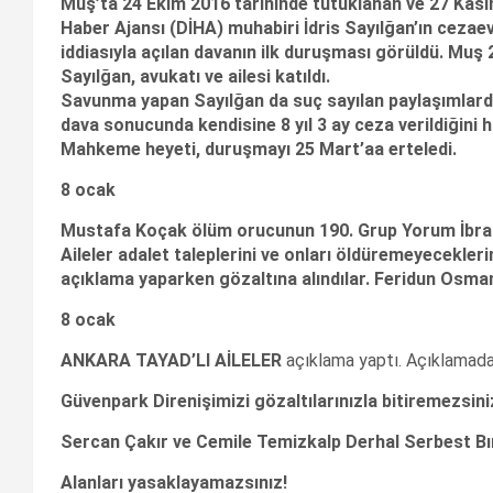
Muş’ta 24 Ekim 2016 tarihinde tutuklanan ve 27 Kasım 
Haber Ajansı (DİHA) muhabiri İdris Sayılğan’ın cez
iddiasıyla açılan davanın ilk duruşması görüldü. Mu
Sayılğan, avukatı ve ailesi katıldı.
Savunma yapan Sayılğan da suç sayılan paylaşımlarda
dava sonucunda kendisine 8 yıl 3 ay ceza verildiğini ha
Mahkeme heyeti, duruşmayı 25 Mart’aa erteledi.
8 ocak
Mustafa Koçak ölüm orucunun 190. Grup Yorum İbrah
Aileler adalet taleplerini ve onları öldüremeyecekle
açıklama yaparken gözaltına alındılar. Feridun Osma
8 ocak
ANKARA TAYAD’LI AİLELER
açıklama yaptı. Açıklamada
Güvenpark Direnişimizi gözaltılarınızla bitiremezsini
Sercan Çakır ve Cemile Temizkalp Derhal Serbest Bır
Alanları yasaklayamazsınız!