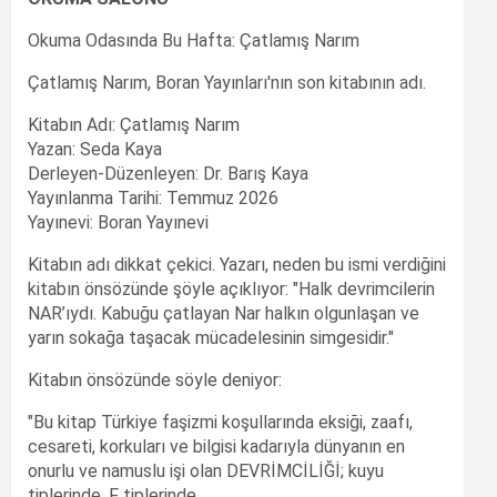
Okuma Odasında Bu Hafta: Çatlamış Narım
Çatlamış Narım, Boran Yayınları'nın son kitabının adı.
Kitabın Adı: Çatlamış Narım
Yazan: Seda Kaya
Derleyen-Düzenleyen: Dr. Barış Kaya
Yayınlanma Tarihi: Temmuz 2026
Yayınevi: Boran Yayınevi
Kitabın adı dikkat çekici. Yazarı, neden bu ismi verdiğini
kitabın önsözünde şöyle açıklıyor: "Halk devrimcilerin
NAR’ıydı. Kabuğu çatlayan Nar halkın olgunlaşan ve
yarın sokağa taşacak mücadelesinin simgesidir."
Kitabın önsözünde söyle deniyor:
"Bu kitap Türkiye faşizmi koşullarında eksiği, zaafı,
cesareti, korkuları ve bilgisi kadarıyla dünyanın en
onurlu ve namuslu işi olan DEVRİMCİLİĞİ; kuyu
tiplerinde, F tiplerinde,