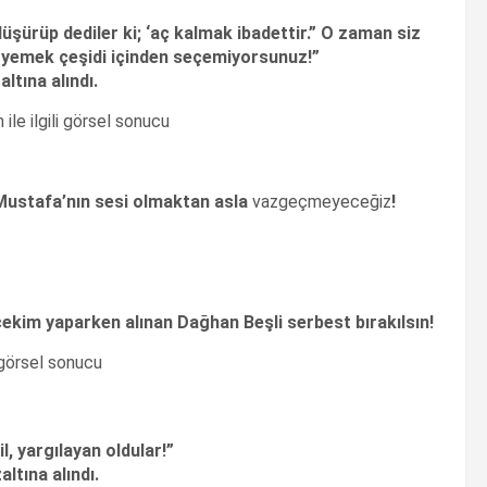
üşürüp dediler ki; ‘aç kalmak ibadettir.” O zaman siz
50 yemek çeşidi içinden seçemiyorsunuz!”
tına alındı.
 Mustafa’nın sesi olmaktan asla
vazgeçmeyeceğiz
!
ekim yaparken alınan Dağhan Beşli serbest bırakılsın!
, yargılayan oldular!”
tına alındı.