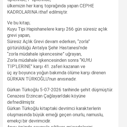
ülkemizin her karış toprağında yapan CEPHE
KADROLARINA ithaf edilmiştir.
Ve bu kitap;
Kuyu Tipi Hapishanelere karşı 266 gün süresiz açlık
grevi yapan,
Süresiz Açlık Grevi devam ederken, “zorla”
götürüldüğü Antalya Şehir Hastanesi’nde
“zorla müdahale işkencesine” uğrayan,
Zorla müdahale işkencesinden sonra “KUYU
TİP’LERİNE” karşı 41. zaferi kazanan ve
üç ay boyunca yoğun bakımda ölüme karşı direnen
GÜRKAN TÜRKOĞLU’nun anısınadır.
Gürkan Türkoğlu 5-07-2026 tarihinde şehit düşmüştür.
Cenazesi Erzincan Çağlayan’daki köyüne
defnedilmiştir.
Gürkan Türkoğlu kitaptaki devrimci karakterlerin
oluşmasında büyük emeği geçen onurlu, namuslu,
emekçi bir devrimcidir.