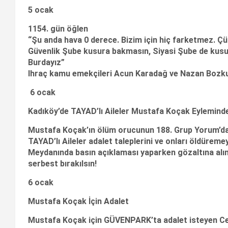
5 ocak
1154. gün öğlen
“Şu anda hava 0 derece. Bizim için hiç farketmez. Çün
Güvenlik Şube kusura bakmasın, Siyasi Şube de kusu
Burdayız”
Ihraç kamu emekçileri Acun Karadağ ve Nazan Bozkur
6 ocak
Kadıköy’de TAYAD’lı Aileler Mustafa Koçak Eyleminde
Mustafa Koçak’ın ölüm orucunun 188. Grup Yorum’da
TAYAD’lı Aileler adalet taleplerini ve onları öldürem
Meydanında basın açıklaması yaparken gözaltına alın
serbest bırakılsın!
6 ocak
Mustafa Koçak İçin Adalet
Mustafa Koçak için GÜVENPARK’ta adalet isteyen Cem