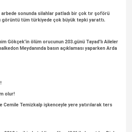
n arbede sonunda silahlar patladı bir çok tır şoförü
u görüntü tüm türkiyede çok büyük tepki yarattı.
m Gökçek’in ölüm orucunun 203.günü Tayad’lı Aileler
Khalkedon Meydanında basın açıklaması yaparken
Arda
!
m olur!
e Cemile Temizkalp işkenceyle yere yatırılarak ters