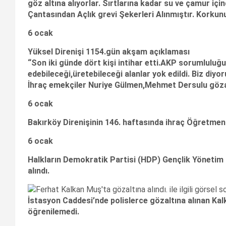
göz altına alıyorlar. Sırtlarına kadar su ve çamur iç
Çantasından Açlık grevi Şekerleri Alınmıştır. Korkun
6 ocak
Yüksel Direnişi 1154.gün akşam açıklaması
“Son iki günde dört kişi intihar etti.AKP sorumluluğu
edebileceği,üretebileceği alanlar yok edildi. Biz diyor
İhraç emekçiler Nuriye Gülmen,Mehmet Dersulu gözal
6 ocak
Bakırköy Direnişinin 146. haftasında ihraç Öğretmen 
6 ocak
Halkların Demokratik Partisi (HDP) Gençlik Yönetim 
alındı.
İstasyon Caddesi’nde polislerce gözaltına alınan Kal
öğrenilemedi.