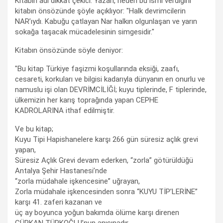
Kitabın adı dikkat çekici. Yazarı, neden bu ismi verdiğini
kitabın önsözünde şöyle açıklıyor: "Halk devrimcilerin
NAR’ıydı. Kabuğu çatlayan Nar halkın olgunlaşan ve yarın
sokağa taşacak mücadelesinin simgesidir."
Kitabın önsözünde söyle deniyor:
"Bu kitap Türkiye faşizmi koşullarında eksiği, zaafı,
cesareti, korkuları ve bilgisi kadarıyla dünyanın en onurlu ve
namuslu işi olan DEVRİMCİLİĞİ; kuyu tiplerinde, F tiplerinde,
ülkemizin her karış toprağında yapan CEPHE
KADROLARINA ithaf edilmiştir.
Ve bu kitap;
Kuyu Tipi Hapishanelere karşı 266 gün süresiz açlık grevi
yapan,
Süresiz Açlık Grevi devam ederken, “zorla” götürüldüğü
Antalya Şehir Hastanesi’nde
“zorla müdahale işkencesine” uğrayan,
Zorla müdahale işkencesinden sonra “KUYU TİP’LERİNE”
karşı 41. zaferi kazanan ve
üç ay boyunca yoğun bakımda ölüme karşı direnen