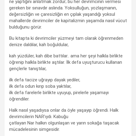
ne yaptığını anlatmak zordur; bu her devrimcinin vermesi
gereken bir sınavdır aslında. Yoksulluğun, yozlaşmanın,
değersizliğin ve çaresizliğin en çıplak yaşandığı yoksul
mahallerde devrimciler de kapitalizmin yaşamda nasıl vücut
bulduğunu görür.
Bu kitapta ki devrimciler yüzmeyi tam olarak öğrenmeden
denize daldılar, kah boğuldular,
kah yüzdüler, kah dibe battılar.. ama her şeyi halkla birlikte
öğrenip halkla birlikte aştılar. İlk defa uyuşturucu kullanan
gençlerle tanıştılar,
ilk defa tacize uğrayıp dayak yediler,
ilk defa odun kırıp soba yaktılar,
ilk defa farelerle birlikte uyuyup, pirelerle yaşamayı
öğrendiler.
Halk nasıl yaşadıysa onlar da öyle yaşayıp öğrendi. Halk
devrimcilerin NAR’ıydı. Kabuğu
çatlayan Nar halkın olgunlaşan ve yarın sokağa taşacak
mücadelesinin simgesidir.