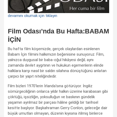
devamını okumak için tıklayın
Film Odası’nda Bu Hafta:BABAM
İÇİN
Bu hafta film köşemizde, gerçek olaylardan esinlenen
Babam İçin filmini halkımızın beğenisine sunuyoruz. Film,
yalnızca duygusal bir baba-oğul hikâyesi değil; aynı
zamanda devlet aygıtının ve hukukun egemenlerin elinde
halklara karşı nasıl bir saldırı silahına dönüştüğünü anlatan
çarpıcı bir yapıt niteliğindedir.
Film bizleri 1970'lerin İrlanda'sına götürüyor. İngiliz
sömürgeciliğinin onlarca yıldır halkın üzerine karabasan gibi
çöktüğü, işsizliğin, yoksulluğun ve baskının gündelik
yaşamın ayrılmaz bir parçası hâline geldiği bir tarihsel
kesitte başlıyor. Başkahraman Gerry Conlon, geleceğe dair
büyük umutları olmayan, düzenin kıyısına itilmiş binlerce