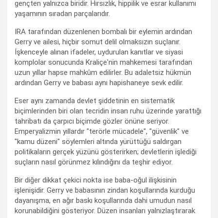
gençten yalnızca biridir. Hırsızlık, hippilik ve esrar kullanımı
yaşamının sıradan parçalarıdır.
IRA tarafından düzenlenen bombalı bir eylemin ardından
Gerry ve ailesi, hiçbir somut delil olmaksızın suçlanır.
İşkenceyle alınan ifadeler, uydurulan kanıtlar ve siyasi
komplolar sonucunda Kraliçe'nin mahkemesi tarafından
uzun yıllar hapse mahkûm edilirler. Bu adaletsiz hükmün
ardından Gerry ve babası aynı hapishaneye sevk edilir.
Eser aynı zamanda devlet şiddetinin en sistematik
biçimlerinden biri olan tecridin insan ruhu üzerinde yarattığı
tahribatı da çarpıcı biçimde gözler önüne seriyor.
Emperyalizmin yıllardır "terörle mücadele", "güvenlik" ve
"kamu düzeni" söylemleri altında yürüttüğü saldırgan
politikaların gerçek yüzünü gösterirken; devletlerin işlediği
suçların nasıl görünmez kılındığını da teşhir ediyor.
Bir diğer dikkat çekici nokta ise baba-oğul ilişkisinin
işlenişidir. Gerry ve babasının zindan koşullarında kurduğu
dayanışma, en ağır baskı koşullarında dahi umudun nasıl
korunabildiğini gösteriyor. Düzen insanları yalnızlaştırarak