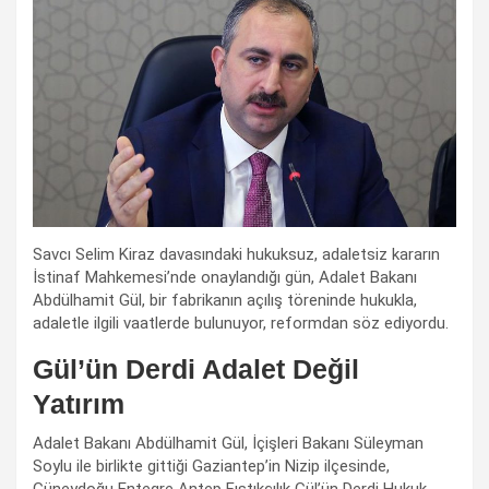
Savcı Selim Kiraz davasındaki hukuksuz, adaletsiz kararın
İstinaf Mahkemesi’nde onaylandığı gün, Adalet Bakanı
Abdülhamit Gül, bir fabrikanın açılış töreninde hukukla,
adaletle ilgili vaatlerde bulunuyor, reformdan söz ediyordu.
Gül’ün Derdi Adalet Değil
Yatırım
Adalet Bakanı Abdülhamit Gül, İçişleri Bakanı Süleyman
Soylu ile birlikte gittiği Gaziantep’in Nizip ilçesinde,
Güneydoğu Entegre Antep Fıstıkçılık Gül’ün Derdi Hukuk