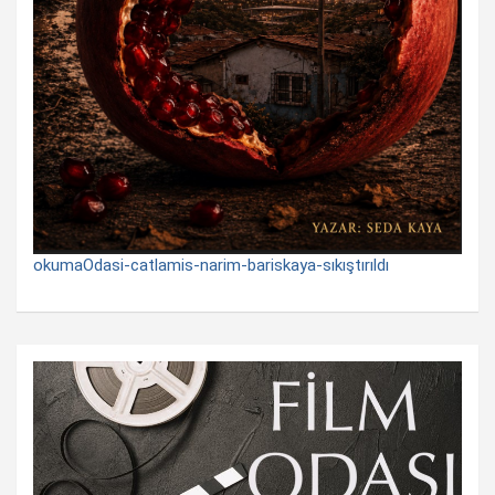
okumaOdasi-catlamis-narim-bariskaya-sıkıştırıldı