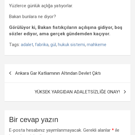
Yüzlerce günlük açlığa yatıyorlar.
Bakan bunlara ne diyor?
Görülüyor ki, Bakan fıstıkçıların açılışına gidiyor, boş
sözler ediyor, ama gerçek gündemden kaçıyor.
Tags:
adalet
,
fabrika
,
gül
,
hukuk sistemi
,
mahkeme
Yazı
Ankara Gar Katliamının Altından Devlet Çıktı
dolaşımı
YÜKSEK YARGIDAN ADALETSİZLİĞE ONAY!
Bir cevap yazın
E-posta hesabınız yayımlanmayacak.
Gerekli alanlar
*
ile