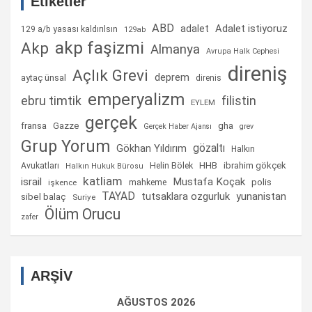
Etiketler
ABD
Adalet istiyoruz
adalet
129 a/b yasası kaldırılsın
129ab
akp faşizmi
Akp
Almanya
Avrupa Halk Cephesi
direniş
Açlık Grevi
deprem
aytaç ünsal
direnis
emperyalizm
ebru timtik
filistin
EYLEM
gerçek
fransa
gha
Gazze
Gerçek Haber Ajansı
grev
Grup Yorum
gözaltı
Gökhan Yıldırım
Halkın
Helin Bölek
HHB
ibrahim gökçek
Avukatları
Halkın Hukuk Bürosu
katliam
israil
Mustafa Koçak
mahkeme
polis
işkence
TAYAD
tutsaklara ozgurluk
yunanistan
sibel balaç
Suriye
Ölüm Orucu
zafer
ARŞİV
AĞUSTOS 2026