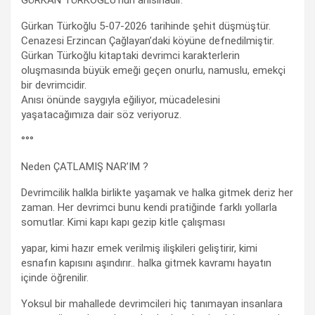
GÜRKAN TÜRKOĞLU’nun anısınadır.
Gürkan Türkoğlu 5-07-2026 tarihinde şehit düşmüştür.
Cenazesi Erzincan Çağlayan’daki köyüne defnedilmiştir.
Gürkan Türkoğlu kitaptaki devrimci karakterlerin
oluşmasında büyük emeği geçen onurlu, namuslu, emekçi
bir devrimcidir.
Anısı önünde saygıyla eğiliyor, mücadelesini
yaşatacağımıza dair söz veriyoruz.
°°°
Neden ÇATLAMIŞ NAR’IM ?
Devrimcilik halkla birlikte yaşamak ve halka gitmek deriz her
zaman. Her devrimci bunu kendi pratiğinde farklı yollarla
somutlar. Kimi kapı kapı gezip kitle çalışması
yapar, kimi hazır emek verilmiş ilişkileri geliştirir, kimi
esnafın kapısını aşındırır.. halka gitmek kavramı hayatın
içinde öğrenilir.
Yoksul bir mahallede devrimcileri hiç tanımayan insanlara