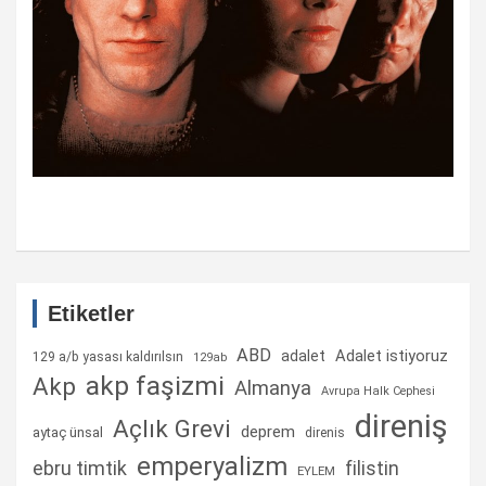
Etiketler
ABD
Adalet istiyoruz
adalet
129 a/b yasası kaldırılsın
129ab
akp faşizmi
Akp
Almanya
Avrupa Halk Cephesi
direniş
Açlık Grevi
deprem
aytaç ünsal
direnis
emperyalizm
ebru timtik
filistin
EYLEM