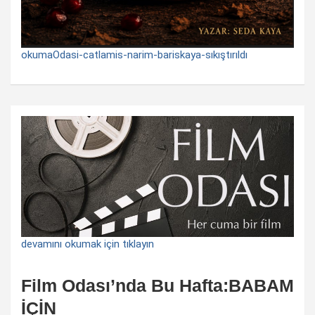
okumaOdasi-catlamis-narim-bariskaya-sıkıştırıldı
devamını okumak için tıklayın
Film Odası’nda Bu Hafta:BABAM
İÇİN