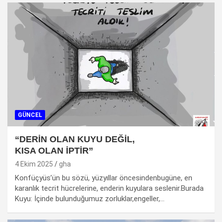
GÜNCEL
“DERİN OLAN KUYU DEĞİL,
KISA OLAN İPTİR”
4 Ekim 2025
gha
Konfüçyüs’ün bu sözü, yüzyıllar öncesindenbugüne, en
karanlık tecrit hücrelerine, enderin kuyulara seslenir.Burada
Kuyu: İçinde bulunduğumuz zorluklar,engeller,…