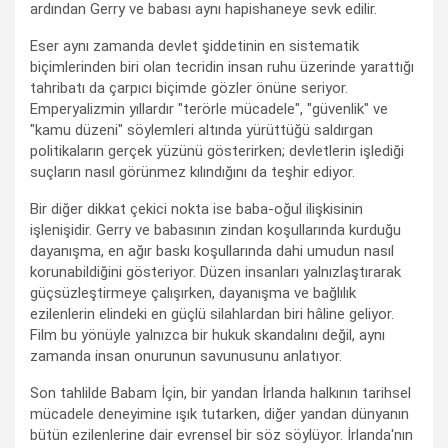
ardından Gerry ve babası aynı hapishaneye sevk edilir.
Eser aynı zamanda devlet şiddetinin en sistematik
biçimlerinden biri olan tecridin insan ruhu üzerinde yarattığı
tahribatı da çarpıcı biçimde gözler önüne seriyor.
Emperyalizmin yıllardır "terörle mücadele", "güvenlik" ve
"kamu düzeni" söylemleri altında yürüttüğü saldırgan
politikaların gerçek yüzünü gösterirken; devletlerin işlediği
suçların nasıl görünmez kılındığını da teşhir ediyor.
Bir diğer dikkat çekici nokta ise baba-oğul ilişkisinin
işlenişidir. Gerry ve babasının zindan koşullarında kurduğu
dayanışma, en ağır baskı koşullarında dahi umudun nasıl
korunabildiğini gösteriyor. Düzen insanları yalnızlaştırarak
güçsüzleştirmeye çalışırken, dayanışma ve bağlılık
ezilenlerin elindeki en güçlü silahlardan biri hâline geliyor.
Film bu yönüyle yalnızca bir hukuk skandalını değil, aynı
zamanda insan onurunun savunusunu anlatıyor.
Son tahlilde Babam İçin, bir yandan İrlanda halkının tarihsel
mücadele deneyimine ışık tutarken, diğer yandan dünyanın
bütün ezilenlerine dair evrensel bir söz söylüyor. İrlanda'nın