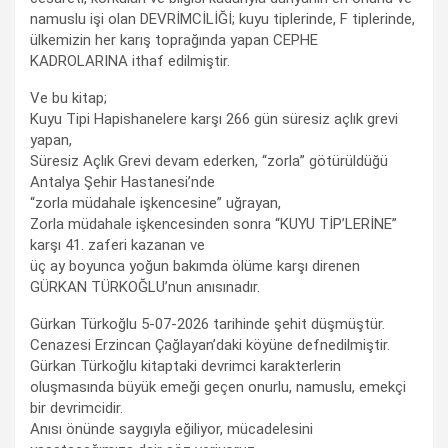
namuslu işi olan DEVRİMCİLİĞİ; kuyu tiplerinde, F tiplerinde,
ülkemizin her karış toprağında yapan CEPHE
KADROLARINA ithaf edilmiştir.
Ve bu kitap;
Kuyu Tipi Hapishanelere karşı 266 gün süresiz açlık grevi
yapan,
Süresiz Açlık Grevi devam ederken, “zorla” götürüldüğü
Antalya Şehir Hastanesi’nde
“zorla müdahale işkencesine” uğrayan,
Zorla müdahale işkencesinden sonra “KUYU TİP’LERİNE”
karşı 41. zaferi kazanan ve
üç ay boyunca yoğun bakımda ölüme karşı direnen
GÜRKAN TÜRKOĞLU’nun anısınadır.
Gürkan Türkoğlu 5-07-2026 tarihinde şehit düşmüştür.
Cenazesi Erzincan Çağlayan’daki köyüne defnedilmiştir.
Gürkan Türkoğlu kitaptaki devrimci karakterlerin
oluşmasında büyük emeği geçen onurlu, namuslu, emekçi
bir devrimcidir.
Anısı önünde saygıyla eğiliyor, mücadelesini