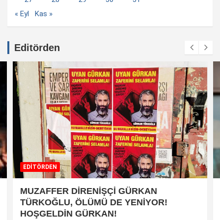
« Eyl
Kas »
Editörden
EDİTÖRDEN
MUZAFFER DİRENİŞÇİ GÜRKAN
TÜRKOĞLU, ÖLÜMÜ DE YENİYOR!
HOŞGELDİN GÜRKAN!