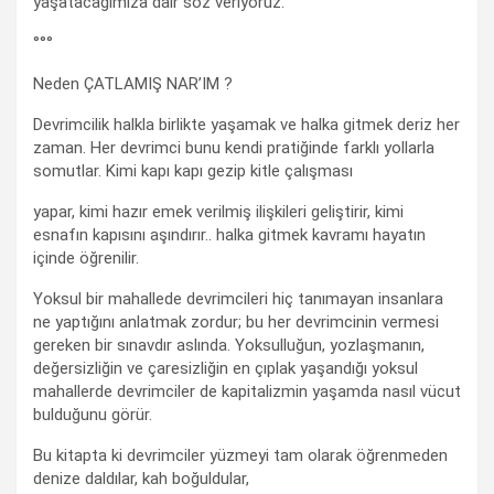
yaşatacağımıza dair söz veriyoruz.
°°°
Neden ÇATLAMIŞ NAR’IM ?
Devrimcilik halkla birlikte yaşamak ve halka gitmek deriz her
zaman. Her devrimci bunu kendi pratiğinde farklı yollarla
somutlar. Kimi kapı kapı gezip kitle çalışması
yapar, kimi hazır emek verilmiş ilişkileri geliştirir, kimi
esnafın kapısını aşındırır.. halka gitmek kavramı hayatın
içinde öğrenilir.
Yoksul bir mahallede devrimcileri hiç tanımayan insanlara
ne yaptığını anlatmak zordur; bu her devrimcinin vermesi
gereken bir sınavdır aslında. Yoksulluğun, yozlaşmanın,
değersizliğin ve çaresizliğin en çıplak yaşandığı yoksul
mahallerde devrimciler de kapitalizmin yaşamda nasıl vücut
bulduğunu görür.
Bu kitapta ki devrimciler yüzmeyi tam olarak öğrenmeden
denize daldılar, kah boğuldular,