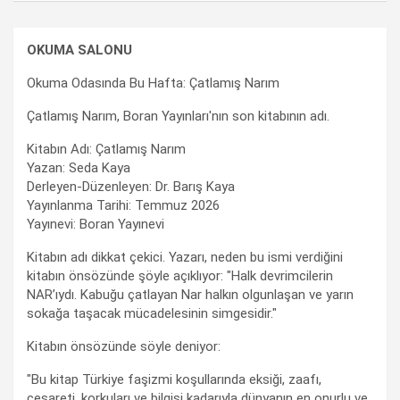
OKUMA SALONU
Okuma Odasında Bu Hafta: Çatlamış Narım
Çatlamış Narım, Boran Yayınları'nın son kitabının adı.
Kitabın Adı: Çatlamış Narım
Yazan: Seda Kaya
Derleyen-Düzenleyen: Dr. Barış Kaya
Yayınlanma Tarihi: Temmuz 2026
Yayınevi: Boran Yayınevi
Kitabın adı dikkat çekici. Yazarı, neden bu ismi verdiğini
kitabın önsözünde şöyle açıklıyor: "Halk devrimcilerin
NAR’ıydı. Kabuğu çatlayan Nar halkın olgunlaşan ve yarın
sokağa taşacak mücadelesinin simgesidir."
Kitabın önsözünde söyle deniyor:
"Bu kitap Türkiye faşizmi koşullarında eksiği, zaafı,
cesareti, korkuları ve bilgisi kadarıyla dünyanın en onurlu ve