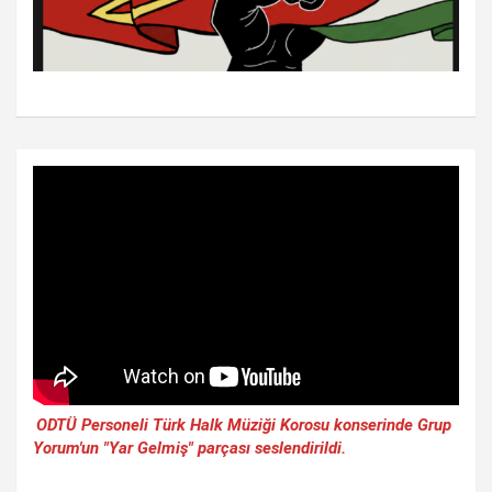
ODTÜ Personeli Türk Halk Müziği Korosu konserinde Grup
Yorum'un "Yar Gelmiş" parçası seslendirildi.