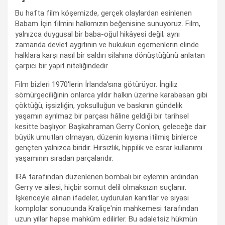
Bu hafta film köşemizde, gerçek olaylardan esinlenen
Babam İçin filmini halkımızın beğenisine sunuyoruz. Film,
yalnızca duygusal bir baba-oğul hikâyesi değil; aynı
zamanda devlet aygıtının ve hukukun egemenlerin elinde
halklara karşı nasıl bir saldırı silahına dönüştüğünü anlatan
çarpıcı bir yapıt niteliğindedir.
Film bizleri 1970'lerin İrlanda'sına götürüyor. İngiliz
sömürgeciliğinin onlarca yıldır halkın üzerine karabasan gibi
çöktüğü, işsizliğin, yoksulluğun ve baskının gündelik
yaşamın ayrılmaz bir parçası hâline geldiği bir tarihsel
kesitte başlıyor. Başkahraman Gerry Conlon, geleceğe dair
büyük umutları olmayan, düzenin kıyısına itilmiş binlerce
gençten yalnızca biridir. Hırsızlık, hippilik ve esrar kullanımı
yaşamının sıradan parçalarıdır.
IRA tarafından düzenlenen bombalı bir eylemin ardından
Gerry ve ailesi, hiçbir somut delil olmaksızın suçlanır.
İşkenceyle alınan ifadeler, uydurulan kanıtlar ve siyasi
komplolar sonucunda Kraliçe'nin mahkemesi tarafından
uzun yıllar hapse mahkûm edilirler. Bu adaletsiz hükmün