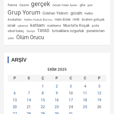
gerçek
fransa
gha
Gazze
Gerçek Haber Ajansı
grev
Grup Yorum
gözaltı
Gökhan Yıldırım
Halkın
Helin Bölek
HHB
ibrahim gökçek
Avukatları
Halkın Hukuk Bürosu
katliam
israil
Mustafa Koçak
mahkeme
polis
işkence
TAYAD
tutsaklara ozgurluk
yunanistan
sibel balaç
Suriye
Ölüm Orucu
zafer
ARŞİV
EKIM 2025
P
S
Ç
P
C
C
P
1
2
3
4
5
6
7
8
9
10
11
12
13
14
15
16
17
18
19
20
21
22
23
24
25
26
27
28
29
30
31