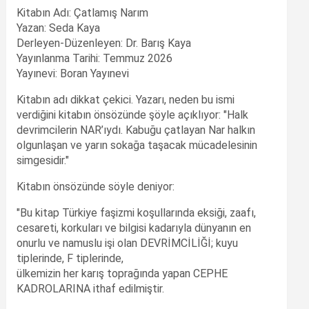
Kitabın Adı: Çatlamış Narım
Yazan: Seda Kaya
Derleyen-Düzenleyen: Dr. Barış Kaya
Yayınlanma Tarihi: Temmuz 2026
Yayınevi: Boran Yayınevi
Kitabın adı dikkat çekici. Yazarı, neden bu ismi
verdiğini kitabın önsözünde şöyle açıklıyor: "Halk
devrimcilerin NAR’ıydı. Kabuğu çatlayan Nar halkın
olgunlaşan ve yarın sokağa taşacak mücadelesinin
simgesidir."
Kitabın önsözünde söyle deniyor:
"Bu kitap Türkiye faşizmi koşullarında eksiği, zaafı,
cesareti, korkuları ve bilgisi kadarıyla dünyanın en
onurlu ve namuslu işi olan DEVRİMCİLİĞİ; kuyu
tiplerinde, F tiplerinde,
ülkemizin her karış toprağında yapan CEPHE
KADROLARINA ithaf edilmiştir.