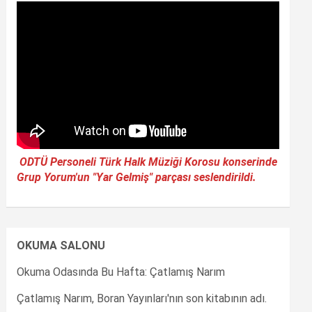
ODTÜ Personeli Türk Halk Müziği Korosu konserinde
Grup Yorum'un "Yar Gelmiş" parçası seslendirildi.
OKUMA SALONU
Okuma Odasında Bu Hafta: Çatlamış Narım
Çatlamış Narım, Boran Yayınları'nın son kitabının adı.