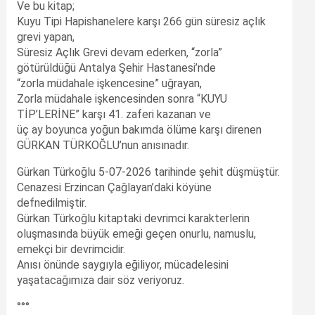
Ve bu kitap;
Kuyu Tipi Hapishanelere karşı 266 gün süresiz açlık
grevi yapan,
Süresiz Açlık Grevi devam ederken, “zorla”
götürüldüğü Antalya Şehir Hastanesi’nde
“zorla müdahale işkencesine” uğrayan,
Zorla müdahale işkencesinden sonra “KUYU
TİP’LERİNE” karşı 41. zaferi kazanan ve
üç ay boyunca yoğun bakımda ölüme karşı direnen
GÜRKAN TÜRKOĞLU’nun anısınadır.
Gürkan Türkoğlu 5-07-2026 tarihinde şehit düşmüştür.
Cenazesi Erzincan Çağlayan’daki köyüne
defnedilmiştir.
Gürkan Türkoğlu kitaptaki devrimci karakterlerin
oluşmasında büyük emeği geçen onurlu, namuslu,
emekçi bir devrimcidir.
Anısı önünde saygıyla eğiliyor, mücadelesini
yaşatacağımıza dair söz veriyoruz.
°°°