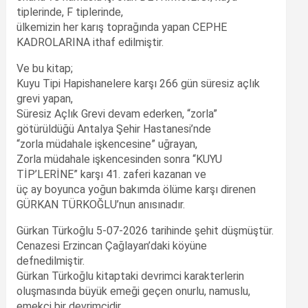
tiplerinde, F tiplerinde,
ülkemizin her karış toprağında yapan CEPHE
KADROLARINA ithaf edilmiştir.
Ve bu kitap;
Kuyu Tipi Hapishanelere karşı 266 gün süresiz açlık
grevi yapan,
Süresiz Açlık Grevi devam ederken, “zorla”
götürüldüğü Antalya Şehir Hastanesi’nde
“zorla müdahale işkencesine” uğrayan,
Zorla müdahale işkencesinden sonra “KUYU
TİP’LERİNE” karşı 41. zaferi kazanan ve
üç ay boyunca yoğun bakımda ölüme karşı direnen
GÜRKAN TÜRKOĞLU’nun anısınadır.
Gürkan Türkoğlu 5-07-2026 tarihinde şehit düşmüştür.
Cenazesi Erzincan Çağlayan’daki köyüne
defnedilmiştir.
Gürkan Türkoğlu kitaptaki devrimci karakterlerin
oluşmasında büyük emeği geçen onurlu, namuslu,
emekçi bir devrimcidir.