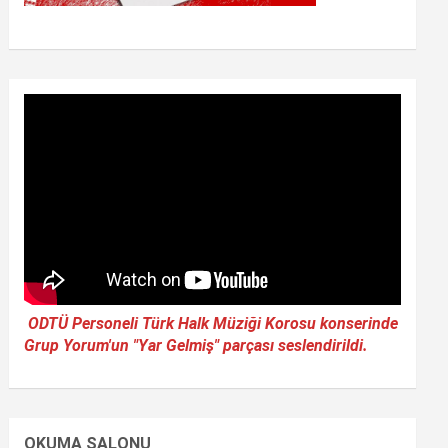
ODTÜ Personeli Türk Halk Müziği Korosu konserinde
Grup Yorum'un "Yar Gelmiş" parçası seslendirildi.
OKUMA SALONU