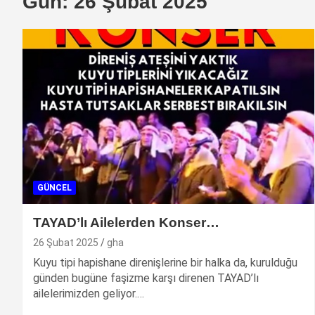
Gün:
26 Şubat 2025
GÜNCEL
TAYAD’lı Ailelerden Konser…
26 Şubat 2025
gha
Kuyu tipi hapishane direnişlerine bir halka da, kurulduğu
günden bugüne faşizme karşı direnen TAYAD’lı
ailelerimizden geliyor.…