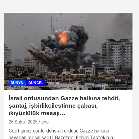
DÜNYA
GÜNCEL
İsrail ordusundan Gazze halkına tehdit,
şantaj, işbirlikçileştirme çabası,
ikiyüzlülük mesajı…
26 Şubat 2025
gha
Geçtiğimiz günlerde israil ordusu Gazze halkına
havadan mesaj saçtı. Gazeteci Fehim Taştekin’in