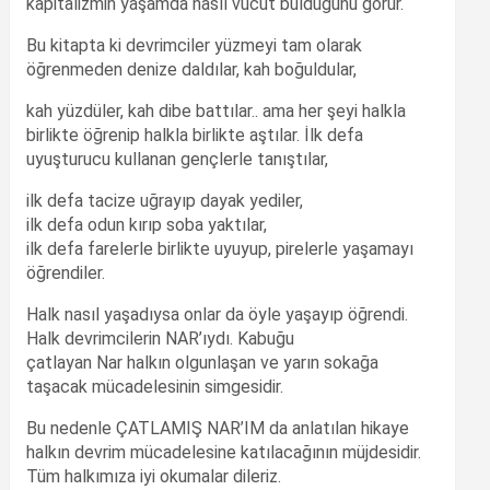
kapitalizmin yaşamda nasıl vücut bulduğunu görür.
Bu kitapta ki devrimciler yüzmeyi tam olarak
öğrenmeden denize daldılar, kah boğuldular,
kah yüzdüler, kah dibe battılar.. ama her şeyi halkla
birlikte öğrenip halkla birlikte aştılar. İlk defa
uyuşturucu kullanan gençlerle tanıştılar,
ilk defa tacize uğrayıp dayak yediler,
ilk defa odun kırıp soba yaktılar,
ilk defa farelerle birlikte uyuyup, pirelerle yaşamayı
öğrendiler.
Halk nasıl yaşadıysa onlar da öyle yaşayıp öğrendi.
Halk devrimcilerin NAR’ıydı. Kabuğu
çatlayan Nar halkın olgunlaşan ve yarın sokağa
taşacak mücadelesinin simgesidir.
Bu nedenle ÇATLAMIŞ NAR’IM da anlatılan hikaye
halkın devrim mücadelesine katılacağının müjdesidir.
Tüm halkımıza iyi okumalar dileriz.