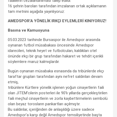
faaillerin cezalandırılması talep edildi.
16 şehrin baroları tarafından imzalanan ortak açıklamanın
tam metnini aşağıda yayınlıyoruz:
AMEDSPOR’A YÖNELİK IRKÇI EYLEMLERİ KINIYORUZ!
Basına ve Kamuoyuna
05.03.2023 tarihinde Bursaspor ile Amedspor arasında
oynanan futbol müsabakası öncesinde Amedspor
idarecileri, teknik heyet ve futbolcuları, kaldıkları otel
önünde ırkçı bir grup tarafından hakaret ve tehdit içerikli
söylemlere maruz kalmışlardır.
Bugün oynanan müsabaka esnasında da tribünlerde ırkçı
taraftar grupları tarafından aynı nefret saldırıları devam
etmiş,
tribünlere Kürtlere yönelik işlenen yoğun cinayetlerin faili
olan JİTEM’cilerin posterleri ile 90’lı yıllarda gerçekleştirilen
faili meçhul cinayetlerin ve zorla kaybettirmelerin sembolü
olan beyaz torosların pankartları açılmıştır.
Bu saldırılar, içeriğinden de anlaşıldığı üzere sadece
Amedspor’a karşı değil Amedspor temsiliyetinde başta