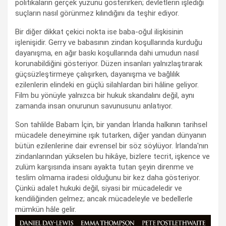
politikaların gerçek yüzünü gösterirken; devletlerin işlediği
suçların nasıl görünmez kılındığını da teşhir ediyor.
Bir diğer dikkat çekici nokta ise baba-oğul ilişkisinin
işlenişidir. Gerry ve babasının zindan koşullarında kurduğu
dayanışma, en ağır baskı koşullarında dahi umudun nasıl
korunabildiğini gösteriyor. Düzen insanları yalnızlaştırarak
güçsüzleştirmeye çalışırken, dayanışma ve bağlılık
ezilenlerin elindeki en güçlü silahlardan biri hâline geliyor.
Film bu yönüyle yalnızca bir hukuk skandalını değil, aynı
zamanda insan onurunun savunusunu anlatıyor.
Son tahlilde Babam İçin, bir yandan İrlanda halkının tarihsel
mücadele deneyimine ışık tutarken, diğer yandan dünyanın
bütün ezilenlerine dair evrensel bir söz söylüyor. İrlanda'nın
zindanlarından yükselen bu hikâye, bizlere tecrit, işkence ve
zulüm karşısında insanı ayakta tutan şeyin direnme ve
teslim olmama iradesi olduğunu bir kez daha gösteriyor.
Çünkü adalet hukuki değil, siyasi bir mücadeledir ve
kendiliğinden gelmez; ancak mücadeleyle ve bedellerle
mümkün hâle gelir.