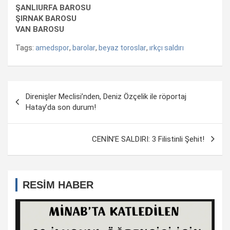
ŞANLIURFA BAROSU
ŞIRNAK BAROSU
VAN BAROSU
Tags:
amedspor
,
barolar
,
beyaz toroslar
,
ırkçı saldırı
Yazı
Direnişler Meclisi’nden, Deniz Özçelik ile röportaj
dolaşımı
Hatay’da son durum!
CENİN’E SALDIRI: 3 Filistinli Şehit!
RESİM HABER