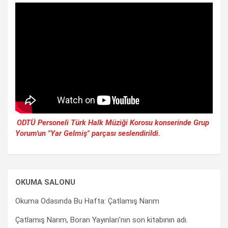
ODTÜ Personeli Türk Halk Müziği Korosu konserinde Grup
Yorum'un "Yar Gelmiş" parçası seslendirildi.
OKUMA SALONU
Okuma Odasında Bu Hafta: Çatlamış Narım
Çatlamış Narım, Boran Yayınları'nın son kitabının adı.