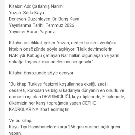
Kitabın Adı: Çatlamış Narım
Yazan: Seda Kaya
Derleyen-Düzenleyen: Dr. Barış Kaya
Yayınlanma Tarihi: Temmuz 2026
Yayınevi: Boran Yayınevi
Kitabın adı dikkat çekici. Yazarı, neden bu ismi verdiğini
kitabın önsözünde şöyle açıklıyor: "Halk devrimcilerin
NAR’ıydı. Kabuğu çatlayan Nar halkın olgunlaşan ve yarın
sokağa taşacak mücadelesinin simgesidir."
Kitabın önsözünde söyle deniyor:
"Bu kitap Türkiye faşizmi koşullarında eksiği, zaafı,
cesareti, korkuları ve bilgisi kadarıyla dünyanın en onurlu ve
namuslu işi olan DEVRİMCİLİĞİ; kuyu tiplerinde, F tiplerinde,
ülkemizin her karış toprağında yapan CEPHE
KADROLARINA ithaf edilmiştir.
Ve bu kitap;
Kuyu Tipi Hapishanelere karşı 266 gün süresiz açlık grevi
yapan,