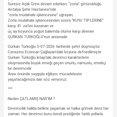
Süresiz Açlık Grevi devam ederken, “zorla” götürüldüğü
Antalya Şehir Hastanesi’nde
“zorla müdahale işkencesine” uğrayan,
Zorla müdahale işkencesinden sonra “KUYU TİP’LERİNE”
karşı 41. zaferi kazanan ve
üç ay boyunca yoğun bakımda ölüme karşı direnen
GÜRKAN TÜRKOĞLU’nun anısınadır.
Gürkan Türkoğlu 5-07-2026 tarihinde şehit düşmüştür.
Cenazesi Erzincan Çağlayan’daki köyüne defnedilmiştir.
Gürkan Türkoğlu kitaptaki devrimci karakterlerin
oluşmasında büyük emeği geçen onurlu, namuslu, emekçi
bir devrimcidir.
Anısı önünde saygıyla eğiliyor, mücadelesini
yaşatacağımıza dair söz veriyoruz.
°°°
Neden ÇATLAMIŞ NAR’IM ?
Devrimcilik halkla birlikte yaşamak ve halka gitmek deriz her
zaman. Her devrimci bunu kendi pratiğinde farklı yollarla