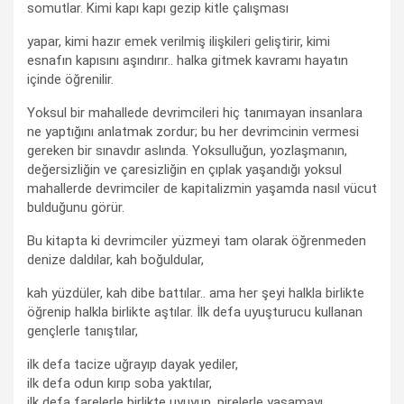
somutlar. Kimi kapı kapı gezip kitle çalışması
yapar, kimi hazır emek verilmiş ilişkileri geliştirir, kimi
esnafın kapısını aşındırır.. halka gitmek kavramı hayatın
içinde öğrenilir.
Yoksul bir mahallede devrimcileri hiç tanımayan insanlara
ne yaptığını anlatmak zordur; bu her devrimcinin vermesi
gereken bir sınavdır aslında. Yoksulluğun, yozlaşmanın,
değersizliğin ve çaresizliğin en çıplak yaşandığı yoksul
mahallerde devrimciler de kapitalizmin yaşamda nasıl vücut
bulduğunu görür.
Bu kitapta ki devrimciler yüzmeyi tam olarak öğrenmeden
denize daldılar, kah boğuldular,
kah yüzdüler, kah dibe battılar.. ama her şeyi halkla birlikte
öğrenip halkla birlikte aştılar. İlk defa uyuşturucu kullanan
gençlerle tanıştılar,
ilk defa tacize uğrayıp dayak yediler,
ilk defa odun kırıp soba yaktılar,
ilk defa farelerle birlikte uyuyup, pirelerle yaşamayı