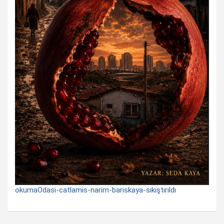
okumaOdasi-catlamis-narim-bariskaya-sıkıştırıldı