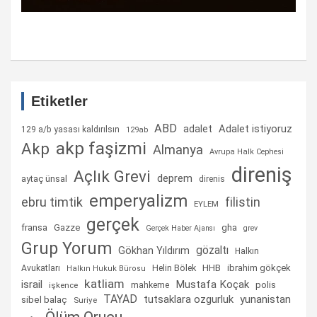
Etiketler
ABD
Adalet istiyoruz
adalet
129 a/b yasası kaldırılsın
129ab
akp faşizmi
Akp
Almanya
Avrupa Halk Cephesi
direniş
Açlık Grevi
deprem
aytaç ünsal
direnis
emperyalizm
ebru timtik
filistin
EYLEM
gerçek
fransa
gha
Gazze
Gerçek Haber Ajansı
grev
Grup Yorum
gözaltı
Gökhan Yıldırım
Halkın
Helin Bölek
HHB
ibrahim gökçek
Avukatları
Halkın Hukuk Bürosu
katliam
israil
Mustafa Koçak
mahkeme
polis
işkence
TAYAD
tutsaklara ozgurluk
yunanistan
sibel balaç
Suriye