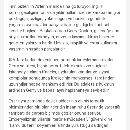
Film bizleri 1970'lerin İrlanda'sına götürüyor. İngiliz
sömürgeciliğinin onlarca yıldır halkın üzerine karabasan gibi
çöktüğü, işsizliğin, yoksulluğun ve baskının gündelik
yaşamın ayrılmaz bir parçası hâline geldiği bir tarihsel
kesitte başlıyor. Başkahraman Gerry Conlon, geleceğe dair
büyük umutları olmayan, düzenin kıyısına itilmiş binlerce
gençten yalnızca biridir. Hırsızlık, hippilik ve esrar kullanımı
yaşamının sıradan parçalarıdır.
IRA tarafından düzenlenen bombalı bir eylemin ardından
Gerry ve ailesi, hiçbir somut delil olmaksızın suçlanır.
İşkenceyle alınan ifadeler, uydurulan kanıtlar ve siyasi
komplolar sonucunda Kraliçe'nin mahkemesi tarafından
uzun yıllar hapse mahkûm edilirler. Bu adaletsiz hükmün
ardından Gerry ve babası aynı hapishaneye sevk edilir.
Eser aynı zamanda devlet şiddetinin en sistematik
biçimlerinden biri olan tecridin insan ruhu üzerinde yarattığı
tahribatı da çarpıcı biçimde gözler önüne seriyor.
Emperyalizmin yıllardır "terörle mücadele", "güvenlik" ve
"kamu düzeni" söylemleri altında yürüttüğü saldırgan