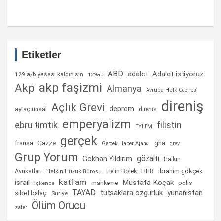
Etiketler
ABD
Adalet istiyoruz
adalet
129 a/b yasası kaldırılsın
129ab
akp faşizmi
Akp
Almanya
Avrupa Halk Cephesi
direniş
Açlık Grevi
deprem
aytaç ünsal
direnis
emperyalizm
ebru timtik
filistin
EYLEM
gerçek
fransa
gha
Gazze
Gerçek Haber Ajansı
grev
Grup Yorum
gözaltı
Gökhan Yıldırım
Halkın
Helin Bölek
HHB
ibrahim gökçek
Avukatları
Halkın Hukuk Bürosu
katliam
israil
Mustafa Koçak
mahkeme
polis
işkence
TAYAD
tutsaklara ozgurluk
yunanistan
sibel balaç
Suriye
Ölüm Orucu
zafer