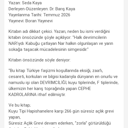
Yazan: Seda Kaya
Derleyen-Düzenleyen: Dr. Barış Kaya
Yayınlanma Tarihi: Temmuz 2026
Yayınevi: Boran Yayınevi
Kitabın adı dikkat çekici. Yazarı, neden bu ismi verdiğini
kitabın önsözünde şöyle açıklıyor: "Halk devrimcilerin
NAR’ıydı. Kabuğu çatlayan Nar halkın olgunlaşan ve yarın
sokağa taşacak mücadelesinin simgesidir."
Kitabın önsözünde söyle deniyor:
"Bu kitap Türkiye faşizmi koşullarında eksiği, zaafı,
cesareti, korkuları ve bilgisi kadarıyla dünyanın en onurlu ve
namuslu işi olan DEVRİMCİLİĞİ; kuyu tiplerinde, F tiplerinde,
ülkemizin her karış toprağında yapan CEPHE
KADROLARINA ithaf edilmiştir.
Ve bu kitap;
Kuyu Tipi Hapishanelere karşı 266 gün süresiz açlık grevi
yapan,
Süresiz Açlık Grevi devam ederken, “zorla” götürüldüğü