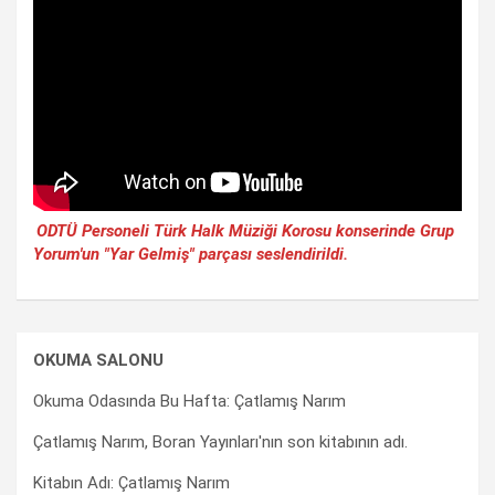
ODTÜ Personeli Türk Halk Müziği Korosu konserinde Grup
Yorum'un "Yar Gelmiş" parçası seslendirildi.
OKUMA SALONU
Okuma Odasında Bu Hafta: Çatlamış Narım
Çatlamış Narım, Boran Yayınları'nın son kitabının adı.
Kitabın Adı: Çatlamış Narım