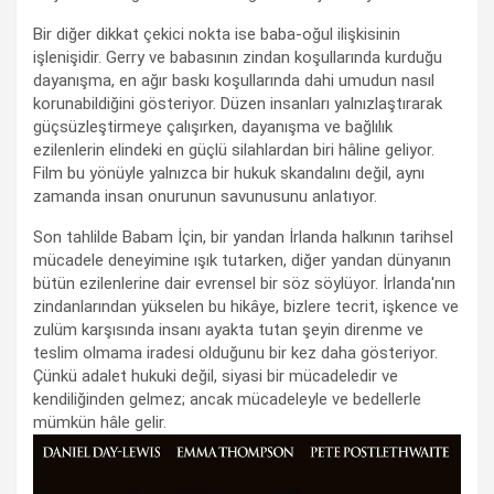
Bir diğer dikkat çekici nokta ise baba-oğul ilişkisinin
işlenişidir. Gerry ve babasının zindan koşullarında kurduğu
dayanışma, en ağır baskı koşullarında dahi umudun nasıl
korunabildiğini gösteriyor. Düzen insanları yalnızlaştırarak
güçsüzleştirmeye çalışırken, dayanışma ve bağlılık
ezilenlerin elindeki en güçlü silahlardan biri hâline geliyor.
Film bu yönüyle yalnızca bir hukuk skandalını değil, aynı
zamanda insan onurunun savunusunu anlatıyor.
Son tahlilde Babam İçin, bir yandan İrlanda halkının tarihsel
mücadele deneyimine ışık tutarken, diğer yandan dünyanın
bütün ezilenlerine dair evrensel bir söz söylüyor. İrlanda'nın
zindanlarından yükselen bu hikâye, bizlere tecrit, işkence ve
zulüm karşısında insanı ayakta tutan şeyin direnme ve
teslim olmama iradesi olduğunu bir kez daha gösteriyor.
Çünkü adalet hukuki değil, siyasi bir mücadeledir ve
kendiliğinden gelmez; ancak mücadeleyle ve bedellerle
mümkün hâle gelir.