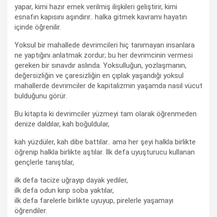
yapar, kimi hazır emek verilmiş ilişkileri geliştirir, kimi
esnafın kapısını aşındırır.. halka gitmek kavramı hayatın
içinde öğrenilir.
Yoksul bir mahallede devrimcileri hiç tanımayan insanlara
ne yaptığını anlatmak zordur; bu her devrimcinin vermesi
gereken bir sınavdır aslında. Yoksulluğun, yozlaşmanın,
değersizliğin ve çaresizliğin en çıplak yaşandığı yoksul
mahallerde devrimciler de kapitalizmin yaşamda nasıl vücut
bulduğunu görür.
Bu kitapta ki devrimciler yüzmeyi tam olarak öğrenmeden
denize daldılar, kah boğuldular,
kah yüzdüler, kah dibe battılar.. ama her şeyi halkla birlikte
öğrenip halkla birlikte aştılar. İlk defa uyuşturucu kullanan
gençlerle tanıştılar,
ilk defa tacize uğrayıp dayak yediler,
ilk defa odun kırıp soba yaktılar,
ilk defa farelerle birlikte uyuyup, pirelerle yaşamayı
öğrendiler.