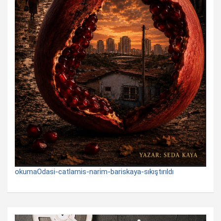
okumaOdasi-catlamis-narim-bariskaya-sıkıştırıldı