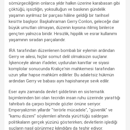
sömürgeciliğinin onlarca yıldır halkın üzerine karabasan gibi
çöktüğü, işsizliğin, yoksulluğun ve baskının gündelik
yaşamın ayrılmaz bir parçası hâline geldiği bir tarihsel
kesitte başlıyor. Başkahraman Gerry Conlon, geleceğe dair
büyük umutları olmayan, düzenin kıyısına itilmiş binlerce
gençten yalnızca biridir. Hırsızlık, hippilik ve esrar kullanımı
yaşamının sıradan parçalarıdır.
IRA tarafından düzenlenen bombalı bir eylemin ardından
Gerry ve ailesi, hiçbir somut delil olmaksızın suçlanır.
İşkenceyle alınan ifadeler, uydurulan kanıtlar ve siyasi
komplolar sonucunda Kraliçe'nin mahkemesi tarafından
uzun yıllar hapse mahkûm edilirler. Bu adaletsiz hükmün
ardından Gerry ve babası aynı hapishaneye sevk edilir.
Eser aynı zamanda devlet şiddetinin en sistematik
biçimlerinden biri olan tecridin insan ruhu üzerinde yarattığı
tahribatı da çarpıcı biçimde gözler önüne seriyor.
Emperyalizmin yıllardır "terörle mücadele", "güvenlik" ve
"kamu düzeni" söylemleri altında yürüttüğü saldırgan
politikaların gerçek yüzünü gösterirken; devletlerin işlediği
suçların nasıl görünmez kılındığını da teşhir ediyor.