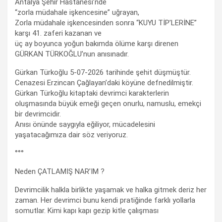
Antalya Şehir Hastanesi’nde
“zorla müdahale işkencesine” uğrayan,
Zorla müdahale işkencesinden sonra “KUYU TİP’LERİNE”
karşı 41. zaferi kazanan ve
üç ay boyunca yoğun bakımda ölüme karşı direnen
GÜRKAN TÜRKOĞLU’nun anısınadır.
Gürkan Türkoğlu 5-07-2026 tarihinde şehit düşmüştür.
Cenazesi Erzincan Çağlayan’daki köyüne defnedilmiştir.
Gürkan Türkoğlu kitaptaki devrimci karakterlerin
oluşmasında büyük emeği geçen onurlu, namuslu, emekçi
bir devrimcidir.
Anısı önünde saygıyla eğiliyor, mücadelesini
yaşatacağımıza dair söz veriyoruz.
°°°
Neden ÇATLAMIŞ NAR’IM ?
Devrimcilik halkla birlikte yaşamak ve halka gitmek deriz her
zaman. Her devrimci bunu kendi pratiğinde farklı yollarla
somutlar. Kimi kapı kapı gezip kitle çalışması