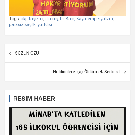
Tags:
akp faşizmi
,
direniş
,
Dr. Barış Kaya
,
emperyalizm
,
parasiz saglik
,
yurtdisi
Yazı
SÖZÜN ÖZÜ:
dolaşımı
Holdinglere İşçi Öldürmek Serbest
RESİM HABER